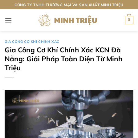
Bỏ
CÔNG TY TNHH THƯƠNG MẠI VÀ SẢN XUẤT MINH TRIỆU
qua
nội
0
dung
GIA CÔNG CƠ KHÍ CHINH XÁC
Gia Công Cơ Khí Chính Xác KCN Đà
Nẵng: Giải Pháp Toàn Diện Từ Minh
Triệu