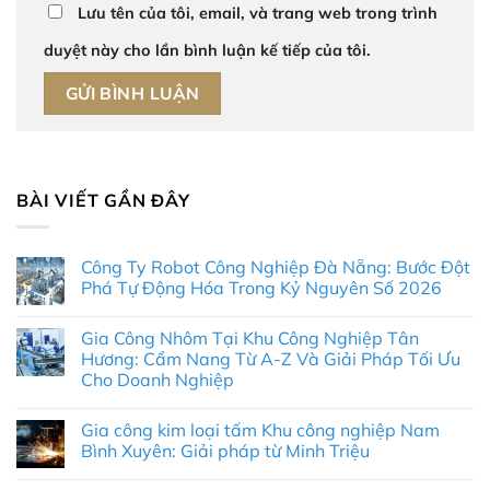
Lưu tên của tôi, email, và trang web trong trình
duyệt này cho lần bình luận kế tiếp của tôi.
BÀI VIẾT GẦN ĐÂY
Công Ty Robot Công Nghiệp Đà Nẵng: Bước Đột
Phá Tự Động Hóa Trong Kỷ Nguyên Số 2026
Không
có
Gia Công Nhôm Tại Khu Công Nghiệp Tân
bình
luận
Hương: Cẩm Nang Từ A-Z Và Giải Pháp Tối Ưu
ở
Cho Doanh Nghiệp
Công
Ty
Không
Robot
có
Công
Gia công kim loại tấm Khu công nghiệp Nam
bình
Nghiệp
luận
Bình Xuyên: Giải pháp từ Minh Triệu
Đà
ở
Nẵng:
Gia
Không
Bước
Công
có