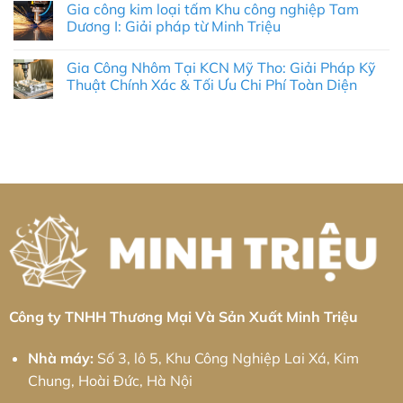
Đột
Gia công kim loại tấm Khu công nghiệp Tam
Nhôm
bình
Phá
Tại
luận
Dương I: Giải pháp từ Minh Triệu
Tự
Khu
ở
Động
Công
Gia
Không
Hóa
Nghiệp
công
có
Trong
Gia Công Nhôm Tại KCN Mỹ Tho: Giải Pháp Kỹ
Tân
kim
bình
Kỷ
Hương:
loại
luận
Thuật Chính Xác & Tối Ưu Chi Phí Toàn Diện
Nguyên
Cẩm
tấm
ở
Số
Nang
Khu
Gia
Không
2026
Từ
công
công
có
A-
nghiệp
kim
bình
Z
Nam
loại
luận
Và
Bình
tấm
ở
Giải
Xuyên:
Khu
Gia
Pháp
Giải
công
Công
Tối
pháp
nghiệp
Nhôm
Ưu
từ
Tam
Tại
Cho
Minh
Dương
KCN
Doanh
Triệu
I:
Mỹ
Nghiệp
Giải
Tho:
pháp
Giải
từ
Pháp
Minh
Kỹ
Triệu
Thuật
Chính
Xác
&
Công ty TNHH Thương Mại Và Sản Xuất Minh Triệu
Tối
Ưu
Chi
Nhà máy:
Số 3, lô 5, Khu Công Nghiệp Lai Xá, Kim
Phí
Toàn
Chung, Hoài Đức, Hà Nội
Diện