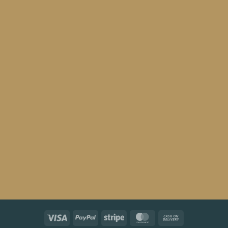
Visa
PayPal
Stripe
MasterCard
Cash