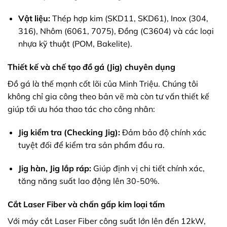
Vật liệu:
Thép hợp kim (SKD11, SKD61), Inox (304,
316), Nhôm (6061, 7075), Đồng (C3604) và các loại
nhựa kỹ thuật (POM, Bakelite).
Thiết kế và chế tạo đồ gá (Jig) chuyên dụng
Đồ gá là thế mạnh cốt lõi của Minh Triệu. Chúng tôi
không chỉ gia công theo bản vẽ mà còn tư vấn thiết kế
giúp tối ưu hóa thao tác cho công nhân:
Jig kiểm tra (Checking Jig):
Đảm bảo độ chính xác
tuyệt đối để kiểm tra sản phẩm đầu ra.
Jig hàn, Jig lắp ráp:
Giúp định vị chi tiết chính xác,
tăng năng suất lao động lên 30-50%.
Cắt Laser Fiber và chấn gấp kim loại tấm
Với máy cắt Laser Fiber công suất lớn lên đến 12kW,