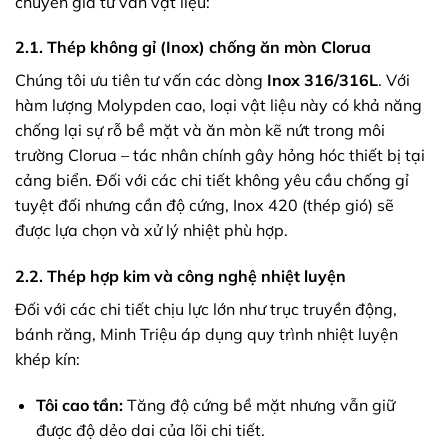
chuyên gia tư vấn vật liệu:
2.1. Thép không gỉ (Inox) chống ăn mòn Clorua
Chúng tôi ưu tiên tư vấn các dòng
Inox 316/316L
. Với
hàm lượng Molypden cao, loại vật liệu này có khả năng
chống lại sự rỗ bề mặt và ăn mòn kẽ nứt trong môi
trường Clorua – tác nhân chính gây hỏng hóc thiết bị tại
cảng biển. Đối với các chi tiết không yêu cầu chống gỉ
tuyệt đối nhưng cần độ cứng, Inox 420 (thép gió) sẽ
được lựa chọn và xử lý nhiệt phù hợp.
2.2. Thép hợp kim và công nghệ nhiệt luyện
Đối với các chi tiết chịu lực lớn như trục truyền động,
bánh răng, Minh Triệu áp dụng quy trình nhiệt luyện
khép kín:
Tôi cao tần:
Tăng độ cứng bề mặt nhưng vẫn giữ
được độ dẻo dai của lõi chi tiết.