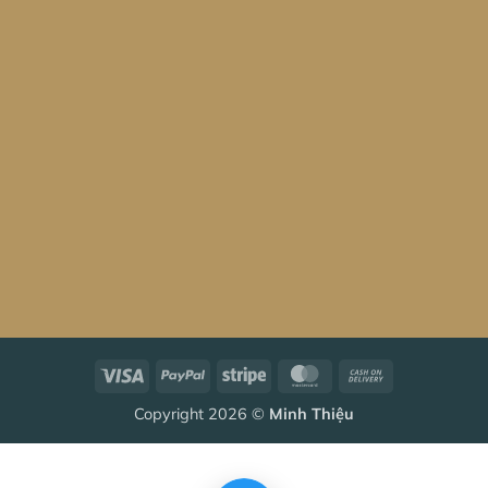
Visa
PayPal
Stripe
MasterCard
Cash
On
Copyright 2026 ©
Minh Thiệu
Delivery