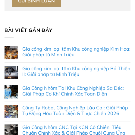
BÀI VIẾT GẦN ĐÂY
Gia công kim loại tấm Khu công nghiệp Kim Hoa:
Giải pháp từ Minh Triệu
Không
có
Gia công kim loại tấm Khu công nghiệp Bá Thiện
bình
luận
II: Giải pháp từ Minh Triệu
ở
Gia
Không
công
có
Gia Công Nhôm Tại Khu Công Nghiệp Sa Đéc:
kim
bình
loại
luận
Giải Pháp Cơ Khí Chính Xác Toàn Diện
tấm
ở
Khu
Gia
Không
công
công
có
Công Ty Robot Công Nghiệp Lào Cai: Giải Pháp
nghiệp
kim
bình
Kim
loại
luận
Tự Động Hóa Toàn Diện & Thực Chiến 2026
Hoa:
tấm
ở
Giải
Khu
Gia
Không
pháp
công
Công
có
Gia Công Nhôm CNC Tại KCN Cổ Chiên: Tiêu
từ
nghiệp
Nhôm
bình
Minh
Bá
Tại
luận
Chuẩn Chính Xác & Giải Pháp Chuỗi Cung Ứng
Triệu
Thiện
Khu
ở