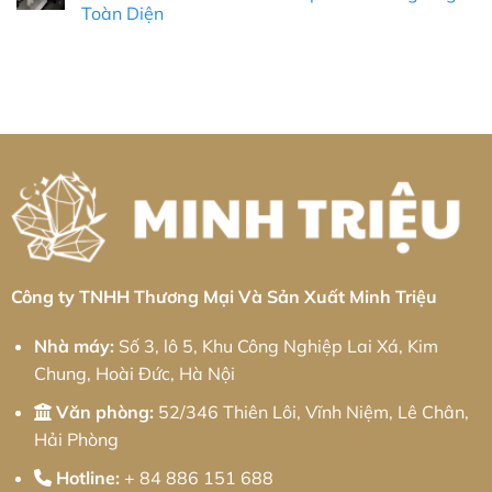
Toàn Diện
II:
Công
Công
Giải
Nghiệp
Ty
Không
pháp
Sa
Robot
có
từ
Đéc:
Công
bình
Minh
Giải
Nghiệp
luận
Triệu
Pháp
Lào
ở
Cơ
Cai:
Gia
Khí
Giải
Công
Chính
Pháp
Nhôm
Xác
Tự
CNC
Toàn
Động
Tại
Diện
Hóa
KCN
Toàn
Cổ
Diện
Chiên:
&
Tiêu
Thực
Chuẩn
Chiến
Chính
2026
Xác
&
Giải
Công ty TNHH Thương Mại Và Sản Xuất Minh Triệu
Pháp
Chuỗi
Cung
Nhà máy:
Số 3, lô 5, Khu Công Nghiệp Lai Xá, Kim
Ứng
Toàn
Chung, Hoài Đức, Hà Nội
Diện
Văn phòng:
52/346 Thiên Lôi, Vĩnh Niệm, Lê Chân,
Hải Phòng
Hotline:
+ 84 886 151 688