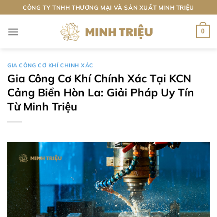
Bỏ
CÔNG TY TNHH THƯƠNG MẠI VÀ SẢN XUẤT MINH TRIỆU
qua
nội
0
dung
GIA CÔNG CƠ KHÍ CHINH XÁC
Gia Công Cơ Khí Chính Xác Tại KCN
Cảng Biển Hòn La: Giải Pháp Uy Tín
Từ Minh Triệu