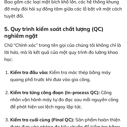
Bao gồm các loại mặt bích khổ lớn, các hệ thống khung
đỡ máy đòi hỏi sự đồng tâm giữa các lỗ bắt vít một cách
tuyệt đối.
5. Quy trình kiểm soát chất lượng (QC)
nghiêm ngặt
Chữ “Chính xác” trong tên gọi của chúng tôi không chỉ là
lời hứa, mà là kết quả của một quy trình đo lường khoa
học:
Kiểm tra đầu vào:
Kiểm tra mác thép bằng máy
quang phổ trước khi đưa vào gia công.
Kiểm tra từng công đoạn (In-process QC):
Công
nhân vận hành máy tự đo đạc sau mỗi nguyên công
để phát hiện sai lệch ngay lập tức.
Kiểm tra cuối cùng (Final QC):
Sản phẩm hoàn thiện
được đưa vào phòng đo tiêu chuẩn để kiểm tra bằng