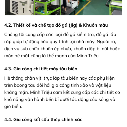
4.2. Thiết kế và chế tạo đồ gá (Jig) & Khuôn mẫu
Chúng tôi cung cấp các loại đồ gá kiểm tra, đồ gá lắp
ráp giúp tự động hóa quy trình tại nhà máy. Ngoài ra,
dịch vụ sửa chữa khuôn ép nhựa, khuôn dập bị nứt hoặc
mòn bề mặt cũng là thế mạnh của Minh Triệu.
4.3. Gia công chi tiết máy tàu biển
Hệ thống chân vịt, trục láp tàu biển hay các phụ kiện
trên boong tàu đòi hỏi gia công tinh xảo và vật liệu
kháng mặn. Minh Triệu cam kết cung cấp các chi tiết có
khả năng vận hành bền bỉ dưới tác động của sóng và
gió biển.
4.4. Gia công kết cấu thép chính xác