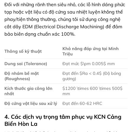
Đối với những rãnh then siêu nhỏ, các lỗ hình dáng phức
tạp hoặc vật liệu có độ cứng sau nhiệt luyện không thể
phay/tiện thông thường, chúng tôi sử dụng công nghệ
cắt dây EDM (Electrical Discharge Machining) để đảm
bảo biên dạng chuẩn xác 100%.
Khả năng đáp ứng tại Minh
Thông số kỹ thuật
Triệu
Dung sai (Tolerance)
Đạt mức
$\pm 0.005$
mm
Độ nhám bề mặt
Đạt đến
$Ra < 0.4$
(Độ bóng
(Roughness)
gương)
Kích thước gia công lớn
$1200 \times 600 \times 500$
nhất
mm
Độ cứng vật liệu sau xử lý
Đạt đến 60-62 HRC
4. Các dịch vụ trọng tâm phục vụ KCN Cảng
Biển Hòn La