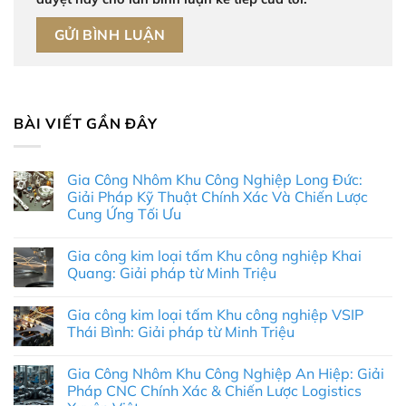
BÀI VIẾT GẦN ĐÂY
Gia Công Nhôm Khu Công Nghiệp Long Đức:
Giải Pháp Kỹ Thuật Chính Xác Và Chiến Lược
Cung Ứng Tối Ưu
Không
có
Gia công kim loại tấm Khu công nghiệp Khai
bình
luận
Quang: Giải pháp từ Minh Triệu
ở
Gia
Không
Công
có
Gia công kim loại tấm Khu công nghiệp VSIP
Nhôm
bình
Khu
luận
Thái Bình: Giải pháp từ Minh Triệu
Công
ở
Nghiệp
Gia
Không
Long
công
có
Gia Công Nhôm Khu Công Nghiệp An Hiệp: Giải
Đức:
kim
bình
Giải
loại
luận
Pháp CNC Chính Xác & Chiến Lược Logistics
Pháp
tấm
ở