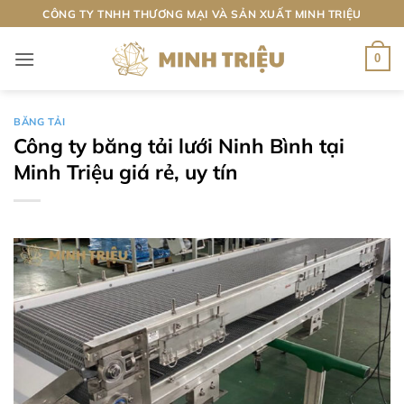
Bỏ
CÔNG TY TNHH THƯƠNG MẠI VÀ SẢN XUẤT MINH TRIỆU
qua
nội
0
dung
BĂNG TẢI
Công ty băng tải lưới Ninh Bình tại
Minh Triệu giá rẻ, uy tín