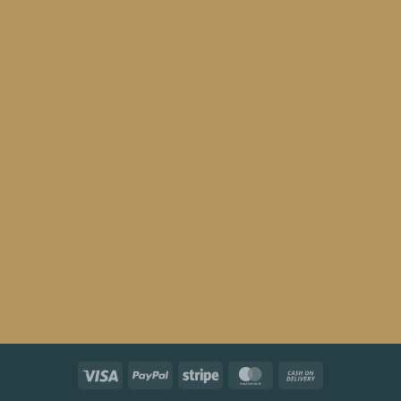
Visa
PayPal
Stripe
MasterCard
Cash
On