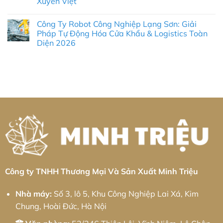
Xuyên Việt
Kỹ
Khu
Gia
Thuật
công
công
Không
Chính
nghiệp
kim
có
Xác
Khai
loại
Công Ty Robot Công Nghiệp Lạng Sơn: Giải
bình
Và
Quang:
tấm
luận
Pháp Tự Động Hóa Cửa Khẩu & Logistics Toàn
Chiến
Giải
Khu
ở
Lược
pháp
công
Diện 2026
Gia
Cung
từ
nghiệp
Công
Ứng
Minh
VSIP
Không
Nhôm
Tối
Triệu
Thái
có
Khu
Ưu
Bình:
bình
Công
Giải
luận
Nghiệp
ở
pháp
An
Công
từ
Hiệp:
Ty
Minh
Giải
Robot
Triệu
Pháp
Công
CNC
Nghiệp
Chính
Lạng
Xác
Sơn:
&
Giải
Chiến
Pháp
Lược
Tự
Logistics
Động
Xuyên
Hóa
Việt
Cửa
Khẩu
Công ty TNHH Thương Mại Và Sản Xuất Minh Triệu
&
Logistics
Toàn
Nhà máy:
Số 3, lô 5, Khu Công Nghiệp Lai Xá, Kim
Diện
2026
Chung, Hoài Đức, Hà Nội