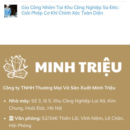
Hóa
Nghiệp
công
có
Gia Công Nhôm Tại Khu Công Nghiệp Sa Đéc:
Toàn
Trần
kim
bình
Diện
Quốc
loại
luận
Giải Pháp Cơ Khí Chính Xác Toàn Diện
&
Toản:
tấm
ở
Thực
Giải
Khu
Gia
Không
Chiến
Pháp
công
công
có
2026
Cơ
nghiệp
kim
bình
Khí
Kim
loại
luận
Chính
Hoa:
tấm
ở
Xác
Giải
Khu
Gia
Từ
pháp
công
Công
Minh
từ
nghiệp
Nhôm
Triệu
Minh
Bá
Tại
Triệu
Thiện
Khu
II:
Công
Giải
Nghiệp
pháp
Sa
từ
Đéc:
Minh
Giải
Triệu
Pháp
Cơ
Khí
Chính
Công ty TNHH Thương Mại Và Sản Xuất Minh Triệu
Xác
Toàn
Diện
Nhà máy:
Số 3, lô 5, Khu Công Nghiệp Lai Xá, Kim
Chung, Hoài Đức, Hà Nội
Văn phòng:
52/346 Thiên Lôi, Vĩnh Niệm, Lê Chân,
Hải Phòng