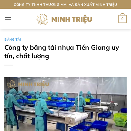
Bỏ
CÔNG TY TNHH THƯƠNG MẠI VÀ SẢN XUẤT MINH TRIỆU
qua
nội
0
dung
BĂNG TẢI
Công ty băng tải nhựa Tiền Giang uy
tín, chất lượng