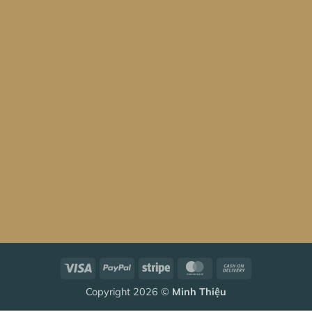
Visa
PayPal
Stripe
MasterCard
Cash
On
Copyright 2026 ©
Minh Thiệu
Delivery