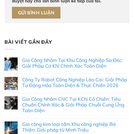
duyệt này cho lần bình luận kế tiếp của tôi.
BÀI VIẾT GẦN ĐÂY
Gia Công Nhôm Tại Khu Công Nghiệp Sa Đéc:
Giải Pháp Cơ Khí Chính Xác Toàn Diện
Không
có
Công Ty Robot Công Nghiệp Lào Cai: Giải Pháp
bình
luận
Tự Động Hóa Toàn Diện & Thực Chiến 2026
ở
Gia
Không
Công
có
Gia Công Nhôm CNC Tại KCN Cổ Chiên: Tiêu
Nhôm
bình
Tại
luận
Chuẩn Chính Xác & Giải Pháp Chuỗi Cung Ứng
Khu
ở
Toàn Diện
Công
Công
Nghiệp
Ty
Không
Sa
Robot
có
Đéc:
Công
Gia công kim loại tấm Khu công nghiệp Bá
bình
Giải
Nghiệp
luận
Thiện: Giải pháp từ Minh Triệu
Pháp
Lào
ở