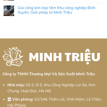
Cơ
Cai:
Gia
Không
Khí
Giải
Công
có
Chính
Pháp
Gia công kim loại tấm Khu công nghiệp Bình
Nhôm
bình
Xác
Tự
CNC
luận
Xuyên: Giải pháp từ Minh Triệu
Toàn
Động
Tại
ở
Diện
Hóa
KCN
Gia
Không
Toàn
Cổ
công
có
Diện
Chiên:
kim
bình
&
Tiêu
loại
luận
Thực
Chuẩn
tấm
ở
Chiến
Chính
Khu
Gia
2026
Xác
công
công
&
nghiệp
kim
Giải
Bá
loại
Pháp
Thiện:
tấm
Chuỗi
Giải
Khu
Cung
pháp
công
Ứng
từ
nghiệp
Toàn
Minh
Bình
Diện
Triệu
Xuyên:
Giải
pháp
từ
Minh
Công ty TNHH Thương Mại Và Sản Xuất Minh Triệu
Triệu
Nhà máy:
Số 3, lô 5, Khu Công Nghiệp Lai Xá, Kim
Chung, Hoài Đức, Hà Nội
Văn phòng:
52/346 Thiên Lôi, Vĩnh Niệm, Lê Chân,
Hải Phòng