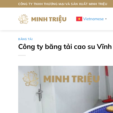
Bỏ
CÔNG TY TNHH THƯƠNG MẠI VÀ SẢN XUẤT MINH TRIỆU
qua
nội
Vietnamese
▼
dung
BĂNG TẢI
Công ty băng tải cao su Vĩnh 