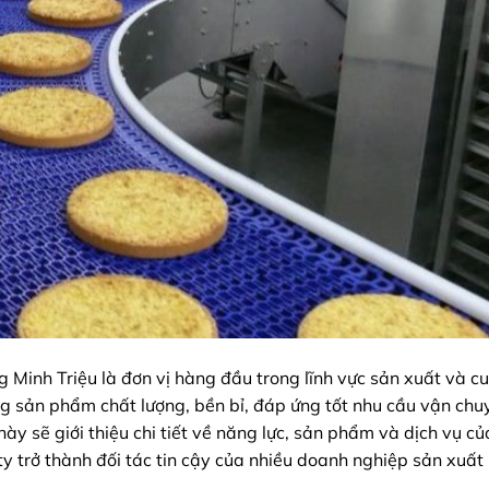
ng Minh Triệu là đơn vị hàng đầu trong lĩnh vực sản xuất và c
g sản phẩm chất lượng, bền bỉ, đáp ứng tốt nhu cầu vận chu
ày sẽ giới thiệu chi tiết về năng lực, sản phẩm và dịch vụ c
 ty trở thành đối tác tin cậy của nhiều doanh nghiệp sản xuất