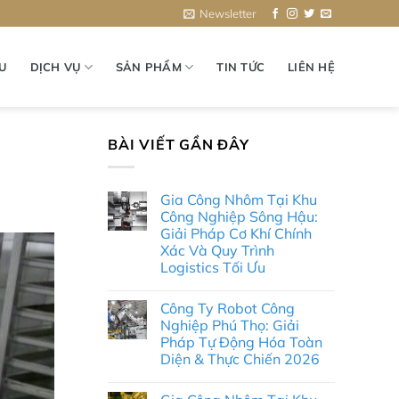
Newsletter
ỆU
DỊCH VỤ
SẢN PHẨM
TIN TỨC
LIÊN HỆ
BÀI VIẾT GẦN ĐÂY
Gia Công Nhôm Tại Khu
Công Nghiệp Sông Hậu:
Giải Pháp Cơ Khí Chính
Xác Và Quy Trình
Logistics Tối Ưu
Không
có
Công Ty Robot Công
bình
luận
Nghiệp Phú Thọ: Giải
ở
Pháp Tự Động Hóa Toàn
Gia
Công
Diện & Thực Chiến 2026
Nhôm
Tại
Không
Khu
có