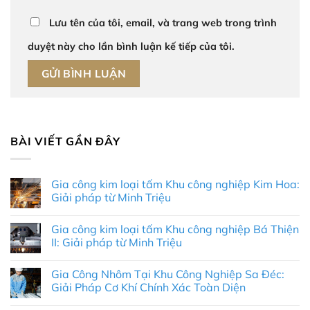
Lưu tên của tôi, email, và trang web trong trình
duyệt này cho lần bình luận kế tiếp của tôi.
BÀI VIẾT GẦN ĐÂY
Gia công kim loại tấm Khu công nghiệp Kim Hoa:
Giải pháp từ Minh Triệu
Không
có
Gia công kim loại tấm Khu công nghiệp Bá Thiện
bình
luận
II: Giải pháp từ Minh Triệu
ở
Gia
Không
công
có
Gia Công Nhôm Tại Khu Công Nghiệp Sa Đéc:
kim
bình
loại
luận
Giải Pháp Cơ Khí Chính Xác Toàn Diện
tấm
ở
Khu
Gia
Không
công
công