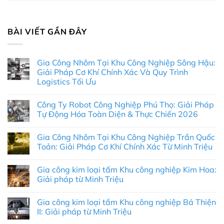
BÀI VIẾT GẦN ĐÂY
Gia Công Nhôm Tại Khu Công Nghiệp Sông Hậu:
Giải Pháp Cơ Khí Chính Xác Và Quy Trình
Logistics Tối Ưu
Không
có
Công Ty Robot Công Nghiệp Phú Thọ: Giải Pháp
bình
luận
Tự Động Hóa Toàn Diện & Thực Chiến 2026
ở
Gia
Không
Công
có
Gia Công Nhôm Tại Khu Công Nghiệp Trần Quốc
Nhôm
bình
Tại
luận
Toản: Giải Pháp Cơ Khí Chính Xác Từ Minh Triệu
Khu
ở
Công
Công
Không
Nghiệp
Ty
có
Gia công kim loại tấm Khu công nghiệp Kim Hoa:
Sông
Robot
bình
Hậu:
Công
luận
Giải pháp từ Minh Triệu
Giải
Nghiệp
ở
Pháp
Phú
Gia
Không
Cơ
Thọ:
Công
có
Gia công kim loại tấm Khu công nghiệp Bá Thiện
Khí
Giải
Nhôm
bình
Chính
Pháp
Tại
luận
II: Giải pháp từ Minh Triệu
Xác
Tự
Khu
ở
Và
Động
Công
Gia
Không