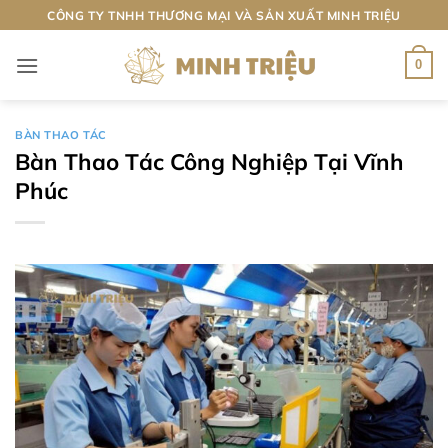
Bỏ
CÔNG TY TNHH THƯƠNG MẠI VÀ SẢN XUẤT MINH TRIỆU
qua
nội
0
dung
BÀN THAO TÁC
Bàn Thao Tác Công Nghiệp Tại Vĩnh
Phúc