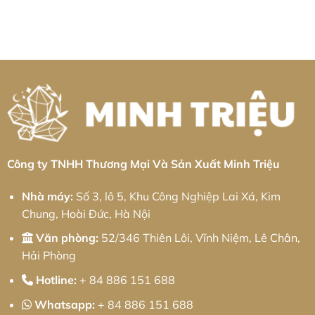
Quy
Hóa
Nghiệp
công
có
Trình
Toàn
Trần
kim
bình
Logistics
Diện
Quốc
loại
luận
Tối
&
Toản:
tấm
ở
Ưu
Thực
Giải
Khu
Gia
Chiến
Pháp
công
công
2026
Cơ
nghiệp
kim
Khí
Kim
loại
Chính
Hoa:
tấm
Xác
Giải
Khu
Từ
pháp
công
Minh
từ
nghiệp
Triệu
Minh
Bá
Triệu
Thiện
II:
Giải
pháp
từ
Công ty TNHH Thương Mại Và Sản Xuất Minh Triệu
Minh
Triệu
Nhà máy:
Số 3, lô 5, Khu Công Nghiệp Lai Xá, Kim
Chung, Hoài Đức, Hà Nội
Văn phòng:
52/346 Thiên Lôi, Vĩnh Niệm, Lê Chân,
Hải Phòng
Hotline:
+ 84 886 151 688
Whatsapp:
+ 84 886 151 688