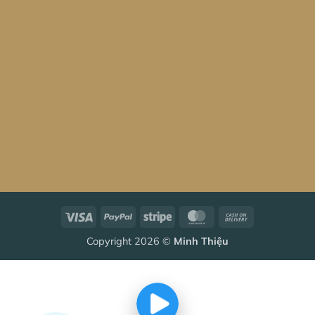
Visa
PayPal
Stripe
MasterCard
Cash
On
Copyright 2026 ©
Minh Thiệu
Delivery