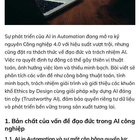
Sự phát triển của AI in Automation đang mở ra kỷ
nguyên Công nghiệp 4.0 với hiệu suất vượt trội, nhưng
cũng đặt ra thách thức về đạo đức và trách nhiệm AI.
Việc ra quyết định tự động có thể gây thiên vị thuật
toán, ảnh hưởng việc làm và thiếu minh bạch. Bài viết sẽ
phân tích các vấn đề như công bằng thuật toán, tính
minh bạch, trách nhiệm giải trình và giới thiệu các khuôn
khổ Ethics by Design cùng giải pháp xây dựng AI đáng
tin cậy (Trustworthy AI), đảm bảo quyền riêng tư dữ liệu
và phát triển bền vững trong sản xuất tương lai.
1. Bản chất của vấn đề đạo đức trong AI công
nghiệp
1.1. AI in Automation và sự mất cân bằng quyền lực