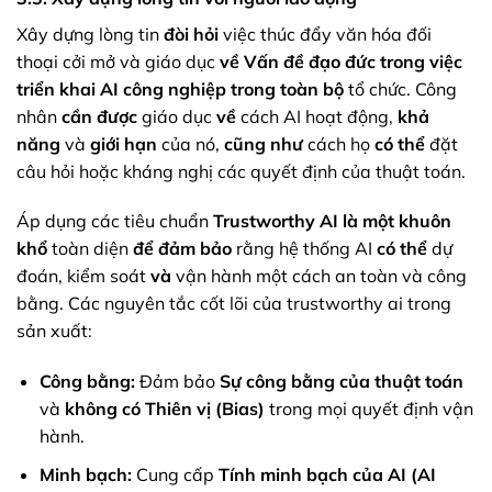
Xây dựng lòng tin
đòi hỏi
việc thúc đẩy văn hóa đối
thoại cởi mở và giáo dục
về
Vấn đề đạo đức trong việc
triển khai AI công nghiệp
trong toàn bộ
tổ chức. Công
nhân
cần được
giáo dục
về
cách AI hoạt động,
khả
năng
và
giới hạn
của nó,
cũng như
cách họ
có thể
đặt
câu hỏi hoặc kháng nghị các quyết định của thuật toán.
Áp dụng các tiêu chuẩn
Trustworthy AI
là một khuôn
khổ
toàn diện
để đảm bảo
rằng hệ thống AI
có thể
dự
đoán, kiểm soát
và
vận hành một cách an toàn và công
bằng. Các nguyên tắc cốt lõi của trustworthy ai trong
sản xuất:
Công bằng:
Đảm bảo
Sự công bằng của thuật toán
và
không có Thiên vị (Bias)
trong mọi quyết định vận
hành.
Minh bạch:
Cung cấp
Tính minh bạch của AI (AI