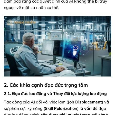
đảm bảo rằng các quyết định của AI
không thể bị
truy
ngược về một cá nhân cụ thể.
2. Các khía cạnh đạo đức trọng tâm
2.1. Đạo đức lao động và Thay đổi lực lượng lao động
Tác động của AI đối với việc làm (
Job Displacement
) và
sự phân cực kỹ năng (
Skill Polarization
)
là vấn đề
đạo
đức lao động chính
cần được giải quyết
trong bối cảnh