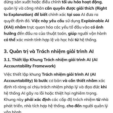
dừng sản xuất hoặc điều chỉnh
tối ưu hóa hoạt động
,
quản lý và công nhân
cần
quyền được giải thích (Right
to Explanation)
để biết
chính xác
tại sao
AI đưa ra
quyết định đó.
Việc này yêu cầu
sử dụng
Explainable AI
(XAI)
nhằm
trực quan hóa các yếu tố đầu vào
có ảnh
hưởng
đến đầu ra của thuật toán,
giúp
người vận hành
có thể
xác minh tính hợp lệ và học hỏi
từ
hệ thống.
3. Quản trị và Trách nhiệm giải trình AI
3.1. Thiết lập Khung Trách nhiệm giải trình AI (AI
Accountability Framework)
Việc thiết lập khung
Trách nhiệm giải trình AI (AI
Accountability)
là bước
cơ bản
và cần thiết
nhằm
xác
định rõ ràng ai chịu trách nhiệm pháp lý và đạo đức
khi
hệ thống AI gây ra lỗi hoặc thiệt hại nghiêm trọng.
Khung này
phải xác định
các cấp độ trách nhiệm
từ
nhà
phát triển, nhà tích hợp hệ thống,
cho đến
người quản lý
vận hành.