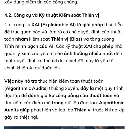
xây dựng niềm tin của công chúng.
4.2. Công cụ và Kỹ thuật Kiểm soát Thiên vị
Các công cụ
XAI (Explainable AI)
là giải pháp
thực tiễn
để
trực quan hóa và làm rõ cơ chế quyết định của thuật
toán
nhằm
kiểm soát
Thiên vị (Bias)
và tăng cường
Tính minh bạch của AI
. Các kỹ thuật
XAI
cho phép
nhà
quản lý
xem
các yếu tố nào
ảnh hưởng nhiều nhất
đến
một quyết định cụ thể (ví dụ: nhiệt độ máy là yếu tố
chính khiến AI dự đoán lỗi).
Việc này hỗ trợ
thực hiện kiểm toán thuật toán
(
Algorithmic Audits
) thường xuyên,
đây là
một quy trình
độc lập
để đánh giá
Sự công bằng của thuật toán
và
tìm kiếm các điểm mù
trong
dữ liệu đào tạo.
Algorithmic
Audits
giúp
phát hiện và loại bỏ
Thiên vị
trước khi nó kịp
gây ra thiệt hại.