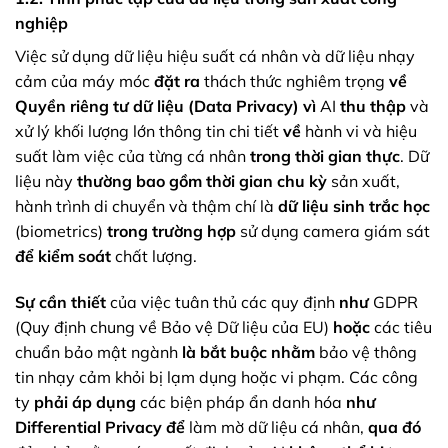
nghiệp
Việc sử dụng dữ liệu hiệu suất cá nhân và dữ liệu nhạy
cảm của máy móc
đặt ra
thách thức nghiêm trọng
về
Quyền riêng tư dữ liệu (Data Privacy)
vì
AI
thu thập
và
xử lý khối lượng lớn thông tin chi tiết
về
hành vi và hiệu
suất làm việc của từng cá nhân
trong thời gian thực
. Dữ
liệu này
thường
bao gồm
thời gian chu kỳ
sản xuất,
hành trình di chuyển và thậm chí là
dữ liệu sinh trắc học
(biometrics)
trong trường hợp
sử dụng camera giám sát
để kiểm soát
chất lượng.
Sự cần thiết
của việc tuân thủ các quy định
như
GDPR
(Quy định chung về Bảo vệ Dữ liệu của EU)
hoặc
các tiêu
chuẩn bảo mật ngành
là bắt buộc
nhằm
bảo vệ thông
tin nhạy cảm khỏi bị lạm dụng hoặc vi phạm. Các công
ty
phải áp dụng
các biện pháp ẩn danh hóa
như
Differential Privacy
để
làm mờ dữ liệu cá nhân,
qua đó