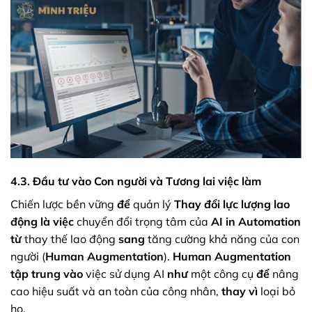
4.3. Đầu tư vào Con người và Tương lai việc làm
Chiến lược bền vững
để
quản lý
Thay đổi lực lượng lao
động
là việc
chuyển đổi trọng tâm của
AI in Automation
từ
thay thế lao động
sang
tăng cường khả năng của con
người (
Human Augmentation
).
Human Augmentation
tập trung vào
việc sử dụng AI
như
một công cụ
để
nâng
cao hiệu suất và an toàn của công nhân,
thay vì
loại bỏ
họ.