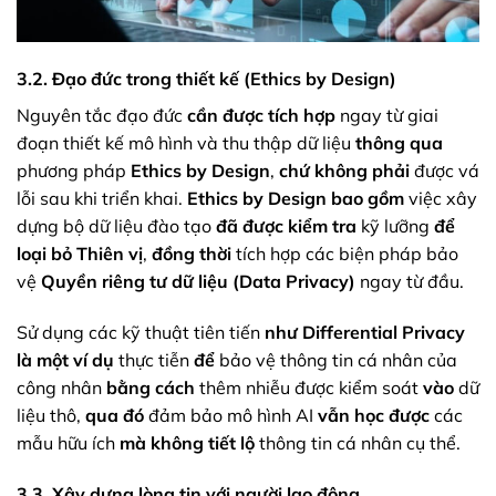
3.2. Đạo đức trong thiết kế (Ethics by Design)
Nguyên tắc đạo đức
cần được tích hợp
ngay từ giai
đoạn thiết kế mô hình và thu thập dữ liệu
thông qua
phương pháp
Ethics by Design
,
chứ không phải
được vá
lỗi sau khi triển khai.
Ethics by Design
bao gồm
việc xây
dựng bộ dữ liệu đào tạo
đã được kiểm tra
kỹ lưỡng
để
loại bỏ
Thiên vị
,
đồng thời
tích hợp các biện pháp bảo
vệ
Quyền riêng tư dữ liệu (Data Privacy)
ngay từ đầu.
Sử dụng các kỹ thuật tiên tiến
như
Differential Privacy
là một ví dụ
thực tiễn
để
bảo vệ thông tin cá nhân của
công nhân
bằng cách
thêm nhiễu được kiểm soát
vào
dữ
liệu thô,
qua đó
đảm bảo mô hình AI
vẫn học được
các
mẫu hữu ích
mà không
tiết lộ
thông tin cá nhân cụ thể.
3.3. Xây dựng lòng tin với người lao động