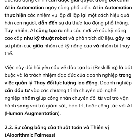
AI in Automation
ngày càng phổ biến.
AI in Automation
thực hiện
các nhiệm vụ lặp đi lặp lại một cách hiệu quả
hơn con người,
dẫn đến
sự dư thừa lao động phổ thông.
Tuy nhiên
, AI
cũng tạo ra
nhu cầu mới về các kỹ năng
cao cấp
như
kỹ thuật robot
và phân tích dữ liệu,
gây ra
sự phân cực
giữa
nhóm có kỹ năng cao
và
nhóm bị thay
thế.
Việc này đòi hỏi yêu cầu về đào tạo lại (Reskilling) là bắt
buộc và là trách nhiệm đạo đức của doanh nghiệp
trong
việc quản lý
Thay đổi lực lượng lao động
. Doanh nghiệp
cần đầu tư
vào các chương trình chuyển đổi nghề
nghiệp
nhằm
giúp công nhân chuyển đổi
từ
vai trò vận
hành
sang
vai trò giám sát, bảo trì, hoặc cộng tác với AI
(
Human Augmentation
).
2.2. Sự công bằng của thuật toán và Thiên vị
(Algorithmic Fairness)