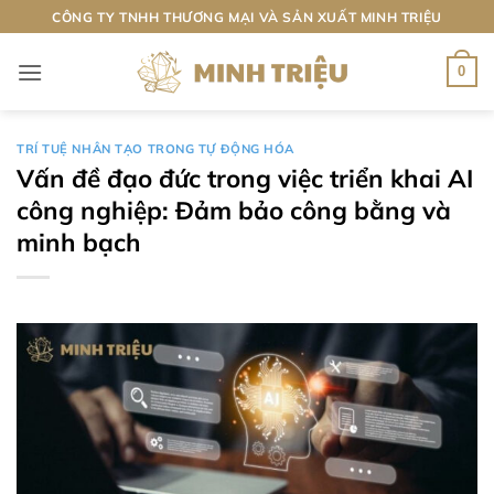
Bỏ
CÔNG TY TNHH THƯƠNG MẠI VÀ SẢN XUẤT MINH TRIỆU
qua
nội
0
dung
TRÍ TUỆ NHÂN TẠO TRONG TỰ ĐỘNG HÓA
Vấn đề đạo đức trong việc triển khai AI
công nghiệp: Đảm bảo công bằng và
minh bạch