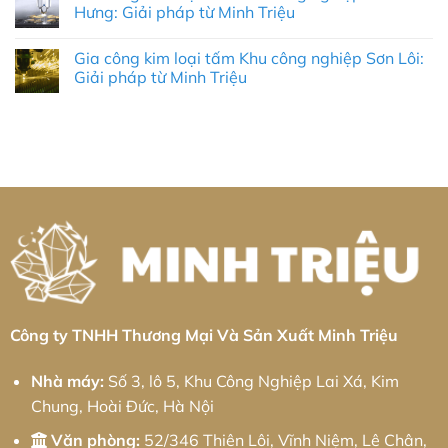
Pháp
Công
luận
Hưng: Giải pháp từ Minh Triệu
Tối
Nghiệp
ở
Ưu
Tại
Dịch
Không
Cho
Quảng
Vụ
có
Doanh
Gia công kim loại tấm Khu công nghiệp Sơn Lôi:
Trị:
Gia
bình
Nghiệp
Giải
Công
luận
Giải pháp từ Minh Triệu
Cùng
Pháp
Nhôm
ở
Minh
Tự
Tại
Gia
Không
Triệu
Động
KCN
công
có
Hóa
Tân
kim
bình
Toàn
Kiều:
loại
luận
Diện
Giải
tấm
ở
Và
Pháp
Khu
Gia
Chiến
Cơ
công
công
Lược
Khí
nghiệp
kim
Phát
Chính
Chấn
loại
Triển
Xác
Hưng:
tấm
Bền
Từ
Giải
Khu
Vững
Minh
pháp
công
Triệu
từ
nghiệp
Minh
Sơn
Triệu
Lôi:
Giải
pháp
từ
Minh
Công ty TNHH Thương Mại Và Sản Xuất Minh Triệu
Triệu
Nhà máy:
Số 3, lô 5, Khu Công Nghiệp Lai Xá, Kim
Chung, Hoài Đức, Hà Nội
Văn phòng:
52/346 Thiên Lôi, Vĩnh Niệm, Lê Chân,