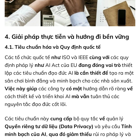
4. Giải pháp thực tiễn và hướng đi bền vững
4.1. Tiêu chuẩn hóa và Quy định quốc tế
Các tổ chức quốc tế
như
ISO và IEEE
cùng với
các quy
định pháp lý
như
AI Act của EU
đang đóng vai trò
thiết
lập các tiêu chuẩn đạo đức AI
là cần thiết
để
tạo ra một
sân chơi bình đẳng và minh bạch cho các nhà sản xuất.
Việc này giúp
các công ty
có một
hướng dẫn rõ ràng
về
cách thiết kế và triển khai AI
mà vẫn
tuân thủ các
nguyên tắc đạo đức cốt lõi.
Các tiêu chuẩn này
cung cấp
bộ quy tắc
về
quản lý
Quyền riêng tư dữ liệu (Data Privacy)
và yêu cầu
Tính
minh bạch của AI
,
qua đó
giảm thiểu
rủi ro pháp lý và