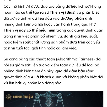
Các mô hình AI được đào tạo bằng dữ liệu lịch sử không
hoàn hảo
có thể tạo ra
sự
Thiên vị (Bias)
và phân biệt
đối xử vô tình
vì
dữ liệu đầu vào
thường phản ánh
những định kiến xã hội hoặc vận hành trong quá khứ.
Thiên vị
này có thể biểu hiện
trong
các quyết định quan
trọng
như
việc phân bổ nhiệm vụ,
đánh giá
hiệu suất,
hoặc
kiểm soát
chất lượng sản phẩm
dựa trên
các yếu
tố
như
tuổi tác, giới tính hoặc ca làm việc.
Sự công bằng của thuật toán (Algorithmic Fairness) đòi
hỏi sự giám sát liên tục và kiểm toán dữ liệu
để
loại bỏ
những định kiến tiềm ẩn
này
,
qua đó
đảm bảo
rằng
quyết định của AI
là khách quan
và
không phân biệt đối
xử
lên
bất kỳ nhóm lao động nào.