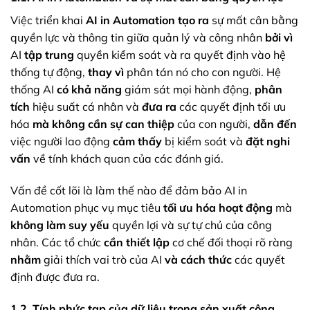
Việc triển khai
AI in Automation
tạo ra
sự mất cân bằng
quyền lực và thông tin giữa quản lý và công nhân
bởi vì
AI
tập trung
quyền kiểm soát và ra quyết định vào hệ
thống tự động,
thay vì
phân tán nó cho con người. Hệ
thống AI
có khả năng
giám sát mọi hành động,
phân
tích
hiệu suất cá nhân và
đưa ra
các quyết định tối ưu
hóa
mà không
cần sự can thiệp
của con người,
dẫn đến
việc người lao động
cảm thấy
bị kiểm soát và
đặt nghi
vấn
về tính khách quan của các đánh giá.
Vấn đề cốt lõi là làm thế nào để đảm bảo AI in
Automation phục vụ mục tiêu
tối ưu hóa hoạt động
mà
không làm suy yếu
quyền lợi và sự tự chủ của công
nhân. Các tổ chức
cần thiết lập
cơ chế đối thoại rõ ràng
nhằm
giải thích vai trò của AI
và cách thức
các quyết
định được đưa ra.
1.2. Tính phức tạp của dữ liệu trong sản xuất công