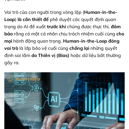
Vai trò của con người trong vòng lặp (
Human-in-the-
Loop
)
là cần thiết
để
phê duyệt các quyết định quan
trọng do AI đề xuất
trước khi
chúng được thực thi,
đảm
bảo
rằng có một cá nhân chịu trách nhiệm cuối cùng
cho
mọi
hành động quan trọng.
Human-in-the-Loop
đóng
vai trò
là lớp bảo vệ cuối cùng
chống lại
những quyết
định sai lầm
do
Thiên vị (Bias)
hoặc dữ liệu bất thường
gây ra.