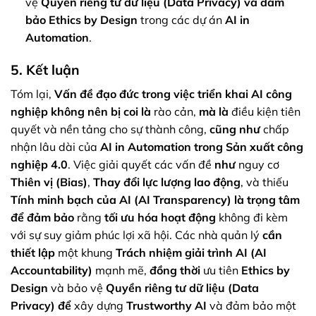
vệ
Quyền riêng tư dữ liệu (Data Privacy)
và đảm
bảo
Ethics by Design
trong các dự án
AI in
Automation
.
5. Kết luận
Tóm lại,
Vấn đề đạo đức trong việc triển khai AI công
nghiệp
không nên bị coi là
rào cản,
mà là
điều kiện tiên
quyết và nền tảng cho sự thành công,
cũng như
chấp
nhận lâu dài của
AI in Automation
trong
Sản xuất công
nghiệp 4.0
. Việc giải quyết các vấn đề
như
nguy cơ
Thiên vị (Bias)
,
Thay đổi lực lượng lao động
, và thiếu
Tính minh bạch của AI (AI Transparency)
là trọng tâm
để đảm bảo
rằng
tối ưu hóa hoạt động
không đi kèm
với sự suy giảm phúc lợi xã hội. Các nhà quản lý
cần
thiết lập
một khung
Trách nhiệm giải trình AI (AI
Accountability)
mạnh mẽ,
đồng thời
ưu tiên
Ethics by
Design
và bảo vệ
Quyền riêng tư dữ liệu (Data
Privacy)
để
xây dựng
Trustworthy AI
và đảm bảo một