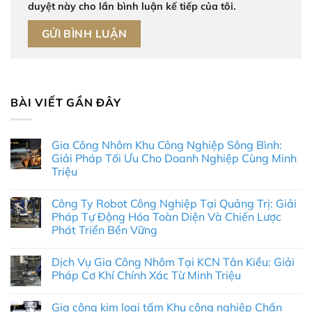
duyệt này cho lần bình luận kế tiếp của tôi.
BÀI VIẾT GẦN ĐÂY
Gia Công Nhôm Khu Công Nghiệp Sông Bình:
Giải Pháp Tối Ưu Cho Doanh Nghiệp Cùng Minh
Triệu
Không
có
Công Ty Robot Công Nghiệp Tại Quảng Trị: Giải
bình
luận
Pháp Tự Động Hóa Toàn Diện Và Chiến Lược
ở
Phát Triển Bền Vững
Gia
Công
Không
Nhôm
có
Khu
Dịch Vụ Gia Công Nhôm Tại KCN Tân Kiều: Giải
bình
Công
luận
Pháp Cơ Khí Chính Xác Từ Minh Triệu
Nghiệp
ở
Sông
Công
Không
Bình:
Ty
có
Giải
Gia công kim loại tấm Khu công nghiệp Chấn
Robot
bình