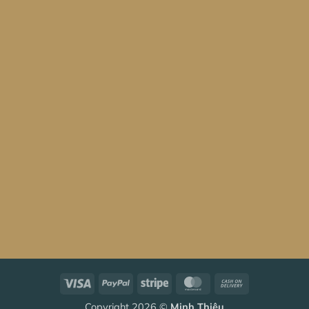
Visa
PayPal
Stripe
MasterCard
Cash
On
Copyright 2026 ©
Minh Thiệu