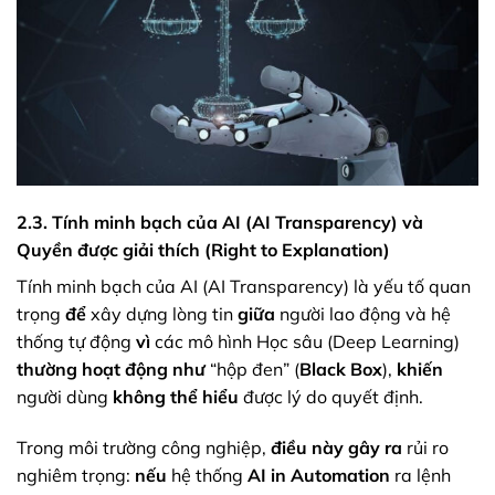
2.3. Tính minh bạch của AI (AI Transparency) và
Quyền được giải thích (Right to Explanation)
Tính minh bạch của AI (AI Transparency) là yếu tố quan
trọng
để
xây dựng lòng tin
giữa
người lao động và hệ
thống tự động
vì
các mô hình Học sâu (Deep Learning)
thường hoạt động như
“hộp đen” (
Black Box
),
khiến
người dùng
không thể hiểu
được lý do quyết định.
Trong môi trường công nghiệp,
điều này gây ra
rủi ro
nghiêm trọng:
nếu
hệ thống
AI in Automation
ra lệnh