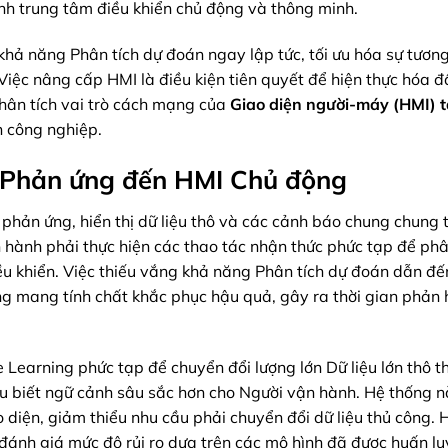
ành trung tâm điều khiển chủ động và thông minh.
hả năng Phân tích dự đoán ngay lập tức, tối ưu hóa sự tương
Việc nâng cấp HMI là điều kiện tiên quyết để hiện thực hóa 
phân tích vai trò cách mạng của
Giao diện người-máy (HMI) 
n công nghiệp.
MI Phản ứng đến HMI Chủ động
phản ứng, hiển thị dữ liệu thô và các cảnh báo chung chung 
 hành phải thực hiện các thao tác nhận thức phức tạp để phâ
u khiển. Việc thiếu vắng khả năng Phân tích dự đoán dẫn đế
ng mang tính chất khắc phục hậu quả, gây ra thời gian phản 
Learning phức tạp để chuyển đổi lượng lớn Dữ liệu lớn thô t
iểu biết ngữ cảnh sâu sắc hơn cho Người vận hành. Hệ thống n
o diện, giảm thiểu nhu cầu phải chuyển đổi dữ liệu thủ công.
à đánh giá mức độ rủi ro dựa trên các mô hình đã được huấn lu