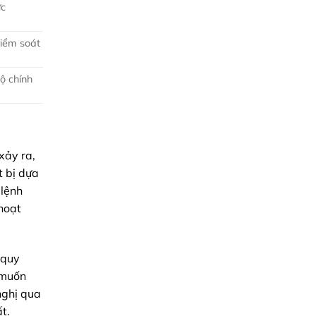
ức
Kiểm soát
ộ chính
xảy ra,
t bị dựa
 lệnh
 hoạt
 quy
g muốn
nghị qua
t.