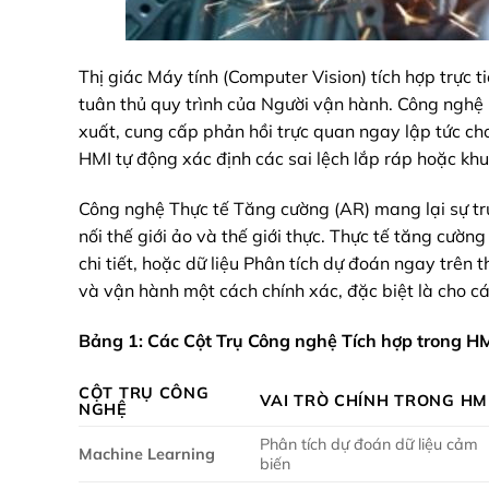
Thị giác Máy tính (Computer Vision) tích hợp trực 
tuân thủ quy trình của Người vận hành. Công nghệ 
xuất, cung cấp phản hồi trực quan ngay lập tức ch
HMI tự động xác định các sai lệch lắp ráp hoặc kh
Công nghệ Thực tế Tăng cường (AR) mang lại sự trực
nối thế giới ảo và thế giới thực. Thực tế tăng cườ
chi tiết, hoặc dữ liệu Phân tích dự đoán ngay trên 
và vận hành một cách chính xác, đặc biệt là cho c
Bảng 1: Các Cột Trụ Công nghệ Tích hợp trong H
CỘT TRỤ CÔNG
VAI TRÒ CHÍNH TRONG HM
NGHỆ
Phân tích dự đoán dữ liệu cảm
Machine Learning
biến