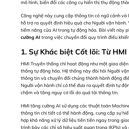
mô hình, biến đổi các công cụ hiển thị thụ động th
Công nghệ này cung cấp thông tin có ngữ cảnh và k
hỗ trợ ra quyết định hiệu quả cho Người vận hành. 
tiềm năng của AI trong tự động hóa. Bài viết này 
cường AI
trong việc chuyển đổi quy trình điều khiể
1. Sự Khác biệt Cốt lõi: Từ H
HMI Truyền thống chỉ hoạt động như một giao diện 
thống tự động hóa. Hệ thống này đòi hỏi Người vận
thông tin và chuyển đổi chúng thành hành động điề
Người vận hành chỉ có thể đưa ra quyết định tự độ
chậm và tăng nguy cơ lỗi do quá tải thông tin.
HMI tăng cường AI sử dụng các thuật toán Machine 
thông tin chi tiết có thể hành động, cung cấp sự h
hợp khả năng xử lý dữ liệu tiên tiến ngay trong gia
trình bày các chỉ số hiệu suất quan trọng (KPIs) v