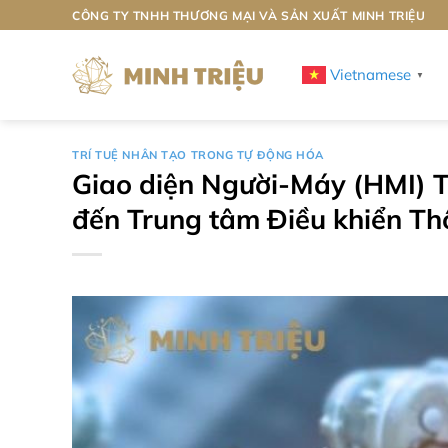
Bỏ
CÔNG TY TNHH THƯƠNG MẠI VÀ SẢN XUẤT MINH TRIỆU
qua
nội
Vietnamese
▼
dung
TRÍ TUỆ NHÂN TẠO TRONG TỰ ĐỘNG HÓA
Giao diện Người-Máy (HMI) 
đến Trung tâm Điều khiển T