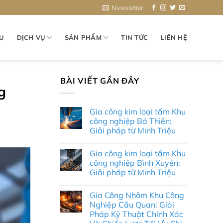
Newsletter
ỆU
DỊCH VỤ
SẢN PHẨM
TIN TỨC
LIÊN HỆ
BÀI VIẾT GẦN ĐÂY
g
Gia công kim loại tấm Khu
công nghiệp Bá Thiện:
Giải pháp từ Minh Triệu
Không
có
Gia công kim loại tấm Khu
bình
luận
công nghiệp Bình Xuyên:
ở
Giải pháp từ Minh Triệu
Gia
công
Không
kim
có
loại
Gia Công Nhôm Khu Công
bình
tấm
luận
Nghiệp Cầu Quan: Giải
Khu
ở
công
Pháp Kỹ Thuật Chính Xác
Gia
nghiệp
công