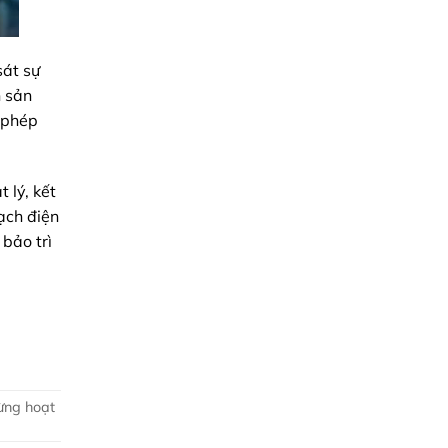
sát sự
n sản
o phép
 lý, kết
ạch điện
 bảo trì
C
gừng hoạt