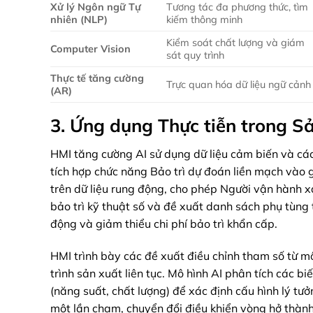
Xử lý Ngôn ngữ Tự
Tương tác đa phương thức, tìm
nhiên (NLP)
kiếm thông minh
Kiểm soát chất lượng và giám
Computer Vision
sát quy trình
Thực tế tăng cường
Trực quan hóa dữ liệu ngữ cảnh
(AR)
3. Ứng dụng Thực tiễn trong S
HMI tăng cường AI sử dụng dữ liệu cảm biến và các
tích hợp chức năng Bảo trì dự đoán liền mạch vào gi
trên dữ liệu rung động, cho phép Người vận hành xác
bảo trì kỹ thuật số và đề xuất danh sách phụ tùng 
động và giảm thiểu chi phí bảo trì khẩn cấp.
HMI trình bày các đề xuất điều chỉnh tham số từ mô
trình sản xuất liên tục. Mô hình AI phân tích các b
(năng suất, chất lượng) để xác định cấu hình lý t
một lần chạm, chuyển đổi điều khiển vòng hở thành 