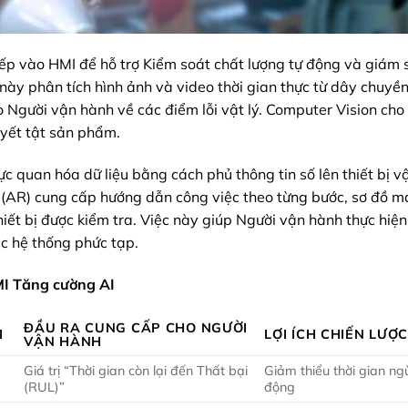
tiếp vào HMI để hỗ trợ Kiểm soát chất lượng tự động và giám 
này phân tích hình ảnh và video thời gian thực từ dây chuyề
o Người vận hành về các điểm lỗi vật lý. Computer Vision ch
uyết tật sản phẩm.
 quan hóa dữ liệu bằng cách phủ thông tin số lên thiết bị vật
ng (AR) cung cấp hướng dẫn công việc theo từng bước, sơ đồ m
thiết bị được kiểm tra. Việc này giúp Người vận hành thực hiện
ác hệ thống phức tạp.
MI Tăng cường AI
ĐẦU RA CUNG CẤP CHO NGƯỜI
I
LỢI ÍCH CHIẾN LƯỢ
VẬN HÀNH
Giá trị “Thời gian còn lại đến Thất bại
Giảm thiểu thời gian n
(RUL)”
động