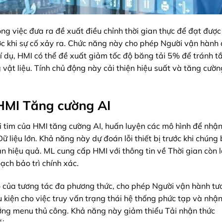
g việc đưa ra đề xuất điều chỉnh thời gian thực để đạt được
ớc khi sự cố xảy ra. Chức năng này cho phép Người vận hành
Ví dụ, HMI có thể đề xuất giảm tốc độ băng tải 5% để tránh t
vật liệu. Tính chủ động này cải thiện hiệu suất và tăng cườn
 HMI Tăng cường AI
i tim của HMI tăng cường AI, huấn luyện các mô hình để nhận
 liệu lớn. Khả năng này dự đoán lỗi thiết bị trước khi chúng 
án hiệu quả. ML cung cấp HMI với thông tin về Thời gian còn l
ạch bảo trì chính xác.
rò của tương tác đa phương thức, cho phép Người vận hành tư
 kiện cho việc truy vấn trạng thái hệ thống phức tạp và nhậ
ướng menu thủ công. Khả năng này giảm thiểu Tải nhận thức