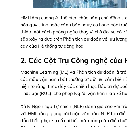
HMI tăng cường AI thể hiện chức năng chủ động tron
hóa quy trình hoặc cảnh báo nguy cơ hỏng hóc trư
thiệp một cách phòng ngừa thay vì chờ đợi sự cố. 
sắp xảy ra dựa trên Phân tích dự đoán về lưu lượng 
cậy của Hệ thống tự động hóa.
2. Các Cột Trụ Công nghệ của
Machine Learning (ML) và Phân tích dự đoán là trá
các mẫu vận hành bất thường từ dữ liệu cảm biến Dữ
hiện rõ ràng, thúc đẩy các chiến lược Bảo trì dự đo
Thất bại (RUL), cho phép Người vận hành lập kế ho
Xử lý Ngôn ngữ Tự nhiên (NLP) đánh giá cao vai t
với HMI bằng giọng nói hoặc văn bản. NLP tạo điều
dẫn khắc phục sự cố chi tiết mà không cần điều h