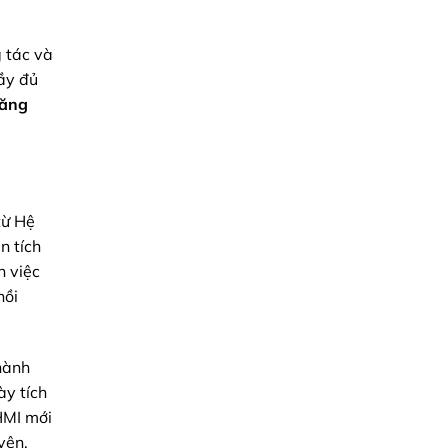
pháp
Ứng
từ
Tối
Minh
Ưu
Triệu
 tác và
đầy đủ
tăng
từ Hệ
n tích
n việc
hồi
hành
ày tích
 HMI mới
yện.