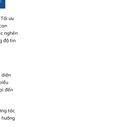
 Tối ưu
 can
ắc nghẽn
g độ tin
 diện
biểu
ại đến
ơng tác
n hướng