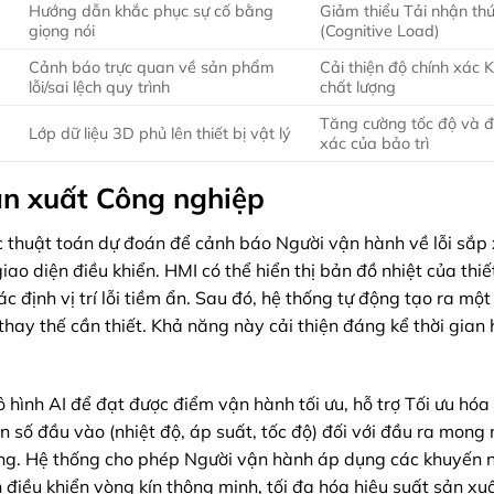
Hướng dẫn khắc phục sự cố bằng
Giảm thiểu Tải nhận th
giọng nói
(Cognitive Load)
Cảnh báo trực quan về sản phẩm
Cải thiện độ chính xác 
lỗi/sai lệch quy trình
chất lượng
Tăng cường tốc độ và đ
Lớp dữ liệu 3D phủ lên thiết bị vật lý
xác của bảo trì
ản xuất Công nghiệp
 thuật toán dự đoán để cảnh báo Người vận hành về lỗi sắp 
ao diện điều khiển. HMI có thể hiển thị bản đồ nhiệt của thiế
 định vị trí lỗi tiềm ẩn. Sau đó, hệ thống tự động tạo ra một
thay thế cần thiết. Khả năng này cải thiện đáng kể thời gian
 hình AI để đạt được điểm vận hành tối ưu, hỗ trợ Tối ưu hóa
iến số đầu vào (nhiệt độ, áp suất, tốc độ) đối với đầu ra mon
ưởng. Hệ thống cho phép Người vận hành áp dụng các khuyến 
điều khiển vòng kín thông minh, tối đa hóa hiệu suất sản xuấ