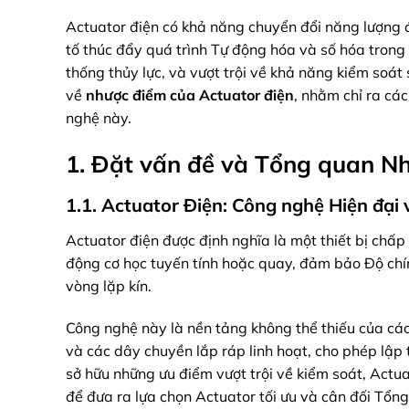
Actuator điện có khả năng chuyển đổi năng lượng đ
tố thúc đẩy quá trình Tự động hóa và số hóa trong 
thống thủy lực, và vượt trội về khả năng kiểm soát 
về
nhược điểm của Actuator điện
, nhằm chỉ ra cá
nghệ này.
1. Đặt vấn đề và Tổng quan N
1.1. Actuator Điện: Công nghệ Hiện đại 
Actuator điện được định nghĩa là một thiết bị chấ
động cơ học tuyến tính hoặc quay, đảm bảo Độ chính
vòng lặp kín.
Công nghệ này là nền tảng không thể thiếu của các
và các dây chuyền lắp ráp linh hoạt, cho phép lập 
sở hữu những ưu điểm vượt trội về kiểm soát, Actua
để đưa ra lựa chọn Actuator tối ưu và cân đối Tổng 