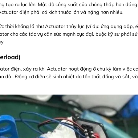
ng tạo ra lực lớn, Mật độ công suất của chúng thấp hơn đáng
i Actuator điện phải có kích thước lớn và nặng hơn nhiều.
ức thời khổng lồ như Actuator thủy lực (ví dụ: ứng dụng dập, 
uator cho các tác vụ cần sức mạnh cực đại, buộc kỹ sư phải s
y.
verload)
uator điện, xảy ra khi Actuator hoạt động ở chu kỳ làm việc c
ian dài. Động cơ điện sẽ sinh nhiệt do tổn thất đồng và sắt, v