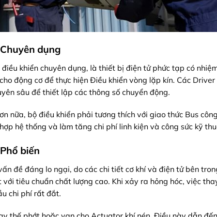
r Chuyên dụng
 điều khiển chuyên dụng, là thiết bị điện tử phức tạp có nhiệ
cho động cơ để thực hiện Điều khiển vòng lặp kín. Các Driver
huyên sâu để thiết lập các thông số chuyển động.
ơn nữa, bộ điều khiển phải tương thích với giao thức Bus côn
 hợp hệ thống và làm tăng chi phí linh kiện và công sức kỹ thu
 Phổ biến
vấn đề đáng lo ngại, do các chi tiết cơ khí và điện tử bên tron
với tiêu chuẩn chất lượng cao. Khi xảy ra hỏng hóc, việc thay
u chi phí rất đắt.
 thay thế phớt hoặc van cho Actuator khí nén. Điều này dẫn đến