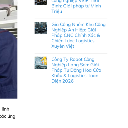
công nghiệp VSIP Thái
Nghiệp
ở
Long
Bình: Giải pháp từ Minh
Gia
Đức:
công
Triệu
Giải
kim
Pháp
loại
Không
Kỹ
tấm
có
Thuật
Gia Công Nhôm Khu Công
Khu
bình
Chính
công
luận
Nghiệp An Hiệp: Giải
Xác
ở
nghiệp
Và
Pháp CNC Chính Xác &
Gia
Khai
Chiến
công
Quang:
Chiến Lược Logistics
Lược
kim
Giải
Cung
Xuyên Việt
loại
pháp
Ứng
tấm
từ
Không
Tối
Khu
Minh
có
Ưu
công
Triệu
Công Ty Robot Công
bình
nghiệp
luận
Nghiệp Lạng Sơn: Giải
VSIP
ở
Thái
Pháp Tự Động Hóa Cửa
Gia
Bình:
Công
Khẩu & Logistics Toàn
Giải
Nhôm
pháp
Diện 2026
Khu
từ
Công
Không
Minh
Nghiệp
có
Triệu
An
bình
Hiệp:
luận
Giải
ở
Pháp
Công
CNC
 linh
Ty
Chính
Robot
Xác
 các ứng
Công
&
Nghiệp
Chiến
Lạng
Lược
Sơn: