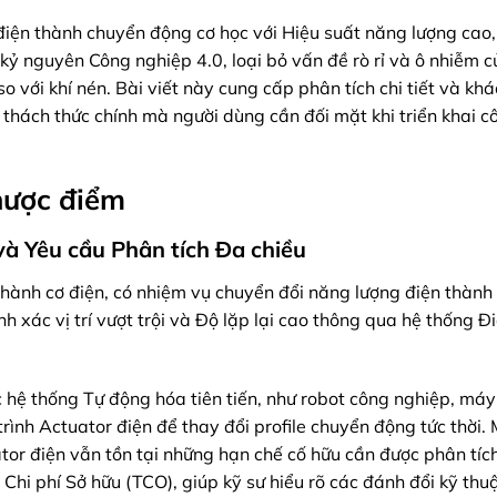
iện thành chuyển động cơ học với Hiệu suất năng lượng cao,
kỷ nguyên Công nghiệp 4.0, loại bỏ vấn đề rò rỉ và ô nhiễm c
so với khí nén. Bài viết này cung cấp phân tích chi tiết và kh
c thách thức chính mà người dùng cần đối mặt khi triển khai c
hược điểm
và Yêu cầu Phân tích Đa chiều
p hành cơ điện, có nhiệm vụ chuyển đổi năng lượng điện thàn
 xác vị trí vượt trội và Độ lặp lại cao thông qua hệ thống Đ
 hệ thống Tự động hóa tiên tiến, như robot công nghiệp, má
trình Actuator điện để thay đổi profile chuyển động tức thời.
tor điện vẫn tồn tại những hạn chế cố hữu cần được phân tích 
Chi phí Sở hữu (TCO), giúp kỹ sư hiểu rõ các đánh đổi kỹ thuậ