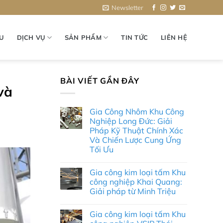
Newsletter
ỆU
DỊCH VỤ
SẢN PHẨM
TIN TỨC
LIÊN HỆ
BÀI VIẾT GẦN ĐÂY
và
Gia Công Nhôm Khu Công
Nghiệp Long Đức: Giải
Pháp Kỹ Thuật Chính Xác
Và Chiến Lược Cung Ứng
Tối Ưu
Không
có
Gia công kim loại tấm Khu
bình
luận
công nghiệp Khai Quang:
ở
Giải pháp từ Minh Triệu
Gia
Công
Không
Nhôm
có
Khu
Gia công kim loại tấm Khu
bình
Công
luận