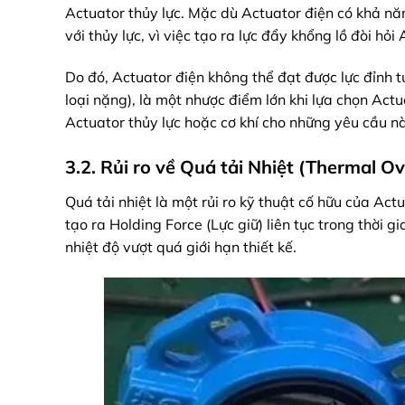
Actuator thủy lực. Mặc dù Actuator điện có khả nă
với thủy lực, vì việc tạo ra lực đẩy khổng lồ đòi hỏ
Do đó, Actuator điện không thể đạt được lực đỉnh t
loại nặng), là một nhược điểm lớn khi lựa chọn Act
Actuator thủy lực hoặc cơ khí cho những yêu cầu nà
3.2. Rủi ro về Quá tải Nhiệt (Thermal O
Quá tải nhiệt là một rủi ro kỹ thuật cố hữu của Act
tạo ra Holding Force (Lực giữ) liên tục trong thời g
nhiệt độ vượt quá giới hạn thiết kế.