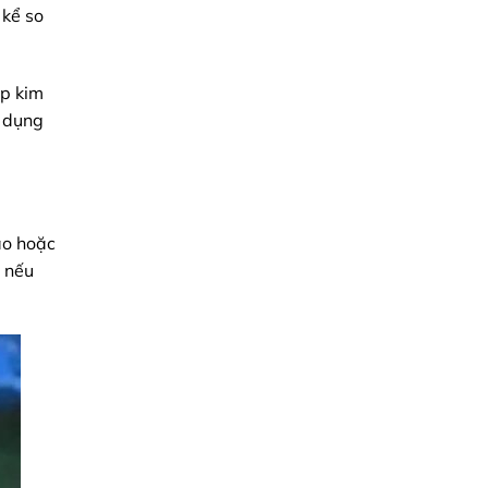
 kể so
ép kim
ử dụng
ao hoặc
à nếu