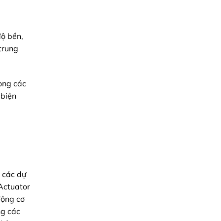
độ bền,
trung
rong các
 biện
i các dự
Actuator
động cơ
ng các