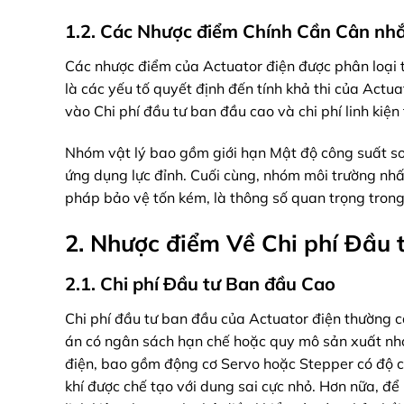
1.2. Các Nhược điểm Chính Cần Cân nhắ
Các nhược điểm của Actuator điện được phân loại th
là các yếu tố quyết định đến tính khả thi của Actu
vào Chi phí đầu tư ban đầu cao và chi phí linh kiệ
Nhóm vật lý bao gồm giới hạn Mật độ công suất so v
ứng dụng lực đỉnh. Cuối cùng, nhóm môi trường nhấ
pháp bảo vệ tốn kém, là thông số quan trọng trong
2. Nhược điểm Về Chi phí Đầu t
2.1. Chi phí Đầu tư Ban đầu Cao
Chi phí đầu tư ban đầu của Actuator điện thường cao
án có ngân sách hạn chế hoặc quy mô sản xuất nhỏ.
điện, bao gồm động cơ Servo hoặc Stepper có độ chí
khí được chế tạo với dung sai cực nhỏ. Hơn nữa, để