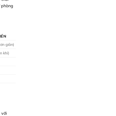
ự phòng
NÉN
đơn giản)
n khí)
)
 với