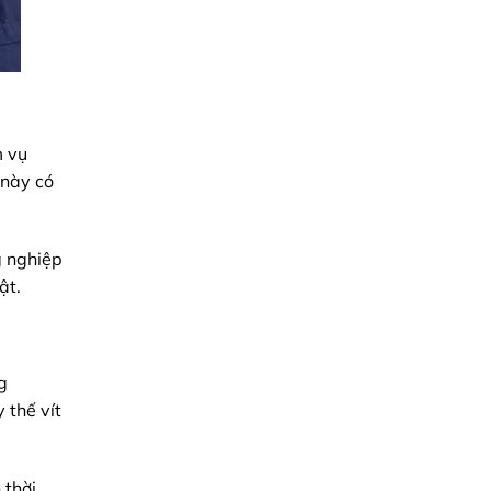
m vụ
 này có
g nghiệp
ật.
g
 thế vít
 thời