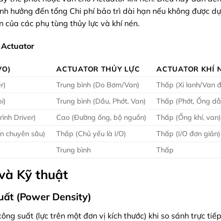
h hưởng đến tổng Chi phí bảo trì dài hạn nếu không được d
ến của các phụ tùng thủy lực và khí nén.
 Actuator
VO)
ACTUATOR THỦY LỰC
ACTUATOR KHÍ 
r)
Trung bình (Do Bơm/Van)
Thấp (Xi lanh/Van 
i)
Trung bình (Dầu, Phớt, Van)
Thấp (Phớt, Ống dẫ
rình Driver)
Cao (Đường ống, bộ nguồn)
Thấp (Ống khí, van
ện chuyên sâu)
Thấp (Chủ yếu là I/O)
Thấp (I/O đơn giản)
Trung bình
Thấp
 và Kỹ thuật
suất (Power Density)
ng suất (lực trên một đơn vị kích thước) khi so sánh trực tiếp