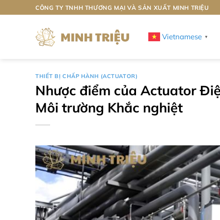
Bỏ
CÔNG TY TNHH THƯƠNG MẠI VÀ SẢN XUẤT MINH TRIỆU
qua
nội
Vietnamese
▼
dung
THIẾT BỊ CHẤP HÀNH (ACTUATOR)
Nhược điểm của Actuator Điện
Môi trường Khắc nghiệt