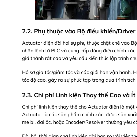
2.2. Phụ thuộc vào Bộ điều khiển/Drive
Actuator điện đòi hỏi sự phụ thuộc chặt chẽ vào Bộ
nhận lệnh từ PLC và cung cấp dòng điện chính xác 
giá thành rất cao và yêu cầu kiến thức lập trình c
Hồ sơ gia tốc/giảm tốc và các giới hạn vận hành. H
tốc độ cao, gây ra sự phức tạp trong quá trình tích
2.3. Chi phí Linh kiện Thay thế Cao và Ít
Chi phí linh kiện thay thế cho Actuator điện là một 
Actuator là các sản phẩm chính xác, được sản xuất 
me bi, đai ốc, hoặc Encoder/Resolver thường yêu cầ
Đòi hỏi thời gian chờ linh kiện dài hơn so với việc