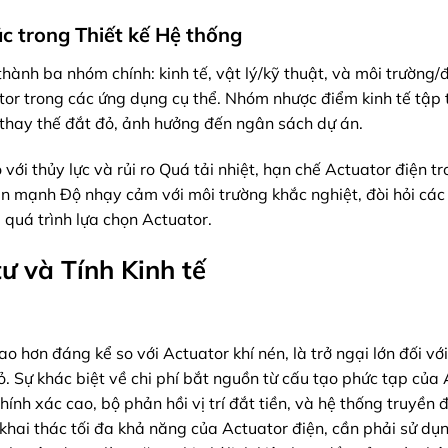
c trong Thiết kế Hệ thống
ành ba nhóm chính: kinh tế, vật lý/kỹ thuật, và môi trường/
ator trong các ứng dụng cụ thể. Nhóm nhược điểm kinh tế tập 
n thay thế đắt đỏ, ảnh hưởng đến ngân sách dự án.
ới thủy lực và rủi ro Quá tải nhiệt, hạn chế Actuator điện t
n mạnh Độ nhạy cảm với môi trường khắc nghiệt, đòi hỏi các
 quá trình lựa chọn Actuator.
ư và Tính Kinh tế
 hơn đáng kể so với Actuator khí nén, là trở ngại lớn đối vớ
 Sự khác biệt về chi phí bắt nguồn từ cấu tạo phức tạp của 
nh xác cao, bộ phản hồi vị trí đắt tiền, và hệ thống truyền 
 khai thác tối đa khả năng của Actuator điện, cần phải sử dụ