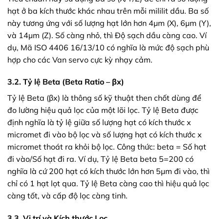
hạt ở ba kích thước khác nhau trên mỗi mililit dầu. Ba số
này tương ứng với số lượng hạt lớn hơn 4µm (X), 6µm (Y),
và 14µm (Z). Số càng nhỏ, thì Độ sạch dầu càng cao. Ví
dụ, Mã ISO 4406 16/13/10 có nghĩa là mức độ sạch phù
hợp cho các Van servo cực kỳ nhạy cảm.
3.2. Tỷ lệ Beta (Beta Ratio – βx)
Tỷ lệ Beta (βx) là thông số kỹ thuật then chốt dùng để
đo lường hiệu quả lọc của một lõi lọc. Tỷ lệ Beta được
định nghĩa là tỷ lệ giữa số lượng hạt có kích thước x
micromet đi vào bộ lọc và số lượng hạt có kích thước x
micromet thoát ra khỏi bộ lọc. Công thức: beta = Số hạt
đi vào/Số hạt đi ra. Ví dụ, Tỷ lệ Beta beta 5=200 có
nghĩa là cứ 200 hạt có kích thước lớn hơn 5µm đi vào, thì
chỉ có 1 hạt lọt qua. Tỷ lệ Beta càng cao thì hiệu quả lọc
càng tốt, và cấp độ lọc càng tinh.
3.3. Vị trí và Kích thước Lọc