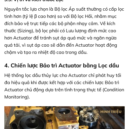
Nguyên tắc lựa chọn là Bộ lọc Áp suất thường có cấp lọc
tinh hơn (tỷ lệ β cao hơn) so với Bộ lọc Hồi, nhằm mục
đích bảo vệ trực tiếp các bộ phận nhạy cảm. Về kích
thước (Sizing), bộ lọc phải có Lưu lượng định mức cao
hơn Actuator để tránh sụt áp quá mức và ngăn ngừa
quá tải, vì sụt áp cao sẽ dẫn đến Actuator hoạt động
chậm và tạo ra nhiệt độ cao trong dầu.
4. Chiến lược Bảo trì Actuator bằng Lọc dầu
Hệ thống lọc dầu thủy lực cho Actuator chỉ phát huy tối
đa hiệu quả khi được kết hợp với các chiến lược Bảo trì
Actuator chủ động dựa trên tình trạng thực tế (Condition
Monitoring).