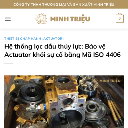
Bỏ
CÔNG TY TNHH THƯƠNG MẠI VÀ SẢN XUẤT MINH TRIỆU
qua
nội
0
dung
THIẾT BỊ CHẤP HÀNH (ACTUATOR)
Hệ thống lọc dầu thủy lực: Bảo vệ
Actuator khỏi sự cố bằng Mã ISO 4406