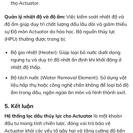
thọ Actuator.
Quản lý nhiệt độ và độ ẩm:
Việc kiểm soát nhiệt độ và
độ ẩm giúp duy trì chất lượng dầu lâu dài và giảm thiểu
sự Độ mòn Actuator do hóa học. Bộ nguồn thủy lực
(HPU) thường được trang bị:
Bộ gia nhiệt (Heater): Giúp loại bỏ nước dưới dạng
ngưng tụ và duy trì độ nhớt ổn định khi khởi động ở
nhiệt độ thấp.
Bộ tách nước (Water Removal Element): Sử dụng vật
liệu hấp thụ hoặc công nghệ chân không để loại bỏ độ
ẩm trong dầu, ngăn ngừa ăn mòn và hình thành axit.
5. Kết luận
Hệ thống lọc dầu thủy lực cho Actuator
là một khoản
đầu tư mang tính chiến lược, đóng vai trò bảo vệ
Actuator khỏi các yếu tố gây hại và tăng cường độ bền