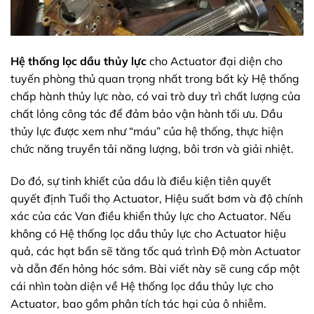
Hệ thống lọc dầu thủy lực
cho Actuator đại diện cho
tuyến phòng thủ quan trọng nhất trong bất kỳ Hệ thống
chấp hành thủy lực nào, có vai trò duy trì chất lượng của
chất lỏng công tác để đảm bảo vận hành tối ưu. Dầu
thủy lực được xem như “máu” của hệ thống, thực hiện
chức năng truyền tải năng lượng, bôi trơn và giải nhiệt.
Do đó, sự tinh khiết của dầu là điều kiện tiên quyết
quyết định Tuổi thọ Actuator, Hiệu suất bơm và độ chính
xác của các Van điều khiển thủy lực cho Actuator. Nếu
không có Hệ thống lọc dầu thủy lực cho Actuator hiệu
quả, các hạt bẩn sẽ tăng tốc quá trình Độ mòn Actuator
và dẫn đến hỏng hóc sớm. Bài viết này sẽ cung cấp một
cái nhìn toàn diện về Hệ thống lọc dầu thủy lực cho
Actuator, bao gồm phân tích tác hại của ô nhiễm.