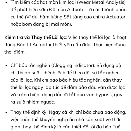
Tìm kiếm các hạt mòn kim loại (Wear Metal Analysis)
để phát hiện sớm Độ mòn Actuator từ các thành phần
cụ thể (Ví dụ: hàm lượng Sắt tăng cao chỉ ra Actuator
hoặc bơm đang bị mài mòn).
Kiểm tra và Thay thế Lõi lọc
: Việc thay thế lõi lọc là hoạt
động Bảo trì Actuator thiết yếu cần được thực hiện đúng
thời điểm.
Chỉ báo tắc nghẽn (Clogging Indicator): Sử dụng bộ
chỉ thị áp suất chênh lệch để theo dõi sự tắc nghẽn
của lõi lọc. Khi chỉ báo báo hiệu tắc nghẽn, cần thay
thế lõi lọc ngay lập tức để đảm bảo dầu vẫn được lọc
và tránh hiện tượng dầu đi tắt qua van bypass, gây
ra sự ô nhiễm ngược.
Thay thế định kỳ: Ngay cả khi chỉ báo chưa báo động,
việc tuân thủ khuyến nghị của nhà sản xuất về thời
gian thay thế định kỳ là cần thiết để tối đa hóa Tuổi