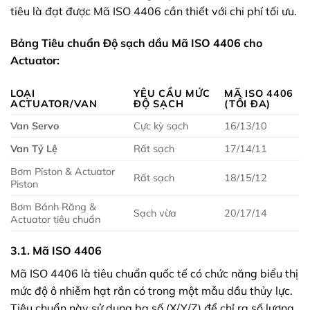
tiêu là đạt được Mã ISO 4406 cần thiết với chi phí tối ưu.
Bảng Tiêu chuẩn Độ sạch dầu Mã ISO 4406 cho
Actuator:
LOẠI
YÊU CẦU MỨC
MÃ ISO 4406
ACTUATOR/VAN
ĐỘ SẠCH
(TỐI ĐA)
Van Servo
Cực kỳ sạch
16/13/10
Van Tỷ Lệ
Rất sạch
17/14/11
Bơm Piston & Actuator
Rất sạch
18/15/12
Piston
Bơm Bánh Răng &
Sạch vừa
20/17/14
Actuator tiêu chuẩn
3.1. Mã ISO 4406
Mã ISO 4406 là tiêu chuẩn quốc tế có chức năng biểu thị
mức độ ô nhiễm hạt rắn có trong một mẫu dầu thủy lực.
Tiêu chuẩn này sử dụng ba số (X/Y/Z) để chỉ ra số lượng