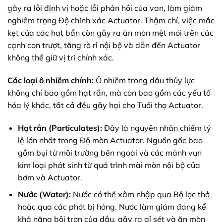
gây ra lỗi định vị hoặc lỗi phản hồi của van, làm giảm
nghiêm trọng Độ chính xác Actuator. Thậm chí, việc mắc
kẹt của các hạt bẩn còn gây ra ăn mòn mệt mỏi trên các
cạnh con trượt, tăng rò rỉ nội bộ và dẫn đến Actuator
không thể giữ vị trí chính xác.
Các loại ô nhiễm chính:
Ô nhiễm trong dầu thủy lực
không chỉ bao gồm hạt rắn, mà còn bao gồm các yếu tố
hóa lý khác, tất cả đều gây hại cho Tuổi thọ Actuator.
Hạt rắn (Particulates):
Đây là nguyên nhân chiếm tỷ
lệ lớn nhất trong Độ mòn Actuator. Nguồn gốc bao
gồm bụi từ môi trường bên ngoài và các mảnh vụn
kim loại phát sinh từ quá trình mài mòn nội bộ của
bơm và Actuator.
Nước (Water):
Nước có thể xâm nhập qua Bộ lọc thở
hoặc qua các phớt bị hỏng. Nước làm giảm đáng kể
khả năng bôi trơn của dầu, gây ra gỉ sét và ăn mòn