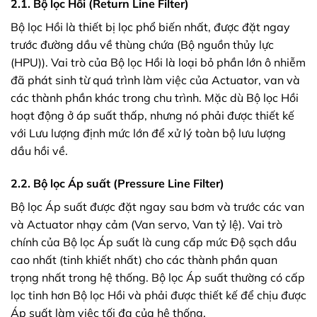
2.1. Bộ lọc Hồi (Return Line Filter)
Bộ lọc Hồi là thiết bị lọc phổ biến nhất, được đặt ngay
trước đường dầu về thùng chứa (Bộ nguồn thủy lực
(HPU)). Vai trò của Bộ lọc Hồi là loại bỏ phần lớn ô nhiễm
đã phát sinh từ quá trình làm việc của Actuator, van và
các thành phần khác trong chu trình. Mặc dù Bộ lọc Hồi
hoạt động ở áp suất thấp, nhưng nó phải được thiết kế
với Lưu lượng định mức lớn để xử lý toàn bộ lưu lượng
dầu hồi về.
2.2. Bộ lọc Áp suất (Pressure Line Filter)
Bộ lọc Áp suất được đặt ngay sau bơm và trước các van
và Actuator nhạy cảm (Van servo, Van tỷ lệ). Vai trò
chính của Bộ lọc Áp suất là cung cấp mức Độ sạch dầu
cao nhất (tinh khiết nhất) cho các thành phần quan
trọng nhất trong hệ thống. Bộ lọc Áp suất thường có cấp
lọc tinh hơn Bộ lọc Hồi và phải được thiết kế để chịu được
Áp suất làm việc tối đa của hệ thống.