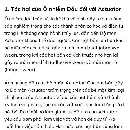
1. Tác hại của Ô nhiễm Dầu đối với Actuator
Ô nhiễm dầu thủy lực là kẻ thù vô hình gây ra sự xuống
cấp nghiêm trọng cho các thành phần cơ học và điện tử
trong Hệ thống chấp hành thủy lực, dẫn đến Độ mòn
Actuator không thể đảo ngược. Các hạt bẩn lớn hơn khe
hở giữa các chi tiết sẽ gây ra mài mòn trượt (abrasive
wear), trong khi các hạt bẩn có kích thước nhỏ hơn lại
gây ra mài mòn dính (adhesive wear) và mài mòn rỗ
(fatigue wear).
Ảnh hưởng đến các bộ phận Actuator: Các hạt bẩn gây
ra Độ mòn Actuator trầm trọng trên các bề mặt kim loại
chính xác của Actuator. Ví dụ, các hạt bám vào thành
xy lanh và piston, tạo ra các vết xước sâu làm tăng rò rỉ
nội bộ. Rò rỉ nội bộ làm giảm lực đầu ra của Actuator,
yêu cầu bơm phải làm việc vất vả hơn để duy trì Áp
suất làm việc cần thiết. Hơn nữa, các hạt bẩn cũng làm