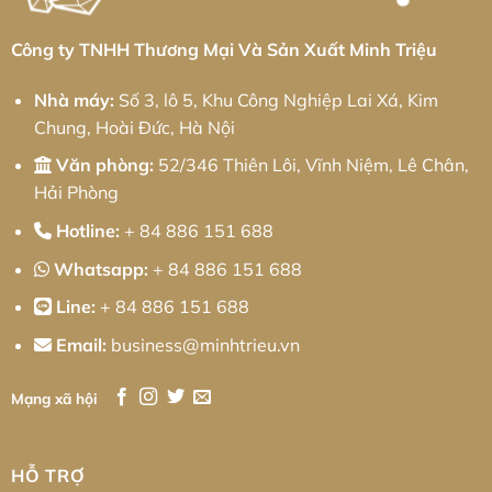
Tối
Phí
Ưu
Toàn
Cho
Diện
Doanh
Công ty TNHH Thương Mại Và Sản Xuất Minh Triệu
Nghiệp
Cùng
Minh
Nhà máy:
Số 3, lô 5, Khu Công Nghiệp Lai Xá, Kim
Triệu
Chung, Hoài Đức, Hà Nội
Văn phòng:
52/346 Thiên Lôi, Vĩnh Niệm, Lê Chân,
Hải Phòng
Hotline:
+ 84 886 151 688
Whatsapp:
+ 84 886 151 688
Line:
+ 84 886 151 688
Email:
business@minhtrieu.vn
Mạng xã hội
HỖ TRỢ