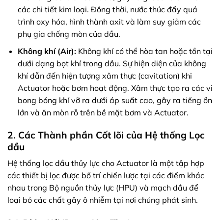
các chi tiết kim loại. Đồng thời, nước thúc đẩy quá
trình oxy hóa, hình thành axit và làm suy giảm các
phụ gia chống mòn của dầu.
Không khí (Air):
Không khí có thể hòa tan hoặc tồn tại
dưới dạng bọt khí trong dầu. Sự hiện diện của không
khí dẫn đến hiện tượng xâm thực (cavitation) khi
Actuator hoặc bơm hoạt động. Xâm thực tạo ra các vi
bong bóng khí vỡ ra dưới áp suất cao, gây ra tiếng ồn
lớn và ăn mòn rỗ trên bề mặt bơm và Actuator.
2. Các Thành phần Cốt lõi của Hệ thống Lọc
dầu
Hệ thống lọc dầu thủy lực cho Actuator là một tập hợp
các thiết bị lọc được bố trí chiến lược tại các điểm khác
nhau trong Bộ nguồn thủy lực (HPU) và mạch dầu để
loại bỏ các chất gây ô nhiễm tại nơi chúng phát sinh.