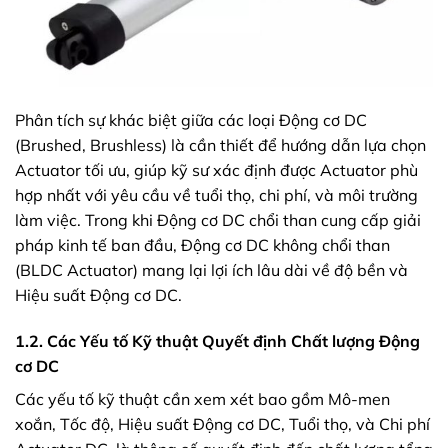
Phân tích sự khác biệt giữa các loại Động cơ DC
(Brushed, Brushless) là cần thiết để hướng dẫn lựa chọn
Actuator tối ưu, giúp kỹ sư xác định được Actuator phù
hợp nhất với yêu cầu về tuổi thọ, chi phí, và môi trường
làm việc. Trong khi Động cơ DC chổi than cung cấp giải
pháp kinh tế ban đầu, Động cơ DC không chổi than
(BLDC Actuator) mang lại lợi ích lâu dài về độ bền và
Hiệu suất Động cơ DC.
1.2. Các Yếu tố Kỹ thuật Quyết định Chất lượng Động
cơ DC
Các yếu tố kỹ thuật cần xem xét bao gồm Mô-men
xoắn, Tốc độ, Hiệu suất Động cơ DC, Tuổi thọ, và Chi phí