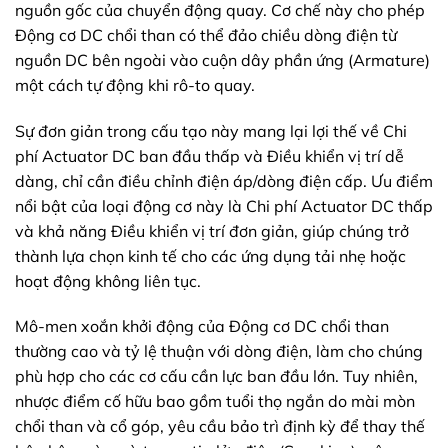
nguồn gốc của chuyển động quay. Cơ chế này cho phép
Động cơ DC chổi than có thể đảo chiều dòng điện từ
nguồn DC bên ngoài vào cuộn dây phần ứng (Armature)
một cách tự động khi rô-to quay.
Sự đơn giản trong cấu tạo này mang lại lợi thế về Chi
phí Actuator DC ban đầu thấp và Điều khiển vị trí dễ
dàng, chỉ cần điều chỉnh điện áp/dòng điện cấp. Ưu điểm
nổi bật của loại động cơ này là Chi phí Actuator DC thấp
và khả năng Điều khiển vị trí đơn giản, giúp chúng trở
thành lựa chọn kinh tế cho các ứng dụng tải nhẹ hoặc
hoạt động không liên tục.
Mô-men xoắn khởi động của Động cơ DC chổi than
thường cao và tỷ lệ thuận với dòng điện, làm cho chúng
phù hợp cho các cơ cấu cần lực ban đầu lớn. Tuy nhiên,
nhược điểm cố hữu bao gồm tuổi thọ ngắn do mài mòn
chổi than và cổ góp, yêu cầu bảo trì định kỳ để thay thế