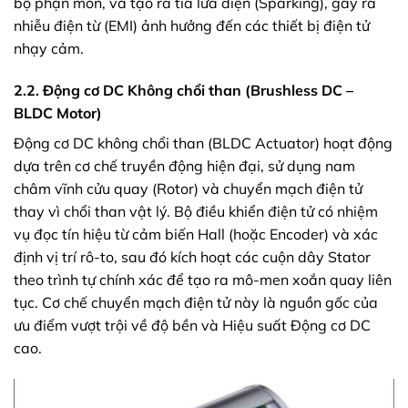
bộ phận mòn, và tạo ra tia lửa điện (Sparking), gây ra
nhiễu điện từ (EMI) ảnh hưởng đến các thiết bị điện tử
nhạy cảm.
2.2. Động cơ DC Không chổi than (Brushless DC –
BLDC Motor)
Động cơ DC không chổi than (BLDC Actuator) hoạt động
dựa trên cơ chế truyền động hiện đại, sử dụng nam
châm vĩnh cửu quay (Rotor) và chuyển mạch điện tử
thay vì chổi than vật lý. Bộ điều khiển điện tử có nhiệm
vụ đọc tín hiệu từ cảm biến Hall (hoặc Encoder) và xác
định vị trí rô-to, sau đó kích hoạt các cuộn dây Stator
theo trình tự chính xác để tạo ra mô-men xoắn quay liên
tục. Cơ chế chuyển mạch điện tử này là nguồn gốc của
ưu điểm vượt trội về độ bền và Hiệu suất Động cơ DC
cao.