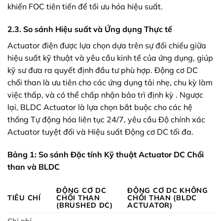
khiển FOC tiên tiến để tối ưu hóa hiệu suất.
2.3. So sánh Hiệu suất và Ứng dụng Thực tế
Actuator điện được lựa chọn dựa trên sự đối chiếu giữa
hiệu suất kỹ thuật và yêu cầu kinh tế của ứng dụng, giúp
kỹ sư đưa ra quyết định đầu tư phù hợp. Động cơ DC
chổi than là ưu tiên cho các ứng dụng tải nhẹ, chu kỳ làm
việc thấp, và có thể chấp nhận bảo trì định kỳ . Ngược
lại, BLDC Actuator là lựa chọn bắt buộc cho các hệ
thống Tự động hóa liên tục 24/7, yêu cầu Độ chính xác
Actuator tuyệt đối và Hiệu suất Động cơ DC tối đa.
Bảng 1: So sánh Đặc tính Kỹ thuật Actuator DC Chổi
than và BLDC
ĐỘNG CƠ DC
ĐỘNG CƠ DC KHÔNG
TIÊU CHÍ
CHỔI THAN
CHỔI THAN (BLDC
(BRUSHED DC)
ACTUATOR)
Chi phí