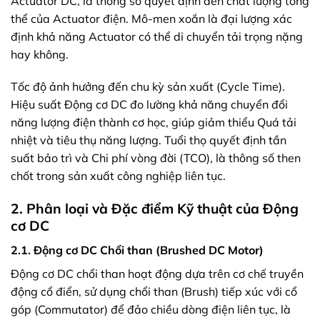
Actuator DC, là thông số quyết định đến chất lượng tổng
thể của Actuator điện. Mô-men xoắn là đại lượng xác
định khả năng Actuator có thể di chuyển tải trọng nặng
hay không.
Tốc độ ảnh hưởng đến chu kỳ sản xuất (Cycle Time).
Hiệu suất Động cơ DC đo lường khả năng chuyển đổi
năng lượng điện thành cơ học, giúp giảm thiểu Quá tải
nhiệt và tiêu thụ năng lượng. Tuổi thọ quyết định tần
suất bảo trì và Chi phí vòng đời (TCO), là thông số then
chốt trong sản xuất công nghiệp liên tục.
2. Phân loại và Đặc điểm Kỹ thuật của Động
cơ DC
2.1. Động cơ DC Chổi than (Brushed DC Motor)
Động cơ DC chổi than hoạt động dựa trên cơ chế truyền
động cổ điển, sử dụng chổi than (Brush) tiếp xúc với cổ
góp (Commutator) để đảo chiều dòng điện liên tục, là