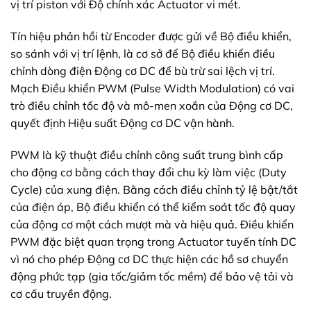
vị trí piston với Độ chính xác Actuator vi mét.
Tín hiệu phản hồi từ Encoder được gửi về Bộ điều khiển,
so sánh với vị trí lệnh, là cơ sở để Bộ điều khiển điều
chỉnh dòng điện Động cơ DC để bù trừ sai lệch vị trí.
Mạch Điều khiển PWM (Pulse Width Modulation) có vai
trò điều chỉnh tốc độ và mô-men xoắn của Động cơ DC,
quyết định Hiệu suất Động cơ DC vận hành.
PWM là kỹ thuật điều chỉnh công suất trung bình cấp
cho động cơ bằng cách thay đổi chu kỳ làm việc (Duty
Cycle) của xung điện. Bằng cách điều chỉnh tỷ lệ bật/tắt
của điện áp, Bộ điều khiển có thể kiểm soát tốc độ quay
của động cơ một cách mượt mà và hiệu quả. Điều khiển
PWM đặc biệt quan trọng trong Actuator tuyến tính DC
vì nó cho phép Động cơ DC thực hiện các hồ sơ chuyển
động phức tạp (gia tốc/giảm tốc mềm) để bảo vệ tải và
cơ cấu truyền động.