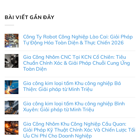
BÀI VIẾT GẦN ĐÂY
Công Ty Robot Công Nghiệp Lào Cai: Giải Pháp
Tự Động Hóa Toàn Diện & Thực Chiến 2026
Không
có
Gia Công Nhôm CNC Tại KCN Cổ Chiên: Tiêu
bình
luận
Chuẩn Chính Xác & Giải Pháp Chuỗi Cung Ứng
ở
Toàn Diện
Công
Ty
Không
Robot
có
Công
Gia công kim loại tấm Khu công nghiệp Bá
bình
Nghiệp
luận
Thiện: Giải pháp từ Minh Triệu
Lào
ở
Cai:
Gia
Không
Giải
Công
có
Pháp
Gia công kim loại tấm Khu công nghiệp Bình
Nhôm
bình
Tự
CNC
luận
Xuyên: Giải pháp từ Minh Triệu
Động
Tại
ở
Hóa
KCN
Gia
Không
Toàn
Cổ
công
có
Diện
Gia Công Nhôm Khu Công Nghiệp Cầu Quan:
Chiên:
kim
bình
&
Tiêu
loại
luận
Giải Pháp Kỹ Thuật Chính Xác Và Chiến Lược Tối
Thực
Chuẩn
tấm
ở
Chiến
Ưu Chi Phí Cho Doanh Nghiệp
Chính
Khu
Gia
2026
Xác
công
công