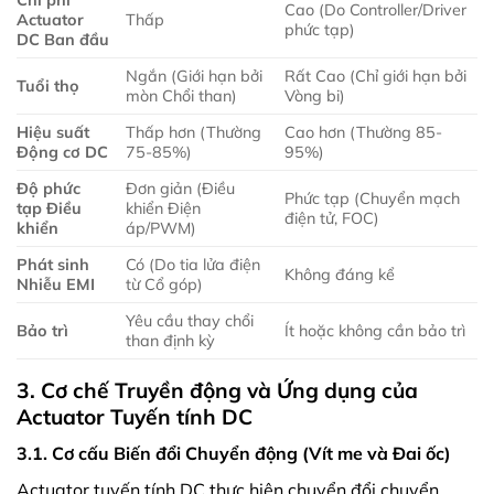
Cao (Do Controller/Driver
Actuator
Thấp
phức tạp)
DC Ban đầu
Ngắn (Giới hạn bởi
Rất Cao (Chỉ giới hạn bởi
Tuổi thọ
mòn Chổi than)
Vòng bi)
Hiệu suất
Thấp hơn (Thường
Cao hơn (Thường 85-
Động cơ DC
75-85%)
95%)
Độ phức
Đơn giản (Điều
Phức tạp (Chuyển mạch
tạp Điều
khiển Điện
điện tử, FOC)
khiển
áp/PWM)
Phát sinh
Có (Do tia lửa điện
Không đáng kể
Nhiễu EMI
từ Cổ góp)
Yêu cầu thay chổi
Bảo trì
Ít hoặc không cần bảo trì
than định kỳ
3. Cơ chế Truyền động và Ứng dụng của
Actuator Tuyến tính DC
3.1. Cơ cấu Biến đổi Chuyển động (Vít me và Đai ốc)
Actuator tuyến tính DC thực hiện chuyển đổi chuyển