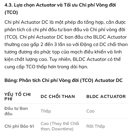
4.3. Lựa chọn Actuator và Tối ưu Chi phí Vòng đời
(TCO)
Chi phí Actuator DC là một phép đo tổng hợp, cần được
phân tích cả chi phí đầu tư ban đầu và Chi phí vòng đời
(TCO). Chi phí Actuator DC ban đầu cho BLDC Actuator
thường cao gấp 2 đến 3 lần so với Động cơ DC chổi than
tương đương do phức tạp của mạch điều khiển và linh
kiện chất lượng cao. Tuy nhiên, BLDC Actuator có thể
cung cấp TCO thấp hơn trong dài hạn.
Bảng: Phân tích Chi phí Vòng đời (TCO) Actuator DC
YẾU TỐ CHI
DC CHỔI THAN
BLDC ACTUATOR
PHÍ
Đầu tư Ban
Thấp
Cao
đầu
Cao (Thay thế Chổi
Chi phí Bảo trì
Rất Thấp
than, Downtime)