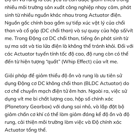
nhiều môi trường sản xuất công nghiệp nhạy cảm, phát
sinh từ nhiều nguồn khác nhau trong Actuator điện.
Nguồn gốc chính bao gồm sự tiếp xúc vật lý của chổi
than và cổ góp (DC chổi than) và sự quay của hộp số/vít
me. Trong Động cơ DC chổi than, tiếng ồn phát sinh từ
sự ma sát và tia lửa điện là không thể tránh khỏi. Đối với
các Actuator tuyến tính tốc độ cao, độ rung còn có thể
đến từ hiện tượng “quất” (Whip Effect) của vít me.
Giải pháp để giảm thiểu độ ồn và rung là ưu tiên sử
dụng Động cơ DC không chổi than (BLDC Actuator) do
cơ chế chuyển mạch điện tử êm hơn. Ngoài ra, việc sử
dụng vít me bi chất lượng cao, hộp số chính xác
(Planetary Gearbox) với dung sai nhỏ, và lắp đặt bộ
giảm chấn cơ khí có thể làm giảm đáng kể độ ồn và độ
rung, cải thiện môi trường làm việc và Độ chính xác
Actuator tổng thể.