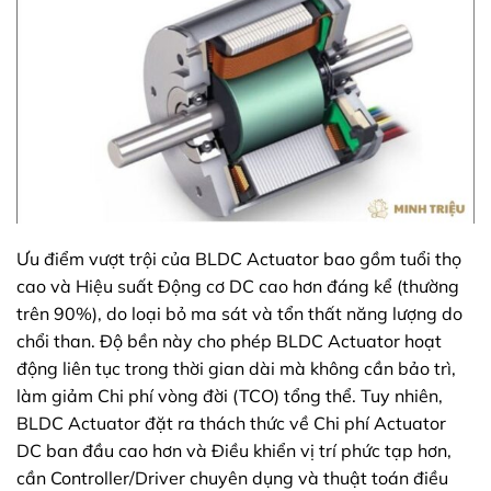
Ưu điểm vượt trội của BLDC Actuator bao gồm tuổi thọ
cao và Hiệu suất Động cơ DC cao hơn đáng kể (thường
trên 90%), do loại bỏ ma sát và tổn thất năng lượng do
chổi than. Độ bền này cho phép BLDC Actuator hoạt
động liên tục trong thời gian dài mà không cần bảo trì,
làm giảm Chi phí vòng đời (TCO) tổng thể. Tuy nhiên,
BLDC Actuator đặt ra thách thức về Chi phí Actuator
DC ban đầu cao hơn và Điều khiển vị trí phức tạp hơn,
cần Controller/Driver chuyên dụng và thuật toán điều