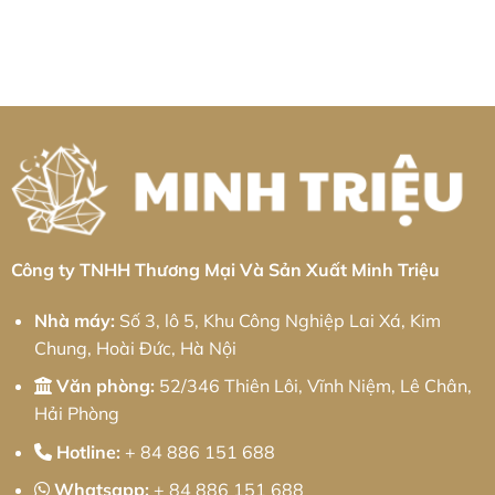
Không
&
nghiệp
kim
có
Giải
Bá
loại
bình
Pháp
Thiện:
tấm
luận
Chuỗi
Giải
Khu
ở
Cung
pháp
công
Gia
Ứng
từ
nghiệp
Công
Toàn
Minh
Bình
Nhôm
Diện
Triệu
Xuyên:
Khu
Giải
Công
pháp
Nghiệp
từ
Cầu
Minh
Quan:
Triệu
Giải
Pháp
Kỹ
Thuật
Chính
Xác
Công ty TNHH Thương Mại Và Sản Xuất Minh Triệu
Và
Chiến
Lược
Nhà máy:
Số 3, lô 5, Khu Công Nghiệp Lai Xá, Kim
Tối
Ưu
Chung, Hoài Đức, Hà Nội
Chi
Phí
Cho
Văn phòng:
52/346 Thiên Lôi, Vĩnh Niệm, Lê Chân,
Doanh
Nghiệp
Hải Phòng
Hotline:
+ 84 886 151 688
Whatsapp:
+ 84 886 151 688