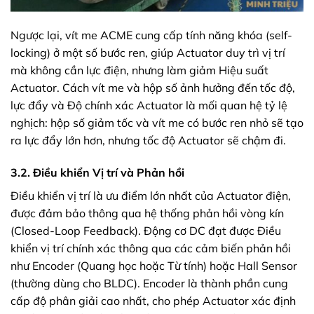
Ngược lại, vít me ACME cung cấp tính năng khóa (self-
locking) ở một số bước ren, giúp Actuator duy trì vị trí
mà không cần lực điện, nhưng làm giảm Hiệu suất
Actuator. Cách vít me và hộp số ảnh hưởng đến tốc độ,
lực đẩy và Độ chính xác Actuator là mối quan hệ tỷ lệ
nghịch: hộp số giảm tốc và vít me có bước ren nhỏ sẽ tạo
ra lực đẩy lớn hơn, nhưng tốc độ Actuator sẽ chậm đi.
3.2. Điều khiển Vị trí và Phản hồi
Điều khiển vị trí là ưu điểm lớn nhất của Actuator điện,
được đảm bảo thông qua hệ thống phản hồi vòng kín
(Closed-Loop Feedback). Động cơ DC đạt được Điều
khiển vị trí chính xác thông qua các cảm biến phản hồi
như Encoder (Quang học hoặc Từ tính) hoặc Hall Sensor
(thường dùng cho BLDC). Encoder là thành phần cung
cấp độ phân giải cao nhất, cho phép Actuator xác định