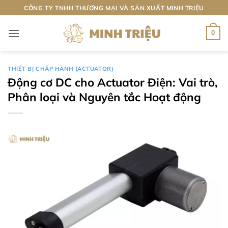
Bỏ
CÔNG TY TNHH THƯƠNG MẠI VÀ SẢN XUẤT MINH TRIỆU
qua
nội
0
dung
THIẾT BỊ CHẤP HÀNH (ACTUATOR)
Động cơ DC cho Actuator Điện: Vai trò,
Phân loại và Nguyên tắc Hoạt động