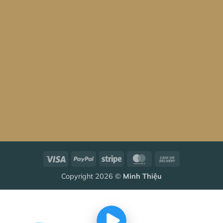
Visa
PayPal
Stripe
MasterCard
Cash
On
Copyright 2026 ©
Minh Thiệu
Delivery