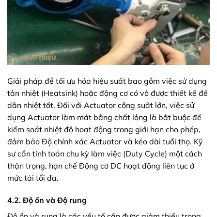
Giải pháp để tối ưu hóa hiệu suất bao gồm việc sử dụng
tản nhiệt (Heatsink) hoặc động cơ có vỏ được thiết kế để
dẫn nhiệt tốt. Đối với Actuator công suất lớn, việc sử
dụng Actuator làm mát bằng chất lỏng là bắt buộc để
kiểm soát nhiệt độ hoạt động trong giới hạn cho phép,
đảm bảo Độ chính xác Actuator và kéo dài tuổi thọ. Kỹ
sư cần tính toán chu kỳ làm việc (Duty Cycle) một cách
thận trọng, hạn chế Động cơ DC hoạt động liên tục ở
mức tải tối đa.
4.2. Độ ồn và Độ rung
Độ ồn và rung là các yếu tố cần được giảm thiểu trong