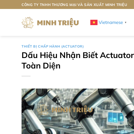
Bỏ
CÔNG TY TNHH THƯƠNG MẠI VÀ SẢN XUẤT MINH TRIỆU
qua
nội
Vietnamese
▼
dung
THIẾT BỊ CHẤP HÀNH (ACTUATOR)
Dấu Hiệu Nhận Biết Actuat
Toàn Diện