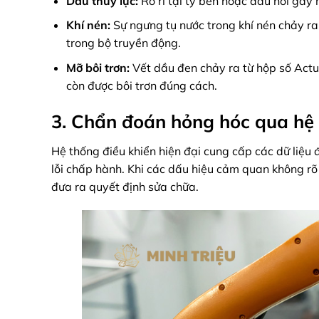
Dầu thủy lực:
Rò rỉ tại ty ben hoặc đầu nối gây 
Khí nén:
Sự ngưng tụ nước trong khí nén chảy ra 
trong bộ truyền động.
Mỡ bôi trơn:
Vết dầu đen chảy ra từ hộp số Actu
còn được bôi trơn đúng cách.
3. Chẩn đoán hỏng hóc qua hệ 
Hệ thống điều khiển hiện đại cung cấp các dữ liệu 
lỗi chấp hành. Khi các dấu hiệu cảm quan không rõ 
đưa ra quyết định sửa chữa.