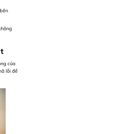
 bên
 không
t
rọng của
ã lỗi để