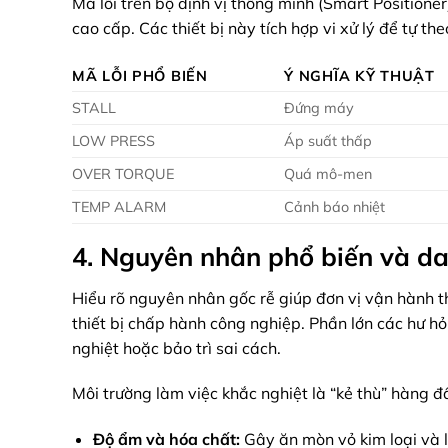
Mã lỗi trên bộ định vị thông minh (Smart Positione
cao cấp. Các thiết bị này tích hợp vi xử lý để tự th
MÃ LỖI PHỔ BIẾN
Ý NGHĨA KỸ THUẬT
STALL
Đứng máy
LOW PRESS
Áp suất thấp
OVER TORQUE
Quá mô-men
TEMP ALARM
Cảnh báo nhiệt
4. Nguyên nhân phổ biến và da
Hiểu rõ nguyên nhân gốc rễ giúp đơn vị vận hành t
thiết bị chấp hành công nghiệp. Phần lớn các hư h
nghiệt hoặc bảo trì sai cách.
Môi trường làm việc khắc nghiệt là “kẻ thù” hàng đ
Độ ẩm và hóa chất:
Gây ăn mòn vỏ kim loại và 