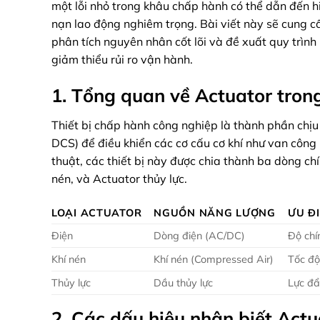
một lỗi nhỏ trong khâu chấp hành có thể dẫn đến h
nạn lao động nghiêm trọng. Bài viết này sẽ cung c
phân tích nguyên nhân cốt lõi và đề xuất quy trình 
giảm thiểu rủi ro vận hành.
1. Tổng quan về Actuator tron
Thiết bị chấp hành công nghiệp là thành phần chịu 
DCS) để điều khiển các cơ cấu cơ khí như van công
thuật, các thiết bị này được chia thành ba dòng ch
nén, và Actuator thủy lực.
LOẠI ACTUATOR
NGUỒN NĂNG LƯỢNG
ƯU Đ
Điện
Dòng điện (AC/DC)
Độ chí
Khí nén
Khí nén (Compressed Air)
Tốc độ
Thủy lực
Dầu thủy lực
Lực đẩ
2. Các dấu hiệu nhận biết Act