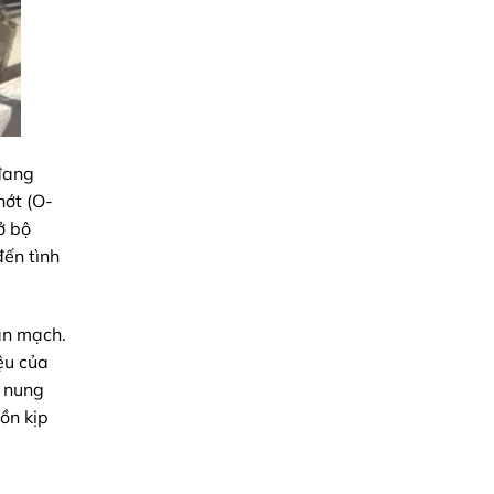
 đang
hớt (O-
ở bộ
đến tình
gắn mạch.
ệu của
ị nung
ồn kịp