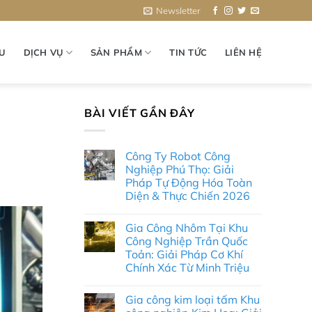
Newsletter
ỆU
DỊCH VỤ
SẢN PHẨM
TIN TỨC
LIÊN HỆ
BÀI VIẾT GẦN ĐÂY
Công Ty Robot Công
Nghiệp Phú Thọ: Giải
Pháp Tự Động Hóa Toàn
Diện & Thực Chiến 2026
Không
có
Gia Công Nhôm Tại Khu
bình
luận
Công Nghiệp Trần Quốc
ở
Toản: Giải Pháp Cơ Khí
Công
Ty
Chính Xác Từ Minh Triệu
Robot
Công
Không
Nghiệp
có
Gia công kim loại tấm Khu
Phú
bình
Thọ:
luận