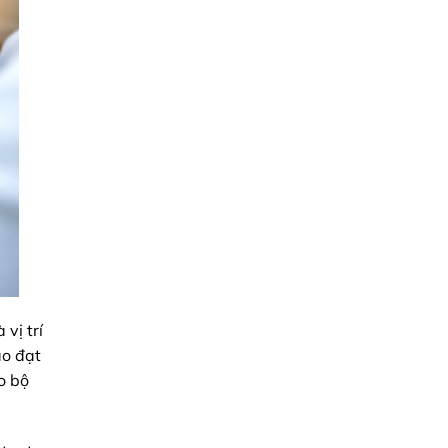
vị trí
áo đạt
o bộ