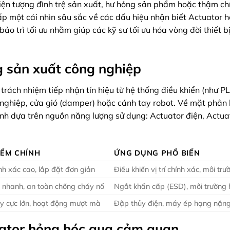
iện tượng đình trệ sản xuất, hư hỏng sản phẩm hoặc thậm chí 
ấp một cái nhìn sâu sắc về các dấu hiệu nhận biết Actuator h
bảo trì tối ưu nhằm giúp các kỹ sư tối ưu hóa vòng đời thiết b
g sản xuất công nghiệp
trách nhiệm tiếp nhận tín hiệu từ hệ thống điều khiển (như P
 nghiệp, cửa gió (damper) hoặc cánh tay robot. Về mặt phân 
ính dựa trên nguồn năng lượng sử dụng: Actuator điện, Actua
IỂM CHÍNH
ỨNG DỤNG PHỔ BIẾN
nh xác cao, lắp đặt đơn giản
Điều khiển vị trí chính xác, môi tr
 nhanh, an toàn chống cháy nổ
Ngắt khẩn cấp (ESD), môi trường 
y cực lớn, hoạt động mượt mà
Đập thủy điện, máy ép hạng nặn
uator hỏng hóc qua cảm quan