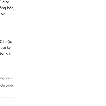
là tai
Chính
Xác
ỏng hóc,
Toàn
Diện
ị và
LC hoặc
loại kỹ
tor khí
ường sạch
hóa chất
g