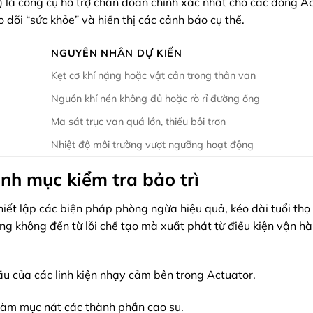
r) là công cụ hỗ trợ chẩn đoán chính xác nhất cho các dòng A
eo dõi “sức khỏe” và hiển thị các cảnh báo cụ thể.
NGUYÊN NHÂN DỰ KIẾN
Kẹt cơ khí nặng hoặc vật cản trong thân van
Nguồn khí nén không đủ hoặc rò rỉ đường ống
Ma sát trục van quá lớn, thiếu bôi trơn
Nhiệt độ môi trường vượt ngưỡng hoạt động
nh mục kiểm tra bảo trì
hiết lập các biện pháp phòng ngừa hiệu quả, kéo dài tuổi thọ
ỏng không đến từ lỗi chế tạo mà xuất phát từ điều kiện vận h
ầu của các linh kiện nhạy cảm bên trong Actuator.
làm mục nát các thành phần cao su.