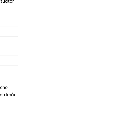
ctuator
 cho
ành khắc