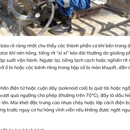
ỉ báo rõ ràng nhất cho thấy các thành phần cơ khí bên trong
ator khí nén hỏng, tiếng rít “xì xì” kéo dài thường do gioăng p
 áp suất vận hành. Ngược lại, tiếng lạch cạch hoặc nghiến rít 
vỡ ổ bi hoặc các bánh răng trong hộp số bị mòn khuyết, dẫn 
phần điện tử hoặc cuộn dây (solenoid coil) bị quá tải hoặc n
ượt quá ngưỡng cho phép (thường trên 70°C), đây là dấu hi
 lớn. Mùi khét đặc trưng của nhựa cháy hoặc lớp cách điện b
g trước nguy cơ hư hỏng vĩnh viễn nếu không được ngắt ngu