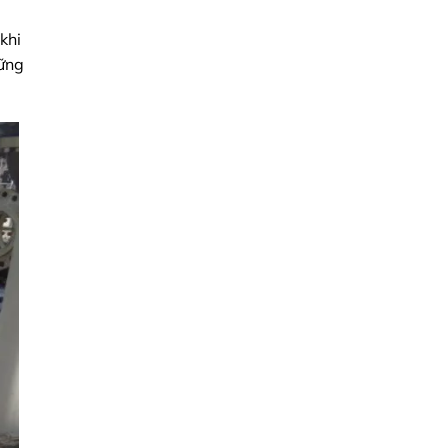
khi
hững