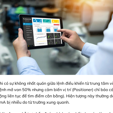
hi có sự không nhất quán giữa lệnh điều khiển từ trung tâm và 
 lệnh mở van 50% nhưng cảm biến vị trí (Positioner) chỉ báo c
động liên tục để tìm điểm cân bằng). Hiện tượng này thường d
0mA bị nhiễu do từ trường xung quanh.