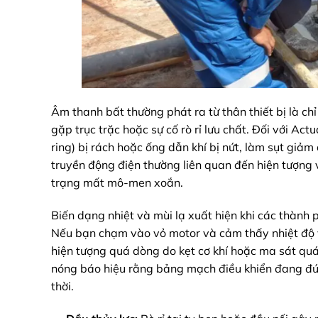
Âm thanh bất thường phát ra từ thân thiết bị là ch
gặp trục trặc hoặc sự cố rò rỉ lưu chất. Đối với Actu
ring) bị rách hoặc ống dẫn khí bị nứt, làm sụt giảm
truyền động điện thường liên quan đến hiện tượng 
trạng mất mô-men xoắn.
Biến dạng nhiệt và mùi lạ xuất hiện khi các thành 
Nếu bạn chạm vào vỏ motor và cảm thấy nhiệt độ v
hiện tượng quá dòng do kẹt cơ khí hoặc ma sát quá
nóng báo hiệu rằng bảng mạch điều khiển đang đứn
thời.