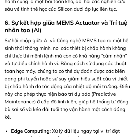
hành cũng là một bài toán khó, đòi hỏi các nghiên cứu
sâu về tinh thể học của Silicon dưới áp lực liên tục.
6. Sự kết hợp giữa MEMS Actuator và Trí tuệ
nhân tạo (AI)
Sự hội nhập giữa AI và Công nghệ MEMS tạo ra một hệ
sinh thái thông minh, nơi các thiết bị chấp hành không
chỉ thực thi mệnh lệnh mà còn có khả năng “cảm nhận”
và tự điều chỉnh hành vi. Bằng cách sử dụng các thuật
toán học máy, chúng ta có thể dự đoán được các biến
dạng phi tuyến hoặc sự suy giảm hiệu suất của vi thiết
bị chấp hành do tác động của nhiệt độ môi trường. Điều
này cho phép thực hiện bảo trì dự báo (Predictive
Maintenance) ở cấp độ linh kiện, giúp hệ thống tự động
bù sai số và kéo dài tuổi thọ vận hành một cách đáng
kể.
Edge Computing:
Xử lý dữ liệu ngay tại vị trí đặt