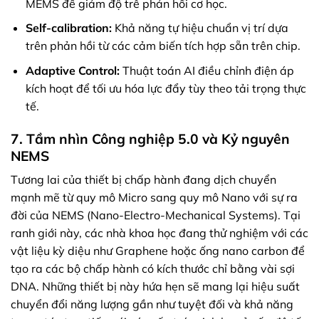
MEMS để giảm độ trễ phản hồi cơ học.
Self-calibration:
Khả năng tự hiệu chuẩn vị trí dựa
trên phản hồi từ các cảm biến tích hợp sẵn trên chip.
Adaptive Control:
Thuật toán AI điều chỉnh điện áp
kích hoạt để tối ưu hóa lực đẩy tùy theo tải trọng thực
tế.
7. Tầm nhìn Công nghiệp 5.0 và Kỷ nguyên
NEMS
Tương lai của thiết bị chấp hành đang dịch chuyển
mạnh mẽ từ quy mô Micro sang quy mô Nano với sự ra
đời của NEMS (Nano-Electro-Mechanical Systems). Tại
ranh giới này, các nhà khoa học đang thử nghiệm với các
vật liệu kỳ diệu như Graphene hoặc ống nano carbon để
tạo ra các bộ chấp hành có kích thước chỉ bằng vài sợi
DNA. Những thiết bị này hứa hẹn sẽ mang lại hiệu suất
chuyển đổi năng lượng gần như tuyệt đối và khả năng