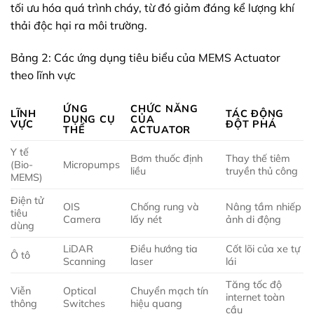
tối ưu hóa quá trình cháy, từ đó giảm đáng kể lượng khí
thải độc hại ra môi trường.
Bảng 2: Các ứng dụng tiêu biểu của MEMS Actuator
theo lĩnh vực
ỨNG
CHỨC NĂNG
LĨNH
TÁC ĐỘNG
DỤNG CỤ
CỦA
VỰC
ĐỘT PHÁ
THỂ
ACTUATOR
Y tế
Bơm thuốc định
Thay thế tiêm
(Bio-
Micropumps
liều
truyền thủ công
MEMS)
Điện tử
OIS
Chống rung và
Nâng tầm nhiếp
tiêu
Camera
lấy nét
ảnh di động
dùng
LiDAR
Điều hướng tia
Cốt lõi của xe tự
Ô tô
Scanning
laser
lái
Tăng tốc độ
Viễn
Optical
Chuyển mạch tín
internet toàn
thông
Switches
hiệu quang
cầu