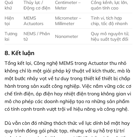
Quá
Thủy lực /
Centimeter –
Cồng kềnh, lực lớn,
khứ
Động cơ điện
Meter
quán tính cao
Hiện
MEMS
Micrometer –
Tinh vi, tích hợp
tại
Actuators
Millimeter
chip, tốc độ nhanh
Tương
NEMS / Phân
Quy mô nguyên tử,
Nanometer
lai
tử
hiệu suất tuyệt đối
8. Kết luận
Tổng kết lại, Công nghệ MEMS trong Actuator thu nhỏ
không chỉ là một giải pháp kỹ thuật về kích thước, mà là
một bước nhảy vọt về tư duy trong thiết kế thiết bị chấp
hành trong sản xuất công nghiệp. Việc nắm vững các cơ
chế tĩnh điện, áp điện hay nhiệt điện trong không gian vi
mô cho phép các doanh nghiệp tạo ra những sản phẩm
có tính cạnh tranh vượt trội về hiệu năng và công nghệ.
Dù vẫn còn đó những thách thức về lực dính bề mặt hay
quy trình đóng gói phức tạp, nhưng với sự hỗ trợ từ trí