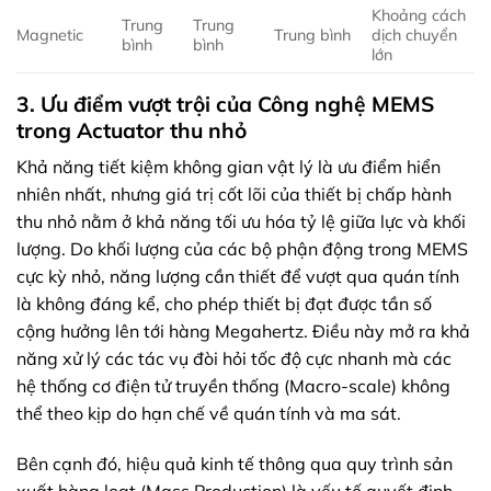
Khoảng cách
Trung
Trung
Magnetic
Trung bình
dịch chuyển
bình
bình
lớn
3. Ưu điểm vượt trội của Công nghệ MEMS
trong Actuator thu nhỏ
Khả năng tiết kiệm không gian vật lý là ưu điểm hiển
nhiên nhất, nhưng giá trị cốt lõi của thiết bị chấp hành
thu nhỏ nằm ở khả năng tối ưu hóa tỷ lệ giữa lực và khối
lượng. Do khối lượng của các bộ phận động trong MEMS
cực kỳ nhỏ, năng lượng cần thiết để vượt qua quán tính
là không đáng kể, cho phép thiết bị đạt được tần số
cộng hưởng lên tới hàng Megahertz. Điều này mở ra khả
năng xử lý các tác vụ đòi hỏi tốc độ cực nhanh mà các
hệ thống cơ điện tử truyền thống (Macro-scale) không
thể theo kịp do hạn chế về quán tính và ma sát.
Bên cạnh đó, hiệu quả kinh tế thông qua quy trình sản