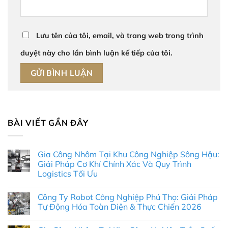
Lưu tên của tôi, email, và trang web trong trình
duyệt này cho lần bình luận kế tiếp của tôi.
BÀI VIẾT GẦN ĐÂY
Gia Công Nhôm Tại Khu Công Nghiệp Sông Hậu:
Giải Pháp Cơ Khí Chính Xác Và Quy Trình
Logistics Tối Ưu
Không
có
Công Ty Robot Công Nghiệp Phú Thọ: Giải Pháp
bình
luận
Tự Động Hóa Toàn Diện & Thực Chiến 2026
ở
Gia
Không
Công
có