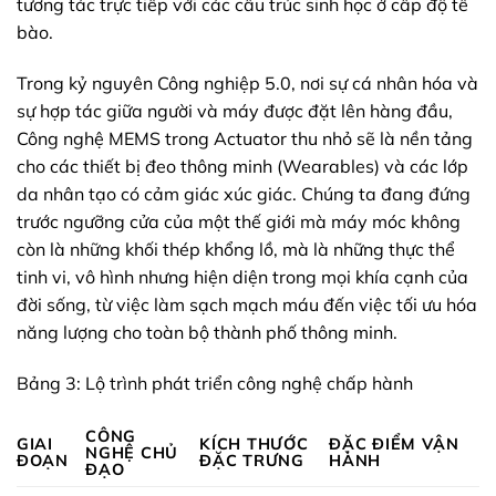
tương tác trực tiếp với các cấu trúc sinh học ở cấp độ tế
bào.
Trong kỷ nguyên Công nghiệp 5.0, nơi sự cá nhân hóa và
sự hợp tác giữa người và máy được đặt lên hàng đầu,
Công nghệ MEMS trong Actuator thu nhỏ sẽ là nền tảng
cho các thiết bị đeo thông minh (Wearables) và các lớp
da nhân tạo có cảm giác xúc giác. Chúng ta đang đứng
trước ngưỡng cửa của một thế giới mà máy móc không
còn là những khối thép khổng lồ, mà là những thực thể
tinh vi, vô hình nhưng hiện diện trong mọi khía cạnh của
đời sống, từ việc làm sạch mạch máu đến việc tối ưu hóa
năng lượng cho toàn bộ thành phố thông minh.
Bảng 3: Lộ trình phát triển công nghệ chấp hành
CÔNG
GIAI
KÍCH THƯỚC
ĐẶC ĐIỂM VẬN
NGHỆ CHỦ
ĐOẠN
ĐẶC TRƯNG
HÀNH
ĐẠO