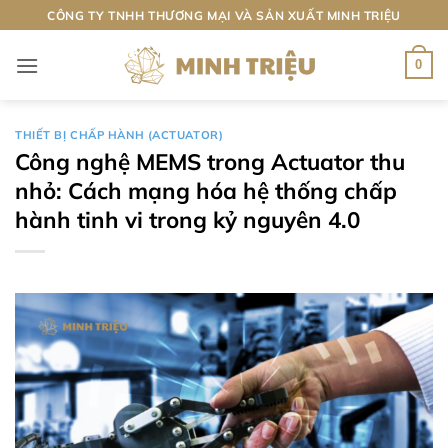
Bỏ
CÔNG TY TNHH THƯƠNG MẠI VÀ SẢN XUẤT MINH TRIỆU
qua
nội
0
dung
THIẾT BỊ CHẤP HÀNH (ACTUATOR)
Công nghệ MEMS trong Actuator thu
nhỏ: Cách mạng hóa hệ thống chấp
hành tinh vi trong kỷ nguyên 4.0