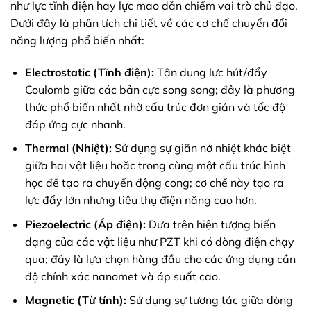
như lực tĩnh điện hay lực mao dẫn chiếm vai trò chủ đạo.
Dưới đây là phân tích chi tiết về các cơ chế chuyển đổi
năng lượng phổ biến nhất:
Electrostatic (Tĩnh điện):
Tận dụng lực hút/đẩy
Coulomb giữa các bản cực song song; đây là phương
thức phổ biến nhất nhờ cấu trúc đơn giản và tốc độ
đáp ứng cực nhanh.
Thermal (Nhiệt):
Sử dụng sự giãn nở nhiệt khác biệt
giữa hai vật liệu hoặc trong cùng một cấu trúc hình
học để tạo ra chuyển động cong; cơ chế này tạo ra
lực đẩy lớn nhưng tiêu thụ điện năng cao hơn.
Piezoelectric (Áp điện):
Dựa trên hiện tượng biến
dạng của các vật liệu như PZT khi có dòng điện chạy
qua; đây là lựa chọn hàng đầu cho các ứng dụng cần
độ chính xác nanomet và áp suất cao.
Magnetic (Từ tính):
Sử dụng sự tương tác giữa dòng