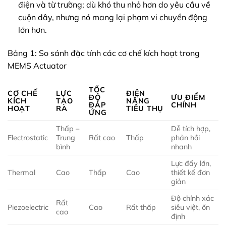
điện và từ trường; dù khó thu nhỏ hơn do yêu cầu về
cuộn dây, nhưng nó mang lại phạm vi chuyển động
lớn hơn.
Bảng 1: So sánh đặc tính các cơ chế kích hoạt trong
MEMS Actuator
TỐC
CƠ CHẾ
LỰC
ĐIỆN
ĐỘ
ƯU ĐIỂM
KÍCH
TẠO
NĂNG
ĐÁP
CHÍNH
HOẠT
RA
TIÊU THỤ
ỨNG
Thấp –
Dễ tích hợp,
Electrostatic
Trung
Rất cao
Thấp
phản hồi
bình
nhanh
Lực đẩy lớn,
Thermal
Cao
Thấp
Cao
thiết kế đơn
giản
Độ chính xác
Rất
Piezoelectric
Cao
Rất thấp
siêu việt, ổn
cao
định