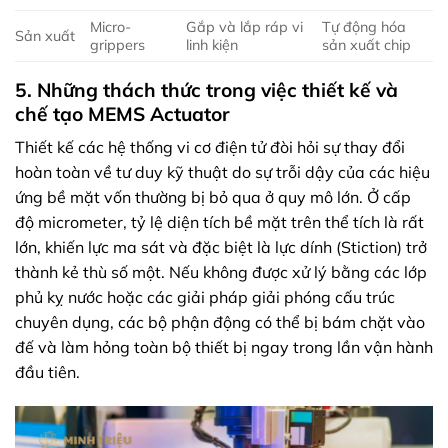
Micro-
Gắp và lắp ráp vi
Tự động hóa
Sản xuất
grippers
linh kiện
sản xuất chip
5. Những thách thức trong việc thiết kế và
chế tạo MEMS Actuator
Thiết kế các hệ thống vi cơ điện tử đòi hỏi sự thay đổi
hoàn toàn về tư duy kỹ thuật do sự trỗi dậy của các hiệu
ứng bề mặt vốn thường bị bỏ qua ở quy mô lớn. Ở cấp
độ micrometer, tỷ lệ diện tích bề mặt trên thể tích là rất
lớn, khiến lực ma sát và đặc biệt là lực dính (Stiction) trở
thành kẻ thù số một. Nếu không được xử lý bằng các lớp
phủ kỵ nước hoặc các giải pháp giải phóng cấu trúc
chuyên dụng, các bộ phận động có thể bị bám chặt vào
đế và làm hỏng toàn bộ thiết bị ngay trong lần vận hành
đầu tiên.