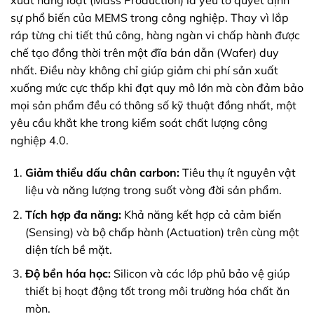
xuất hàng loạt (Mass Production) là yếu tố quyết định
sự phổ biến của MEMS trong công nghiệp. Thay vì lắp
ráp từng chi tiết thủ công, hàng ngàn vi chấp hành được
chế tạo đồng thời trên một đĩa bán dẫn (Wafer) duy
nhất. Điều này không chỉ giúp giảm chi phí sản xuất
xuống mức cực thấp khi đạt quy mô lớn mà còn đảm bảo
mọi sản phẩm đều có thông số kỹ thuật đồng nhất, một
yêu cầu khắt khe trong kiểm soát chất lượng công
nghiệp 4.0.
Giảm thiểu dấu chân carbon:
Tiêu thụ ít nguyên vật
liệu và năng lượng trong suốt vòng đời sản phẩm.
Tích hợp đa năng:
Khả năng kết hợp cả cảm biến
(Sensing) và bộ chấp hành (Actuation) trên cùng một
diện tích bề mặt.
Độ bền hóa học:
Silicon và các lớp phủ bảo vệ giúp
thiết bị hoạt động tốt trong môi trường hóa chất ăn
mòn.