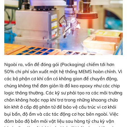
Ngoài ra, vấn đề đóng gói (Packaging) chiếm tới hơn
50% chi phí sản xuất một hệ thống MEMS hoàn chỉnh. Vì
các bộ phận cơ khí cần có không gian để chuyển động,
chúng không thể đơn giản là đổ keo epoxy như các chip
logic thông thường. Các kỹ sư phải tạo ra các môi trường
chân không hoặc nạp khí trơ trong những khoang chứa
kín khít ở cấp độ phân tử để bảo vệ cấu trúc vi cơ khỏi
bụi bẩn, độ ẩm và các tác động cơ học bên ngoài. Việc
đảm bảo độ bền mỏi vật liệu sau hàng tỷ chu kỳ vận