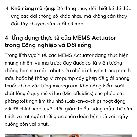
Khả năng mở rộng:
Dễ dàng thay đổi thiết kế để đáp
ứng các dải thông số khác nhau mà không cần thay
đổi dây chuyền sản xuất cơ bản.
4. Ứng dụng thực tế của MEMS Actuator
trong Công nghiệp và Đời sống
Trong lĩnh vực Y tế, các MEMS Actuator đang thực hiện
những nhiệm vụ mà trước đây được coi là viễn tưởng,
chẳng hạn như các robot siêu nhỏ di chuyển trong mạch
máu hoặc hệ thống Micropump cấy ghép để giải phóng
thuốc chính xác từng microgram. Khả năng kiểm soát
chất lỏng ở quy mô vi lưu (Microfluidics) cho phép các
phòng xét nghiệm thu nhỏ (Lab-on-a-chip) hoạt động
với độ chính xác tuyệt đối, giảm thiểu lượng mẫu thử cần
thiết và rút ngắn thời gian chẩn đoán bệnh từ vài ngày
xuống còn vài phút.