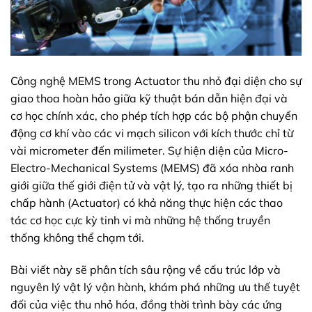
Công nghệ MEMS trong Actuator thu nhỏ đại diện cho sự
giao thoa hoàn hảo giữa kỹ thuật bán dẫn hiện đại và
cơ học chính xác, cho phép tích hợp các bộ phận chuyển
động cơ khí vào các vi mạch silicon với kích thước chỉ từ
vài micrometer đến milimeter. Sự hiện diện của Micro-
Electro-Mechanical Systems (MEMS) đã xóa nhòa ranh
giới giữa thế giới điện tử và vật lý, tạo ra những thiết bị
chấp hành (Actuator) có khả năng thực hiện các thao
tác cơ học cực kỳ tinh vi mà những hệ thống truyền
thống không thể chạm tới.
Bài viết này sẽ phân tích sâu rộng về cấu trúc lớp và
nguyên lý vật lý vận hành, khám phá những ưu thế tuyệt
đối của việc thu nhỏ hóa, đồng thời trình bày các ứng