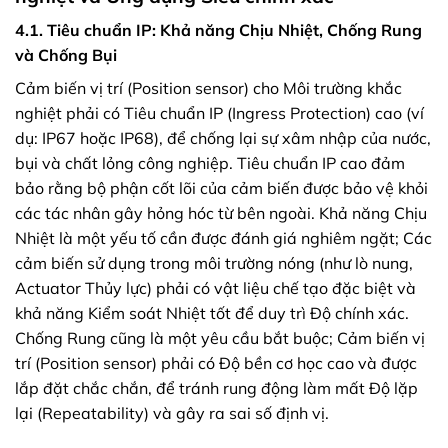
4.1. Tiêu chuẩn IP: Khả năng Chịu Nhiệt, Chống Rung
và Chống Bụi
Cảm biến vị trí (Position sensor) cho Môi trường khắc
nghiệt phải có Tiêu chuẩn IP (Ingress Protection) cao (ví
dụ: IP67 hoặc IP68), để chống lại sự xâm nhập của nước,
bụi và chất lỏng công nghiệp. Tiêu chuẩn IP cao đảm
bảo rằng bộ phận cốt lõi của cảm biến được bảo vệ khỏi
các tác nhân gây hỏng hóc từ bên ngoài. Khả năng Chịu
Nhiệt là một yếu tố cần được đánh giá nghiêm ngặt; Các
cảm biến sử dụng trong môi trường nóng (như lò nung,
Actuator Thủy lực) phải có vật liệu chế tạo đặc biệt và
khả năng Kiểm soát Nhiệt tốt để duy trì Độ chính xác.
Chống Rung cũng là một yêu cầu bắt buộc; Cảm biến vị
trí (Position sensor) phải có Độ bền cơ học cao và được
lắp đặt chắc chắn, để tránh rung động làm mất Độ lặp
lại (Repeatability) và gây ra sai số định vị.