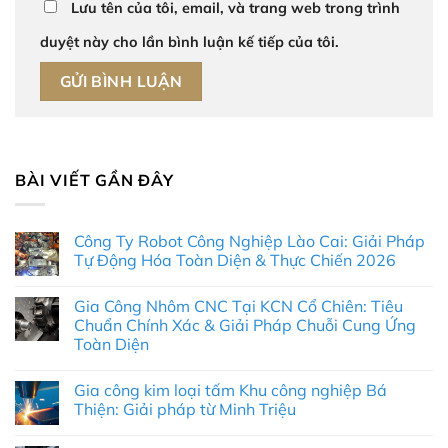
Lưu tên của tôi, email, và trang web trong trình
duyệt này cho lần bình luận kế tiếp của tôi.
BÀI VIẾT GẦN ĐÂY
Công Ty Robot Công Nghiệp Lào Cai: Giải Pháp
Tự Động Hóa Toàn Diện & Thực Chiến 2026
Không
có
Gia Công Nhôm CNC Tại KCN Cổ Chiên: Tiêu
bình
luận
Chuẩn Chính Xác & Giải Pháp Chuỗi Cung Ứng
ở
Toàn Diện
Công
Ty
Không
Robot
có
Công
Gia công kim loại tấm Khu công nghiệp Bá
bình
Nghiệp
luận
Thiện: Giải pháp từ Minh Triệu
Lào
ở
Cai:
Gia
Không
Giải
Công
có