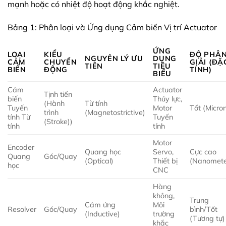
mạnh hoặc có nhiệt độ hoạt động khắc nghiệt.
Bảng 1: Phân loại và Ứng dụng Cảm biến Vị trí Actuator
ỨNG
LOẠI
KIỂU
ĐỘ PHÂ
NGUYÊN LÝ ƯU
DỤNG
CẢM
CHUYỂN
GIẢI (ĐẶ
TIÊN
TIÊU
BIẾN
ĐỘNG
TÍNH)
BIỂU
Cảm
Actuator
Tịnh tiến
biến
Thủy lực,
(Hành
Từ tính
Tuyến
Motor
Tốt (Micro
trình
(Magnetostrictive)
tính Từ
Tuyến
(Stroke))
tính
tính
Motor
Encoder
Quang học
Servo,
Cực cao
Quang
Góc/Quay
(Optical)
Thiết bị
(Nanomete
học
CNC
Hàng
không,
Trung
Cảm ứng
Môi
Resolver
Góc/Quay
bình/Tốt
(Inductive)
trường
(Tương tự)
khắc