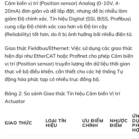
Cảm biến vị trí (Position sensor) Analog (0-10V, 4-
20mA) đơn giản và dễ lắp đặt, nhưng dễ bị nhiễu làm
giảm Độ chính xác. Tín hiệu Digital (SSI, BiSS, Profibus)
cung cấp Độ chính xác cao hơn và Độ tin cậy
(Reliability) tốt hơn, do ít bị ảnh hưởng bởi nhiễu điện từ.
Giao thức Fieldbus/Ethernet: Việc sử dụng các giao thức
hiện đại như EtherCAT hoặc Profinet cho phép Cảm biến
vị trí (Position sensor) truyền lượng lớn dữ liệu thời gian
thực về bộ điều khiển, cần thiết cho các hệ thống Tự
động hóa phức tạp có nhiều trục đồng bộ.
Bảng 2: So sánh Giao thức Tín hiệu Cảm biến Vị trí
Actuator
Ứ
LOẠI TÍN
ƯU ĐIỂM
NHƯỢC
D
GIAO THỨC
HIỆU
CHÍNH
ĐIỂM
P
H