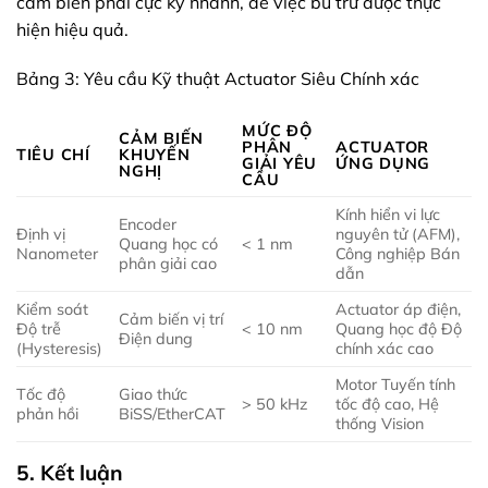
cảm biến phải cực kỳ nhanh, để việc bù trừ được thực
hiện hiệu quả.
Bảng 3: Yêu cầu Kỹ thuật Actuator Siêu Chính xác
MỨC ĐỘ
CẢM BIẾN
PHÂN
ACTUATOR
TIÊU CHÍ
KHUYẾN
GIẢI YÊU
ỨNG DỤNG
NGHỊ
CẦU
Kính hiển vi lực
Encoder
Định vị
nguyên tử (AFM),
Quang học có
< 1 nm
Nanometer
Công nghiệp Bán
phân giải cao
dẫn
Kiểm soát
Actuator áp điện,
Cảm biến vị trí
Độ trễ
< 10 nm
Quang học độ Độ
Điện dung
(Hysteresis)
chính xác cao
Motor Tuyến tính
Tốc độ
Giao thức
> 50 kHz
tốc độ cao, Hệ
phản hồi
BiSS/EtherCAT
thống Vision
5. Kết luận