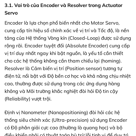
3.1. Vai trò của Encoder và Resolver trong Actuator
Servo
Encoder là lựa chọn phổ biến nhất cho Motor Servo,
cung cấp tín hiệu số chính xác về vị trí và Tốc độ, là nền
tảng của Hệ thống Vòng kín (Closed-Loop) được sử dụng
rộng rãi. Encoder tuyệt đối (Absolute Encoder) cung cấp
vị trí duy nhất ngay khi bật nguồn, là yếu tố cần thiết
cho các hệ thống không cần tham chiếu lại (homing).
Resolver là Cảm biến vị trí (Position sensor) tương tự
điện tử, nổi bật với Độ bền cơ học và khả năng chịu nhiệt
cao, thường được sử dụng trong các ứng dụng hàng
không và Môi trường khắc nghiệt đòi hỏi Độ tin cậy
(Reliability) vượt trội.
Định vị Nanometer (Nanopositioning) đòi hỏi các hệ
thống siêu chính xác (Ultra-precision) sử dụng Encoder
có Độ phân giải cực cao (thường là quang học) và bộ
điều khiển phải có thuật toán bù trừ lỗi tinh vi để duy trì