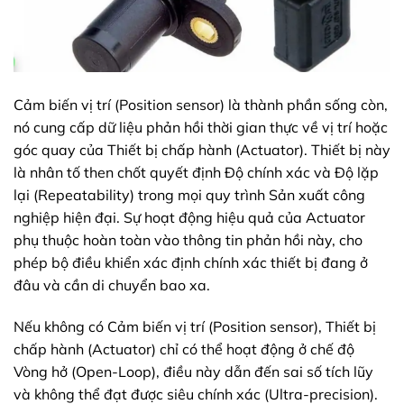
Cảm biến vị trí (Position sensor) là thành phần sống còn,
nó cung cấp dữ liệu phản hồi thời gian thực về vị trí hoặc
góc quay của Thiết bị chấp hành (Actuator). Thiết bị này
là nhân tố then chốt quyết định Độ chính xác và Độ lặp
lại (Repeatability) trong mọi quy trình Sản xuất công
nghiệp hiện đại. Sự hoạt động hiệu quả của Actuator
phụ thuộc hoàn toàn vào thông tin phản hồi này, cho
phép bộ điều khiển xác định chính xác thiết bị đang ở
đâu và cần di chuyển bao xa.
Nếu không có Cảm biến vị trí (Position sensor), Thiết bị
chấp hành (Actuator) chỉ có thể hoạt động ở chế độ
Vòng hở (Open-Loop), điều này dẫn đến sai số tích lũy
và không thể đạt được siêu chính xác (Ultra-precision).