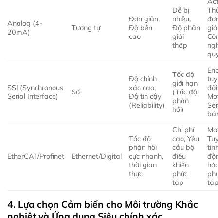
Act
Dễ bị
Thủ
Đơn giản,
nhiễu,
đơ
Analog (4-
Tương tự
Độ bền
Độ phân
giả
20mA)
cao
giải
Cô
thấp
ng
quy
En
Tốc độ
Độ chính
tuy
giới hạn
SSI (Synchronous
xác cao,
đối
Số
(Tốc độ
Serial Interface)
Độ tin cậy
Mo
phản
(Reliability)
Ser
hồi)
bả
Chi phí
Mo
Tốc độ
cao, Yêu
Tu
phản hồi
cầu bộ
tín
EtherCAT/Profinet
Ethernet/Digital
cực nhanh,
điều
độ
thời gian
khiển
hó
thực
phức
ph
tạp
tạ
4. Lựa chọn Cảm biến cho Môi trường Khắc
nghiệt và Ứng dụng Siêu chính xác