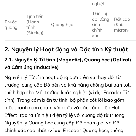
nghiệt
Thiết bị
Tịnh tiến
đo lường
Rất cao
Thước
(Hành
Quang học
siêu
(Sub-
quang
trình
chính
micron)
(Stroke))
xác
2. Nguyên lý Hoạt động và Đặc tính Kỹ thuật
2.1. Nguyên lý Từ tính (Magnetic), Quang học (Optical)
và Cảm ứng (Inductive)
Nguyên lý Từ tính hoạt động dựa trên sự thay đổi từ
trường, cung cấp Độ bền và khả năng chống bụi bẩn tốt,
thích hợp cho Môi trường khắc nghiệt (ví dụ: Encoder Từ
tính). Trong cảm biến từ tính, bộ phận cốt lõi bao gồm
một thanh nam châm vĩnh cửu và các cảm biến Hall
Effect, tạo ra tín hiệu điện tỷ lệ với cường độ từ trường.
Nguyên lý Quang học cung cấp Độ phân giải và Độ
chính xác cao nhất (ví dụ: Encoder Quang học), thông