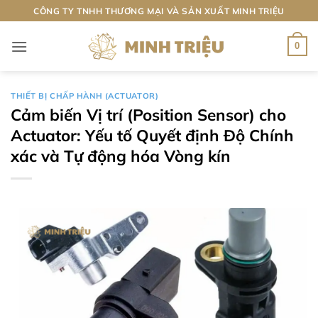
Bỏ
CÔNG TY TNHH THƯƠNG MẠI VÀ SẢN XUẤT MINH TRIỆU
qua
nội
0
dung
THIẾT BỊ CHẤP HÀNH (ACTUATOR)
Cảm biến Vị trí (Position Sensor) cho
Actuator: Yếu tố Quyết định Độ Chính
xác và Tự động hóa Vòng kín