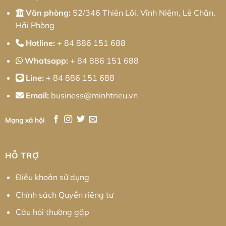
Phí
Cho
Văn phòng:
52/346 Thiên Lôi, Vĩnh Niệm, Lê Chân,
Doanh
Nghiệp
Hải Phòng
Hotline:
+ 84 886 151 688
Whatsapp:
+ 84 886 151 688
Line:
+ 84 886 151 688
Email:
business@minhtrieu.vn
Mạng xã hội
HỖ TRỢ
Điều khoản sử dụng
Chính sách Quyền riêng tư
Câu hỏi thường gặp