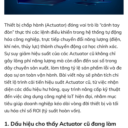
Thiết bị chấp hành (Actuator) đóng vai trò là “cánh tay
đòn” thực thi các lệnh điều khiển trong hệ thống tự động
hóa công nghiệp, trực tiếp chuyển đổi năng lượng (điện,
khí nén, thủy lực) thành chuyển động cơ học chính xác.
Sự suy giảm hiệu suất của các Actuator cũ không chỉ
gây lãng phí năng lượng mà còn dẫn đến sai số trong
dây chuyền sản xuất, làm tăng tỷ lệ sản phẩm lỗi và đe
dọa sự an toàn vận hành. Bài viết này sẽ phân tích chi
tiết lộ trình cải tiến hiệu suất Actuator cũ, từ việc nhận
diện các dấu hiệu hư hỏng, quy trình nâng cấp kỹ thuật
đến việc ứng dụng công nghệ IoT hiện đại, nhằm mục
tiêu giúp doanh nghiệp kéo dài vòng đời thiết bị và tối
ưu hóa chỉ số ROI (tỷ suất hoàn vốn).
1. Dấu hiệu cho thấy Actuator cũ đang làm