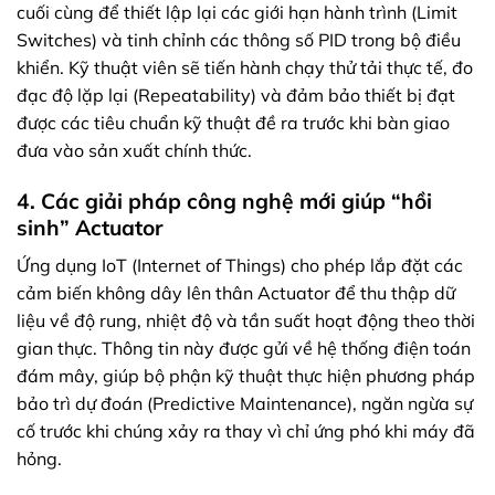
cuối cùng để thiết lập lại các giới hạn hành trình (Limit
Switches) và tinh chỉnh các thông số PID trong bộ điều
khiển. Kỹ thuật viên sẽ tiến hành chạy thử tải thực tế, đo
đạc độ lặp lại (Repeatability) và đảm bảo thiết bị đạt
được các tiêu chuẩn kỹ thuật đề ra trước khi bàn giao
đưa vào sản xuất chính thức.
4. Các giải pháp công nghệ mới giúp “hồi
sinh” Actuator
Ứng dụng IoT (Internet of Things) cho phép lắp đặt các
cảm biến không dây lên thân Actuator để thu thập dữ
liệu về độ rung, nhiệt độ và tần suất hoạt động theo thời
gian thực. Thông tin này được gửi về hệ thống điện toán
đám mây, giúp bộ phận kỹ thuật thực hiện phương pháp
bảo trì dự đoán (Predictive Maintenance), ngăn ngừa sự
cố trước khi chúng xảy ra thay vì chỉ ứng phó khi máy đã
hỏng.