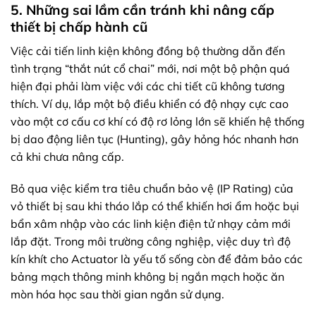
5. Những sai lầm cần tránh khi nâng cấp
thiết bị chấp hành cũ
Việc cải tiến linh kiện không đồng bộ thường dẫn đến
tình trạng “thắt nút cổ chai” mới, nơi một bộ phận quá
hiện đại phải làm việc với các chi tiết cũ không tương
thích. Ví dụ, lắp một bộ điều khiển có độ nhạy cực cao
vào một cơ cấu cơ khí có độ rơ lỏng lớn sẽ khiến hệ thống
bị dao động liên tục (Hunting), gây hỏng hóc nhanh hơn
cả khi chưa nâng cấp.
Bỏ qua việc kiểm tra tiêu chuẩn bảo vệ (IP Rating) của
vỏ thiết bị sau khi tháo lắp có thể khiến hơi ẩm hoặc bụi
bẩn xâm nhập vào các linh kiện điện tử nhạy cảm mới
lắp đặt. Trong môi trường công nghiệp, việc duy trì độ
kín khít cho Actuator là yếu tố sống còn để đảm bảo các
bảng mạch thông minh không bị ngắn mạch hoặc ăn
mòn hóa học sau thời gian ngắn sử dụng.