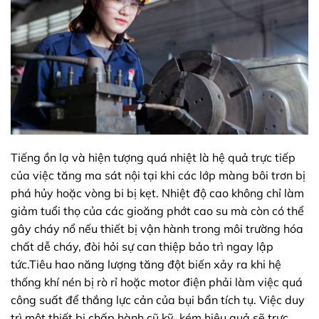
Tiếng ồn lạ và hiện tượng quá nhiệt là hệ quả trực tiếp
của việc tăng ma sát nội tại khi các lớp màng bôi trơn bị
phá hủy hoặc vòng bi bị kẹt. Nhiệt độ cao không chỉ làm
giảm tuổi thọ của các gioăng phớt cao su mà còn có thể
gây cháy nổ nếu thiết bị vận hành trong môi trường hóa
chất dễ cháy, đòi hỏi sự can thiệp bảo trì ngay lập
tức.Tiêu hao năng lượng tăng đột biến xảy ra khi hệ
thống khí nén bị rò rỉ hoặc motor điện phải làm việc quá
công suất để thắng lực cản của bụi bẩn tích tụ. Việc duy
trì một thiết bị chấp hành cũ kỹ, kém hiệu quả sẽ trực