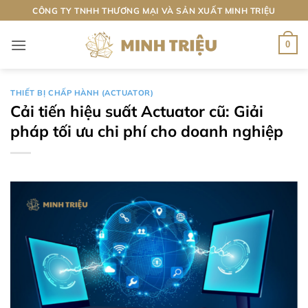
Bỏ
CÔNG TY TNHH THƯƠNG MẠI VÀ SẢN XUẤT MINH TRIỆU
qua
nội
0
dung
THIẾT BỊ CHẤP HÀNH (ACTUATOR)
Cải tiến hiệu suất Actuator cũ: Giải
pháp tối ưu chi phí cho doanh nghiệp