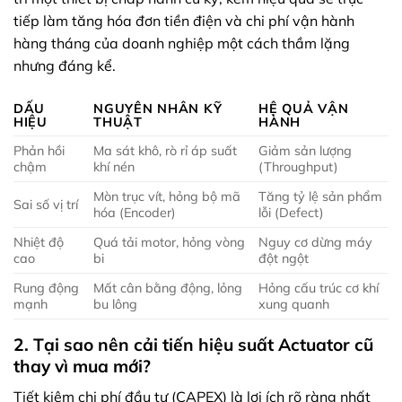
tiếp làm tăng hóa đơn tiền điện và chi phí vận hành
hàng tháng của doanh nghiệp một cách thầm lặng
nhưng đáng kể.
DẤU
NGUYÊN NHÂN KỸ
HỆ QUẢ VẬN
HIỆU
THUẬT
HÀNH
Phản hồi
Ma sát khô, rò rỉ áp suất
Giảm sản lượng
chậm
khí nén
(Throughput)
Mòn trục vít, hỏng bộ mã
Tăng tỷ lệ sản phẩm
Sai số vị trí
hóa (Encoder)
lỗi (Defect)
Nhiệt độ
Quá tải motor, hỏng vòng
Nguy cơ dừng máy
cao
bi
đột ngột
Rung động
Mất cân bằng động, lỏng
Hỏng cấu trúc cơ khí
mạnh
bu lông
xung quanh
2. Tại sao nên cải tiến hiệu suất Actuator cũ
thay vì mua mới?
Tiết kiệm chi phí đầu tư (CAPEX) là lợi ích rõ ràng nhất