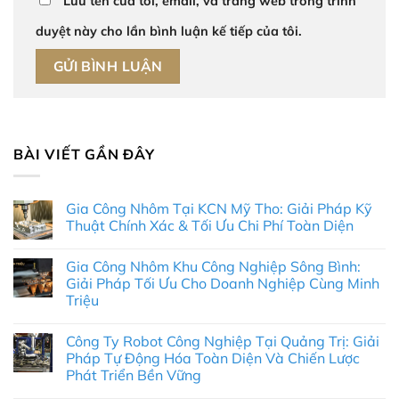
Lưu tên của tôi, email, và trang web trong trình
duyệt này cho lần bình luận kế tiếp của tôi.
BÀI VIẾT GẦN ĐÂY
Gia Công Nhôm Tại KCN Mỹ Tho: Giải Pháp Kỹ
Thuật Chính Xác & Tối Ưu Chi Phí Toàn Diện
Không
có
Gia Công Nhôm Khu Công Nghiệp Sông Bình:
bình
luận
Giải Pháp Tối Ưu Cho Doanh Nghiệp Cùng Minh
ở
Triệu
Gia
Công
Không
Nhôm
có
Tại
Công Ty Robot Công Nghiệp Tại Quảng Trị: Giải
bình
KCN
luận
Pháp Tự Động Hóa Toàn Diện Và Chiến Lược
Mỹ
ở
Tho:
Phát Triển Bền Vững
Gia
Giải
Công
Pháp
Không