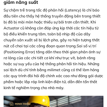
giảm năng suất
Sự chậm trễ trong tốc độ phản hồi (Latency) là chỉ báo
đầu tiên cho thấy hệ thống truyền động bên trong thiết
bị đã bị mài mòn hoặc thiếu sự bôi trơn cần thiết. Khi
Actuator cũ không còn đáp ứng kịp thời các tín hiệu từ
bộ điều khiển trung tâm, toàn bộ nhịp độ của dây
chuyền sản xuất sẽ bị lệch pha, gây ra hiện tượng thắt
nút cổ chai tại các công đoạn quan trọng.Sai số vị trí
(Positioning Error) tăng dần theo thời gian phản ánh sự
rơ lỏng của các chi tiết cơ khí như trục vít, bánh răng
hoặc sự suy yếu của hệ thống phản hồi tín hiệu. Những
sai lệch dù chỉ tính bằng milimet cũng có thể làm hỏng
các quy trình đòi hỏi độ chính xác cao như đóng gói dược
phẩm hoặc lắp ráp linh kiện điện tử, dẫn đến tổn thất
kinh tế nghiêm trọng cho nhà máy.