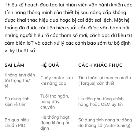
Thiếu kế hoạch đào tạo lại nhân viên vận hành khiến các
tính năng thông minh của thiết bị sau nâng cấp không
được khai thác hiệu quả hoặc bị cài đặt sai lệch. Một hệ
thống đã được cải tiến hiệu suất cần được vận hành bởi
những người hiểu rõ các tham số mới, cách đọc dữ liệu từ
cảm biến IoT và cách xử lý các cảnh báo sớm từ bộ định
vị kỹ thuật số.
SAI LẦM
HỆ QUẢ
CÁCH KHẮC PHỤC
Không tính đến
Cháy motor sau
Tính toán lại momen xoắn
tải trọng thực
khi nâng cấp
(Torque) cần thiết
tế
Tuổi thọ ngắn,
Sử dụng linh
Ưu tiên phụ tùng chính
hỏng dây
kiện rẻ tiền
hãng hoặc OEM uy tín
chuyền
Hệ thống hoạt
Bỏ qua hiệu
Sử dụng tính năng tự động
động không ổn
chuẩn PID
dò thông số (Auto-tuning)
định