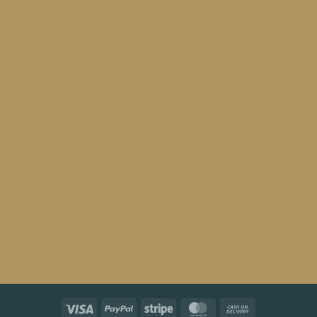
Visa
PayPal
Stripe
MasterCard
Cash