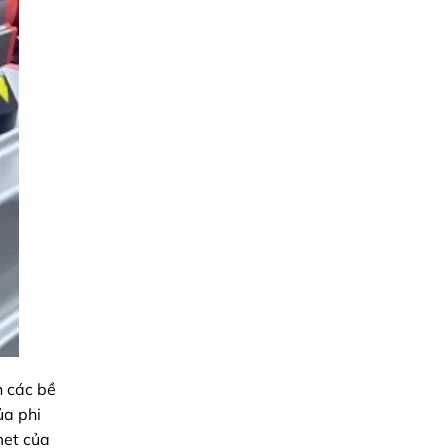
h các bề
ủa phi
met của