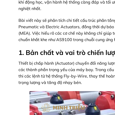
khí động học, vận hành hệ thống càng đáp và tối ư
nghiệt nhất.
Bài viết này sẽ phân tích chi tiết cấu trúc phân tầ
Pneumatic và Electric Actuators, đồng thời dự báo
(MEA). Việc hiểu rõ các cơ chế này không chỉ giúp t
chuẩn khắt khe như AS9100 trong chuỗi cung ứng 
1. Bản chất và vai trò chiến l
Thiết bị chấp hành (Actuator) chuyển đổi năng lượng
các thành phần trọng yếu của máy bay. Trong cấu t
thi các lệnh từ hệ thống Fly-by-Wire, thay thế hoàn
trọng lượng và tăng độ nhạy bén.