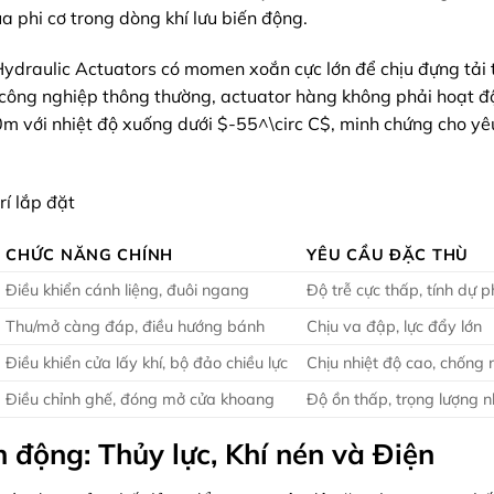
ủa phi cơ trong dòng khí lưu biến động.
ydraulic Actuators có momen xoắn cực lớn để chịu đựng tải 
g công nghiệp thông thường, actuator hàng không phải hoạt 
 với nhiệt độ xuống dưới $-55^\circ C$, minh chứng cho yê
rí lắp đặt
CHỨC NĂNG CHÍNH
YÊU CẦU ĐẶC THÙ
Điều khiển cánh liệng, đuôi ngang
Độ trễ cực thấp, tính dự 
Thu/mở càng đáp, điều hướng bánh
Chịu va đập, lực đẩy lớn
Điều khiển cửa lấy khí, bộ đảo chiều lực
Chịu nhiệt độ cao, chống 
Điều chỉnh ghế, đóng mở cửa khoang
Độ ồn thấp, trọng lượng 
n động: Thủy lực, Khí nén và Điện