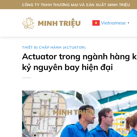
Bỏ
CÔNG TY TNHH THƯƠNG MẠI VÀ SẢN XUẤT MINH TRIỆU
qua
nội
Vietnamese
▼
dung
THIẾT BỊ CHẤP HÀNH (ACTUATOR)
Actuator trong ngành hàng kh
kỷ nguyên bay hiện đại