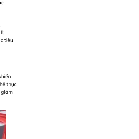
ắc
pháp
Ứng
từ
Tối
Minh
Ưu
Triệu
,
ft
c tiêu
khiển
thể thực
ể giảm