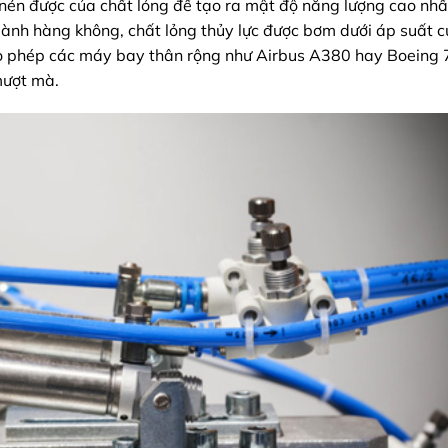
 nén được của chất lỏng để tạo ra mật độ năng lượng cao nhấ
gành hàng không, chất lỏng thủy lực được bơm dưới áp suất c
ho phép các máy bay thân rộng như Airbus A380 hay Boeing 
mượt mà.