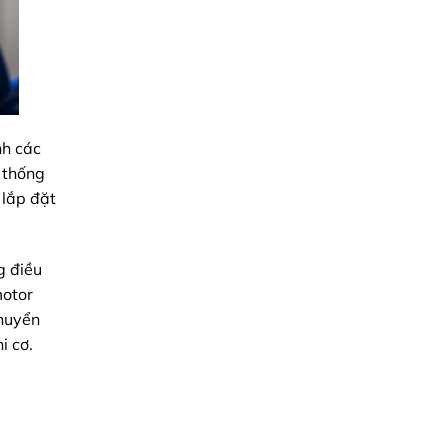
nh các
ệ thống
 lắp đặt
g điều
motor
chuyển
i cơ.