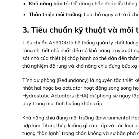
Khả năng bảo trì:
Dễ dàng chẩn đoán lỗi thông q
Thân thiện môi trường:
Loại bỏ nguy cơ rò rỉ ch
3. Tiêu chuẩn kỹ thuật và môi
Tiêu chuẩn AS9100 là hệ thống quản lý chất lượn
từng chi tiết nhỏ nhất đều có khả năng truy xuất n
sót nhỏ của thiết bị chấp hành có thể dẫn đến thả
thử nghiệm độ rung và khả năng chịu đựng bức xạ đ
Tính dự phòng (Redundancy) là nguyên tắc thiết kế 
nhất hai hoặc ba actuator hoạt động song song hoặ
Hydrostatic Actuators (EHA) dự phòng sẽ ngay lập
bay trong mọi tình huống khẩn cấp.
Khả năng chịu đựng môi trường (Environmental Robu
hợp kim Titan, thép không gỉ cao cấp và các loại po
tượng “hàn lạnh” trong chân không và sự bắn phá c