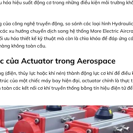
u hóa hiệu suất động cơ trong những điều kiện môi trường kh
ng của công nghệ truyền động, so sánh các loại hình Hydraulic
 các xu hướng chuyển dịch sang hệ thống More Electric Aircra
ối ưu hóa thiết kế kỹ thuật mà còn là chìa khóa để đáp ứng cá
hàng không toàn cầu.
ược của Actuator trong Aerospace
 (điện, thủy lực hoặc khí nén) thành động lực cơ khí để điều 
rúc của một chiếc máy bay hiện đại, actuator chính là thực 
 toàn các kết nối cơ khí truyền thống bằng tín hiệu điện tử đ