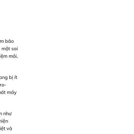
ảm bảo
, một sai
iệm mỏi,
ng bị ít
ro-
soát máy
ến như
hiện
iệt và