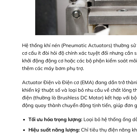
Hệ thống khí nén (Pneumatic Actuators) thường sử 
cơ cấu ít đòi hỏi độ chính xác tuyệt đối nhưng cần 
khởi động động cơ hoặc các bộ phận kiểm soát môi 
thêm các máy bơm phụ trợ.
Actuator Điện và Điện cơ (EMA) đang dần trở thành
khiển kỹ thuật số và loại bỏ nhu cầu về chất lỏng 
điện (thường là Brushless DC Motor) kết hợp với bộ
động quay thành chuyển động tịnh tiến, giúp đơn gi
Tối ưu hóa trọng lượng:
Loại bỏ hệ thống ống dẫ
Hiệu suất năng lượng:
Chỉ tiêu thụ điện năng k