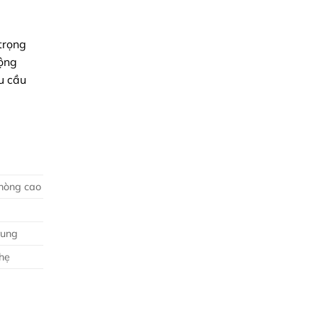
trọng
động
u cầu
phòng cao
rung
nhẹ