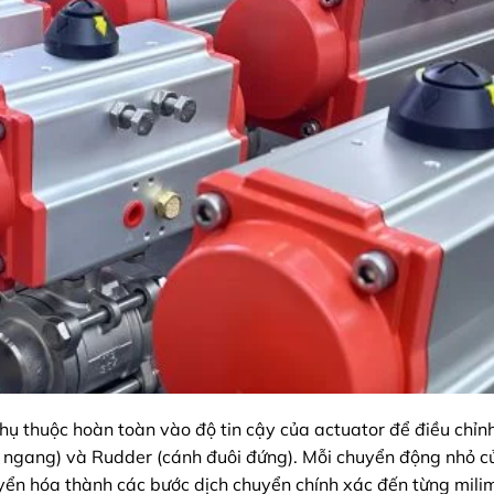
phụ thuộc hoàn toàn vào độ tin cậy của actuator để điều chỉn
ôi ngang) và Rudder (cánh đuôi đứng). Mỗi chuyển động nhỏ c
uyển hóa thành các bước dịch chuyển chính xác đến từng mili