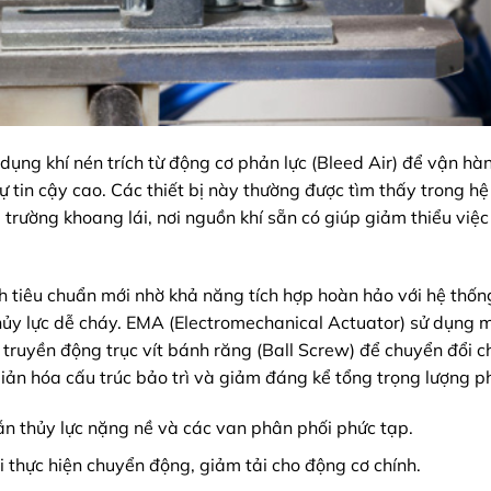
dụng khí nén trích từ động cơ phản lực (Bleed Air) để vận hà
sự tin cậy cao. Các thiết bị này thường được tìm thấy trong h
trường khoang lái, nơi nguồn khí sẵn có giúp giảm thiểu việc
 tiêu chuẩn mới nhờ khả năng tích hợp hoàn hảo với hệ thốn
thủy lực dễ cháy. EMA (Electromechanical Actuator) sử dụng 
 truyền động trục vít bánh răng (Ball Screw) để chuyển đổi 
ản hóa cấu trúc bảo trì và giảm đáng kể tổng trọng lượng ph
n thủy lực nặng nề và các van phân phối phức tạp.
hi thực hiện chuyển động, giảm tải cho động cơ chính.