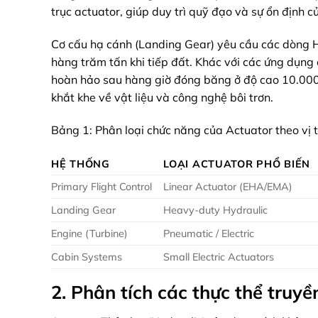
trục actuator, giúp duy trì quỹ đạo và sự ổn định c
Cơ cấu hạ cánh (Landing Gear) yêu cầu các dòng H
hàng trăm tấn khi tiếp đất. Khác với các ứng dụn
hoàn hảo sau hàng giờ đóng băng ở độ cao 10.000m
khắt khe về vật liệu và công nghệ bôi trơn.
Bảng 1: Phân loại chức năng của Actuator theo vị t
HỆ THỐNG
LOẠI ACTUATOR PHỔ BIẾN
Primary Flight Control
Linear Actuator (EHA/EMA)
Landing Gear
Heavy-duty Hydraulic
Engine (Turbine)
Pneumatic / Electric
Cabin Systems
Small Electric Actuators
2. Phân tích các thực thể truyề