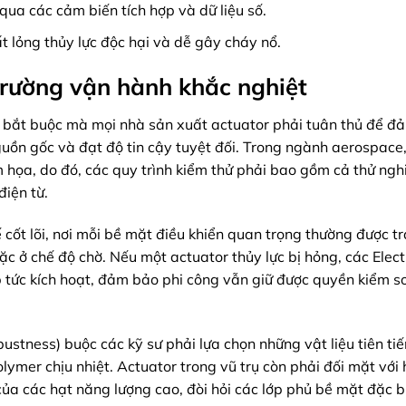
ua các cảm biến tích hợp và dữ liệu số.
ất lỏng thủy lực độc hại và dễ gây cháy nổ.
 trường vận hành khắc nghiệt
g bắt buộc mà mọi nhà sản xuất actuator phải tuân thủ để đ
guồn gốc và đạt độ tin cậy tuyệt đối. Trong ngành aerospace
m họa, do đó, các quy trình kiểm thử phải bao gồm cả thử ngh
iện từ.
cốt lõi, nơi mỗi bề mặt điều khiển quan trọng thường được tra
c ở chế độ chờ. Nếu một actuator thủy lực bị hỏng, các Elect
 tức kích hoạt, đảm bảo phi công vẫn giữ được quyền kiểm 
stness) buộc các kỹ sư phải lựa chọn những vật liệu tiên ti
lymer chịu nhiệt. Actuator trong vũ trụ còn phải đối mặt với 
ủa các hạt năng lượng cao, đòi hỏi các lớp phủ bề mặt đặc b