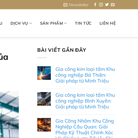
Newsletter
ỆU
DỊCH VỤ
SẢN PHẨM
TIN TỨC
LIÊN HỆ
BÀI VIẾT GẦN ĐÂY
của
Gia công kim loại tấm Khu
công nghiệp Bá Thiện:
Giải pháp từ Minh Triệu
Không
có
Gia công kim loại tấm Khu
bình
luận
công nghiệp Bình Xuyên:
ở
Giải pháp từ Minh Triệu
Gia
công
Không
kim
có
loại
Gia Công Nhôm Khu Công
bình
tấm
luận
Nghiệp Cầu Quan: Giải
Khu
ở
công
Pháp Kỹ Thuật Chính Xác
Gia
nghiệp
công