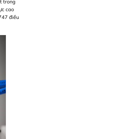
t trong
ực cao
747 điều