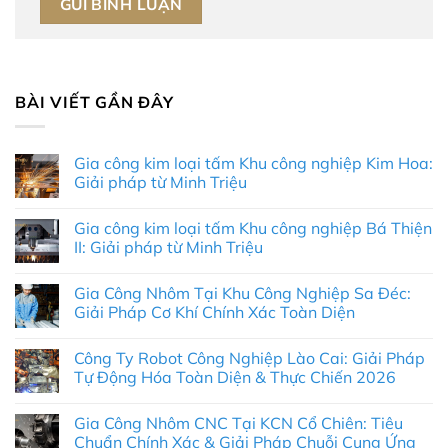
BÀI VIẾT GẦN ĐÂY
Gia công kim loại tấm Khu công nghiệp Kim Hoa:
Giải pháp từ Minh Triệu
Không
có
Gia công kim loại tấm Khu công nghiệp Bá Thiện
bình
luận
II: Giải pháp từ Minh Triệu
ở
Gia
Không
công
có
Gia Công Nhôm Tại Khu Công Nghiệp Sa Đéc:
kim
bình
loại
luận
Giải Pháp Cơ Khí Chính Xác Toàn Diện
tấm
ở
Khu
Gia
Không
công
công
có
Công Ty Robot Công Nghiệp Lào Cai: Giải Pháp
nghiệp
kim
bình
Kim
loại
luận
Tự Động Hóa Toàn Diện & Thực Chiến 2026
Hoa:
tấm
ở
Giải
Khu
Gia
Không
pháp
công
Công
có
Gia Công Nhôm CNC Tại KCN Cổ Chiên: Tiêu
từ
nghiệp
Nhôm
bình
Minh
Bá
Tại
luận
Chuẩn Chính Xác & Giải Pháp Chuỗi Cung Ứng