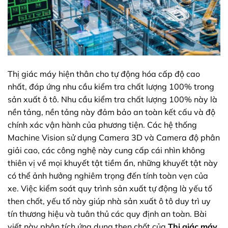
Thị giác máy hiện thân cho tự động hóa cấp độ cao
nhất, đáp ứng nhu cầu kiểm tra chất lượng 100% trong
sản xuất ô tô. Nhu cầu kiểm tra chất lượng 100% này là
nền tảng, nền tảng này đảm bảo an toàn kết cấu và độ
chính xác vận hành của phương tiện. Các hệ thống
Machine Vision sử dụng Camera 3D và Camera độ phân
giải cao, các công nghệ này cung cấp cái nhìn không
thiên vị về mọi khuyết tật tiềm ẩn, những khuyết tật này
có thể ảnh hưởng nghiêm trọng đến tính toàn vẹn của
xe. Việc kiểm soát quy trình sản xuất tự động là yếu tố
then chốt, yếu tố này giúp nhà sản xuất ô tô duy trì uy
tín thương hiệu và tuân thủ các quy định an toàn. Bài
viết này phân tích ứng dụng then chốt của
Thị giác máy