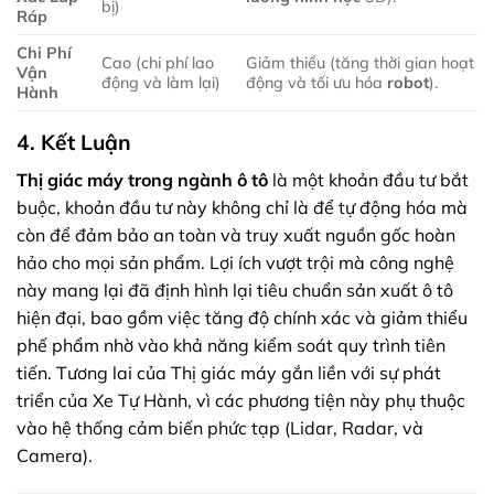
bị)
Ráp
Chi Phí
Cao (chi phí lao
Giảm thiểu (tăng thời gian hoạt
Vận
động và làm lại)
động và tối ưu hóa
robot
).
Hành
4. Kết Luận
Thị giác máy trong ngành ô tô
là một khoản đầu tư bắt
buộc, khoản đầu tư này không chỉ là để tự động hóa mà
còn để đảm bảo an toàn và truy xuất nguồn gốc hoàn
hảo cho mọi sản phẩm. Lợi ích vượt trội mà công nghệ
này mang lại đã định hình lại tiêu chuẩn sản xuất ô tô
hiện đại, bao gồm việc tăng độ chính xác và giảm thiểu
phế phẩm nhờ vào khả năng kiểm soát quy trình tiên
tiến. Tương lai của Thị giác máy gắn liền với sự phát
triển của Xe Tự Hành, vì các phương tiện này phụ thuộc
vào hệ thống cảm biến phức tạp (Lidar, Radar, và
Camera).