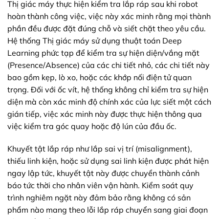
Thị giác máy thực hiện kiểm tra lắp ráp sau khi robot
hoàn thành công việc, việc này xác minh rằng mọi thành
phần đều được đặt đúng chỗ và siết chặt theo yêu cầu.
Hệ thống Thị giác máy sử dụng thuật toán Deep
Learning phức tạp để kiểm tra sự hiện diện/vắng mặt
(Presence/Absence) của các chi tiết nhỏ, các chi tiết này
bao gồm kẹp, lò xo, hoặc các khớp nối điện tử quan
trọng. Đối với ốc vít, hệ thống không chỉ kiểm tra sự hiện
diện mà còn xác minh độ chính xác của lực siết một cách
gián tiếp, việc xác minh này được thực hiện thông qua
việc kiểm tra góc quay hoặc độ lún của đầu ốc.
Khuyết tật lắp ráp như lắp sai vị trí (misalignment),
thiếu linh kiện, hoặc sử dụng sai linh kiện được phát hiện
ngay lập tức, khuyết tật này được chuyển thành cảnh
báo tức thời cho nhân viên vận hành. Kiểm soát quy
trình nghiêm ngặt này đảm bảo rằng không có sản
phẩm nào mang theo lỗi lắp ráp chuyển sang giai đoạn