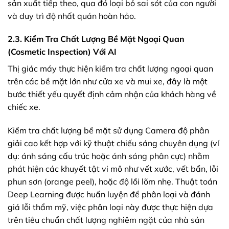
sản xuất tiếp theo, qua đó loại bỏ sai sót của con người
và duy trì độ nhất quán hoàn hảo.
2.3. Kiểm Tra Chất Lượng Bề Mặt Ngoại Quan
(Cosmetic Inspection) Với AI
Thị giác máy thực hiện kiểm tra chất lượng ngoại quan
trên các bề mặt lớn như cửa xe và mui xe, đây là một
bước thiết yếu quyết định cảm nhận của khách hàng về
chiếc xe.
Kiểm tra chất lượng bề mặt sử dụng Camera độ phân
giải cao kết hợp với kỹ thuật chiếu sáng chuyên dụng (ví
dụ: ánh sáng cấu trúc hoặc ánh sáng phân cực) nhằm
phát hiện các khuyết tật vi mô như vết xước, vết bẩn, lỗi
phun sơn (orange peel), hoặc độ lồi lõm nhẹ. Thuật toán
Deep Learning được huấn luyện để phân loại và đánh
giá lỗi thẩm mỹ, việc phân loại này được thực hiện dựa
trên tiêu chuẩn chất lượng nghiêm ngặt của nhà sản