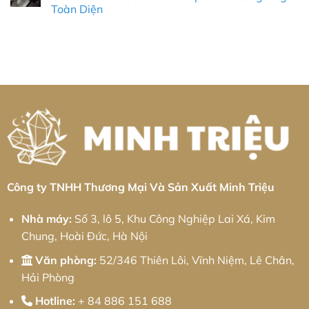
Triệu
Thiện
Khu
ở
Toàn Diện
II:
Công
Công
Giải
Nghiệp
Ty
Không
pháp
Sa
Robot
có
từ
Đéc:
Công
bình
Minh
Giải
Nghiệp
luận
Triệu
Pháp
Lào
ở
Cơ
Cai:
Gia
Khí
Giải
Công
Chính
Pháp
Nhôm
Xác
Tự
CNC
Toàn
Động
Tại
Diện
Hóa
KCN
Toàn
Cổ
Diện
Chiên:
&
Tiêu
Thực
Chuẩn
Chiến
Chính
2026
Xác
&
Giải
Công ty TNHH Thương Mại Và Sản Xuất Minh Triệu
Pháp
Chuỗi
Cung
Nhà máy:
Số 3, lô 5, Khu Công Nghiệp Lai Xá, Kim
Ứng
Toàn
Chung, Hoài Đức, Hà Nội
Diện
Văn phòng:
52/346 Thiên Lôi, Vĩnh Niệm, Lê Chân,
Hải Phòng
Hotline:
+ 84 886 151 688