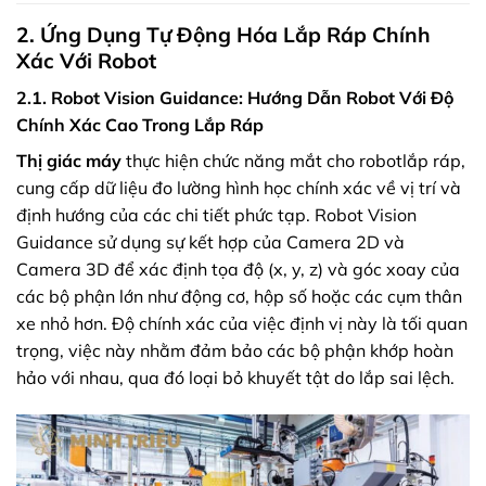
2. Ứng Dụng Tự Động Hóa Lắp Ráp Chính
Xác Với Robot
2.1. Robot Vision Guidance: Hướng Dẫn Robot Với Độ
Chính Xác Cao Trong Lắp Ráp
Thị giác máy
thực hiện chức năng mắt cho robotlắp ráp,
cung cấp dữ liệu đo lường hình học chính xác về vị trí và
định hướng của các chi tiết phức tạp. Robot Vision
Guidance sử dụng sự kết hợp của Camera 2D và
Camera 3D để xác định tọa độ (x, y, z) và góc xoay của
các bộ phận lớn như động cơ, hộp số hoặc các cụm thân
xe nhỏ hơn. Độ chính xác của việc định vị này là tối quan
trọng, việc này nhằm đảm bảo các bộ phận khớp hoàn
hảo với nhau, qua đó loại bỏ khuyết tật do lắp sai lệch.