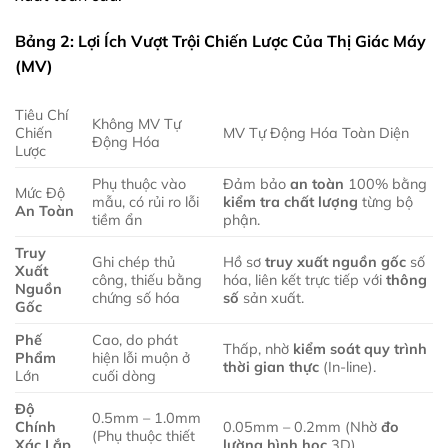
Bảng 2: Lợi Ích Vượt Trội Chiến Lược Của Thị Giác Máy
(MV)
Tiêu Chí
Không MV Tự
Chiến
MV Tự Động Hóa Toàn Diện
Động Hóa
Lược
Phụ thuộc vào
Đảm bảo
an toàn
100% bằng
Mức Độ
mẫu, có rủi ro lỗi
kiểm tra chất lượng
từng bộ
An Toàn
tiềm ẩn
phận.
Truy
Ghi chép thủ
Hồ sơ
truy xuất nguồn gốc
số
Xuất
công, thiếu bằng
hóa, liên kết trực tiếp với
thông
Nguồn
chứng số hóa
số
sản xuất.
Gốc
Phế
Cao, do phát
Thấp, nhờ
kiểm soát quy trình
Phẩm
hiện lỗi muộn ở
thời gian thực
(In-line).
Lớn
cuối dòng
Độ
0.5mm – 1.0mm
Chính
0.05mm – 0.2mm (Nhờ
đo
(Phụ thuộc thiết
Xác
Lắp
lường hình học
3D).