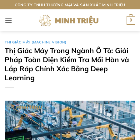
Bỏ
CÔNG TY TNHH THƯƠNG MẠI VÀ SẢN XUẤT MINH TRIỆU
qua
nội
0
dung
THỊ GIÁC MÁY (MACHINE VISION)
Thị Giác Máy Trong Ngành Ô Tô: Giải
Pháp Toàn Diện Kiểm Tra Mối Hàn và
Lắp Ráp Chính Xác Bằng Deep
Learning