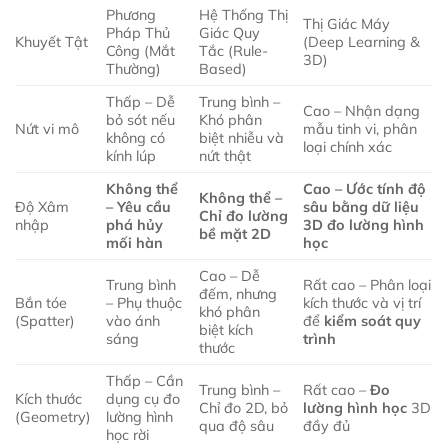
Phương
Hệ Thống Thị
Thị Giác Máy
Pháp Thủ
Giác Quy
Khuyết Tật
(Deep Learning &
Công (Mắt
Tắc (Rule-
3D)
Thường)
Based)
Thấp – Dễ
Trung bình –
Cao – Nhận dạng
bỏ sót nếu
Khó phân
Nứt vi mô
mẫu tinh vi, phân
không có
biệt nhiễu và
loại chính xác
kính lúp
nứt thật
Không thể
Cao – Ước tính độ
Không thể –
Độ Xâm
– Yêu cầu
sâu bằng dữ liệu
Chỉ đo lường
nhập
phá hủy
3D đo lường hình
bề mặt 2D
mối hàn
học
Cao – Dễ
Trung bình
Rất cao – Phân loại
đếm, nhưng
Bắn tóe
– Phụ thuộc
kích thước và vị trí
khó phân
(Spatter)
vào ánh
để
kiểm soát quy
biệt kích
sáng
trình
thước
Thấp – Cần
Trung bình –
Rất cao –
Đo
Kích thước
dụng cụ đo
Chỉ đo 2D, bỏ
lường hình học
3D
(Geometry)
lường hình
qua độ sâu
đầy đủ
học rời