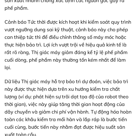
sản xuất nhanh chóng xác định các nguồn gốc gây ra
phế phẩm.
Cảnh báo Tức thời được kích hoạt khi kiểm soát quy trình
vượt ngưỡng dung sai kỹ thuật, cảnh báo này cho phép
can thiệp tức thì để điều chỉnh thông số máy móc hoặc
thực hiện bảo trì. Lợi ích vượt trội về hiệu quả kinh tế là
rất rõ ràng, Thị giác máy giảm đáng kể tỷ lệ phế phẩm
cuối dòng, phế phẩm này thường tốn kém nhất để làm
lại.
Dữ liệu Thị giác máy hỗ trợ bảo trì dự đoán, việc bảo trì
này được thực hiện dựa trên xu hướng kiểm tra chất
lượng (ví dụ: phát hiện sự trôi dạt tọa độ của robot theo
thời gian), việc này giúp tăng thời gian hoạt động của
dây chuyền và giảm chi phí vận hành. Tự động hóa hoàn
toàn các khâu kiểm tra mối hàn và lắp ráp là bước tiến
cuối cùng, bước tiến này nhằm đạt được hiệu suất sản
xuất toàn cầu.