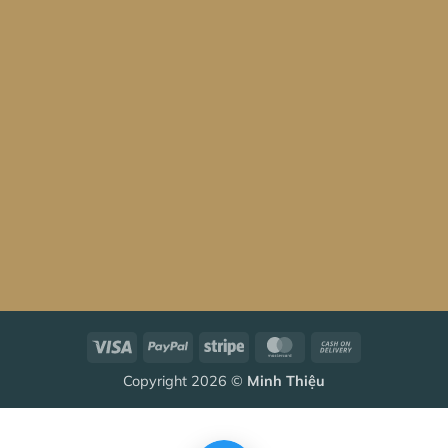
Visa
PayPal
Stripe
MasterCard
Cash
On
Copyright 2026 ©
Minh Thiệu
Delivery