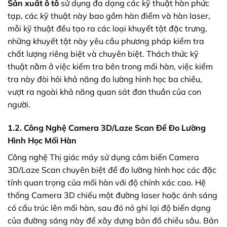
Sản xuất ô tô
sử dụng đa dạng các kỹ thuật hàn phức
tạp, các kỹ thuật này bao gồm hàn điểm và hàn laser,
mỗi kỹ thuật đều tạo ra các loại khuyết tật đặc trưng,
những khuyết tật này yêu cầu phương pháp kiểm tra
chất lượng riêng biệt và chuyên biệt. Thách thức kỹ
thuật nằm ở việc kiểm tra bên trong mối hàn, việc kiểm
tra này đòi hỏi khả năng đo lường hình học ba chiều,
vượt ra ngoài khả năng quan sát đơn thuần của con
người.
1.2. Công Nghệ Camera 3D/Laze Scan Để Đo Lường
Hình Học Mối Hàn
Công nghệ Thị giác máy sử dụng cảm biến Camera
3D/Laze Scan chuyên biệt để đo lường hình học các đặc
tính quan trọng của mối hàn với độ chính xác cao. Hệ
thống Camera 3D chiếu một đường laser hoặc ánh sáng
có cấu trúc lên mối hàn, sau đó nó ghi lại độ biến dạng
của đường sáng này để xây dựng bản đồ chiều sâu. Bản