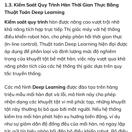
1.3. Kiểm Soát Quy Trình Hàn Thời Gian Thực Bằng
Thuật Toán Deep Learning
Kiểm soát quy trình
hàn được nâng cao vượt trội nhờ
khả năng tích hợp trực tiếp Thị giác máy với hệ thống
điều khiển robot hàn, cho phép phản hồi thời gian thực
(In-line control). Thuật toán Deep Learning hiện đại được
áp dụng để phân loại và định lượng mức độ nghiêm
trọng của khuyết tật bề mặt hàn, việc này vượt qua khả
năng phân tích của các hệ thống thị giác dựa trên quy
tắc truyền thống.
Các mô hình
Deep Learning
được đào tạo trên hàng
triệu mẫu mối hàn đạt và lỗi, mô hình này cho phép
nhận dạng các khuyết tật vi mô phức tạp, những khuyết
tật này thường bị bỏ qua bởi mắt người. Nếu hệ thống
kiểm tra mối hàn phát hiện xu hướng biến động, ví dụ
như sự giảm dần độ đồng đều của mối hàn, nó ngay lập
tức gửi tín hiệu phản hồi đến bộ điều khiển robot. Bộ điều