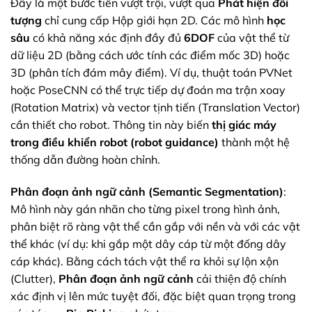
Đây là một bước tiến vượt trội, vượt qua
Phát hiện đối
tượng
chỉ cung cấp Hộp giới hạn 2D. Các mô hình
học
sâu
có khả năng xác định đầy đủ
6DOF
của vật thể từ
dữ liệu 2D (bằng cách ước tính các điểm mốc 3D) hoặc
3D (phân tích đám mây điểm). Ví dụ, thuật toán PVNet
hoặc PoseCNN có thể trực tiếp dự đoán ma trận xoay
(Rotation Matrix) và vector tịnh tiến (Translation Vector)
cần thiết cho robot. Thông tin này biến
thị giác máy
trong điều khiển robot (robot guidance)
thành một hệ
thống dẫn đường hoàn chỉnh.
Phân đoạn ảnh ngữ cảnh (Semantic Segmentation)
:
Mô hình này gán nhãn cho từng pixel trong hình ảnh,
phân biệt rõ ràng vật thể cần gắp với nền và với các vật
thể khác (ví dụ: khi gắp một dây cáp từ một đống dây
cáp khác). Bằng cách tách vật thể ra khỏi sự lộn xộn
(Clutter),
Phân đoạn ảnh ngữ cảnh
cải thiện độ chính
xác định vị lên mức tuyệt đối, đặc biệt quan trọng trong