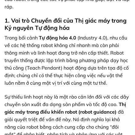
ráp.
1. Vai trò Chuyển đổi của Thị giác máy trong
Kỷ nguyên Tự động hóa
Trong bối cảnh
Tự động hóa 4.0
(Industry 4.0), nhu cầu
về các hệ thống robot không chỉ nhanh mà còn phải
thông minh và linh hoạt đang trở nên cấp thiết. Robot
truyền thống được lập trình bằng phương pháp dạy học
thủ công (Teach Pendant) hoạt động dựa trên tọa độ cố
định; chúng chỉ có thể thực hiện công việc nếu vật thể
luôn nằm ở cùng một vị trí với cùng một tư thế.
Sự thiếu linh hoạt này là một rào cản lớn đối với các dây
chuyền sản xuất đa dạng sản phẩm và tốc độ cao.
Thị
giác máy trong điều khiển robot (robot guidance)
đã
giải quyết triệt để vấn đề này. Nó định nghĩa lại khả
năng của robot bằng cách cung cấp cho chúng “đôi
mắt” để nhận biết, phân tích và phản ứng với các vật