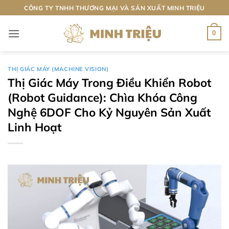
Bỏ
CÔNG TY TNHH THƯƠNG MẠI VÀ SẢN XUẤT MINH TRIỆU
qua
nội
0
dung
THỊ GIÁC MÁY (MACHINE VISION)
Thị Giác Máy Trong Điều Khiển Robot
(Robot Guidance): Chìa Khóa Công
Nghệ 6DOF Cho Kỷ Nguyên Sản Xuất
Linh Hoạt