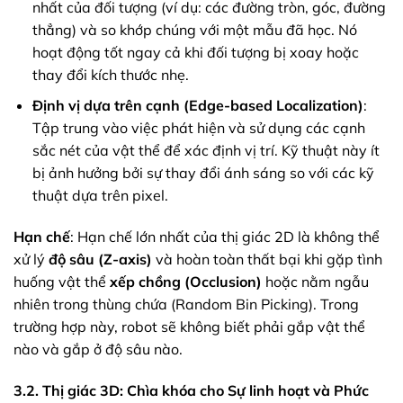
nhất của đối tượng (ví dụ: các đường tròn, góc, đường
thẳng) và so khớp chúng với một mẫu đã học. Nó
hoạt động tốt ngay cả khi đối tượng bị xoay hoặc
thay đổi kích thước nhẹ.
Định vị dựa trên cạnh (Edge-based Localization)
:
Tập trung vào việc phát hiện và sử dụng các cạnh
sắc nét của vật thể để xác định vị trí. Kỹ thuật này ít
bị ảnh hưởng bởi sự thay đổi ánh sáng so với các kỹ
thuật dựa trên pixel.
Hạn chế
: Hạn chế lớn nhất của thị giác 2D là không thể
xử lý
độ sâu (Z-axis)
và hoàn toàn thất bại khi gặp tình
huống vật thể
xếp chồng (Occlusion)
hoặc nằm ngẫu
nhiên trong thùng chứa (Random Bin Picking). Trong
trường hợp này, robot sẽ không biết phải gắp vật thể
nào và gắp ở độ sâu nào.
3.2. Thị giác 3D: Chìa khóa cho Sự linh hoạt và Phức