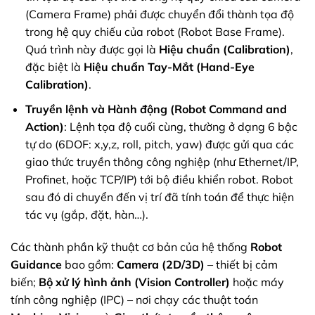
(Camera Frame) phải được chuyển đổi thành tọa độ
trong hệ quy chiếu của robot (Robot Base Frame).
Quá trình này được gọi là
Hiệu chuẩn (Calibration)
,
đặc biệt là
Hiệu chuẩn Tay-Mắt (Hand-Eye
Calibration)
.
Truyền lệnh và Hành động (Robot Command and
Action)
: Lệnh tọa độ cuối cùng, thường ở dạng 6 bậc
tự do (6DOF: x,y,z, roll, pitch, yaw) được gửi qua các
giao thức truyền thông công nghiệp (như Ethernet/IP,
Profinet, hoặc TCP/IP) tới bộ điều khiển robot. Robot
sau đó di chuyển đến vị trí đã tính toán để thực hiện
tác vụ (gắp, đặt, hàn…).
Các thành phần kỹ thuật cơ bản của hệ thống
Robot
Guidance
bao gồm:
Camera (2D/3D)
– thiết bị cảm
biến;
Bộ xử lý hình ảnh (Vision Controller)
hoặc máy
tính công nghiệp (IPC) – nơi chạy các thuật toán