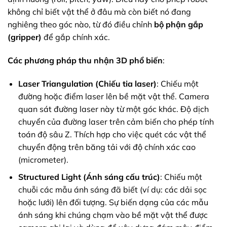
không chỉ biết vật thể ở đâu mà còn biết nó đang
nghiêng theo góc nào, từ đó điều chỉnh
bộ phận gắp
(gripper)
để gắp chính xác.
Các phương pháp thu nhận 3D phổ biến
:
Laser Triangulation (Chiếu tia laser)
: Chiếu một
đường hoặc điểm laser lên bề mặt vật thể. Camera
quan sát đường laser này từ một góc khác. Độ dịch
chuyển của đường laser trên cảm biến cho phép tính
toán độ sâu Z. Thích hợp cho việc quét các vật thể
chuyển động trên băng tải với độ chính xác cao
(micrometer).
Structured Light (Ánh sáng cấu trúc)
: Chiếu một
chuỗi các mẫu ánh sáng đã biết (ví dụ: các dải sọc
hoặc lưới) lên đối tượng. Sự biến dạng của các mẫu
ánh sáng khi chúng chạm vào bề mặt vật thể được