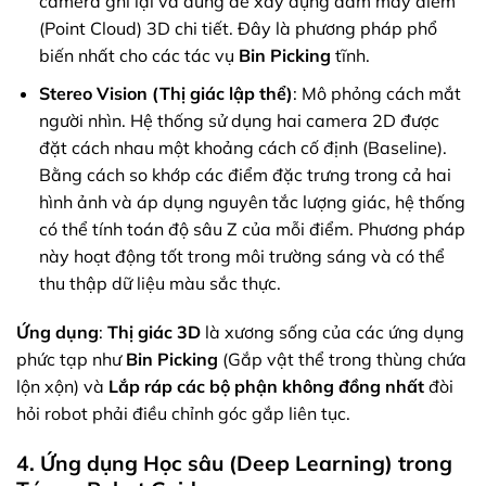
camera ghi lại và dùng để xây dựng đám mây điểm
(Point Cloud) 3D chi tiết. Đây là phương pháp phổ
biến nhất cho các tác vụ
Bin Picking
tĩnh.
Stereo Vision (Thị giác lập thể)
: Mô phỏng cách mắt
người nhìn. Hệ thống sử dụng hai camera 2D được
đặt cách nhau một khoảng cách cố định (Baseline).
Bằng cách so khớp các điểm đặc trưng trong cả hai
hình ảnh và áp dụng nguyên tắc lượng giác, hệ thống
có thể tính toán độ sâu Z của mỗi điểm. Phương pháp
này hoạt động tốt trong môi trường sáng và có thể
thu thập dữ liệu màu sắc thực.
Ứng dụng
:
Thị giác 3D
là xương sống của các ứng dụng
phức tạp như
Bin Picking
(Gắp vật thể trong thùng chứa
lộn xộn) và
Lắp ráp các bộ phận không đồng nhất
đòi
hỏi robot phải điều chỉnh góc gắp liên tục.
4. Ứng dụng Học sâu (Deep Learning) trong