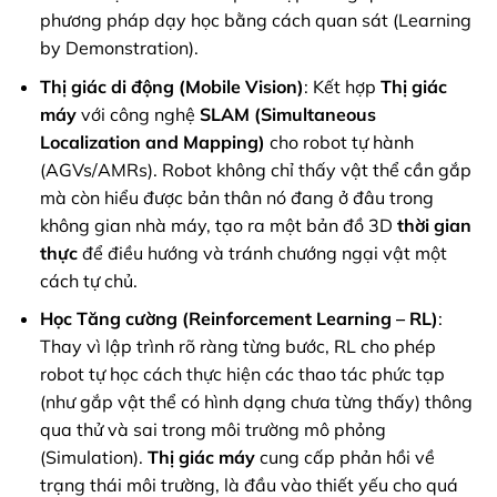
phương pháp dạy học bằng cách quan sát (Learning
by Demonstration).
Thị giác di động (Mobile Vision)
: Kết hợp
Thị giác
máy
với công nghệ
SLAM (Simultaneous
Localization and Mapping)
cho robot tự hành
(AGVs/AMRs). Robot không chỉ thấy vật thể cần gắp
mà còn hiểu được bản thân nó đang ở đâu trong
không gian nhà máy, tạo ra một bản đồ 3D
thời gian
thực
để điều hướng và tránh chướng ngại vật một
cách tự chủ.
Học Tăng cường (Reinforcement Learning – RL)
:
Thay vì lập trình rõ ràng từng bước, RL cho phép
robot tự học cách thực hiện các thao tác phức tạp
(như gắp vật thể có hình dạng chưa từng thấy) thông
qua thử và sai trong môi trường mô phỏng
(Simulation).
Thị giác máy
cung cấp phản hồi về
trạng thái môi trường, là đầu vào thiết yếu cho quá