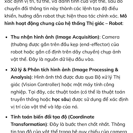
xác định vị trí, tư thế, và danh tính của vật thể, sau đó
chuyển đổi thông tin này thành các lệnh tọa độ điều
khiển, hướng dẫn robot thực hiện thao tác chính xác.
Mô
hình hoạt động chung của hệ thống Thị giác – Robot
:
Thu nhận hình ảnh (Image Acquisition)
: Camera
(thường được gắn trên đầu kẹp (end-effector) của
robot hoặc gắn cố định trên dây chuyền) chụp ảnh
vật thể. Đây là nguồn dữ liệu đầu vào.
Xử lý & Phân tích hình ảnh (Image Processing &
Analysis)
: Hình ảnh thô được đưa qua Bộ xử lý Thị
giác (Vision Controller) hoặc một máy tính công
nghiệp. Tại đây, các thuật toán (có thể là thuật toán
truyền thống hoặc
học sâu
) được sử dụng để xác định
vị trí của vật thể và lớp của nó.
Tính toán biến đổi tọa độ (Coordinate
Transformation)
: Đây là bước then chốt nhất. Thông
tin tọa độ của vật thể trong hệ quy chiếu của camera