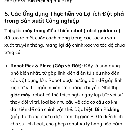
các tác vụ
Bin Picking
phức tạp.
5. Các Ứng dụng Thực tiễn và Lợi ích Đột phá
trong Sản xuất Công nghiệp
Thị giác máy trong điều khiển robot (robot guidance)
đã tạo ra một cuộc cách mạng trong các tác vụ sản
xuất truyền thống, mang lại độ chính xác và tốc độ chưa
từng có.
Robot Pick & Place (Gắp và Đặt)
: Đây là ứng dụng
phổ biến nhất, từ gắp linh kiện điện tử siêu nhỏ đến
các vật dụng lớn. Robot được hướng dẫn để gắp linh
kiện từ vị trí ngẫu nhiên trên băng chuyền. Nhờ
thị
giác máy
, robot có thể thích nghi ngay lập tức với sự
thay đổi vị trí, loại bỏ nhu cầu về các cơ cấu cơ khí
đắt tiền để căn chỉnh vật thể. Đặc biệt,
Bin Picking
(gắp từ thùng chứa) dựa trên thị giác 3D là điển hình
cho sự linh hoạt, cho phép robot xử lý hàng hóa nằm