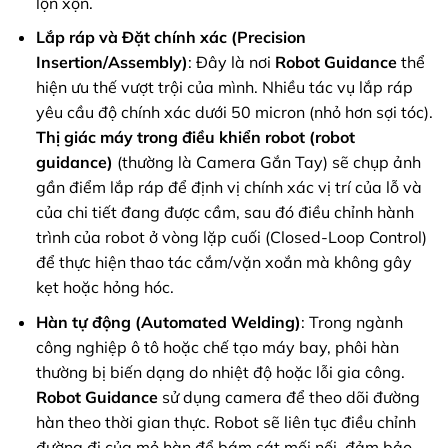
lộn xộn.
Lắp ráp và Đặt chính xác (Precision
Insertion/Assembly)
: Đây là nơi
Robot Guidance
thể
hiện ưu thế vượt trội của mình. Nhiều tác vụ lắp ráp
yêu cầu độ chính xác dưới 50 micron (nhỏ hơn sợi tóc).
Thị giác máy trong điều khiển robot (robot
guidance)
(thường là Camera Gắn Tay) sẽ chụp ảnh
gần điểm lắp ráp để định vị chính xác vị trí của lỗ và
của chi tiết đang được cầm, sau đó điều chỉnh hành
trình của robot ở vòng lặp cuối (Closed-Loop Control)
để thực hiện thao tác cắm/vặn xoắn mà không gây
kẹt hoặc hỏng hóc.
Hàn tự động (Automated Welding)
: Trong ngành
công nghiệp ô tô hoặc chế tạo máy bay, phôi hàn
thường bị biến dạng do nhiệt độ hoặc lỗi gia công.
Robot Guidance
sử dụng camera để theo dõi đường
hàn theo thời gian thực. Robot sẽ liên tục điều chỉnh
đường đi của mỏ hàn để bám sát mối nối, đảm bảo