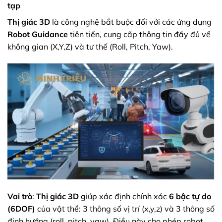
tạp
Thị giác 3D
là công nghệ bắt buộc đối với các ứng dụng
Robot Guidance
tiên tiến, cung cấp thông tin đầy đủ về
không gian (X,Y,Z) và tư thế (Roll, Pitch, Yaw).
Vai trò
:
Thị giác 3D
giúp xác định chính xác
6 bậc tự do
(6DOF)
của vật thể: 3 thông số vị trí (x,y,z) và 3 thông số
định hướng (roll, pitch, yaw). Điều này cho phép robot