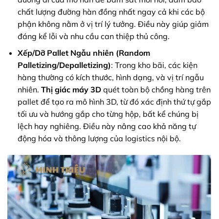
chất lượng đường hàn đồng nhất ngay cả khi các bộ
phận không nằm ở vị trí lý tưởng. Điều này giúp giảm
đáng kể lỗi và nhu cầu can thiệp thủ công.
Xếp/Dỡ Pallet Ngẫu nhiên (Random
Palletizing/Depalletizing)
: Trong kho bãi, các kiện
hàng thường có kích thước, hình dạng, và vị trí ngẫu
nhiên.
Thị giác máy 3D
quét toàn bộ chồng hàng trên
pallet để tạo ra mô hình 3D, từ đó xác định thứ tự gắp
tối ưu và hướng gắp cho từng hộp, bất kể chúng bị
lệch hay nghiêng. Điều này nâng cao khả năng tự
động hóa và thông lượng của logistics nội bộ.