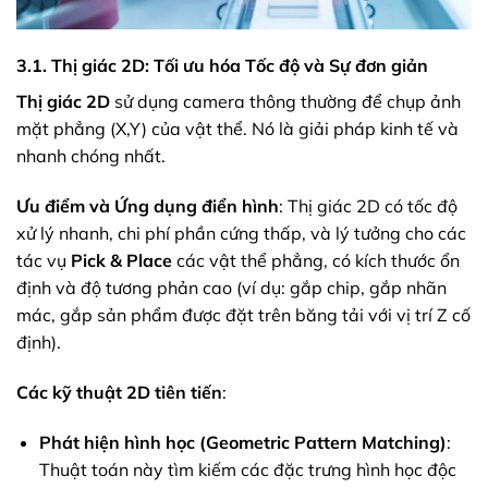
3.1. Thị giác 2D: Tối ưu hóa Tốc độ và Sự đơn giản
Thị giác 2D
sử dụng camera thông thường để chụp ảnh
mặt phẳng (X,Y) của vật thể. Nó là giải pháp kinh tế và
nhanh chóng nhất.
Ưu điểm và Ứng dụng điển hình
: Thị giác 2D có tốc độ
xử lý nhanh, chi phí phần cứng thấp, và lý tưởng cho các
tác vụ
Pick & Place
các vật thể phẳng, có kích thước ổn
định và độ tương phản cao (ví dụ: gắp chip, gắp nhãn
mác, gắp sản phẩm được đặt trên băng tải với vị trí Z cố
định).
Các kỹ thuật 2D tiên tiến
:
Phát hiện hình học (Geometric Pattern Matching)
:
Thuật toán này tìm kiếm các đặc trưng hình học độc