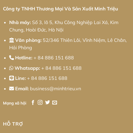
Chính
Xác
Công ty TNHH Thương Mại Và Sản Xuất Minh Triệu
Và
Chiến
Lược
Nhà máy:
Số 3, lô 5, Khu Công Nghiệp Lai Xá, Kim
Tối
Ưu
Chung, Hoài Đức, Hà Nội
Chi
Phí
Cho
Văn phòng:
52/346 Thiên Lôi, Vĩnh Niệm, Lê Chân,
Doanh
Nghiệp
Hải Phòng
Hotline:
+ 84 886 151 688
Whatsapp:
+ 84 886 151 688
Line:
+ 84 886 151 688
Email:
business@minhtrieu.vn
Mạng xã hội
HỖ TRỢ