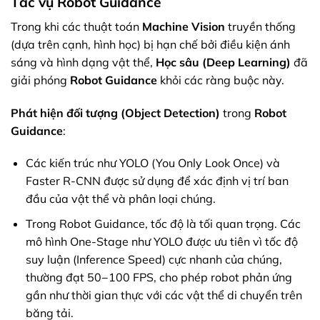
Tác vụ Robot Guidance
Trong khi các thuật toán
Machine Vision
truyền thống
(dựa trên cạnh, hình học) bị hạn chế bởi điều kiện ánh
sáng và hình dạng vật thể,
Học sâu (Deep Learning)
đã
giải phóng
Robot Guidance
khỏi các ràng buộc này.
Phát hiện đối tượng (Object Detection)
trong
Robot
Guidance
:
Các kiến trúc như YOLO (You Only Look Once) và
Faster R-CNN được sử dụng để xác định vị trí ban
đầu của vật thể và phân loại chúng.
Trong Robot Guidance, tốc độ là tối quan trọng. Các
mô hình One-Stage như YOLO được ưu tiên vì tốc độ
suy luận (Inference Speed) cực nhanh của chúng,
thường đạt 50−100 FPS, cho phép robot phản ứng
gần như thời gian thực với các vật thể di chuyển trên
băng tải.