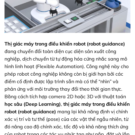
Thị giác máy trong điều khiển robot (robot guidance)
đang chuyển đổi toàn diện cục diện sản xuất công
nghiệp, dịch chuyển từ tự động hóa cứng nhắc sang mô
hình linh hoạt (Flexible Automation). Công nghệ này cho
phép robot công nghiệp không còn bị giới hạn bởi các
điểm cố định được lập trình sẵn mà có thể “nhìn” và
phản ứng với môi trường thay đổi theo thời gian thực.
Bằng cách tích hợp camera 2D hoặc 3D với thuật toán
học sâu (Deep Learning)
,
thị giác máy trong điều khiển
robot (robot guidance)
mang lại khả năng định vị chính
xác vị trí và tư thế (pose) của các vật thể ngẫu nhiên, từ
đó nâng cao độ chính xác, tốc độ và khả năng thích ứng
của robot trong các tác vụ phức tạp như gắp, đặt và lắp