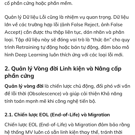
cố phần cứng hoặc phần mềm.
Quản lý Dữ liệu Lỗi cũng là nhiệm vụ quan trọng. Dữ liệu
lớn về các trường hợp lỗi (ảnh False Reject, ảnh False
Accept) cần được thu thập liên tục, dán nhãn và phân
loại. Tập dữ liệu này sẽ đóng vai trò là “thức ăn” cho quy
trình Retraining tự động hoặc bán tự động, đảm bảo mô
hình Deep Learning luôn thích ứng với các loại lỗi mới.
2. Quản lý Vòng đời Linh kiện và Nâng cấp
phần cứng
Quản lý vòng đời
là chiến lược chủ động, đối phó với vấn
đề lỗi thời (Obsolescence) và giúp cải thiện Khả năng
tính toán mạnh mẽ khi công nghệ tiến bộ.
2.1. Chiến lược EOL (End-of-Life) và Migration
Chiến lược EOL (End-of-Life) và Migration đảm bảo rằng
hệ thống MV luôn có sẵn linh kiện thay thế, tránh thời