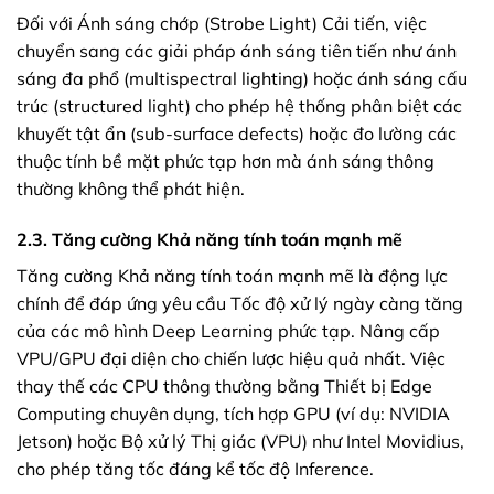
Đối với Ánh sáng chớp (Strobe Light) Cải tiến, việc
chuyển sang các giải pháp ánh sáng tiên tiến như ánh
sáng đa phổ (multispectral lighting) hoặc ánh sáng cấu
trúc (structured light) cho phép hệ thống phân biệt các
khuyết tật ẩn (sub-surface defects) hoặc đo lường các
thuộc tính bề mặt phức tạp hơn mà ánh sáng thông
thường không thể phát hiện.
2.3. Tăng cường Khả năng tính toán mạnh mẽ
Tăng cường Khả năng tính toán mạnh mẽ là động lực
chính để đáp ứng yêu cầu Tốc độ xử lý ngày càng tăng
của các mô hình Deep Learning phức tạp. Nâng cấp
VPU/GPU đại diện cho chiến lược hiệu quả nhất. Việc
thay thế các CPU thông thường bằng Thiết bị Edge
Computing chuyên dụng, tích hợp GPU (ví dụ: NVIDIA
Jetson) hoặc Bộ xử lý Thị giác (VPU) như Intel Movidius,
cho phép tăng tốc đáng kể tốc độ Inference.