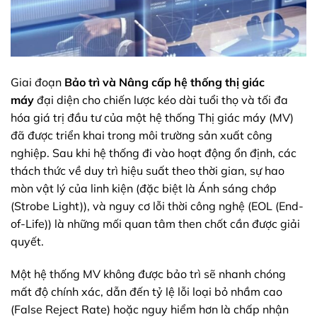
Giai đoạn
Bảo trì và Nâng cấp hệ thống thị giác
máy
đại diện cho chiến lược kéo dài tuổi thọ và tối đa
hóa giá trị đầu tư của một hệ thống Thị giác máy (MV)
đã được triển khai trong môi trường sản xuất công
nghiệp. Sau khi hệ thống đi vào hoạt động ổn định, các
thách thức về duy trì hiệu suất theo thời gian, sự hao
mòn vật lý của linh kiện (đặc biệt là Ánh sáng chớp
(Strobe Light)), và nguy cơ lỗi thời công nghệ (EOL (End-
of-Life)) là những mối quan tâm then chốt cần được giải
quyết.
Một hệ thống MV không được bảo trì sẽ nhanh chóng
mất độ chính xác, dẫn đến tỷ lệ lỗi loại bỏ nhầm cao
(False Reject Rate) hoặc nguy hiểm hơn là chấp nhận