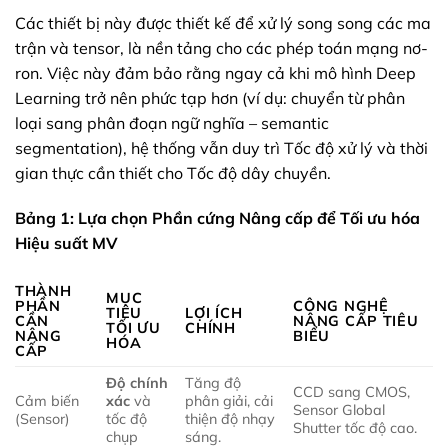
Các thiết bị này được thiết kế để xử lý song song các ma
trận và tensor, là nền tảng cho các phép toán mạng nơ-
ron. Việc này đảm bảo rằng ngay cả khi mô hình Deep
Learning trở nên phức tạp hơn (ví dụ: chuyển từ phân
loại sang phân đoạn ngữ nghĩa – semantic
segmentation), hệ thống vẫn duy trì Tốc độ xử lý và thời
gian thực cần thiết cho Tốc độ dây chuyền.
Bảng 1: Lựa chọn Phần cứng Nâng cấp để Tối ưu hóa
Hiệu suất MV
THÀNH
MỤC
PHẦN
CÔNG NGHỆ
TIÊU
LỢI ÍCH
CẦN
NÂNG CẤP TIÊU
TỐI ƯU
CHÍNH
NÂNG
BIỂU
HÓA
CẤP
Độ chính
Tăng độ
CCD sang CMOS,
Cảm biến
xác
và
phân giải, cải
Sensor Global
(Sensor)
tốc độ
thiện độ nhạy
Shutter tốc độ cao.
chụp
sáng.