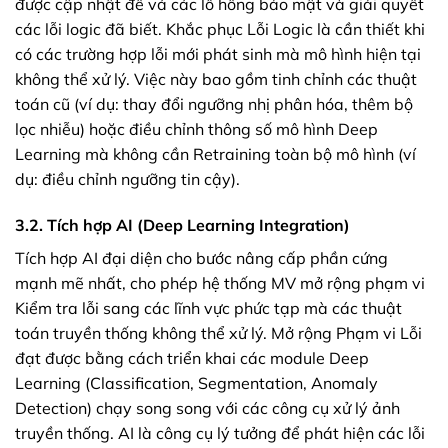
được cập nhật để vá các lỗ hổng bảo mật và giải quyết
các lỗi logic đã biết. Khắc phục Lỗi Logic là cần thiết khi
có các trường hợp lỗi mới phát sinh mà mô hình hiện tại
không thể xử lý. Việc này bao gồm tinh chỉnh các thuật
toán cũ (ví dụ: thay đổi ngưỡng nhị phân hóa, thêm bộ
lọc nhiễu) hoặc điều chỉnh thông số mô hình Deep
Learning mà không cần Retraining toàn bộ mô hình (ví
dụ: điều chỉnh ngưỡng tin cậy).
3.2. Tích hợp AI (Deep Learning Integration)
Tích hợp AI đại diện cho bước nâng cấp phần cứng
mạnh mẽ nhất, cho phép hệ thống MV mở rộng phạm vi
Kiểm tra lỗi sang các lĩnh vực phức tạp mà các thuật
toán truyền thống không thể xử lý. Mở rộng Phạm vi Lỗi
đạt được bằng cách triển khai các module Deep
Learning (Classification, Segmentation, Anomaly
Detection) chạy song song với các công cụ xử lý ảnh
truyền thống. AI là công cụ lý tưởng để phát hiện các lỗi