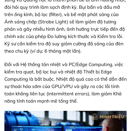
đòi hỏi quy trình làm sạch định kỳ. Bụi bẩn và dầu mỡ
trên ống kính, bộ lọc (filter), và bề mặt phát sáng của
Ánh sáng chớp (Strobe Light) sẽ làm giảm độ tương
phản và gây nhiễu hình ảnh, ảnh hưởng trực tiếp đến độ
chính xác của phép Đo lường kích thước và Kiểm tra lỗi.
Kỹ sư cần kiểm tra độ suy giảm cường độ sáng của đèn
theo chu kỳ (ví dụ: 6 tháng một lần).
Đối với Hệ thống tản nhiệt và PC/Edge Computing, việc
kiểm tra quạt, bộ lọc bụi và nhiệt độ Thiết bị Edge
Computing là bắt buộc. Nhiệt độ quá cao có thể dẫn đến
sự thoái hóa sớm của GPU/VPU và gây ra các lỗi tính
toán không liên tục (intermittent errors), làm giảm Khả
năng tính toán mạnh mẽ tổng thể.