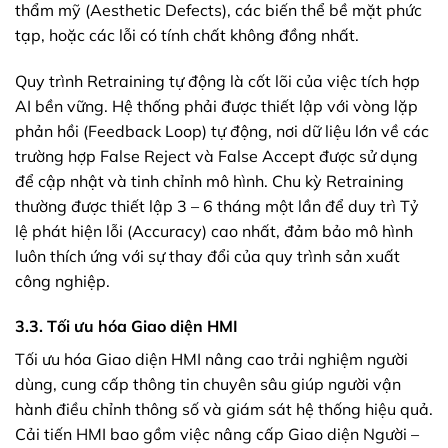
thẩm mỹ (Aesthetic Defects), các biến thể bề mặt phức
tạp, hoặc các lỗi có tính chất không đồng nhất.
Quy trình Retraining tự động là cốt lõi của việc tích hợp
AI bền vững. Hệ thống phải được thiết lập với vòng lặp
phản hồi (Feedback Loop) tự động, nơi dữ liệu lớn về các
trường hợp False Reject và False Accept được sử dụng
để cập nhật và tinh chỉnh mô hình. Chu kỳ Retraining
thường được thiết lập 3 – 6 tháng một lần để duy trì Tỷ
lệ phát hiện lỗi (Accuracy) cao nhất, đảm bảo mô hình
luôn thích ứng với sự thay đổi của quy trình sản xuất
công nghiệp.
3.3. Tối ưu hóa Giao diện HMI
Tối ưu hóa Giao diện HMI nâng cao trải nghiệm người
dùng, cung cấp thông tin chuyên sâu giúp người vận
hành điều chỉnh thông số và giám sát hệ thống hiệu quả.
Cải tiến HMI bao gồm việc nâng cấp Giao diện Người –