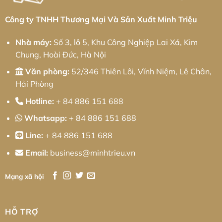
Cơ
Khí
Chính
Công ty TNHH Thương Mại Và Sản Xuất Minh Triệu
Xác
Toàn
Diện
Nhà máy:
Số 3, lô 5, Khu Công Nghiệp Lai Xá, Kim
Chung, Hoài Đức, Hà Nội
Văn phòng:
52/346 Thiên Lôi, Vĩnh Niệm, Lê Chân,
Hải Phòng
Hotline:
+ 84 886 151 688
Whatsapp:
+ 84 886 151 688
Line:
+ 84 886 151 688
Email:
business@minhtrieu.vn
Mạng xã hội
HỖ TRỢ