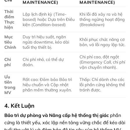
MAINTENANCE)
MAINTENANCE)
Thời
Lập lịch định kỳ (Time-
Khi lỗi đã xảy ra và hệ
điểm
based) hoặc Dựa trên Điều
thống ngừng hoạt động
Thực
kiện (Condition-based)
(Breakdown)
hiện
Mục
Duy trì hiệu suất, ngăn
Khôi phục chức năng cơ
tiêu
ngừa downtime, kéo dài
bản, vá lỗi ngay lập tức.
Chính
tuổi thọ thiết bị.
Chi phí cao, đột ngột
Chi
Chi phí nhỏ, có thể dự
(Emergency Call, chi phí
phí
đoán.
vận chuyển nhanh).
Ưu
Rất cao: Đảm bảo Bảo trì
Thấp: Chỉ dành cho các
tiên
hiệu chuẩn và Cập nhật
lỗi phần cứng không thể
trong
phần mềm thường xuyên.
tránh được.
MV
4. Kết Luận
Bảo trì dự phòng và
Nâng cấp hệ thống thị giác
phần
cứng là thiết yếu, xác lập nền tảng vững chắc để kéo dài
tuổi thọ vật lý và đảm bảo độ tin cậy của hệ thống MV.