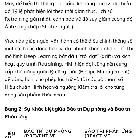
Máy để hiển thị thông tin thống kê nâng cao (ví dụ: biểu
đồ Tỷ lệ phát hiện lỗi theo thời gian thực, lịch sử
Retraining gần nhất, cảnh báo về độ suy giảm cường độ
Ánh sáng chớp (Strobe Light)).
Việc này giúp người vận hành có thể điều chỉnh thông số
một cách chủ động hơn, ví dụ: nhanh chóng nhận biết khi
mô hình Deep Learning bắt đầu “trôi dạt” (drift) và kích
hoạt quy trình Retraining. HMI hiện đại cũng nên cung
cấp khả năng quản lý công thức (Recipe Management)
dễ dàng hơn, cho phép lưu trữ và tải các bộ tham số
Hiệu chuẩn Hình học và ngưỡng Kiểm tra lỗi cho từng
dòng sản phẩm khác nhau.
Bảng 2: Sự Khác biệt giữa Bảo trì Dự phòng và Bảo trì
Phản ứng
BẢO TRÌ DỰ PHÒNG
BẢO TRÌ PHẢN ỨNG
TIÊU
(PREVENTIVE
(REACTIVE
CHÍ