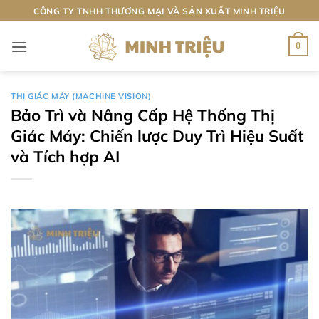
Bỏ
CÔNG TY TNHH THƯƠNG MẠI VÀ SẢN XUẤT MINH TRIỆU
qua
nội
0
dung
THỊ GIÁC MÁY (MACHINE VISION)
Bảo Trì và Nâng Cấp Hệ Thống Thị
Giác Máy: Chiến lược Duy Trì Hiệu Suất
và Tích hợp AI