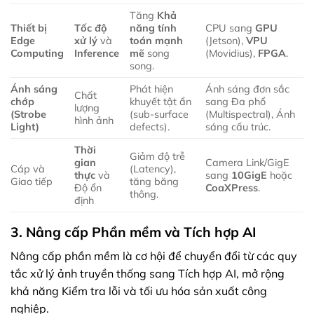
Tăng
Khả
Thiết bị
Tốc độ
năng tính
CPU sang
GPU
Edge
xử lý
và
toán mạnh
(Jetson),
VPU
Computing
Inference
mẽ
song
(Movidius),
FPGA
.
song.
Ánh sáng
Phát hiện
Ánh sáng đơn sắc
Chất
chớp
khuyết tật ẩn
sang Đa phổ
lượng
(Strobe
(sub-surface
(Multispectral), Ánh
hình ảnh
Light)
defects).
sáng cấu trúc.
Thời
Giảm độ trễ
gian
Camera Link/GigE
Cáp và
(Latency),
thực
và
sang
10GigE
hoặc
Giao tiếp
tăng băng
Độ ổn
CoaXPress
.
thông.
định
3. Nâng cấp Phần mềm và Tích hợp AI
Nâng cấp phần mềm là cơ hội để chuyển đổi từ các quy
tắc xử lý ảnh truyền thống sang Tích hợp AI, mở rộng
khả năng Kiểm tra lỗi và tối ưu hóa sản xuất công
nghiệp.