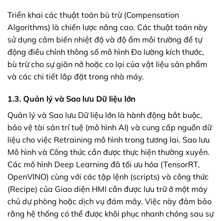
Triển khai các thuật toán bù trừ (Compensation
Algorithms) là chiến lược nâng cao. Các thuật toán này
sử dụng cảm biến nhiệt độ và độ ẩm môi trường để tự
động điều chỉnh thông số mô hình Đo lường kích thước,
bù trừ cho sự giãn nở hoặc co lại của vật liệu sản phẩm
và các chi tiết lắp đặt trong nhà máy.
1.3. Quản lý và Sao lưu Dữ liệu lớn
Quản lý và Sao lưu Dữ liệu lớn là hành động bắt buộc,
bảo vệ tài sản trí tuệ (mô hình AI) và cung cấp nguồn dữ
liệu cho việc Retraining mô hình trong tương lai. Sao lưu
Mô hình và Công thức cần được thực hiện thường xuyên.
Các mô hình Deep Learning đã tối ưu hóa (TensorRT,
OpenVINO) cùng với các tập lệnh (scripts) và công thức
(Recipe) của Giao diện HMI cần được lưu trữ ở một máy
chủ dự phòng hoặc dịch vụ đám mây. Việc này đảm bảo
rằng hệ thống có thể được khôi phục nhanh chóng sau sự