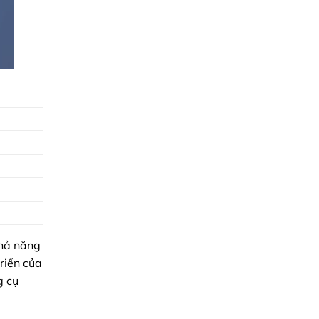
khả năng
riển của
g cụ