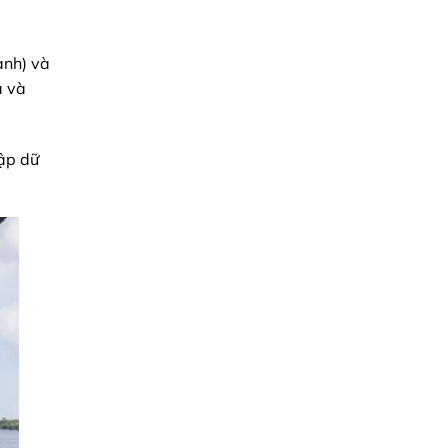
ành) và
á và
ập dữ