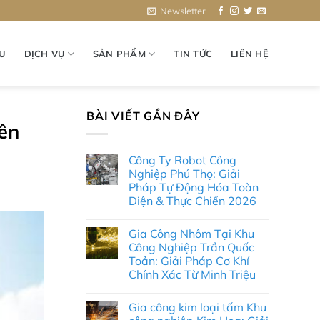
Newsletter
ỆU
DỊCH VỤ
SẢN PHẨM
TIN TỨC
LIÊN HỆ
BÀI VIẾT GẦN ĐÂY
ên
Công Ty Robot Công
Nghiệp Phú Thọ: Giải
Pháp Tự Động Hóa Toàn
Diện & Thực Chiến 2026
Không
có
Gia Công Nhôm Tại Khu
bình
luận
Công Nghiệp Trần Quốc
ở
Toản: Giải Pháp Cơ Khí
Công
Ty
Chính Xác Từ Minh Triệu
Robot
Công
Không
Nghiệp
có
Gia công kim loại tấm Khu
Phú
bình
Thọ:
luận