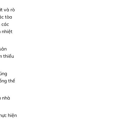
t và rò
ác tòa
n các
 nhiệt
sản
m thiểu
húng
ổng thể
n nhà
hực hiện