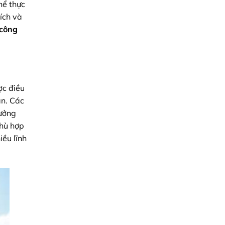
hể thực
Chính
Xác
 ích và
Toàn
Diện
 công
ợc điều
an. Các
tưởng
phù hợp
iều lĩnh