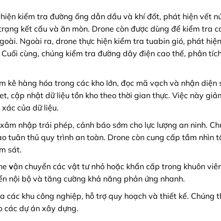
hiện kiểm tra đường ống dẫn dầu và khí đốt, phát hiện vết nứ
 trạng kết cấu và ăn mòn. Drone còn được dùng để kiểm tra c
oài. Ngoài ra, drone thực hiện kiểm tra tuabin gió, phát hiệ
Cuối cùng, chúng kiểm tra đường dây điện cao thế, phân tích
m kê hàng hóa trong các kho lớn, đọc mã vạch và nhận diện 
et, cập nhật dữ liệu tồn kho theo thời gian thực. Việc này giả
 xác của dữ liệu.
xâm nhập trái phép, cảnh báo sớm cho lực lượng an ninh. C
ảo tuân thủ quy trình an toàn. Drone còn cung cấp tầm nhìn t
m sát.
ne
v
ận chuyển các vật tư nhỏ hoặc khẩn cấp trong khuôn viê
yển nội bộ và tăng cường khả năng phản ứng nhanh.
a các khu công nghiệp, hỗ trợ quy hoạch và thiết kế. Chúng t
ho các dự án xây dựng.