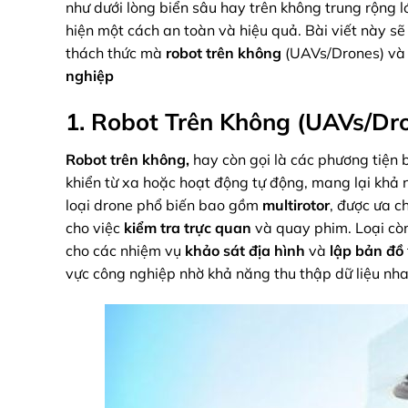
như dưới lòng biển sâu hay trên không trung rộng 
hiện một cách an toàn và hiệu quả. Bài viết này sẽ 
thách thức mà
robot trên không
(UAVs/Drones) v
nghiệp
1. Robot Trên Không (UAVs/Dr
Robot trên không,
hay còn gọi là các phương tiện b
khiển từ xa hoặc hoạt động tự động, mang lại khả n
loại drone phổ biến bao gồm
multirotor
, được ưa c
cho việc
kiểm tra trực quan
và quay phim. Loại còn
cho các nhiệm vụ
khảo sát địa hình
và
lập bản đồ
vực công nghiệp nhờ khả năng thu thập dữ liệu nh