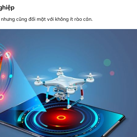
ghiệp
ể nhưng cũng đối mặt với không ít rào cản.