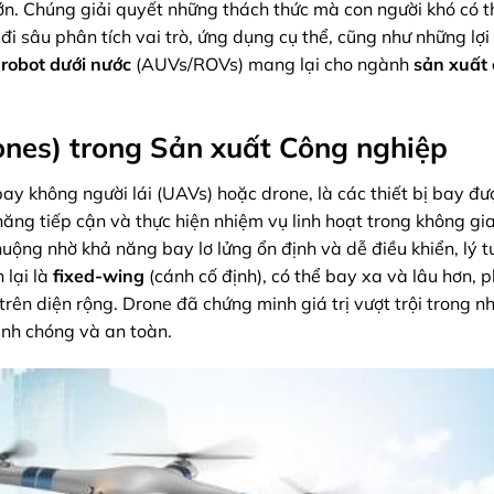
lớn. Chúng giải quyết những thách thức mà con người khó có t
đi sâu phân tích vai trò, ứng dụng cụ thể, cũng như những lợi
à
robot dưới nước
(AUVs/ROVs) mang lại cho ngành
sản xuất
ones) trong Sản xuất Công nghiệp
ay không người lái (UAVs) hoặc drone, là các thiết bị bay đư
ăng tiếp cận và thực hiện nhiệm vụ linh hoạt trong không gi
huộng nhờ khả năng bay lơ lửng ổn định và dễ điều khiển, lý 
 lại là
fixed-wing
(cánh cố định), có thể bay xa và lâu hơn, 
trên diện rộng. Drone đã chứng minh giá trị vượt trội trong nh
anh chóng và an toàn.