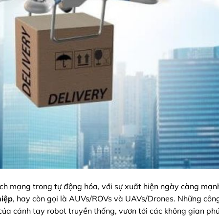
ách mạng trong tự động hóa, với sự xuất hiện ngày càng mạ
hiệp
, hay còn gọi là AUVs/ROVs và UAVs/Drones. Những côn
ủa cánh tay robot truyền thống, vươn tới các không gian ph