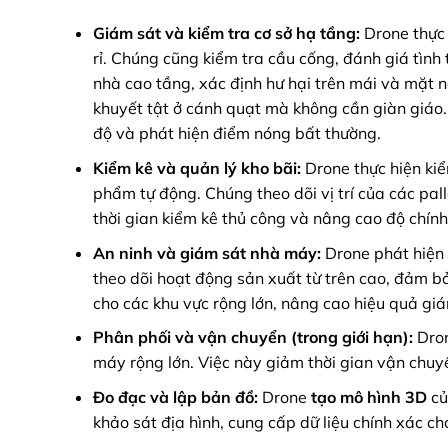
Giám sát và kiểm tra cơ sở hạ tầng:
Drone thực 
rỉ. Chúng cũng kiểm tra cầu cống, đánh giá tình
nhà cao tầng, xác định hư hại trên mái và mặt ng
khuyết tật ở cánh quạt mà không cần giàn giáo. 
độ và phát hiện điểm nóng bất thường.
Kiểm kê và quản lý kho bãi:
Drone thực hiện kiể
phẩm tự động. Chúng theo dõi vị trí của các pall
thời gian kiểm kê thủ công và nâng cao độ chính
An ninh và giám sát nhà máy:
Drone phát hiện 
theo dõi hoạt động sản xuất từ trên cao, đảm b
cho các khu vực rộng lớn, nâng cao hiệu quả giá
Phân phối và vận chuyển (trong giới hạn):
Dro
máy rộng lớn. Việc này giảm thời gian vận chu
Đo đạc và lập bản đồ:
Drone
tạo mô hình 3D
củ
khảo sát địa hình, cung cấp dữ liệu chính xác c