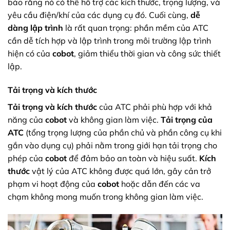
bảo rằng nó có thể hỗ trợ các kích thước, trọng lượng, và
yêu cầu điện/khí của các dụng cụ đó. Cuối cùng,
dễ
dàng lập trình
là rất quan trọng: phần mềm của ATC
cần dễ tích hợp và lập trình trong môi trường lập trình
hiện có của
cobot
, giảm thiểu thời gian và công sức thiết
lập.
Tải trọng và kích thước
Tải trọng và kích thước
của ATC phải phù hợp với khả
năng của
cobot
và không gian làm việc.
Tải trọng của
ATC
(tổng trọng lượng của phần chủ và phần công cụ khi
gắn vào dụng cụ) phải nằm trong giới hạn tải trọng cho
phép của
cobot
để đảm bảo an toàn và hiệu suất.
Kích
thước
vật lý của ATC không được quá lớn, gây cản trở
phạm vi hoạt động của
cobot
hoặc dẫn đến các va
chạm không mong muốn trong không gian làm việc.