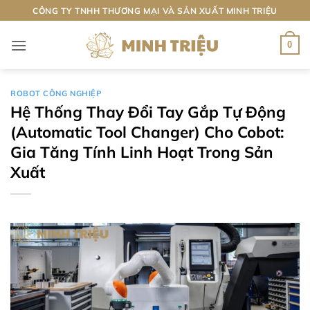
Bỏ
CÔNG TY TNHH THƯƠNG MẠI VÀ SẢN XUẤT MINH TRIỆU
qua
nội
0
dung
ROBOT CÔNG NGHIỆP
Hệ Thống Thay Đổi Tay Gắp Tự Động
(Automatic Tool Changer) Cho Cobot:
Gia Tăng Tính Linh Hoạt Trong Sản
Xuất