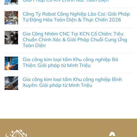
Không
có
Công Ty Robot Công Nghiệp Lào Cai: Giải Pháp
bình
luận
Tự Động Hóa Toàn Diện & Thực Chiến 2026
ở
Gia
Không
Công
có
Gia Công Nhôm CNC Tại KCN Cổ Chiên: Tiêu
Nhôm
bình
Tại
luận
Chuẩn Chính Xác & Giải Pháp Chuỗi Cung Ứng
Khu
ở
Toàn Diện
Công
Công
Nghiệp
Ty
Không
Sa
Robot
có
Đéc:
Công
Gia công kim loại tấm Khu công nghiệp Bá
bình
Giải
Nghiệp
luận
Thiện: Giải pháp từ Minh Triệu
Pháp
Lào
ở
Cơ
Cai:
Gia
Không
Khí
Giải
Công
có
Chính
Pháp
Gia công kim loại tấm Khu công nghiệp Bình
Nhôm
bình
Xác
Tự
CNC
luận
Xuyên: Giải pháp từ Minh Triệu
Toàn
Động
Tại
ở
Diện
Hóa
KCN
Gia
Không
Toàn
Cổ
công
có
Diện
Chiên:
kim
bình
&
Tiêu
loại
luận
Thực
Chuẩn
tấm
ở
Chiến
Chính
Khu
Gia
2026
Xác
công
công
&
nghiệp
kim
Giải
Bá
loại
Pháp
Thiện:
tấm
Chuỗi
Giải
Khu
Cung
pháp
công