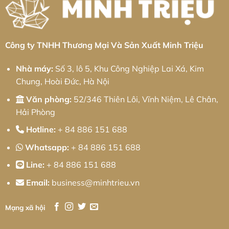
Ứng
từ
nghiệp
Toàn
Minh
Bình
Diện
Triệu
Xuyên:
Giải
pháp
từ
Minh
Công ty TNHH Thương Mại Và Sản Xuất Minh Triệu
Triệu
Nhà máy:
Số 3, lô 5, Khu Công Nghiệp Lai Xá, Kim
Chung, Hoài Đức, Hà Nội
Văn phòng:
52/346 Thiên Lôi, Vĩnh Niệm, Lê Chân,
Hải Phòng
Hotline:
+ 84 886 151 688
Whatsapp:
+ 84 886 151 688
Line:
+ 84 886 151 688
Email:
business@minhtrieu.vn
Mạng xã hội