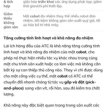
& tích
giản hóa
triển khai
các ứng dụng phức tạp, giảm
hợp
thời gian/chi phí thiết lập.
Giảm
Một
cobot
đa nhiệm thay thế nhiều robot đơn
thiểu
nhiệm, tiết kiệm không gian sản xuất quý giá, tối
không
ưu hóa bố trí nhà máy.
gian sàn
Tăng cường tính linh hoạt và khả năng đa nhiệm
Lợi ích hàng đầu của ATC là khả năng tăng cường tính
linh hoạt và khả năng đa nhiệm của một
cobot
, cho
phép nó thực hiện nhiều tác vụ khác nhau trong cùng
một chu trình sản xuất hoặc ca làm việc mà không cần
bất kỳ sự can thiệp thủ công nào. Thay vì chỉ được dùng
cho một công việc cụ thể, một
cobot
có ATC có thể
chuyển đổi nhanh chóng từ tác vụ
gắp và đặt (pick-
and-place)
sang vặn vít, rồi hàn, sau đó kiểm tra chất
lượng.
Khả năng này đặc biệt quan trọng trong sản xuất các