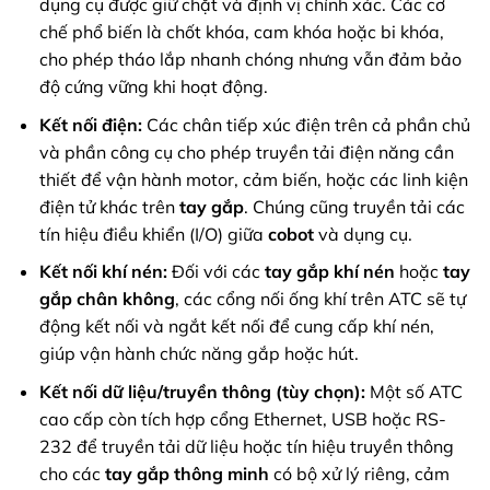
dụng cụ được giữ chặt và định vị chính xác. Các cơ
chế phổ biến là chốt khóa, cam khóa hoặc bi khóa,
cho phép tháo lắp nhanh chóng nhưng vẫn đảm bảo
độ cứng vững khi hoạt động.
Kết nối điện:
Các chân tiếp xúc điện trên cả phần chủ
và phần công cụ cho phép truyền tải điện năng cần
thiết để vận hành motor, cảm biến, hoặc các linh kiện
điện tử khác trên
tay gắp
. Chúng cũng truyền tải các
tín hiệu điều khiển (I/O) giữa
cobot
và dụng cụ.
Kết nối khí nén:
Đối với các
tay gắp khí nén
hoặc
tay
gắp chân không
, các cổng nối ống khí trên ATC sẽ tự
động kết nối và ngắt kết nối để cung cấp khí nén,
giúp vận hành chức năng gắp hoặc hút.
Kết nối dữ liệu/truyền thông (tùy chọn):
Một số ATC
cao cấp còn tích hợp cổng Ethernet, USB hoặc RS-
232 để truyền tải dữ liệu hoặc tín hiệu truyền thông
cho các
tay gắp thông minh
có bộ xử lý riêng, cảm