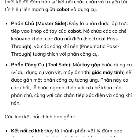
thiết kế để đảm bảo sự kết nối chắc chắn và truyền tải
tín hiệu liền mạch giữa
cobot
và dụng cụ.
Phần Chủ (Master Side):
Đây là phần được lắp trực
tiếp vào khớp cổ tay của
cobot
. Nó chứa các cơ chế
khóa/mở khóa, các đầu nối điện (Electrical Pass-
Through), và các cổng khí nén (Pneumatic Pass-
Through) tương thích với phần công cụ.
Phần Công Cụ (Tool Side):
Mỗi
tay gắp
hoặc dụng cụ
(ví dụ: dụng cụ vặn vít, máy ảnh
thị giác máy tính
) sẽ
được gắn một phần công cụ tương ứng. Phần này có
các chốt, lỗ hoặc ngạnh khớp với cơ chế khóa của
phần chủ, cùng với các chân tiếp xúc điện và cổng khí
nén.
Các loại kết nối chính bao gồm:
Kết nối cơ khí:
Đây là thành phần vật lý đảm bảo