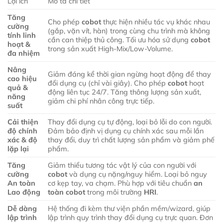
Lợi ích
Mô tả chi tiết
Tăng
Cho phép
cobot
thực hiện nhiều tác vụ khác nhau
cường
(gắp, vặn vít, hàn) trong cùng chu trình mà không
tính linh
cần can thiệp thủ công. Tối ưu hóa sử dụng
cobot
hoạt &
trong sản xuất High-Mix/Low-Volume.
đa nhiệm
Nâng
Giảm đáng kể thời gian ngừng hoạt động để thay
cao hiệu
đổi dụng cụ (chỉ vài giây). Cho phép
cobot
hoạt
quả &
động liên tục 24/7. Tăng thông lượng sản xuất,
năng
giảm chi phí nhân công trực tiếp.
suất
Cải thiện
Thay đổi dụng cụ tự động, loại bỏ lỗi do con người.
độ chính
Đảm bảo định vị dụng cụ chính xác sau mỗi lần
xác & độ
thay đổi, duy trì chất lượng sản phẩm và giảm phế
lặp lại
phẩm.
Tăng
Giảm thiểu tương tác vật lý của con người với
cường
cobot
và dụng cụ nặng/nguy hiểm. Loại bỏ nguy
An toàn
cơ kẹp tay, va chạm. Phù hợp với tiêu chuẩn
an
Lao động
toàn cobot
trong môi trường
HRI
.
Dễ dàng
Hệ thống đi kèm thư viện phần mềm/wizard, giúp
lập trình
lập trình quy trình thay đổi dụng cụ trực quan. Đơn