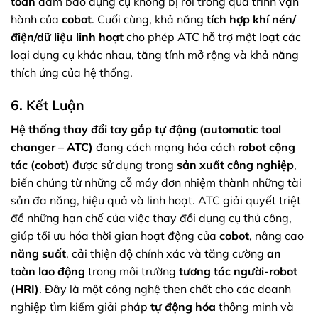
toàn
đảm bảo dụng cụ không bị rơi trong quá trình vận
hành của
cobot
. Cuối cùng, khả năng
tích hợp khí nén/
điện/dữ liệu linh hoạt
cho phép ATC hỗ trợ một loạt các
loại dụng cụ khác nhau, tăng tính mở rộng và khả năng
thích ứng của hệ thống.
6. Kết Luận
Hệ thống thay đổi tay gắp tự động (automatic tool
changer – ATC)
đang cách mạng hóa cách
robot cộng
tác (cobot)
được sử dụng trong
sản xuất công nghiệp
,
biến chúng từ những cỗ máy đơn nhiệm thành những tài
sản đa năng, hiệu quả và linh hoạt. ATC giải quyết triệt
để những hạn chế của việc thay đổi dụng cụ thủ công,
giúp tối ưu hóa thời gian hoạt động của
cobot
, nâng cao
năng suất
, cải thiện độ chính xác và tăng cường
an
toàn lao động
trong môi trường
tương tác người-robot
(HRI)
. Đây là một công nghệ then chốt cho các doanh
nghiệp tìm kiếm giải pháp
tự động hóa
thông minh và