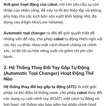
thời gian hoạt động của cobot
, mà còn yêu cầu sự can
thiệp của nhân công, dễ xảy ra lỗi khi tháo lắp và không
phù hợp cho các kịch bản sản xuất khối lượng nhỏ, đa
dạng cao (High-Mix/Low-Volume).
Automatic tool changer
ra đời để giải quyết triệt để
những vấn đề này, cho phép
cobot
tự động thích nghi với
các tác vụ khác nhau một cách nhanh chóng và chính
xác, từ đó tối ưu hóa năng suất và giảm chi phí vận
hành.
2. Hệ Thống Thay Đổi Tay Gắp Tự Động
(Automatic Tool Changer) Hoạt Động Thế
Nào
Hệ thống thay đổi tay gắp tự động (ATC)
là một giải
pháp cơ khí-điện tử thông minh, cho phép
cobot
thay đổi
các dụng cụ cuối cánh tay (EOAT) một cách tự động và
linh hoạt. Hệ thống này bao gồm hai phần chính hoạt