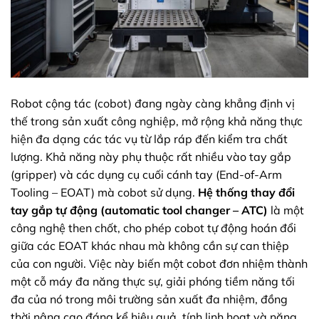
Robot cộng tác (cobot) đang ngày càng khẳng định vị
thế trong sản xuất công nghiệp, mở rộng khả năng thực
hiện đa dạng các tác vụ từ lắp ráp đến kiểm tra chất
lượng. Khả năng này phụ thuộc rất nhiều vào tay gắp
(gripper) và các dụng cụ cuối cánh tay (End-of-Arm
Tooling – EOAT) mà cobot sử dụng.
Hệ thống thay đổi
tay gắp tự động (automatic tool changer – ATC)
là một
công nghệ then chốt, cho phép cobot tự động hoán đổi
giữa các EOAT khác nhau mà không cần sự can thiệp
của con người. Việc này biến một cobot đơn nhiệm thành
một cỗ máy đa năng thực sự, giải phóng tiềm năng tối
đa của nó trong môi trường sản xuất đa nhiệm, đồng
thời nâng cao đáng kể hiệu quả, tính linh hoạt và năng