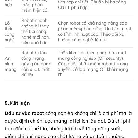
tích hợp chi tiết, Chuẩn bị hạ tầng
hợp
móc, phần
CNTT phù hợp
mềm hiện có
Robot nhanh
Lỗi
Chọn robot có khả năng nâng cấp
chóng bị thay
thời
phần mềm/phần cứng, Ưu tiên robot
thế bởi công
công
có tính linh hoạt cao, Theo dõi xu
nghệ mới hơn,
nghệ
hướng công nghệ liên tục
hiệu quả hơn
Robot bị tấn
Triển khai các biện pháp bảo mật
An
công mạng,
mạng công nghiệp (OT security),
ninh
gây gián đoạn
Cập nhật phần mềm robot thường
mạng
sản xuất, mất
xuyên, Cô lập mạng OT khỏi mạng
dữ liệu
IT
5. Kết luận
Đầu tư vào robot
công nghiệp không chỉ là chi phí mà là
quyết định chiến lược mang lại lợi ích lâu dài. Dù chi phí
ban đầu có thể lớn, nhưng lợi ích về tăng năng suất,
giảm chi phí, nâng cao chất lượng và an toàn thường