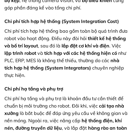
bộ kẹp
, hệ thống camera vision, và
bộ điều khiển
cũng
góp phần đáng kể vào tổng chi phí.
Chi phí tích hợp hệ thống (System Integration Cost)
Chi phí tích hợp hệ thống bao gồm toàn bộ quá trình đưa
robot vào hoạt động. Điều này đòi hỏi
thiết kế hệ thống
và bố trí layout
, sau đó là
lắp đặt cơ khí và điện
. Việc
lập trình robot
và
tích hợp với các hệ thống hiện có
như
PLC, ERP, MES là không thể thiếu, thường do các
nhà
tích hợp hệ thống (System Integrators)
chuyên nghiệp
thực hiện.
Chi phí hạ tầng và phụ trợ
Chi phí hạ tầng và phụ trợ là khoản đầu tư cần thiết để
chuẩn bị môi trường cho robot. Đôi khi, việc
cải tạo nhà
xưởng
là bắt buộc để đáp ứng yêu cầu về không gian và
nền móng. Ngoài ra, việc nâng cấp
hệ thống điện, khí
nén, đường truyền dữ liệu
, và lắp đặt
hàng rào an toàn