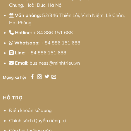
Ưu
Chung, Hoài Đức, Hà Nội
Chi
Phí
Cho
Văn phòng:
52/346 Thiên Lôi, Vĩnh Niệm, Lê Chân,
Doanh
Nghiệp
Hải Phòng
Hotline:
+ 84 886 151 688
Whatsapp:
+ 84 886 151 688
Line:
+ 84 886 151 688
Email:
business@minhtrieu.vn
Mạng xã hội
HỖ TRỢ
Điều khoản sử dụng
Chính sách Quyền riêng tư
Câu hỏi thường gặp