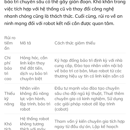
bảo trì chuyên sâu có thể gây gián đoạn. Khó khăn trong
việc tích hợp với hệ thống cũ và thay đổi công nghệ
nhanh chóng cũng là thách thức. Cuối cùng, rủi ro về an
ninh mạng đối với robot kết nối cần được quan tâm.
Rủi ro
tiềm
Mô tả
Cách thức giảm thiểu
ẩn
Chi
Hỏng hóc, cần
Ký hợp đồng bảo trì định kỳ với nhà
phí
linh kiện thay
cung cấp, Đào tạo nhân viên nội bộ
bảo
thế đắt tiền,
về bảo trì cơ bản, Mua robot từ các
trì
dịch vụ bảo trì
thương hiệu uy tín có linh kiện sẵn có
cao
chuyên biệt
Nhân viên
Đầu tư mạnh vào đào tạo chuyên
Thiếu
không đủ năng
sâu cho đội ngũ kỹ thuật, Thuê thêm
kỹ
lực vận hành,
chuyên gia có kinh nghiệm, Sử dụng
năng
lập trình, bảo trì
các giải pháp robot dễ lập trình
robot
(cobot)
Hệ thống robot
Tham vấn ý kiến chuyên gia tích hợp
Khó
không tương
ngay từ đầu dự án, Lập kế hoạch
tích
thích với máy