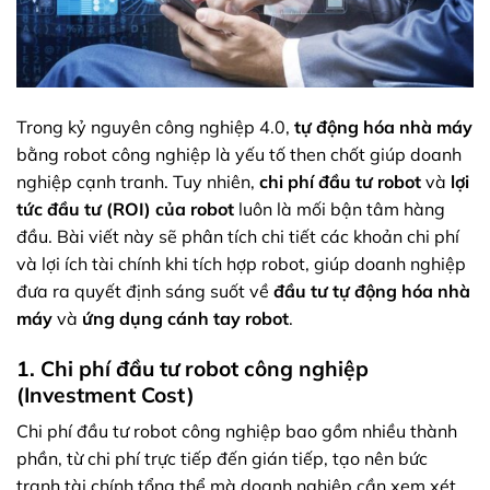
Trong kỷ nguyên công nghiệp 4.0,
tự động hóa nhà máy
bằng robot công nghiệp là yếu tố then chốt giúp doanh
nghiệp cạnh tranh. Tuy nhiên,
chi phí đầu tư robot
và
lợi
tức đầu tư (ROI) của robot
luôn là mối bận tâm hàng
đầu. Bài viết này sẽ phân tích chi tiết các khoản chi phí
và lợi ích tài chính khi tích hợp robot, giúp doanh nghiệp
đưa ra quyết định sáng suốt về
đầu tư tự động hóa nhà
máy
và
ứng dụng cánh tay robot
.
1. Chi phí đầu tư robot công nghiệp
(Investment Cost)
Chi phí đầu tư robot công nghiệp bao gồm nhiều thành
phần, từ chi phí trực tiếp đến gián tiếp, tạo nên bức
tranh tài chính tổng thể mà doanh nghiệp cần xem xét