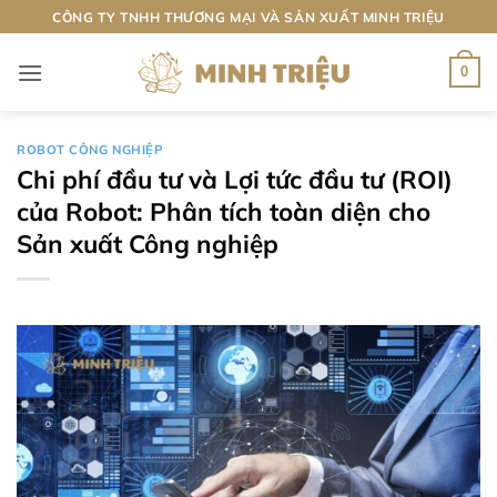
Bỏ
CÔNG TY TNHH THƯƠNG MẠI VÀ SẢN XUẤT MINH TRIỆU
qua
nội
0
dung
ROBOT CÔNG NGHIỆP
Chi phí đầu tư và Lợi tức đầu tư (ROI)
của Robot: Phân tích toàn diện cho
Sản xuất Công nghiệp