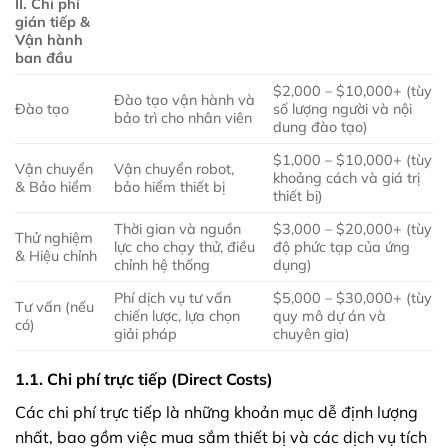
II. Chi phí
gián tiếp &
Vận hành
ban đầu
$2,000 – $10,000+ (tùy
Đào tạo vận hành và
Đào tạo
số lượng người và nội
bảo trì cho nhân viên
dung đào tạo)
$1,000 – $10,000+ (tùy
Vận chuyển
Vận chuyển robot,
khoảng cách và giá trị
& Bảo hiểm
bảo hiểm thiết bị
thiết bị)
Thời gian và nguồn
$3,000 – $20,000+ (tùy
Thử nghiệm
lực cho chạy thử, điều
độ phức tạp của ứng
& Hiệu chỉnh
chỉnh hệ thống
dụng)
Phí dịch vụ tư vấn
$5,000 – $30,000+ (tùy
Tư vấn (nếu
chiến lược, lựa chọn
quy mô dự án và
có)
giải pháp
chuyên gia)
1.1. Chi phí trực tiếp (Direct Costs)
Các chi phí trực tiếp là những khoản mục dễ định lượng
nhất, bao gồm việc mua sắm thiết bị và các dịch vụ tích