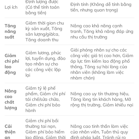
Định lượng được
Định tính (Không dễ tính bằng
Lợi ích
(Có thể tính toán
tiền, nhưng quan trọng)
bằng tiền)
Giảm thời gian chu
Tăng
Nâng cao khả năng cạnh
kỳ sản xuất, Tăng
năng
tranh, Tăng khả năng đáp ứng
sản lượng/giờ/ca,
suất
nhu cầu thị trường
Tăng doanh thu
Giải phóng nhân sự cho các
Giảm lương, phúc
Giảm
công việc giá trị cao hơn, Giảm
lợi, tuyển dụng, đào
chi phí
áp lực tìm kiếm lao động phổ
tạo nhân sự cho
lao
thông, Tăng sự hài lòng của
các công việc lặp
động
nhân viên (không làm việc
lại
nhàm chán)
Giảm tỷ lệ phế
Nâng
phẩm, Giảm chi phí
Nâng cao uy tín thương hiệu,
cao
tái chế/sửa chữa,
Tăng lòng tin khách hàng, Mở
chất
Giảm chi phí bảo
rộng thị trường, Giảm khiếu nại
lượng
hành
Giảm chi phí bồi
Cải
thường tai nạn,
Nâng cao tinh thần làm việc
thiện
Giảm phí bảo hiểm
của nhân viên, Tuân thủ quy
an
lao động, Giảm thời
định pháp luật, Tránh rủi ro