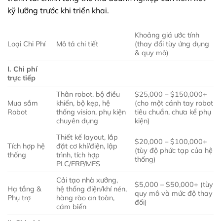
kỹ lưỡng trước khi triển khai.
Khoảng giá ước tính
Loại Chi Phí
Mô tả chi tiết
(thay đổi tùy ứng dụng
& quy mô)
I. Chi phí
trực tiếp
Thân robot, bộ điều
$25,000 – $150,000+
Mua sắm
khiển, bộ kẹp, hệ
(cho một cánh tay robot
Robot
thống vision, phụ kiện
tiêu chuẩn, chưa kể phụ
chuyên dụng
kiện)
Thiết kế layout, lắp
$20,000 – $100,000+
Tích hợp hệ
đặt cơ khí/điện, lập
(tùy độ phức tạp của hệ
thống
trình, tích hợp
thống)
PLC/ERP/MES
Cải tạo nhà xưởng,
$5,000 – $50,000+ (tùy
Hạ tầng &
hệ thống điện/khí nén,
quy mô và mức độ thay
Phụ trợ
hàng rào an toàn,
đổi)
cảm biến