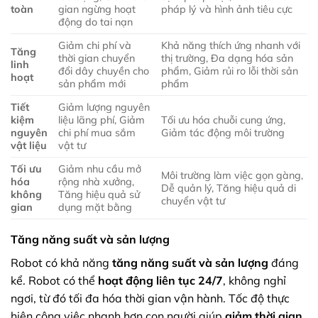
toàn
gian ngừng hoạt
pháp lý và hình ảnh tiêu cực
động do tai nạn
Giảm chi phí và
Khả năng thích ứng nhanh với
Tăng
thời gian chuyển
thị trường, Đa dạng hóa sản
linh
đổi dây chuyền cho
phẩm, Giảm rủi ro lỗi thời sản
hoạt
sản phẩm mới
phẩm
Tiết
Giảm lượng nguyên
kiệm
liệu lãng phí, Giảm
Tối ưu hóa chuỗi cung ứng,
nguyên
chi phí mua sắm
Giảm tác động môi trường
vật liệu
vật tư
Tối ưu
Giảm nhu cầu mở
Môi trường làm việc gọn gàng,
hóa
rộng nhà xưởng,
Dễ quản lý, Tăng hiệu quả di
không
Tăng hiệu quả sử
chuyển vật tư
gian
dụng mặt bằng
Tăng năng suất và sản lượng
Robot có khả năng
tăng năng suất và sản lượng
đáng
kể. Robot có thể
hoạt động liên tục 24/7
, không nghỉ
ngơi, từ đó tối đa hóa thời gian vận hành. Tốc độ thực
hiện công việc nhanh hơn con người giúp
giảm thời gian