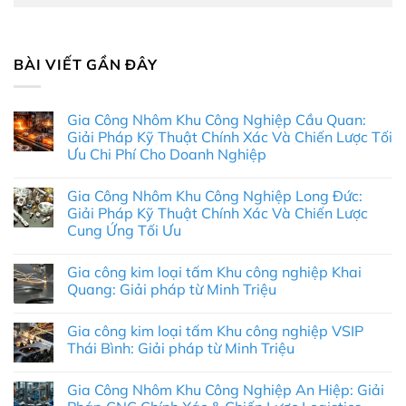
BÀI VIẾT GẦN ĐÂY
Gia Công Nhôm Khu Công Nghiệp Cầu Quan:
Giải Pháp Kỹ Thuật Chính Xác Và Chiến Lược Tối
Ưu Chi Phí Cho Doanh Nghiệp
Không
có
Gia Công Nhôm Khu Công Nghiệp Long Đức:
bình
luận
Giải Pháp Kỹ Thuật Chính Xác Và Chiến Lược
ở
Cung Ứng Tối Ưu
Gia
Công
Không
Nhôm
có
Khu
Gia công kim loại tấm Khu công nghiệp Khai
bình
Công
luận
Quang: Giải pháp từ Minh Triệu
Nghiệp
ở
Cầu
Gia
Không
Quan:
Công
có
Giải
Gia công kim loại tấm Khu công nghiệp VSIP
Nhôm
bình
Pháp
Khu
luận
Thái Bình: Giải pháp từ Minh Triệu
Kỹ
Công
ở
Thuật
Nghiệp
Gia
Không
Chính
Long
công
có
Xác
Gia Công Nhôm Khu Công Nghiệp An Hiệp: Giải
Đức:
kim
bình
Và
Giải
loại
luận