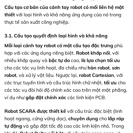
Cấu tạo cơ bản của cánh tay robot
có mối liên hệ mật
thiết
với loại hình và khả năng ứng dụng của nó trong
thực tế sản xuất công nghiệp.
3.1. Cấu tạo quyết định loại hình và khả năng
Mỗi loại cánh tay robot
có một cấu tạo đặc trưng
phù
hợp với các ứng dụng riêng biệt.
Robot khớp nối
, với
nhiều khớp quay và
bậc tự do
cao,
là lựa chọn tối ưu
cho các tác vụ linh hoạt, đa chiều như
hàn robot
,
sơn
robot
, và xử lý vật liệu. Ngược lại,
robot Cartesian
, với
các trục tuyến tính và cấu trúc hình chữ nhật,
tối ưu
cho
các tác vụ đòi hỏi độ chính xác cao trên một mặt phẳng,
ví dụ như
gắp đặt chính xác
các linh kiện PCB.
Robot SCARA
được thiết kế
với cấu trúc đặc biệt (linh
hoạt ngang, cứng vững dọc),
chuyên dụng
cho
lắp ráp
tự động
và gắp đặt tốc độ cao các linh kiện nhỏ. Trong