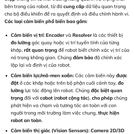
bên trong của robot, từ đó
cung cấp
dữ liệu quan trọng
cho bộ điều khiển để ra quyết định và điều chỉnh hành vi.
Các loại cảm biến phổ biến bao gồm:
Cảm biến vị trí:
Encoder
và
Resolver
là các thiết bị
đo lường
góc quay hoặc vị trí tuyến tính của từng
khớp,
rất quan trọng
để robot biết chính xác vị trí của
nó trong không gian. Chúng
đảm bảo
độ chính xác
lặp lại và định vị của robot.
Cảm biến lực/mô-men xoắn:
Các cảm biến này
được
đặt
ở các khớp hoặc trên bộ phận cuối cánh tay,
đo
lường
lực tác động lên robot. Chúng
đặc biệt quan
trọng
đối với
cobot
(
robot cộng tác
),
cho phép
chúng
phát hiện va chạm và tương tác an toàn với con
người trong môi trường làm việc chung,
thực hiện
robot an toàn
.
Cảm biến thị giác (Vision Sensors):
Camera 2D/3D