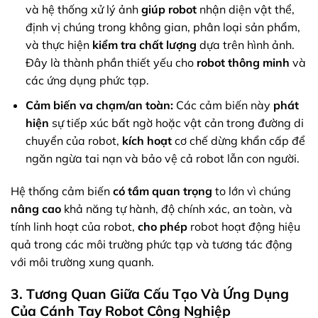
và hệ thống xử lý ảnh
giúp robot
nhận diện vật thể,
định vị chúng trong không gian, phân loại sản phẩm,
và thực hiện
kiểm tra chất lượng
dựa trên hình ảnh.
Đây là thành phần thiết yếu cho
robot thông minh
và
các ứng dụng phức tạp.
Cảm biến va chạm/an toàn:
Các cảm biến này
phát
hiện
sự tiếp xúc bất ngờ hoặc vật cản trong đường di
chuyển của robot,
kích hoạt
cơ chế dừng khẩn cấp để
ngăn ngừa tai nạn và bảo vệ cả robot lẫn con người.
Hệ thống cảm biến
có tầm quan trọng
to lớn vì chúng
nâng cao
khả năng tự hành, độ chính xác, an toàn, và
tính linh hoạt của robot,
cho phép
robot hoạt động hiệu
quả trong các môi trường phức tạp và tương tác động
với môi trường xung quanh.
3. Tương Quan Giữa Cấu Tạo Và Ứng Dụng
Của Cánh Tay Robot Công Nghiệp