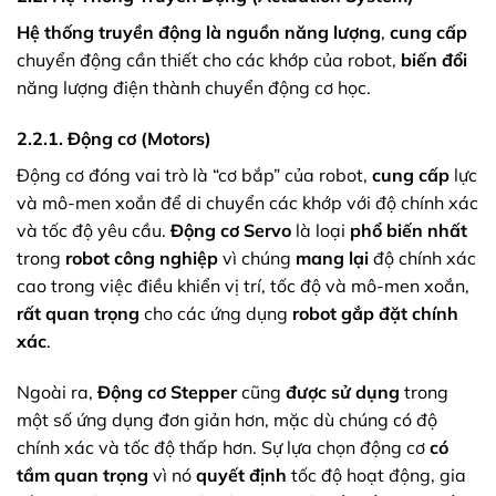
Hệ thống truyền động
là nguồn năng lượng
,
cung cấp
chuyển động cần thiết cho các khớp của robot,
biến đổi
năng lượng điện thành chuyển động cơ học.
2.2.1. Động cơ (Motors)
Động cơ đóng vai trò là “cơ bắp” của robot,
cung cấp
lực
và mô-men xoắn để di chuyển các khớp với độ chính xác
và tốc độ yêu cầu.
Động cơ Servo
là loại
phổ biến nhất
trong
robot công nghiệp
vì chúng
mang lại
độ chính xác
cao trong việc điều khiển vị trí, tốc độ và mô-men xoắn,
rất quan trọng
cho các ứng dụng
robot gắp đặt chính
xác
.
Ngoài ra,
Động cơ Stepper
cũng
được sử dụng
trong
một số ứng dụng đơn giản hơn, mặc dù chúng có độ
chính xác và tốc độ thấp hơn. Sự lựa chọn động cơ
có
tầm quan trọng
vì nó
quyết định
tốc độ hoạt động, gia