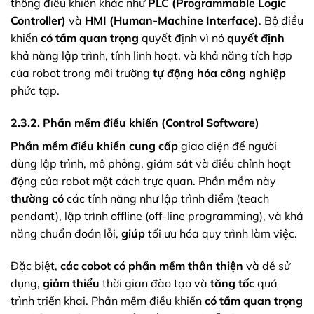
thống điều khiển khác như
PLC (Programmable Logic
Controller)
và
HMI (Human-Machine Interface)
. Bộ điều
khiển
có tầm quan trọng
quyết định vì nó
quyết định
khả năng lập trình, tính linh hoạt, và khả năng tích hợp
của robot trong môi trường
tự động hóa công nghiệp
phức tạp.
2.3.2. Phần mềm điều khiển (Control Software)
Phần mềm điều khiển
cung cấp
giao diện để người
dùng lập trình, mô phỏng, giám sát và điều chỉnh hoạt
động của robot một cách trực quan. Phần mềm này
thường có
các tính năng như lập trình điểm (teach
pendant), lập trình offline (off-line programming), và khả
năng chuẩn đoán lỗi,
giúp
tối ưu hóa quy trình làm việc.
Đặc biệt,
các cobot
có phần mềm thân thiện
và dễ sử
dụng,
giảm thiểu
thời gian đào tạo và
tăng tốc
quá
trình triển khai. Phần mềm điều khiển
có tầm quan trọng