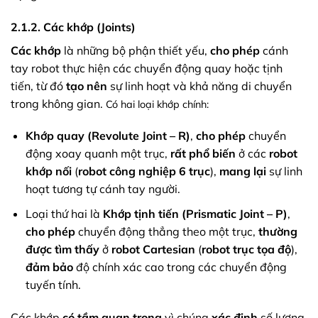
2.1.2. Các khớp (Joints)
Các khớp
là những bộ phận thiết yếu,
cho phép
cánh
tay robot thực hiện các chuyển động quay hoặc tịnh
tiến, từ đó
tạo nên
sự linh hoạt và khả năng di chuyển
trong không gian.
Có hai loại khớp chính:
Khớp quay (Revolute Joint – R)
,
cho phép
chuyển
động xoay quanh một trục,
rất phổ biến
ở các
robot
khớp nối
(
robot công nghiệp 6 trục
),
mang lại
sự linh
hoạt tương tự cánh tay người.
Loại thứ hai là
Khớp tịnh tiến (Prismatic Joint – P)
,
cho phép
chuyển động thẳng theo một trục,
thường
được tìm thấy
ở
robot Cartesian
(
robot trục tọa độ
),
đảm bảo
độ chính xác cao trong các chuyển động
tuyến tính.
Các khớp
có tầm quan trọng
vì chúng
xác định
số lượng