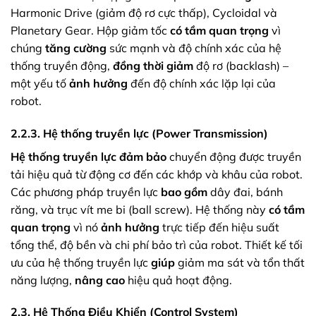
Harmonic Drive (giảm độ rơ cực thấp), Cycloidal và
Planetary Gear. Hộp giảm tốc
có tầm quan trọng
vì
chúng
tăng cường
sức mạnh và độ chính xác của hệ
thống truyền động,
đồng thời giảm
độ rơ (backlash) –
một yếu tố
ảnh hưởng
đến độ chính xác lặp lại của
robot.
2.2.3. Hệ thống truyền lực (Power Transmission)
Hệ thống truyền lực
đảm bảo
chuyển động được truyền
tải hiệu quả từ động cơ đến các khớp và khâu của robot.
Các phương pháp truyền lực
bao gồm
dây đai, bánh
răng, và trục vít me bi (ball screw). Hệ thống này
có tầm
quan trọng
vì nó
ảnh hưởng
trực tiếp đến hiệu suất
tổng thể, độ bền và chi phí bảo trì của robot. Thiết kế tối
ưu của hệ thống truyền lực
giúp
giảm ma sát và tổn thất
năng lượng,
nâng cao
hiệu quả hoạt động.
2.3. Hệ Thống Điều Khiển (Control System)