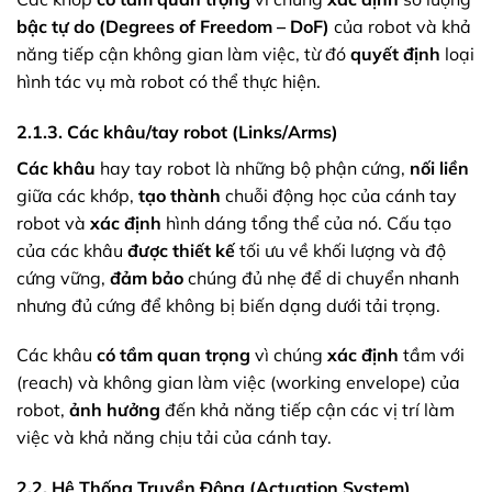
bậc tự do (Degrees of Freedom – DoF)
của robot và khả
năng tiếp cận không gian làm việc, từ đó
quyết định
loại
hình tác vụ mà robot có thể thực hiện.
2.1.3. Các khâu/tay robot (Links/Arms)
Các khâu
hay tay robot là những bộ phận cứng,
nối liền
giữa các khớp,
tạo thành
chuỗi động học của cánh tay
robot và
xác định
hình dáng tổng thể của nó. Cấu tạo
của các khâu
được thiết kế
tối ưu về khối lượng và độ
cứng vững,
đảm bảo
chúng đủ nhẹ để di chuyển nhanh
nhưng đủ cứng để không bị biến dạng dưới tải trọng.
Các khâu
có tầm quan trọng
vì chúng
xác định
tầm với
(reach) và không gian làm việc (working envelope) của
robot,
ảnh hưởng
đến khả năng tiếp cận các vị trí làm
việc và khả năng chịu tải của cánh tay.
2.2. Hệ Thống Truyền Động (Actuation System)