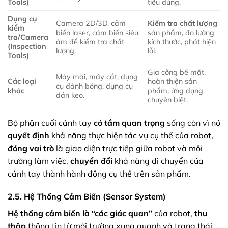
Tools)
tiêu dùng.
Dụng cụ
Camera 2D/3D, cảm
Kiểm tra chất lượng
kiểm
biến laser, cảm biến siêu
sản phẩm, đo lường
tra/Camera
âm để kiểm tra chất
kích thước, phát hiện
(Inspection
lượng.
lỗi.
Tools)
Gia công bề mặt,
Máy mài, máy cắt, dụng
Các loại
hoàn thiện sản
cụ đánh bóng, dụng cụ
khác
phẩm, ứng dụng
dán keo.
chuyên biệt.
Bộ phận cuối cánh tay
có tầm quan trọng
sống còn vì nó
quyết định
khả năng thực hiện tác vụ cụ thể của robot,
đóng vai trò
là giao diện trực tiếp giữa robot và môi
trường làm việc,
chuyển đổi
khả năng di chuyển của
cánh tay thành hành động cụ thể trên sản phẩm.
2.5. Hệ Thống Cảm Biến (Sensor System)
Hệ thống cảm biến
là “các giác quan”
của robot,
thu
thập
thông tin từ môi trường xung quanh và trạng thái