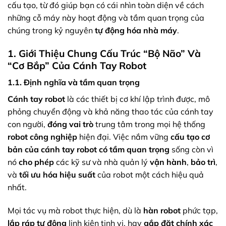
cấu tạo, từ đó giúp bạn có cái nhìn toàn diện về cách
những cỗ máy này hoạt động và tầm quan trọng của
chúng trong kỷ nguyên
tự động hóa nhà máy
.
1. Giới Thiệu Chung Cấu Trúc “Bộ Não” Và
“Cơ Bắp” Của Cánh Tay Robot
1.1. Định nghĩa và tầm quan trọng
Cánh tay robot
là các thiết bị cơ khí lập trình được, mô
phỏng chuyển động và khả năng thao tác của cánh tay
con người,
đóng vai trò
trung tâm trong mọi hệ thống
robot công nghiệp
hiện đại. Việc nắm vững
cấu tạo cơ
bản của cánh tay robot
có tầm quan trọng
sống còn vì
nó
cho phép
các kỹ sư và nhà quản lý
vận hành
,
bảo trì
,
và
tối ưu hóa hiệu suất
của robot một cách hiệu quả
nhất.
Mọi tác vụ mà robot thực hiện, dù là
hàn robot
phức tạp,
lắp ráp tự động
linh kiện tinh vi, hay
gắp đặt chính xác