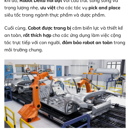
khi đó,
Robot Delta
nổi bật
với cấu trúc song song và
trọng lượng nhẹ,
ưu việt
cho các tác vụ
pick and place
siêu tốc trong ngành thực phẩm và dược phẩm.
Cuối cùng,
Cobot
được trang bị
cảm biến lực và thiết kế
an toàn,
rất thích hợp
cho các ứng dụng làm việc cộng
tác trực tiếp với con người,
đảm bảo
robot an toàn
trong
môi trường chung.