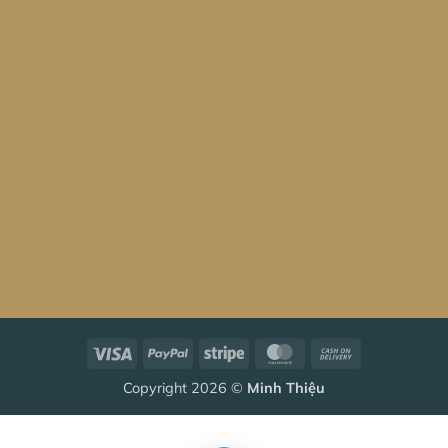
Visa
PayPal
Stripe
MasterCard
Cash
On
Copyright 2026 ©
Minh Thiệu
Delivery