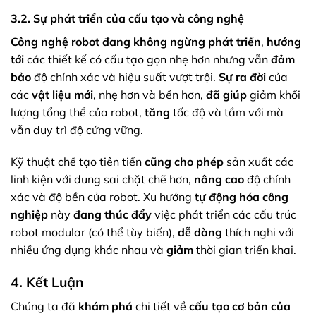
3.2. Sự phát triển của cấu tạo và công nghệ
Công nghệ robot
đang không ngừng phát triển
,
hướng
tới
các thiết kế có cấu tạo gọn nhẹ hơn nhưng vẫn
đảm
bảo
độ chính xác và hiệu suất vượt trội.
Sự ra đời
của
các
vật liệu mới
, nhẹ hơn và bền hơn,
đã giúp
giảm khối
lượng tổng thể của robot,
tăng
tốc độ và tầm với mà
vẫn duy trì độ cứng vững.
Kỹ thuật chế tạo tiên tiến
cũng cho phép
sản xuất các
linh kiện với dung sai chặt chẽ hơn,
nâng cao
độ chính
xác và độ bền của robot. Xu hướng
tự động hóa công
nghiệp
này
đang thúc đẩy
việc phát triển các cấu trúc
robot modular (có thể tùy biến),
dễ dàng
thích nghi với
nhiều ứng dụng khác nhau và
giảm
thời gian triển khai.
4. Kết Luận
Chúng ta đã
khám phá
chi tiết về
cấu tạo cơ bản của