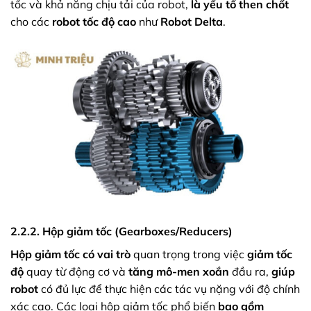
tốc và khả năng chịu tải của robot,
là yếu tố then chốt
cho các
robot tốc độ cao
như
Robot Delta
.
2.2.2. Hộp giảm tốc (Gearboxes/Reducers)
Hộp giảm tốc
có vai trò
quan trọng trong việc
giảm tốc
độ
quay từ động cơ và
tăng mô-men xoắn
đầu ra,
giúp
robot
có đủ lực để thực hiện các tác vụ nặng với độ chính
xác cao. Các loại hộp giảm tốc phổ biến
bao gồm