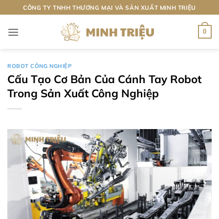
Bỏ
CÔNG TY TNHH THƯƠNG MẠI VÀ SẢN XUẤT MINH TRIỆU
qua
nội
0
dung
ROBOT CÔNG NGHIỆP
Cấu Tạo Cơ Bản Của Cánh Tay Robot
Trong Sản Xuất Công Nghiệp