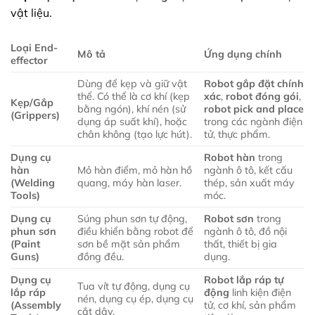
vật liệu.
Loại End-
Mô tả
Ứng dụng chính
effector
Dùng để kẹp và giữ vật
Robot gắp đặt chính
thể. Có thể là cơ khí (kẹp
xác
,
robot đóng gói
,
Kẹp/Gắp
bằng ngón), khí nén (sử
robot pick and place
(Grippers)
dụng áp suất khí), hoặc
trong các ngành điện
chân không (tạo lực hút).
tử, thực phẩm.
Dụng cụ
Robot hàn
trong
hàn
Mỏ hàn điểm, mỏ hàn hồ
ngành ô tô, kết cấu
(Welding
quang, máy hàn laser.
thép, sản xuất máy
Tools)
móc.
Dụng cụ
Súng phun sơn tự động,
Robot sơn
trong
phun sơn
điều khiển bằng robot để
ngành ô tô, đồ nội
(Paint
sơn bề mặt sản phẩm
thất, thiết bị gia
Guns)
đồng đều.
dụng.
Dụng cụ
Robot lắp ráp tự
Tua vít tự động, dụng cụ
lắp ráp
động
linh kiện điện
nén, dụng cụ ép, dụng cụ
(Assembly
tử, cơ khí, sản phẩm
cắt dây.