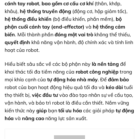
cánh tay robot
,
bao gồm
cơ cấu cơ khí
(thân, khớp,
khâu),
hệ thống truyền động
(động cơ, hộp giảm tốc),
hệ thống điều khiển
(bộ điều khiển, phần mềm),
bộ
phận cuối cánh tay (end-effector)
và
hệ thống cảm
biến
. Mỗi thành phần
đóng một vai trò
không thể thiếu,
quyết định
khả năng vận hành, độ chính xác và tính linh
hoạt của robot.
Hiểu biết sâu sắc về các bộ phận này
là nền tảng
để
khai thác tối đa tiềm năng của
robot công nghiệp
trong
mọi khía cạnh của
tự động hóa nhà máy
. Để
đảm bảo
robot của bạn hoạt động hiệu quả tối đa và
kéo dài
tuổi
thọ thiết bị,
việc đầu tư
vào đào tạo nhân sự về cấu tạo,
vận hành, và bảo trì robot là điều cần thiết. Nắm vững
kiến thức này
giúp
bạn
tối ưu hóa
các giải pháp
tự động
hóa
và
nâng cao
năng lực sản xuất.