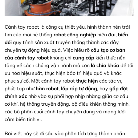
Cánh tay robot là công cụ thiết yếu, hình thành nên trái
tim của mọi hệ thống
robot công nghiệp
hiện đại,
biến
đổi
quy trình sản xuất truyền thống thành các dây
chuyền tự động hiệu quả. Việc hiểu rõ
cấu tạo cơ bản
của cánh tay robot
không chỉ
cung cấp
kiến thức nền
tảng về cách chúng vận hành mà còn
là chìa khóa
để tối
ưu hóa hiệu suất, thực hiện bảo trì hiệu quả và khắc
phục sự cố. Một cánh tay robot
thực hiện
các tác vụ
phức tạp như
hàn robot
,
lắp ráp tự động
, hay
gắp đặt
chính xác
nhờ vào sự phối hợp nhịp nhàng giữa cơ cấu
cơ khí, hệ thống truyền động, bộ điều khiển thông minh,
các bộ phận cuối cánh tay chuyên dụng và mạng lưới
cảm biến tinh vi.
Bài viết này sẽ đi sâu vào phân tích từng thành phần