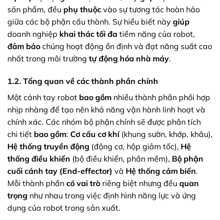
sản phẩm, đều
phụ thuộc
vào sự tương tác hoàn hảo
giữa các bộ phận cấu thành. Sự hiểu biết này
giúp
doanh nghiệp
khai thác tối đa
tiềm năng của robot,
đảm bảo
chúng hoạt động ổn định và đạt năng suất cao
nhất trong môi trường
tự động hóa nhà máy
.
1.2. Tổng quan về các thành phần chính
Một cánh tay robot
bao gồm
nhiều thành phần phối hợp
nhịp nhàng để tạo nên khả năng vận hành linh hoạt và
chính xác. Các nhóm bộ phận chính sẽ được phân tích
chi tiết
bao gồm
:
Cơ cấu cơ khí
(khung sườn, khớp, khâu),
Hệ thống truyền động
(động cơ, hộp giảm tốc),
Hệ
thống điều khiển
(bộ điều khiển, phần mềm),
Bộ phận
cuối cánh tay (End-effector)
và
Hệ thống cảm biến
.
Mỗi thành phần
có vai trò
riêng biệt nhưng đều
quan
trọng
như nhau trong việc định hình năng lực và ứng
dụng của robot trong sản xuất.