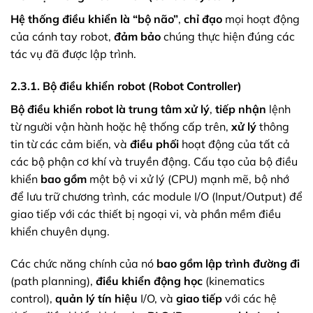
Hệ thống điều khiển
là “bộ não”
,
chỉ đạo
mọi hoạt động
của cánh tay robot,
đảm bảo
chúng thực hiện đúng các
tác vụ đã được lập trình.
2.3.1. Bộ điều khiển robot (Robot Controller)
Bộ điều khiển robot
là trung tâm xử lý
,
tiếp nhận
lệnh
từ người vận hành hoặc hệ thống cấp trên,
xử lý
thông
tin từ các cảm biến, và
điều phối
hoạt động của tất cả
các bộ phận cơ khí và truyền động. Cấu tạo của bộ điều
khiển
bao gồm
một bộ vi xử lý (CPU) mạnh mẽ, bộ nhớ
để lưu trữ chương trình, các module I/O (Input/Output) để
giao tiếp với các thiết bị ngoại vi, và phần mềm điều
khiển chuyên dụng.
Các chức năng chính của nó
bao gồm
lập trình đường đi
(path planning),
điều khiển động học
(kinematics
control),
quản lý tín hiệu
I/O, và
giao tiếp
với các hệ