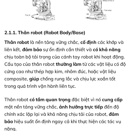
2.1.1. Thân robot (Robot Body/Base)
Thân robot
là nền tảng vững chắc,
cố định
các khớp và
liên kết,
đảm bảo
sự ổn định cần thiết và
có khả năng
chịu toàn bộ tải trọng của cánh tay robot khi hoạt động.
Cấu tạo của thân robot
thường làm
từ các vật liệu có độ
cứng cao như thép hợp kim, nhôm đúc, hoặc vật liệu
composite,
giúp
chống rung lắc và chịu lực xoắn tốt
trong quá trình vận hành liên tục.
Thân robot
có tầm quan trọng
đặc biệt vì nó
cung cấp
một nền tảng vững chắc,
ảnh hưởng trực tiếp
đến độ
chính xác lặp lại và khả năng chịu tải của robot,
đảm
bảo
hiệu suất ổn định ngay cả khi thực hiện các tác vụ
nặng.