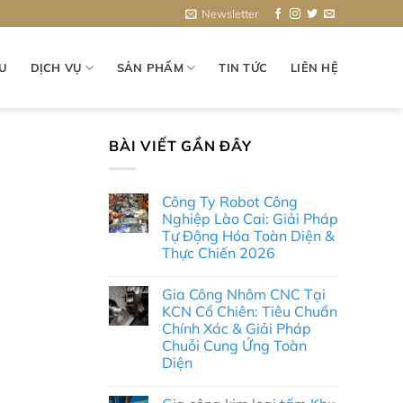
Newsletter
ỆU
DỊCH VỤ
SẢN PHẨM
TIN TỨC
LIÊN HỆ
BÀI VIẾT GẦN ĐÂY
n
Công Ty Robot Công
Nghiệp Lào Cai: Giải Pháp
Tự Động Hóa Toàn Diện &
Thực Chiến 2026
Không
có
Gia Công Nhôm CNC Tại
bình
luận
KCN Cổ Chiên: Tiêu Chuẩn
ở
Chính Xác & Giải Pháp
Công
Ty
Chuỗi Cung Ứng Toàn
Robot
Diện
Công
Nghiệp
Không
Lào
có
Cai: