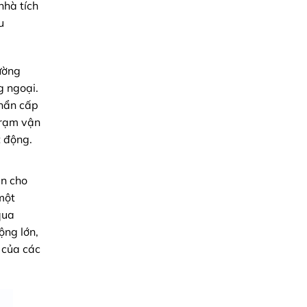
nhà tích
u
ường
g ngoại.
khẩn cấp
trạm vận
 động.
àn cho
một
qua
ộng lớn,
 của các