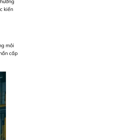
u hướng
c kiến
ong môi
khẩn cấp