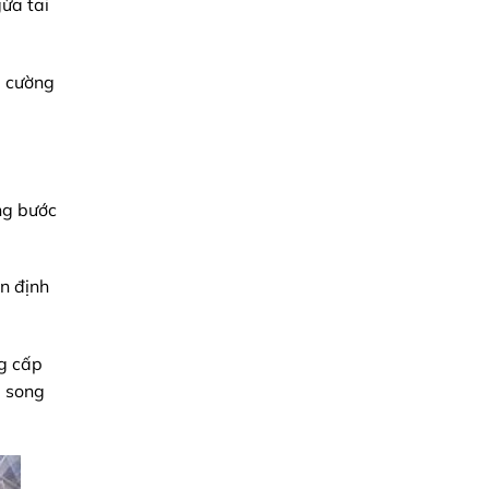
ừa tai
Kỹ
Thuật
Chính
Xác
Và
g cường
Chiến
Lược
Tối
Ưu
Chi
Phí
Cho
Doanh
Nghiệp
ng bước
n định
ng cấp
g song