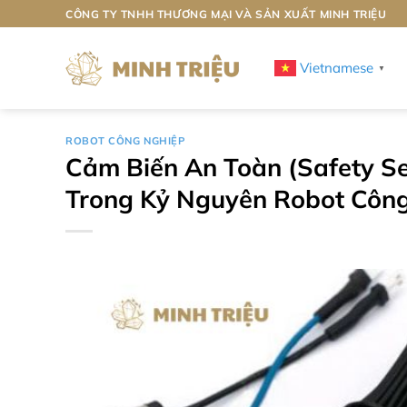
Bỏ
CÔNG TY TNHH THƯƠNG MẠI VÀ SẢN XUẤT MINH TRIỆU
qua
nội
Vietnamese
▼
dung
ROBOT CÔNG NGHIỆP
Cảm Biến An Toàn (Safety S
Trong Kỷ Nguyên Robot Côn