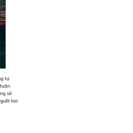
ng tự
 tuân
úng sẽ
người lao