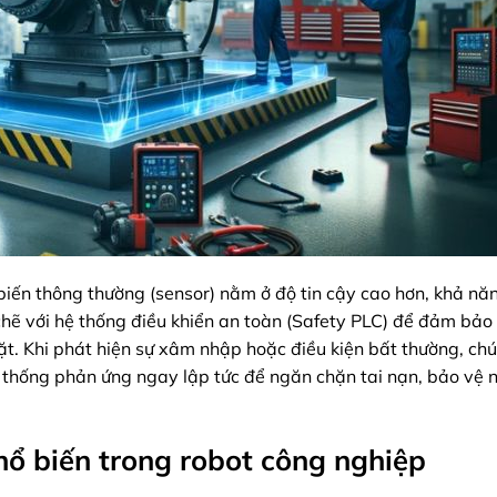
biến thông thường (sensor) nằm ở độ tin cậy cao hơn, khả nă
t chẽ với hệ thống điều khiển an toàn (Safety PLC) để đảm bảo
t. Khi phát hiện sự xâm nhập hoặc điều kiện bất thường, ch
ệ thống phản ứng ngay lập tức để ngăn chặn tai nạn, bảo vệ 
hổ biến trong robot công nghiệp