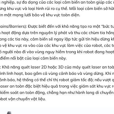
 nghiệp, sự đa dạng của các loại cảm biến an toàn giúp các 
ng khu vực và loại hình rủi ro cụ thể. Mỗi loại cảm biến sở hữ
ên một mạng lưới bảo vệ khu vực toàn diện.
ains/Barriers): Được biết đến với khả năng tạo ra một “bức t
 hoạt động dựa trên nguyên lý phát và thu các chùm tia hồn
gang các tia này, cảm biến sẽ ngay lập tức gửi tín hiệu dừng 
 vệ khu vực ra vào của các khu vực làm việc của robot, các 
người nào đi vào vùng nguy hiểm trong khi robot đang hoạt
điểm nổi bật của loại cảm biến này.
): Khả năng quét laser 2D hoặc 3D của máy quét laser an to
ình linh hoạt, bao gồm cả vùng cảnh báo và vùng dừng. Khi 
nh báo, hệ thống có thể chỉ thị robot giảm tốc độ; nếu vượt 
ser an toàn đặc biệt hiệu quả trong việc giám sát khu vực r
 kiểm soát an toàn động, chẳng hạn như hành lang di chuyển
bot vận chuyển vật liệu.