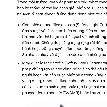
Trong môi trường làm việc phức tạp của robot công
hợp hệ thống có thể lựa chọn giải pháp tối ưu cho từ
nguyên lý hoạt động và ứng dụng riêng biệt, tạo n
Cảm biến quang điện an toàn (Safety Light Curt
ánh sáng” vô hình, cảm biến quang điện an toàn
Khi một vật thể hoặc cơ thể người vô tình cắt n
đến robot. Chúng được ứng dụng rộng rãi để bảo
hành hoặc băng chuyền, đảm bảo rằng không có 
Sự nhanh nhạy và độ chính xác cao là những ưu 
Máy quét laser an toàn (Safety Laser Scanners
phép chúng tạo ra các vùng bảo vệ có thể cấu h
người hoặc vật cản được phát hiện trong vùng cả
vùng dừng, robot sẽ dừng hoàn toàn. Máy quét la
các khu vực có hình dạng phức tạp hoặc nơi cần
phương tiện tự hành (AGV/AMR) hoặc khu vực ro