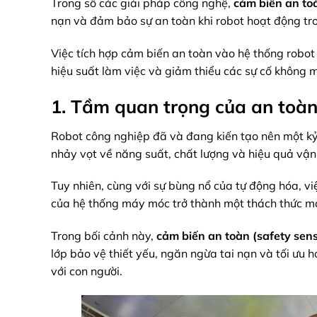
Trong số các giải pháp công nghệ,
cảm biến an toà
nạn và đảm bảo sự an toàn khi robot hoạt động tr
Việc tích hợp cảm biến an toàn vào hệ thống robo
hiệu suất làm việc và giảm thiểu các sự cố không
1. Tầm quan trọng của an toàn
Robot công nghiệp đã và đang kiến tạo nên một k
nhảy vọt về năng suất, chất lượng và hiệu quả vận
Tuy nhiên, cùng với sự bùng nổ của tự động hóa, v
của hệ thống máy móc trở thành một thách thức ma
Trong bối cảnh này,
cảm biến an toàn (safety sens
lớp bảo vệ thiết yếu, ngăn ngừa tai nạn và tối ưu
với con người.