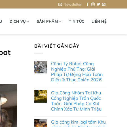
Newsletter
ỆU
DỊCH VỤ
SẢN PHẨM
TIN TỨC
LIÊN HỆ
BÀI VIẾT GẦN ĐÂY
bot
Công Ty Robot Công
Nghiệp Phú Thọ: Giải
Pháp Tự Động Hóa Toàn
Diện & Thực Chiến 2026
Không
có
Gia Công Nhôm Tại Khu
bình
luận
Công Nghiệp Trần Quốc
ở
Toản: Giải Pháp Cơ Khí
Công
Ty
Chính Xác Từ Minh Triệu
Robot
Công
Không
Nghiệp
có
Gia công kim loại tấm Khu
Phú
bình
Thọ:
luận