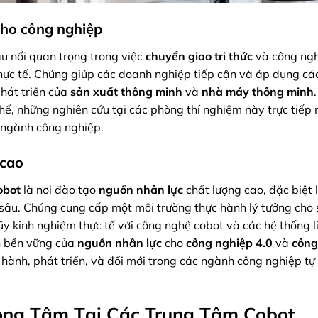
cho công nghiệp
ầu nối quan trọng trong việc
chuyển giao tri thức
và công ngh
hực tế. Chúng giúp các doanh nghiệp tiếp cận và áp dụng các
phát triển của
sản xuất thông minh
và
nhà máy thông minh
hế, những nghiên cứu tại các phòng thí nghiệm này trực tiếp 
o ngành công nghiệp.
 cao
obot
là nơi đào tạo
nguồn nhân lực
chất lượng cao, đặc biệt 
sâu. Chúng cung cấp một môi trường thực hành lý tưởng cho 
lũy kinh nghiệm thực tế với công nghệ cobot và các hệ thống l
n bền vững của
nguồn nhân lực
cho
công nghiệp 4.0
và
công
 hành, phát triển, và đổi mới trong các ngành công nghiệp t
rọng Tâm Tại Các Trung Tâm Cobot