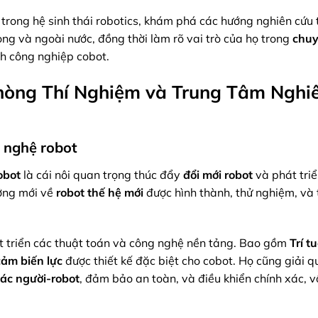
y trong hệ sinh thái robotics, khám phá các hướng nghiên cứu 
rong và ngoài nước, đồng thời làm rõ vai trò của họ trong
chuy
h công nghiệp cobot.
hòng Thí Nghiệm và Trung Tâm Nghi
g nghệ robot
obot
là cái nôi quan trọng thúc đẩy
đổi mới robot
và phát tri
ưởng mới về
robot thế hệ mới
được hình thành, thử nghiệm, và 
át triển các thuật toán và công nghệ nền tảng. Bao gồm
Trí t
cảm biến lực
được thiết kế đặc biệt cho cobot. Họ cũng giải q
tác người-robot
, đảm bảo an toàn, và điều khiển chính xác, v