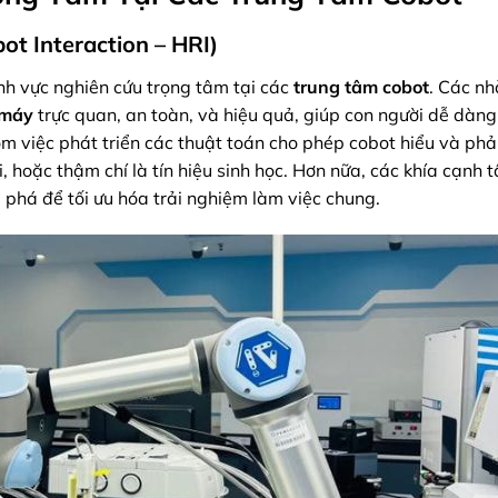
t Interaction – HRI)
nh vực nghiên cứu trọng tâm tại các
trung tâm cobot
. Các n
-máy
trực quan, an toàn, và hiệu quả, giúp con người dễ dàng
ồm việc phát triển các thuật toán cho phép cobot hiểu và ph
i, hoặc thậm chí là tín hiệu sinh học. Hơn nữa, các khía cạnh 
phá để tối ưu hóa trải nghiệm làm việc chung.