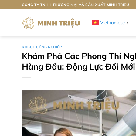
Bỏ
CÔNG TY TNHH THƯƠNG MẠI VÀ SẢN XUẤT MINH TRIỆU
qua
nội
Vietnamese
▼
dung
ROBOT CÔNG NGHIỆP
Khám Phá Các Phòng Thí Ng
Hàng Đầu: Động Lực Đổi Mớ