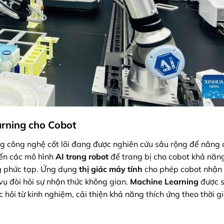
earning cho Cobot
g công nghệ cốt lõi đang được nghiên cứu sâu rộng để nâng 
iển các mô hình
AI trong robot
để trang bị cho cobot khả năng
ờng phức tạp. Ứng dụng
thị giác máy tính
cho phép cobot nhận 
 vụ đòi hỏi sự nhận thức không gian.
Machine Learning
được 
 hỏi từ kinh nghiệm, cải thiện khả năng thích ứng theo thời g