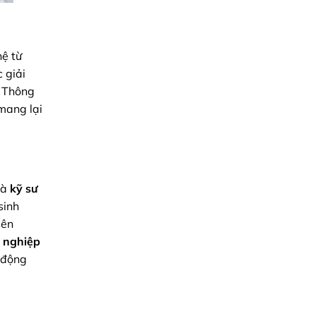
ệ từ
 giải
. Thông
mang lại
là
kỹ sư
sinh
iên
 nghiệp
ự động