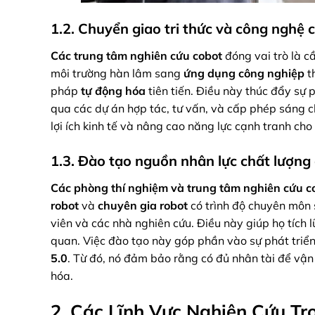
1.2. Chuyển giao tri thức và công nghệ 
Các trung tâm nghiên cứu cobot
đóng vai trò là c
môi trường hàn lâm sang
ứng dụng công nghiệp
t
pháp
tự động hóa
tiên tiến. Điều này thúc đẩy sự 
qua các dự án hợp tác, tư vấn, và cấp phép sáng c
lợi ích kinh tế và nâng cao năng lực cạnh tranh ch
1.3. Đào tạo nguồn nhân lực chất lượng
Các phòng thí nghiệm và trung tâm nghiên cứu c
robot
và
chuyên gia robot
có trình độ chuyên môn 
viên và các nhà nghiên cứu. Điều này giúp họ tích 
quan. Việc đào tạo này góp phần vào sự phát triể
5.0
. Từ đó, nó đảm bảo rằng có đủ nhân tài để vận
hóa.
2. Các Lĩnh Vực Nghiên Cứu T