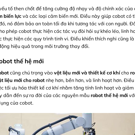
yếu tố then chốt để tăng cường độ nhạy và độ chính xác của 
 biến lực
và các loại cảm biến mới. Điều này giúp cobot có 
ó, nó đảm bảo an toàn tối đa khi tương tác với con người. Đồ
o phép cobot thực hiện các tác vụ đòi hỏi sự khéo léo, linh h
 thực hiện các quy trình tinh vi. Điều khiển thích nghi cũng l
ộng hiệu quả trong môi trường thay đổi.
Robot thế hệ mới
obot
cũng chú trọng vào
vật liệu mới và thiết kế cơ khí
cho
ro
ật liệu mới cho robot
nhẹ hơn, bền hơn, và linh hoạt hơn. Điều
c tối ưu hóa thiết kế cơ khí nhằm tăng tính linh hoạt và giảm 
ày dẫn đến sự ra đời của các nguyên mẫu
robot thế hệ mới
với
ụng của cobot.