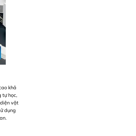
cao khả
 tự học,
diện vật
sử dụng
ian.