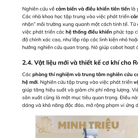
Nghiên cứu về
cảm biến và điều khiển tiên tiến
là 
Các nhà khoa học tập trung vào việc phát triển
cảm
nhận” môi trường xung quanh một cách tinh tế. Từ đ
việc phát triển các
hệ thống điều khiển
phức tạp ch
độ chính xác cao, như lắp ráp các linh kiện nhỏ hoặc
hướng nghiên cứu quan trọng. Nó giúp cobot hoạt đ
2.4. Vật liệu mới và thiết kế cơ khí cho 
Các
phòng thí nghiệm và trung tâm nghiên cứu c
hệ mới
. Nghiên cứu tập trung vào việc phát triển
v
giúp tăng hiệu suất và giảm chi phí năng lượng. Việ
sản xuất cũng là một mục tiêu quan trọng. Điều n
dáng và khả năng độc đáo, mở rộng phạm vi ứng d