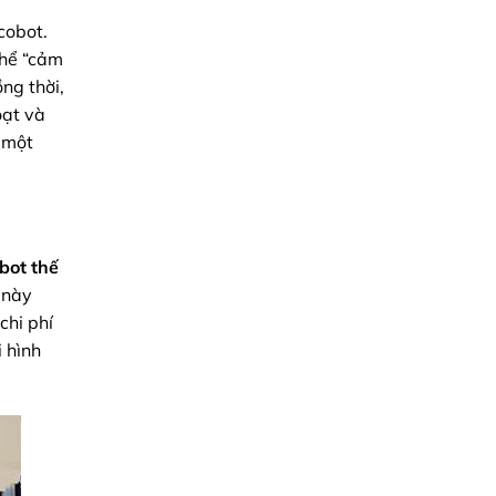
cobot.
thể “cảm
ng thời,
oạt và
à một
bot thế
 này
chi phí
 hình