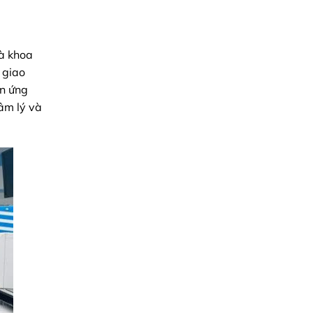
hà khoa
 giao
ản ứng
tâm lý và