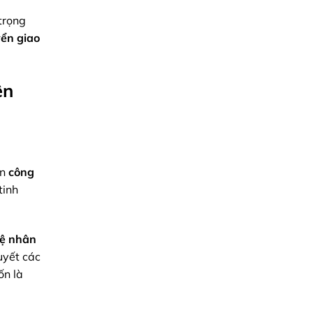
Chính
Xác
trọng
Toàn
ển giao
Diện
ên
ển
công
tinh
uệ nhân
uyết các
ốn là