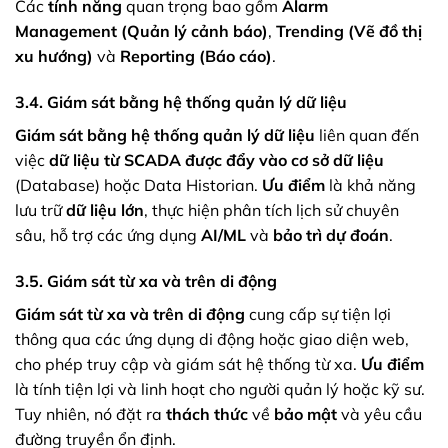
Các
tính năng
quan trọng bao gồm
Alarm
Management (Quản lý cảnh báo)
,
Trending (Vẽ đồ thị
xu hướng)
và
Reporting (Báo cáo)
.
3.4. Giám sát bằng hệ thống quản lý dữ liệu
Giám sát bằng hệ thống quản lý dữ liệu
liên quan đến
việc
dữ liệu từ SCADA được đẩy vào cơ sở dữ liệu
(Database) hoặc Data Historian.
Ưu điểm
là khả năng
lưu trữ
dữ liệu lớn
, thực hiện phân tích lịch sử chuyên
sâu, hỗ trợ các ứng dụng
AI/ML
và
bảo trì dự đoán
.
3.5. Giám sát từ xa và trên di động
Giám sát từ xa và trên di động
cung cấp sự tiện lợi
thông qua các ứng dụng di động hoặc giao diện web,
cho phép truy cập và giám sát hệ thống từ xa.
Ưu điểm
là tính tiện lợi và linh hoạt cho người quản lý hoặc kỹ sư.
Tuy nhiên, nó đặt ra
thách thức
về
bảo mật
và yêu cầu
đường truyền ổn định.