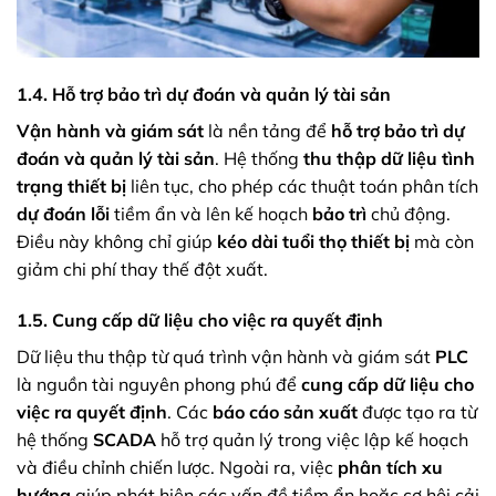
1.4. Hỗ trợ bảo trì dự đoán và quản lý tài sản
Vận hành và giám sát
là nền tảng để
hỗ trợ bảo trì dự
đoán và quản lý tài sản
. Hệ thống
thu thập dữ liệu tình
trạng thiết bị
liên tục, cho phép các thuật toán phân tích
dự đoán lỗi
tiềm ẩn và lên kế hoạch
bảo trì
chủ động.
Điều này không chỉ giúp
kéo dài tuổi thọ thiết bị
mà còn
giảm chi phí thay thế đột xuất.
1.5. Cung cấp dữ liệu cho việc ra quyết định
Dữ liệu thu thập từ quá trình vận hành và giám sát
PLC
là nguồn tài nguyên phong phú để
cung cấp dữ liệu cho
việc ra quyết định
. Các
báo cáo sản xuất
được tạo ra từ
hệ thống
SCADA
hỗ trợ quản lý trong việc lập kế hoạch
và điều chỉnh chiến lược. Ngoài ra, việc
phân tích xu
hướng
giúp phát hiện các vấn đề tiềm ẩn hoặc cơ hội cải