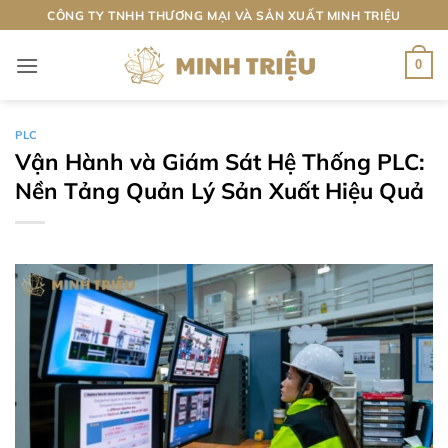
Bỏ
CÔNG TY TNHH THƯƠNG MẠI VÀ SẢN XUẤT MINH TRIỆU
qua
nội
0
dung
PLC
Vận Hành và Giám Sát Hệ Thống PLC:
Nền Tảng Quản Lý Sản Xuất Hiệu Quả