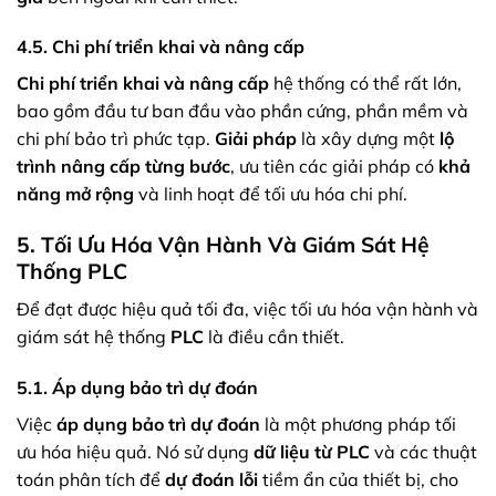
4.5. Chi phí triển khai và nâng cấp
Chi phí triển khai và nâng cấp
hệ thống có thể rất lớn,
bao gồm đầu tư ban đầu vào phần cứng, phần mềm và
chi phí bảo trì phức tạp.
Giải pháp
là xây dựng một
lộ
trình nâng cấp từng bước
, ưu tiên các giải pháp có
khả
năng mở rộng
và linh hoạt để tối ưu hóa chi phí.
5. Tối Ưu Hóa Vận Hành Và Giám Sát Hệ
Thống PLC
Để đạt được hiệu quả tối đa, việc tối ưu hóa vận hành và
giám sát hệ thống
PLC
là điều cần thiết.
5.1. Áp dụng bảo trì dự đoán
Việc
áp dụng bảo trì dự đoán
là một phương pháp tối
ưu hóa hiệu quả. Nó sử dụng
dữ liệu từ PLC
và các thuật
toán phân tích để
dự đoán lỗi
tiềm ẩn của thiết bị, cho