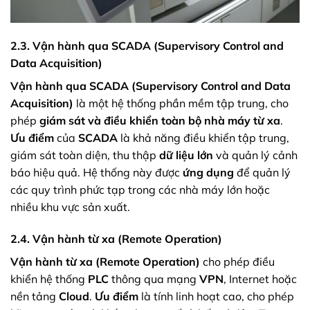
2.3. Vận hành qua SCADA (Supervisory Control and
Data Acquisition)
Vận hành qua SCADA (Supervisory Control and Data
Acquisition)
là một hệ thống phần mềm tập trung, cho
phép
giám sát và điều khiển toàn bộ nhà máy từ xa
.
Ưu điểm
của
SCADA
là khả năng điều khiển tập trung,
giám sát toàn diện, thu thập
dữ liệu lớn
và quản lý cảnh
báo hiệu quả. Hệ thống này được
ứng dụng
để quản lý
các quy trình phức tạp trong các nhà máy lớn hoặc
nhiều khu vực sản xuất.
2.4. Vận hành từ xa (Remote Operation)
Vận hành từ xa (Remote Operation)
cho phép điều
khiển hệ thống
PLC
thông qua mạng
VPN
, Internet hoặc
nền tảng
Cloud
.
Ưu điểm
là tính linh hoạt cao, cho phép