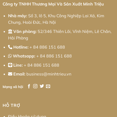
Minh
Công ty TNHH Thương Mại Và Sản Xuất Minh Triệu
Triệu
Nhà máy:
Số 3, lô 5, Khu Công Nghiệp Lai Xá, Kim
Chung, Hoài Đức, Hà Nội
Văn phòng:
52/346 Thiên Lôi, Vĩnh Niệm, Lê Chân,
Hải Phòng
Hotline:
+ 84 886 151 688
Whatsapp:
+ 84 886 151 688
Line:
+ 84 886 151 688
Email:
business@minhtrieu.vn
Mạng xã hội
HỖ TRỢ
Điều khoản sử dụng