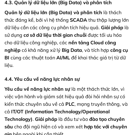
4.3. Quản lý dữ liệu lớn (Big Data) và phân tích
Quản lý dữ liệu lớn (Big Data) và phân tích
là thách
thức đáng kể, bởi vì hệ thống
SCADA
thu thập lượng lớn
dữ liệu cần các công cụ phân tích hiệu quả.
Giải pháp
là
sử dụng
cơ sở dữ liệu thời gian chuỗi
được tối ưu hóa
cho dữ liệu công nghiệp, các
nền tảng Cloud công
nghiệp
có khả năng xử lý
Big Data
, và tích hợp
công cụ
BI
cùng các thuật toán
AI/ML
để khai thác giá trị từ dữ
liệu.
4.4. Yêu cầu về năng lực nhân sự
Yêu cầu về năng lực nhân sự
là một thách thức lớn, vì
việc vận hành và giám sát hiệu quả đòi hỏi nhân sự có
kiến thức chuyên sâu về cả
PLC
, mạng truyền thông, và
cả
IT/OT (Information Technology/Operational
Technology)
.
Giải pháp
là đầu tư vào
đào tạo chuyên
sâu
cho đội ngũ hiện có và xem xét
hợp tác với chuyên
gia
bên ngoài khi cần thiết.