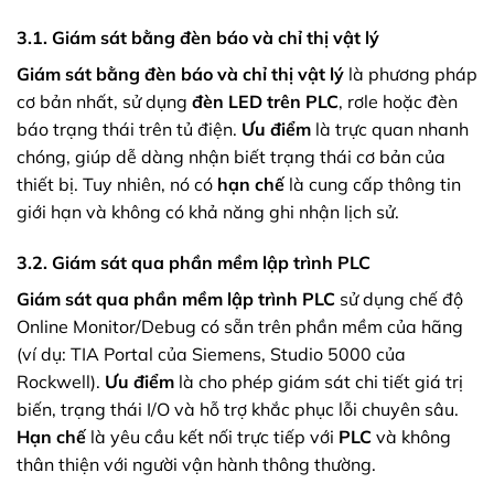
3.1. Giám sát bằng đèn báo và chỉ thị vật lý
Giám sát bằng đèn báo và chỉ thị vật lý
là phương pháp
cơ bản nhất, sử dụng
đèn LED trên PLC
, rơle hoặc đèn
báo trạng thái trên tủ điện.
Ưu điểm
là trực quan nhanh
chóng, giúp dễ dàng nhận biết trạng thái cơ bản của
thiết bị. Tuy nhiên, nó có
hạn chế
là cung cấp thông tin
giới hạn và không có khả năng ghi nhận lịch sử.
3.2. Giám sát qua phần mềm lập trình PLC
Giám sát qua phần mềm lập trình PLC
sử dụng chế độ
Online Monitor/Debug có sẵn trên phần mềm của hãng
(ví dụ: TIA Portal của Siemens, Studio 5000 của
Rockwell).
Ưu điểm
là cho phép giám sát chi tiết giá trị
biến, trạng thái I/O và hỗ trợ khắc phục lỗi chuyên sâu.
Hạn chế
là yêu cầu kết nối trực tiếp với
PLC
và không
thân thiện với người vận hành thông thường.