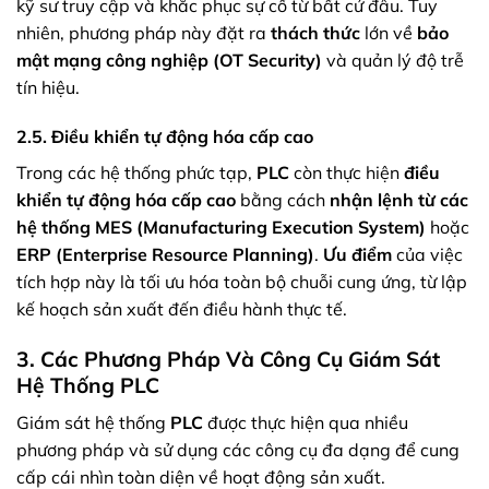
kỹ sư truy cập và khắc phục sự cố từ bất cứ đâu. Tuy
nhiên, phương pháp này đặt ra
thách thức
lớn về
bảo
mật mạng công nghiệp (OT Security)
và quản lý độ trễ
tín hiệu.
2.5. Điều khiển tự động hóa cấp cao
Trong các hệ thống phức tạp,
PLC
còn thực hiện
điều
khiển tự động hóa cấp cao
bằng cách
nhận lệnh từ các
hệ thống MES (Manufacturing Execution System)
hoặc
ERP (Enterprise Resource Planning)
.
Ưu điểm
của việc
tích hợp này là tối ưu hóa toàn bộ chuỗi cung ứng, từ lập
kế hoạch sản xuất đến điều hành thực tế.
3. Các Phương Pháp Và Công Cụ Giám Sát
Hệ Thống PLC
Giám sát hệ thống
PLC
được thực hiện qua nhiều
phương pháp và sử dụng các công cụ đa dạng để cung
cấp cái nhìn toàn diện về hoạt động sản xuất.