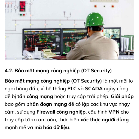
4.2. Bảo mật mạng công nghiệp (OT Security)
Bảo mật mạng công nghiệp (OT Security)
là một mối lo
ngại hàng đầu, vì hệ thống
PLC
và
SCADA
ngày càng
dễ bị
tấn công mạng
hoặc truy cập trái phép.
Giải pháp
bao gồm
phân đoạn mạng
để cô lập các khu vực nhạy
cảm, sử dụng
Firewall công nghiệp
, cấu hình
VPN
cho
truy cập từ xa an toàn, thực hiện
xác thực người dùng
mạnh mẽ và
mã hóa dữ liệu
.