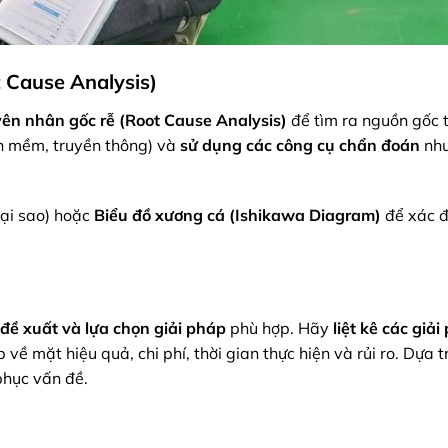
t Cause Analysis)
ên nhân gốc rễ (Root Cause Analysis)
để tìm ra nguồn gốc 
n mềm, truyền thông) và
sử dụng các công cụ chẩn đoán
nh
tại sao) hoặc
Biểu đồ xương cá (Ishikawa Diagram)
để xác đ
đề xuất và lựa chọn giải pháp
phù hợp. Hãy
liệt kê các giả
về mặt hiệu quả, chi phí, thời gian thực hiện và rủi ro. Dựa t
phục vấn đề.