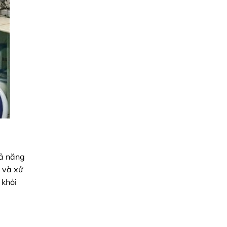
hả năng
 và xử
 khỏi