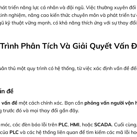
hát triển năng lực cá nhân và đội ngũ. Việc thường xuyên đố
 kinh nghiệm, nâng cao kiến thức chuyên môn và phát triển tư
ũ kỹ thuật vững mạnh, có khả năng thích ứng với sự thay đổi
 Trình Phân Tích Và Giải Quyết Vấn 
tuân thủ một quy trình có hệ thống, từ việc xác định vấn đề đ
ấn đề
ề vấn đề
một cách chính xác. Bạn cần
phỏng vấn người vận 
g trước đó và mọi thay đổi gần đây.
móc, các đèn báo lỗi trên
PLC
,
HMI
, hoặc
SCADA
. Cuối cùng
của
PLC
và các hệ thống liên quan để tìm kiếm các mã lỗi h