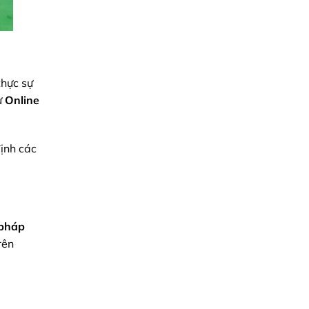
thực sự
ư
Online
ịnh các
i pháp
rên