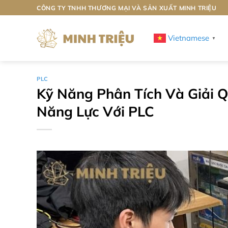
Bỏ
CÔNG TY TNHH THƯƠNG MẠI VÀ SẢN XUẤT MINH TRIỆU
qua
nội
Vietnamese
▼
dung
PLC
Kỹ Năng Phân Tích Và Giải 
Năng Lực Với PLC