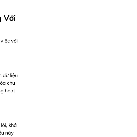
Giải
pháp
từ
Minh
g Với
Triệu
việc với
 dữ liệu
hóa chu
ng hoạt
lỗi, khả
ều này