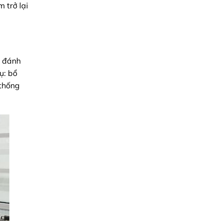
 trở lại
ể đánh
ụ: bổ
 thống