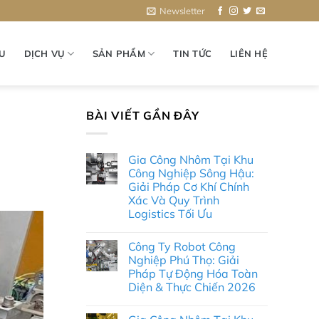
Newsletter
ỆU
DỊCH VỤ
SẢN PHẨM
TIN TỨC
LIÊN HỆ
BÀI VIẾT GẦN ĐÂY
Gia Công Nhôm Tại Khu
Công Nghiệp Sông Hậu:
Giải Pháp Cơ Khí Chính
Xác Và Quy Trình
Logistics Tối Ưu
Không
có
Công Ty Robot Công
bình
luận
Nghiệp Phú Thọ: Giải
ở
Pháp Tự Động Hóa Toàn
Gia
Công
Diện & Thực Chiến 2026
Nhôm
Tại
Không
Khu
có