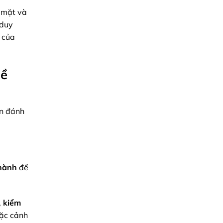
i mặt và
 duy
 của
Đề
ến đánh
hành
để
,
kiểm
oặc cảnh