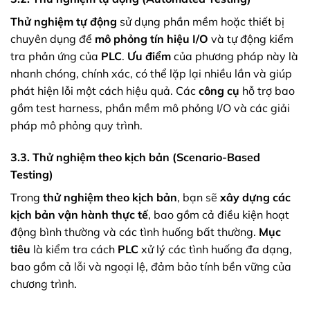
Thử nghiệm tự động
sử dụng phần mềm hoặc thiết bị
chuyên dụng để
mô phỏng tín hiệu I/O
và tự động kiểm
tra phản ứng của
PLC
.
Ưu điểm
của phương pháp này là
nhanh chóng, chính xác, có thể lặp lại nhiều lần và giúp
phát hiện lỗi một cách hiệu quả. Các
công cụ
hỗ trợ bao
gồm test harness, phần mềm mô phỏng I/O và các giải
pháp mô phỏng quy trình.
3.3. Thử nghiệm theo kịch bản (Scenario-Based
Testing)
Trong
thử nghiệm theo kịch bản
, bạn sẽ
xây dựng các
kịch bản vận hành thực tế
, bao gồm cả điều kiện hoạt
động bình thường và các tình huống bất thường.
Mục
tiêu
là kiểm tra cách
PLC
xử lý các tình huống đa dạng,
bao gồm cả lỗi và ngoại lệ, đảm bảo tính bền vững của
chương trình.