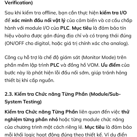
Verification)
Sau khi kiểm tra offline, bạn cần thực hiện
kiểm tra I/O
để
xác minh đấu nối vật lý
của cảm biến và cơ cấu chấp
hành với module I/O của
PLC
.
Mục tiêu
là đảm bảo tín
hiệu vào/ra được gán đúng địa chỉ và có trạng thái đúng
(ON/OFF cho digital, hoặc giá trị chính xác cho analog).
Công cụ hỗ trợ là chế độ giám sát (Monitor Mode) trên
phần mềm lập trình
PLC
và đồng hồ VOM.
Ưu điểm
của
bước này là phát hiện lỗi đấu nối sớm, giúp tránh hỏng
thiết bị khi cấp nguồn.
2.3. Kiểm tra Chức năng Từng Phần (Module/Sub-
System Testing)
Kiểm tra Chức năng Từng Phần
liên quan đến việc
thử
nghiệm từng phần nhỏ
hoặc từng module chức năng
của chương trình một cách riêng lẻ.
Mục tiêu
là đảm bảo
mỗi khối logic hoạt động đúng theo thiết kế. Ví dụ điển