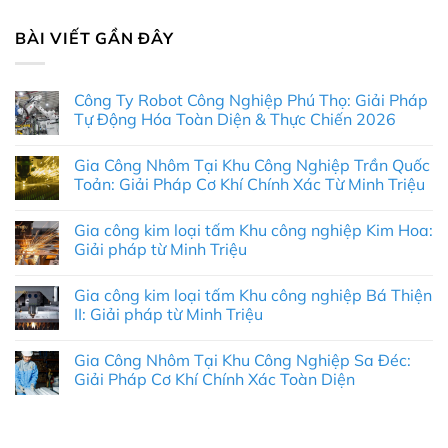
BÀI VIẾT GẦN ĐÂY
Công Ty Robot Công Nghiệp Phú Thọ: Giải Pháp
Tự Động Hóa Toàn Diện & Thực Chiến 2026
Không
có
Gia Công Nhôm Tại Khu Công Nghiệp Trần Quốc
bình
luận
Toản: Giải Pháp Cơ Khí Chính Xác Từ Minh Triệu
ở
Công
Không
Ty
có
Gia công kim loại tấm Khu công nghiệp Kim Hoa:
Robot
bình
Công
luận
Giải pháp từ Minh Triệu
Nghiệp
ở
Phú
Gia
Không
Thọ:
Công
có
Gia công kim loại tấm Khu công nghiệp Bá Thiện
Giải
Nhôm
bình
Pháp
Tại
luận
II: Giải pháp từ Minh Triệu
Tự
Khu
ở
Động
Công
Gia
Không
Hóa
Nghiệp
công
có
Gia Công Nhôm Tại Khu Công Nghiệp Sa Đéc:
Toàn
Trần
kim
bình
Diện
Quốc
loại
luận
Giải Pháp Cơ Khí Chính Xác Toàn Diện
&
Toản:
tấm
ở
Thực
Giải
Khu
Gia
Không
Chiến
Pháp
công
công
có
2026
Cơ
nghiệp
kim
bình
Khí
Kim
loại
luận