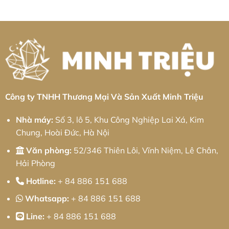
Chính
Hoa:
tấm
ở
Xác
Giải
Khu
Gia
Từ
pháp
công
Công
Minh
từ
nghiệp
Nhôm
Triệu
Minh
Bá
Tại
Triệu
Thiện
Khu
II:
Công
Giải
Nghiệp
pháp
Sa
từ
Đéc:
Minh
Giải
Triệu
Pháp
Cơ
Khí
Chính
Công ty TNHH Thương Mại Và Sản Xuất Minh Triệu
Xác
Toàn
Diện
Nhà máy:
Số 3, lô 5, Khu Công Nghiệp Lai Xá, Kim
Chung, Hoài Đức, Hà Nội
Văn phòng:
52/346 Thiên Lôi, Vĩnh Niệm, Lê Chân,
Hải Phòng
Hotline:
+ 84 886 151 688
Whatsapp:
+ 84 886 151 688
Line:
+ 84 886 151 688