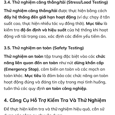
3.4. Thử nghiệm căng thẳng/tải (Stress/Load Testing)
Thử nghiệm căng thẳng/tải
được thực hiện bằng cách
đẩy hệ thống đến giới hạn hoạt động
(ví dụ: chạy ở tần
suất cao, thực hiện nhiều tác vụ đồng thời).
Mục tiêu
là
kiểm tra
độ ổn định và hiệu suất
của hệ thống khi hoạt
động với tải trọng cao, xác định các điểm yếu tiềm ẩn.
3.5. Thử nghiệm an toàn (Safety Testing)
Thử nghiệm an toàn
tập trung đặc biệt vào các
chức
năng liên quan đến an toàn
như nút
dừng khẩn cấp
(Emergency Stop)
, cảm biến an toàn và các mạch an
toàn khác.
Mục tiêu
là đảm bảo các chức năng an toàn
hoạt động đúng và đáng tin cậy trong mọi tình huống,
tuân thủ các quy định
an toàn công nghiệp
.
4. Công Cụ Hỗ Trợ Kiểm Tra Và Thử Nghiệm
Để thực hiện kiểm tra và thử nghiệm hiệu quả, cần sử