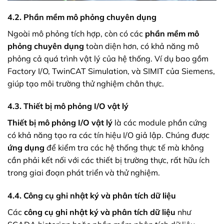
4.2. Phần mềm mô phỏng chuyên dụng
Ngoài mô phỏng tích hợp, còn có các
phần mềm mô
phỏng chuyên dụng
toàn diện hơn, có khả năng mô
phỏng cả quá trình vật lý của hệ thống. Ví dụ bao gồm
Factory I/O, TwinCAT Simulation, và SIMIT của Siemens,
giúp tạo môi trường thử nghiệm chân thực.
4.3. Thiết bị mô phỏng I/O vật lý
Thiết bị mô phỏng I/O vật lý
là các module phần cứng
có khả năng tạo ra các tín hiệu I/O giả lập. Chúng được
ứng dụng
để kiểm tra các hệ thống thực tế mà không
cần phải kết nối với các thiết bị trường thực, rất hữu ích
trong giai đoạn phát triển và thử nghiệm.
4.4. Công cụ ghi nhật ký và phân tích dữ liệu
Các
công cụ ghi nhật ký và phân tích dữ liệu
như