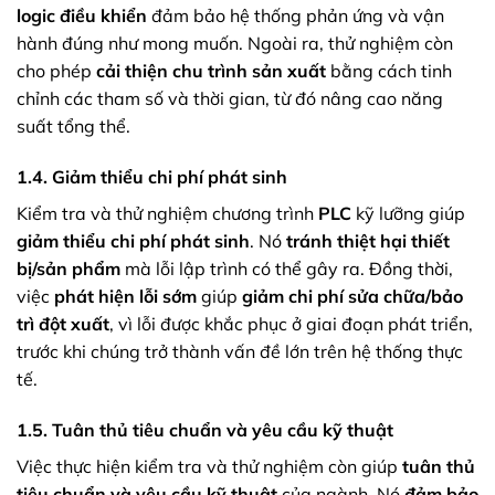
logic điều khiển
đảm bảo hệ thống phản ứng và vận
hành đúng như mong muốn. Ngoài ra, thử nghiệm còn
cho phép
cải thiện chu trình sản xuất
bằng cách tinh
chỉnh các tham số và thời gian, từ đó nâng cao năng
suất tổng thể.
1.4. Giảm thiểu chi phí phát sinh
Kiểm tra và thử nghiệm chương trình
PLC
kỹ lưỡng giúp
giảm thiểu chi phí phát sinh
. Nó
tránh thiệt hại thiết
bị/sản phẩm
mà lỗi lập trình có thể gây ra. Đồng thời,
việc
phát hiện lỗi sớm
giúp
giảm chi phí sửa chữa/bảo
trì đột xuất
, vì lỗi được khắc phục ở giai đoạn phát triển,
trước khi chúng trở thành vấn đề lớn trên hệ thống thực
tế.
1.5. Tuân thủ tiêu chuẩn và yêu cầu kỹ thuật
Việc thực hiện kiểm tra và thử nghiệm còn giúp
tuân thủ
tiêu chuẩn và yêu cầu kỹ thuật
của ngành. Nó
đảm bảo