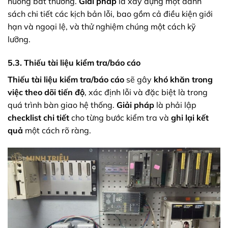
huống bất thường.
Giải pháp
là xây dựng một danh
sách chi tiết các kịch bản lỗi, bao gồm cả điều kiện giới
hạn và ngoại lệ, và thử nghiệm chúng một cách kỹ
lưỡng.
5.3. Thiếu tài liệu kiểm tra/báo cáo
Thiếu tài liệu kiểm tra/báo cáo
sẽ gây
khó khăn trong
việc theo dõi tiến độ
, xác định lỗi và đặc biệt là trong
quá trình bàn giao hệ thống.
Giải pháp
là phải lập
checklist chi tiết
cho từng bước kiểm tra và
ghi lại kết
quả
một cách rõ ràng.