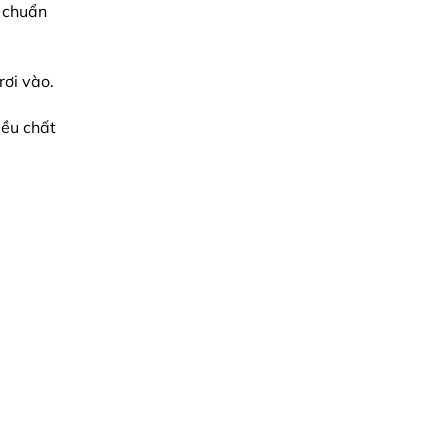
u chuẩn
rơi vào.
iều chất