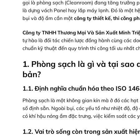
gọi là phòng sạch (Cleanroom) đang tăng trưởng p
là dựng vách Panel hay lắp máy lạnh. Đó là một hệ
bụi và độ ẩm cần một
công ty thiết kế, thi công 
Công ty TNHH Thương Mại Và Sản Xuất Minh Tri
tự hào là đối tác chiến lược đồng hành cùng các doan
chuẩn kỹ thuật đến quy trình thi công tối ưu nhất 
1. Phòng sạch là gì và tại sao
bản?
1.1. Định nghĩa chuẩn hóa theo ISO 14
Phòng sạch là một không gian kín mà ở đó các hạt 
số định sẵn. Ngoài bụi, các yếu tố như nhiệt độ, đ
có khí hậu nóng ẩm đặc trưng, việc kiểm soát các y
1.2. Vai trò sống còn trong sản xuất hiệ