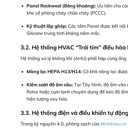
Panel Rockwool (Bông khoáng):
Ưu tiên cho cá
khe về phòng cháy chữa cháy (PCCC).
Kỹ thuật lắp ghép:
Các tấm Panel được kết nối 
Silicone trung tính kháng nấm mốc.
3.2. Hệ thống HVAC “Trái tim” điều hòa
Hệ thống xử lý không khí (AHU) phối hợp cùng ống 
Màng lọc HEPA H13/H14:
Có khả năng lọc được 
Kiểm soát độ ẩm sâu:
Tại Tây Ninh, độ ẩm vào 
Rotor hoặc cụm lạnh chuyên dụng để kéo độ ẩ
hiện tượng oxy hóa.
3.3. Hệ thống điện và điều khiển tự độn
Trong kỷ nguyên 4.0, phòng sạch của
Minhtrieu.vn