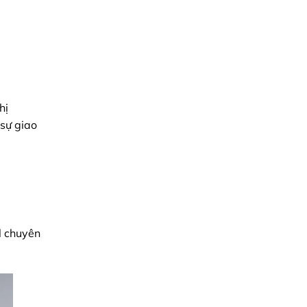
hị
 sự giao
l chuyên