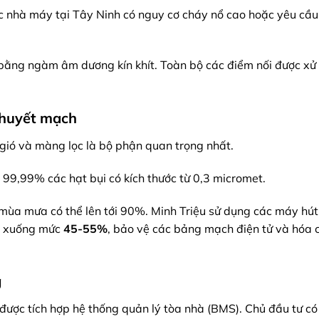
c nhà máy tại Tây Ninh có nguy cơ cháy nổ cao hoặc yêu cầu
bằng ngàm âm dương kín khít. Toàn bộ các điểm nối được xử
 huyết mạch
gió và màng lọc là bộ phận quan trọng nhất.
99,99% các hạt bụi có kích thước từ 0,3 micromet.
mùa mưa có thể lên tới 90%. Minh Triệu sử dụng các máy hú
m xuống mức
45-55%
, bảo vệ các bảng mạch điện tử và hóa c
g
được tích hợp hệ thống quản lý tòa nhà (BMS). Chủ đầu tư có