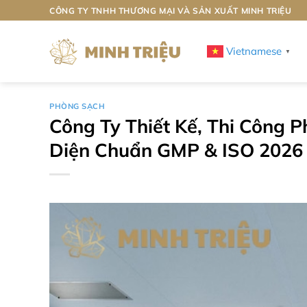
Bỏ
CÔNG TY TNHH THƯƠNG MẠI VÀ SẢN XUẤT MINH TRIỆU
qua
nội
Vietnamese
▼
dung
PHÒNG SẠCH
Công Ty Thiết Kế, Thi Công 
Diện Chuẩn GMP & ISO 2026