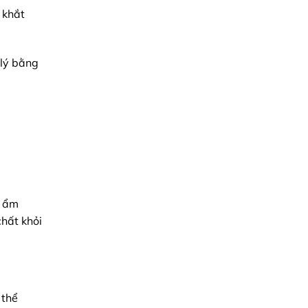
 khắt
 lý bằng
t ẩm
hất khỏi
 thể