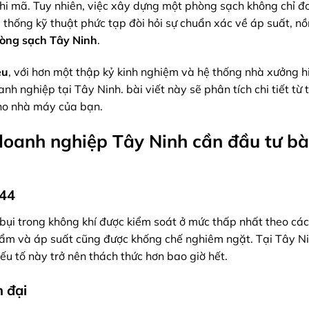
hi mã. Tuy nhiên, việc xây dựng một phòng sạch không chỉ đ
 thống kỹ thuật phức tạp đòi hỏi sự chuẩn xác về áp suất, n
phòng sạch Tây Ninh
.
ệu
, với hơn một thập kỷ kinh nghiệm và hệ thống nhà xưởng hi
h nghiệp tại Tây Ninh. bài viết này sẽ phân tích chi tiết từ 
cho nhà máy của bạn.
 doanh nghiệp Tây Ninh cần đầu tư bà
644
bụi trong không khí được kiểm soát ở mức thấp nhất theo cá
ộ ẩm và áp suất cũng được khống chế nghiêm ngặt. Tại Tây Ni
ếu tố này trở nên thách thức hơn bao giờ hết.
n đại