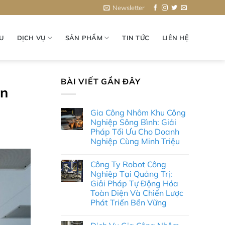
Newsletter
ỆU
DỊCH VỤ
SẢN PHẨM
TIN TỨC
LIÊN HỆ
BÀI VIẾT GẦN ĐÂY
àn
Gia Công Nhôm Khu Công
Nghiệp Sông Bình: Giải
Pháp Tối Ưu Cho Doanh
Nghiệp Cùng Minh Triệu
Không
có
Công Ty Robot Công
bình
luận
Nghiệp Tại Quảng Trị:
ở
Giải Pháp Tự Động Hóa
Gia
Công
Toàn Diện Và Chiến Lược
Nhôm
Phát Triển Bền Vững
Khu
Công
Không
Nghiệp
có
Sông