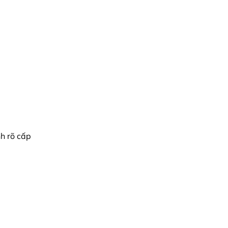
h rõ cấp