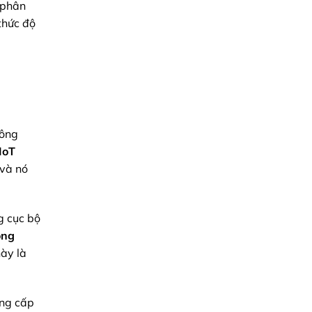
, phân
Xác
&
 thức độ
Giải
Pháp
Chuỗi
Cung
Ứng
Toàn
Diện
ông
IIoT
 và nó
g cục bộ
ộng
này là
ung cấp