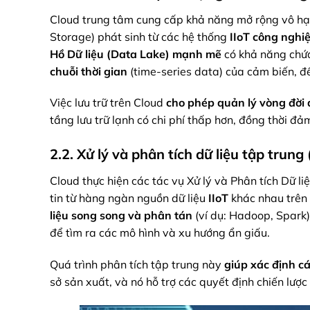
Cloud trung tâm cung cấp khả năng mở rộng vô h
Storage) phát sinh từ các hệ thống
IIoT công nghi
Hồ Dữ liệu (Data Lake) mạnh mẽ
có khả năng chứa
chuỗi thời gian
(time-series data) của cảm biến, đ
Việc lưu trữ trên Cloud
cho phép
quản lý vòng đời 
tầng lưu trữ lạnh có chi phí thấp hơn, đồng thời đả
2.2. Xử lý và phân tích dữ liệu tập trun
Cloud thực hiện các tác vụ Xử lý và Phân tích Dữ li
tin từ hàng ngàn nguồn dữ liệu
IIoT
khác nhau trên 
liệu song song và phân tán
(ví dụ: Hadoop, Spark)
để tìm ra các mô hình và xu hướng ẩn giấu.
Quá trình phân tích tập trung này
giúp
xác định c
sở sản xuất, và nó hỗ trợ các quyết định chiến lược