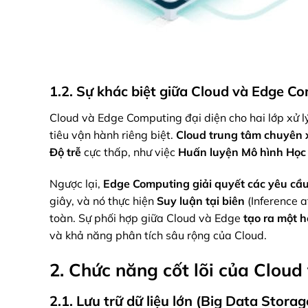
1.2. Sự khác biệt giữa Cloud và Edge Co
Cloud và Edge Computing đại diện cho hai lớp xử l
tiêu vận hành riêng biệt.
Cloud trung tâm
chuyên x
Độ trễ
cực thấp, như việc
Huấn luyện Mô hình Học
Ngược lại,
Edge Computing
giải quyết
các yêu cầu
giây, và nó thực hiện
Suy luận tại biên
(Inference a
toàn. Sự phối hợp giữa Cloud và Edge
tạo ra
một h
và khả năng phân tích sâu rộng của Cloud.
2. Chức năng cốt lõi của Cloud 
2.1. Lưu trữ dữ liệu lớn (Big Data Storag