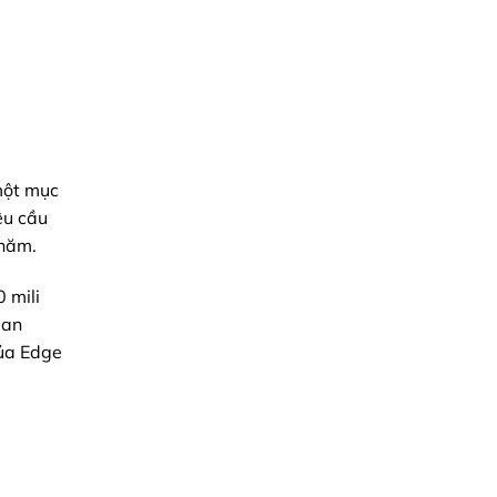
một mục
êu cầu
 năm.
 mili
 an
của Edge