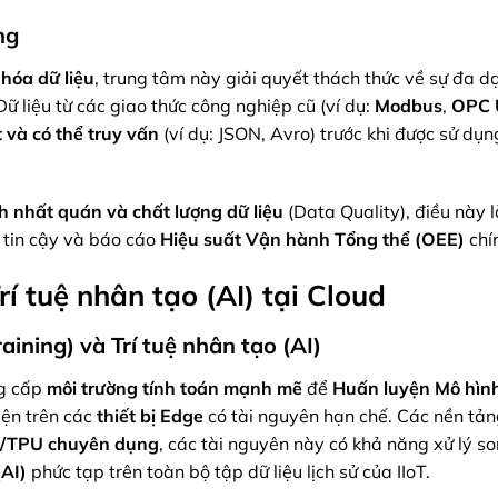
ng
hóa dữ liệu
, trung tâm này giải quyết thách thức về sự đa d
 Dữ liệu từ các giao thức công nghiệp cũ (ví dụ:
Modbus
,
OPC 
và có thể truy vấn
(ví dụ: JSON, Avro) trước khi được sử dụn
nh nhất quán và chất lượng dữ liệu
(Data Quality), điều này l
 tin cậy và báo cáo
Hiệu suất Vận hành Tổng thể (OEE)
chí
í tuệ nhân tạo (AI) tại Cloud
ining) và Trí tuệ nhân tạo (AI)
ng cấp
môi trường tính toán mạnh mẽ
để
Huấn luyện Mô hìn
iện trên các
thiết bị Edge
có tài nguyên hạn chế. Các nền tả
U/TPU chuyên dụng
, các tài nguyên này có khả năng xử lý s
(AI)
phức tạp trên toàn bộ tập dữ liệu lịch sử của IIoT.