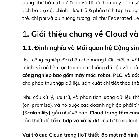
dụng như bảo trì dự đoán và tối ưu hóa quy trình sản
tích ba trụ cột chính – lưu trữ & phân tích tập trun
trễ, chi phí và xu hướng tương lai như Federated Le
1. Giới thiệu chung về Cloud v
1.1. Định nghĩa và Mối quan hệ Cộng sin
IIoT công nghiệp đại diện cho mạng lưới thiết bị vật
minh, và nó liên tục tạo ra các luồng dữ liệu vận h
công nghiệp
bao gồm
máy móc, robot, PLC, và các
cho phép thu thập dữ liệu sản xuất chi tiết theo
thờ
Nhu cầu xử lý, lưu trữ, và phân tích lượng dữ liệu
(on-premise), và nó buộc các doanh nghiệp phải t
(Scalability)
gần như vô hạn.
Cloud trung tâm
cun
cần thiết để
tổng hợp và xử lý dữ liệu
từ hàng loạt
Vai trò của Cloud trong IIoT
thiết lập
một mô hình