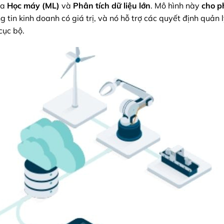
ua
Học máy (ML)
và
Phân tích dữ liệu lớn
. Mô hình này
cho p
 tin kinh doanh có giá trị, và nó hỗ trợ các quyết định quản 
cục bộ.