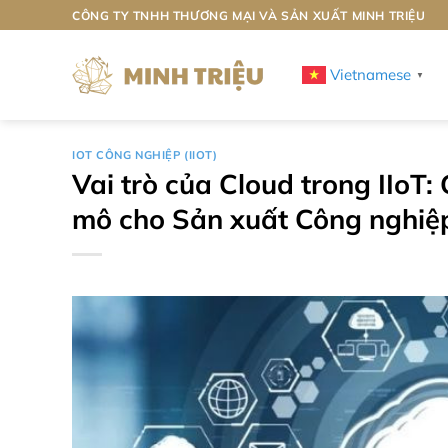
Bỏ
CÔNG TY TNHH THƯƠNG MẠI VÀ SẢN XUẤT MINH TRIỆU
qua
nội
Vietnamese
▼
dung
IOT CÔNG NGHIỆP (IIOT)
Vai trò của Cloud trong IIoT
mô cho Sản xuất Công nghiệp