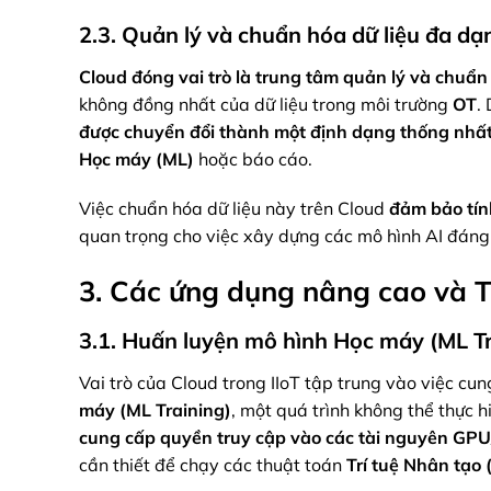
2.3. Quản lý và chuẩn hóa dữ liệu đa dạ
Cloud
đóng vai trò là
trung tâm quản lý và chuẩn 
không đồng nhất của dữ liệu trong môi trường
OT
.
được chuyển đổi
thành một định dạng thống nhất 
Học máy (ML)
hoặc báo cáo.
Việc chuẩn hóa dữ liệu này trên Cloud
đảm bảo
tí
quan trọng cho việc xây dựng các mô hình AI đáng
3. Các ứng dụng nâng cao và Tr
3.1. Huấn luyện mô hình Học máy (ML Tra
Vai trò của Cloud trong IIoT tập trung vào việc cu
máy (ML Training)
, một quá trình không thể thực h
cung cấp quyền truy cập
vào các tài nguyên GP
cần thiết để chạy các thuật toán
Trí tuệ Nhân tạo 