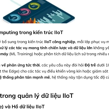
mputing trong kiến trúc IIoT
ý bổ sung
trong kiến trúc
IIoT công nghiệp
, mỗi lớp phục vụ 
ử lý
các tác vụ mang tính chiến lược và dữ liệu lớn
không y
 máy
(ML Training) hoặc phân tích dữ liệu lịch sử trong nhiều
 về phản ứng tức thời
, các yêu cầu này đòi hỏi
Độ trễ
dưới 10
t the Edge) cho các tác vụ điều khiển vòng kín hoặc giám sát
ệ thống phân tán mạnh mẽ
, hệ thống này tận dụng tốc độ 
trong quản lý dữ liệu IIoT
e) và Hồ dữ liệu IIoT