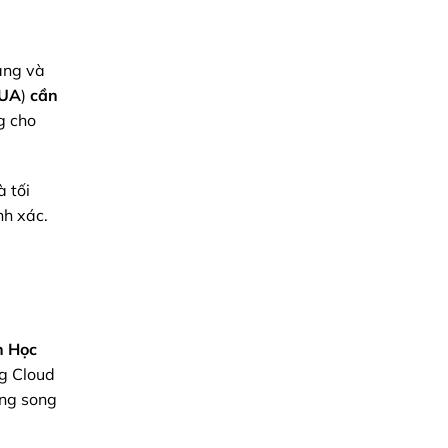
ạng và
UA
)
cần
g cho
à tối
nh xác.
h Học
ng Cloud
ong song