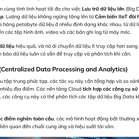
ạn
cùng tính linh hoạt tối đa cho việc
Lưu trữ dữ liệu lớn
(Big 
ệp
. Lượng dữ liệu không ngừng tăng lên từ
Cảm biến IIoT
đòi 
 hàng petabyte dữ liệu ở nhiều định dạng khác nhau, từ dữ l
ến các tệp hình ảnh, video và các bản ghi log từ máy móc.
dữ liệu
hiệu quả, và nó di chuyển dữ liệu ít truy cập hơn sang
m bảo dữ liệu luôn có sẵn để truy cập và phân tích khi cần.
g (Centralized Data Processing and Analytics)
ệu tập trung phức tạp
, các tác vụ này cần tổng hợp và so sá
nhiều địa điểm. Các nền tảng Cloud
tích hợp
các công cụ xử 
, các công cụ này có thể phân tích các tập dữ liệu Big Data k
ác điểm nghẽn toàn cầu
, các mô hình hoạt động bất thường 
 liên quan đến chuỗi cung ứng và hiệu suất tài sản.