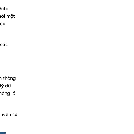
Data
hỏi
một
iệu
 các
nh thông
lý dữ
hổng lồ
xuyên cơ