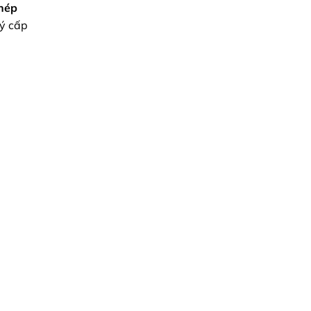
hép
lý cấp