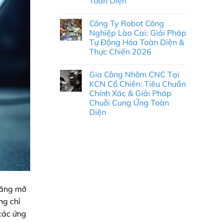
Toàn Diện
Kim
kim
Hoa:
loại
Không
Giải
tấm
có
pháp
Công Ty Robot Công
Khu
bình
từ
công
luận
Nghiệp Lào Cai: Giải Pháp
Minh
ở
nghiệp
Triệu
Tự Động Hóa Toàn Diện &
Gia
Bá
Công
Thiện
Thực Chiến 2026
Nhôm
II:
Tại
Không
Giải
Khu
có
pháp
Gia Công Nhôm CNC Tại
Công
bình
từ
Nghiệp
luận
Minh
KCN Cổ Chiên: Tiêu Chuẩn
ở
Sa
Triệu
Chính Xác & Giải Pháp
Công
Đéc:
Ty
Giải
Chuỗi Cung Ứng Toàn
Robot
Pháp
Diện
Công
Cơ
Nghiệp
Khí
Không
Lào
Chính
có
Cai:
Xác
bình
Giải
Toàn
luận
Pháp
Diện
ở
Tự
Gia
Động
Công
Hóa
Nhôm
Toàn
CNC
Diện
Tại
&
KCN
năng mở
Thực
Cổ
Chiến
Chiên:
ng chỉ
2026
Tiêu
Chuẩn
 các ứng
Chính