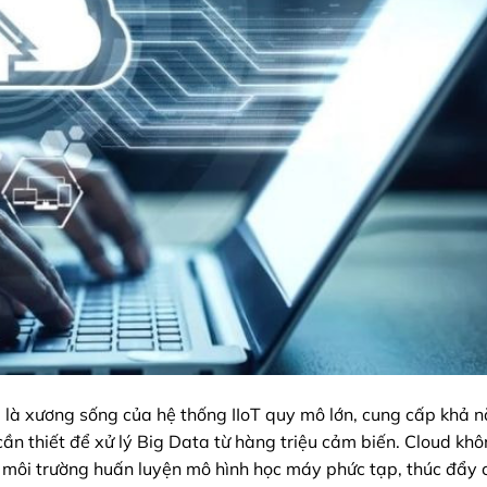
 là xương sống của hệ thống IIoT quy mô lớn, cung cấp khả 
 cần thiết để xử lý Big Data từ hàng triệu cảm biến. Cloud khô
là môi trường huấn luyện mô hình học máy phức tạp, thúc đẩy