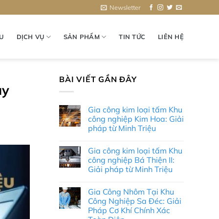
Newsletter
ỆU
DỊCH VỤ
SẢN PHẨM
TIN TỨC
LIÊN HỆ
BÀI VIẾT GẦN ĐÂY
uy
Gia công kim loại tấm Khu
công nghiệp Kim Hoa: Giải
pháp từ Minh Triệu
Không
có
Gia công kim loại tấm Khu
bình
luận
công nghiệp Bá Thiện II:
ở
Giải pháp từ Minh Triệu
Gia
công
Không
kim
có
loại
Gia Công Nhôm Tại Khu
bình
tấm
luận
Công Nghiệp Sa Đéc: Giải
Khu
ở
công
Pháp Cơ Khí Chính Xác
Gia
nghiệp
công