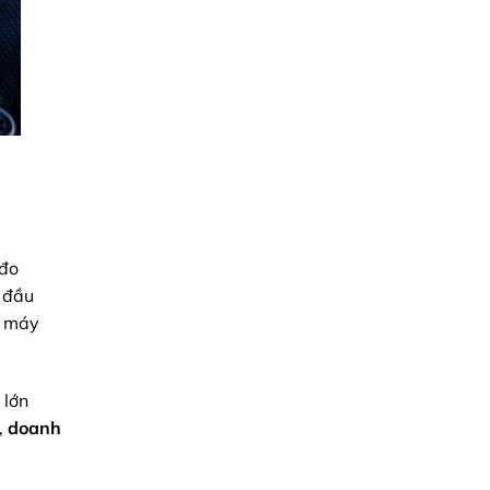
 đo
 đầu
g máy
 lớn
,
doanh