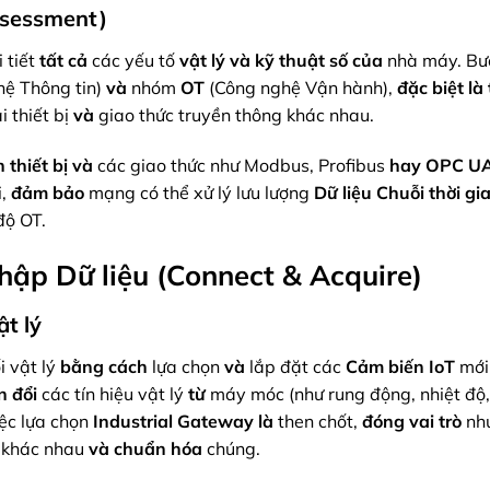
Assessment)
 tiết
tất cả
các yếu tố
vật lý
và
kỹ thuật số
của
nhà máy. Bư
ệ Thông tin)
và
nhóm
OT
(Công nghệ Vận hành),
đặc biệt
là
i thiết bị
và
giao thức truyền thông khác nhau.
 thiết bị
và
các giao thức như Modbus, Profibus
hay
OPC U
i,
đảm bảo
mạng có thể xử lý lưu lượng
Dữ liệu Chuỗi thời gi
độ OT.
thập Dữ liệu (Connect & Acquire)
ật lý
i vật lý
bằng cách
lựa chọn
và
lắp đặt các
Cảm biến IoT
mớ
n đổi
các tín hiệu vật lý
từ
máy móc (như rung động, nhiệt độ
iệc lựa chọn
Industrial Gateway
là
then chốt,
đóng vai trò
nh
c khác nhau
và
chuẩn hóa
chúng.