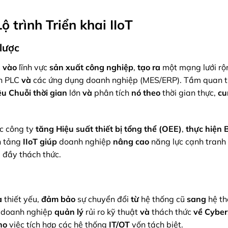
ộ trình Triển khai IIoT
 lược
s
vào
lĩnh vực
sản xuất công nghiệp
,
tạo ra
một mạng lưới rộ
ển PLC
và
các ứng dụng doanh nghiệp (MES/ERP). Tầm quan 
ệu Chuỗi thời gian
lớn
và
phân tích
nó
theo
thời gian thực,
cu
c công ty
tăng
Hiệu suất thiết bị tổng thể (OEE)
,
thực hiện
B
n tảng
IIoT
giúp
doanh nghiệp
nâng cao
năng lực cạnh tranh
0
đầy thách thức.
à
thiết yếu,
đảm bảo
sự chuyển đổi
từ
hệ thống cũ
sang
hệ th
doanh nghiệp
quản lý
rủi ro kỹ thuật
và
thách thức
về
Cyber
ho
việc tích hợp các hệ thống
IT/OT
vốn tách biệt.