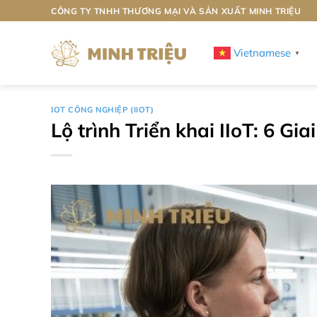
Bỏ
CÔNG TY TNHH THƯƠNG MẠI VÀ SẢN XUẤT MINH TRIỆU
qua
nội
Vietnamese
▼
dung
IOT CÔNG NGHIỆP (IIOT)
Lộ trình Triển khai IIoT: 6 