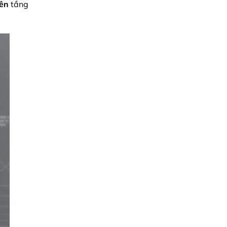
lên
tầng