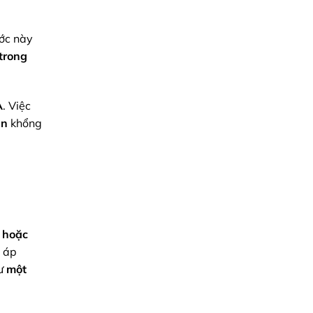
ớc này
trong
A
. Việc
an
khổng
i
hoặc
, áp
ư
một