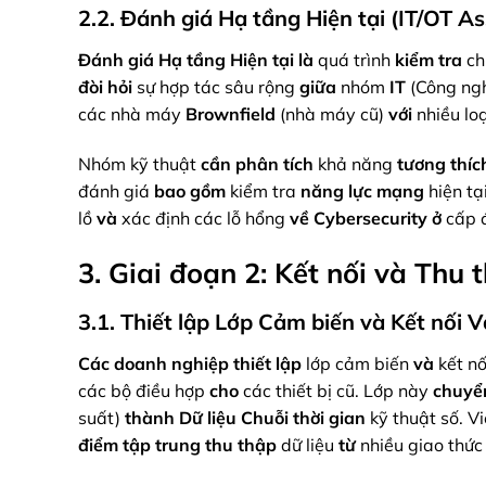
2.2. Đánh giá Hạ tầng Hiện tại (IT/OT 
Đánh giá Hạ tầng Hiện tại
là
quá trình
kiểm tra
chi
đòi hỏi
sự hợp tác sâu rộng
giữa
nhóm
IT
(Công ngh
các nhà máy
Brownfield
(nhà máy cũ)
với
nhiều loạ
Nhóm kỹ thuật
cần
phân tích
khả năng
tương thích
đánh giá
bao gồm
kiểm tra
năng lực mạng
hiện tạ
lồ
và
xác định các lỗ hổng
về
Cybersecurity
ở
cấp 
3. Giai đoạn 2: Kết nối và Thu 
3.1. Thiết lập Lớp Cảm biến và Kết nối V
Các doanh nghiệp
thiết lập
lớp cảm biến
và
kết nố
các bộ điều hợp
cho
các thiết bị cũ. Lớp này
chuyể
suất)
thành
Dữ liệu Chuỗi thời gian
kỹ thuật số. V
điểm tập trung
thu thập
dữ liệu
từ
nhiều giao thứ