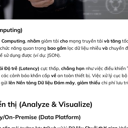
omputing)
 Computing
,
nhằm
giảm tải
cho
mạng truyền tải
và
tăng
tốc
chức năng quan trọng
bao gồm
lọc dữ liệu nhiễu
và
chuyển đ
ể sử dụng được (ví dụ: JSON).
ỏi
Độ trễ (Latency)
cực thấp,
chẳng hạn
như việc điều khiển
các cảnh báo khẩn cấp
về
an toàn thiết bị. Việc xử lý cục b
gửi
lên
Nền tảng Dữ liệu Đám mây
,
giảm thiểu
chi phí lưu t
ển thị (Analyze & Visualize)
y/On-Premise (Data Platform)
g cấp
môi trường
lưu trữ
và
xử lý
Dữ liệu Chuỗi thời gian
khổn