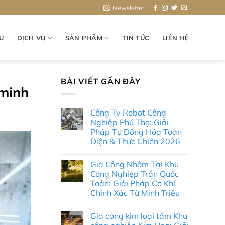
Newsletter
ỆU
DỊCH VỤ
SẢN PHẨM
TIN TỨC
LIÊN HỆ
BÀI VIẾT GẦN ĐÂY
 minh
Công Ty Robot Công
Nghiệp Phú Thọ: Giải
Pháp Tự Động Hóa Toàn
Diện & Thực Chiến 2026
Không
có
Gia Công Nhôm Tại Khu
bình
luận
Công Nghiệp Trần Quốc
ở
Toản: Giải Pháp Cơ Khí
Công
Ty
Chính Xác Từ Minh Triệu
Robot
Công
Không
Nghiệp
có
Gia công kim loại tấm Khu
Phú
bình
Thọ:
luận