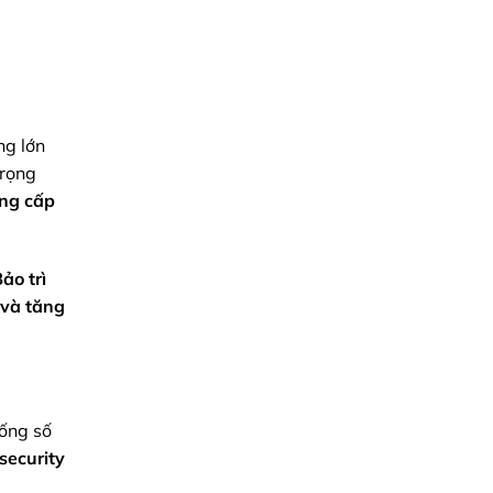
Chính
Xác
Toàn
Diện
ng lớn
trọng
ng cấp
ảo trì
và
tăng
ống số
security