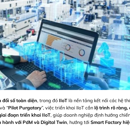
 đổi số toàn diện
, trong đó
IIoT
là nền tảng kết nối các hệ t
và “
Pilot Purgatory
”, việc triển khai IIoT cần
lộ trình rõ ràng,
giai đoạn triển khai IIoT
, giúp doanh nghiệp định hướng chiến
n hành với PdM và Digital Twin
, hướng tới
Smart Factory hi