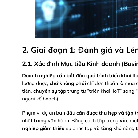
2. Giai đoạn 1: Đánh giá và Lê
2.1. Xác định Mục tiêu Kinh doanh (Bus
Doanh nghiệp
cần
bắt đầu
quá trình
triển khai II
lường được,
chứ không phải
chỉ đơn thuần
là
mua c
tiên,
chuyển
sự tập trung
từ
“triển khai IIoT”
sang
“
ngoài kế hoạch).
Phạm vi dự án ban đầu
cần
được thu hẹp
và
tập t
nhất
trong
vận hành. Bằng cách tập trung
vào
một
nghiệp
giảm thiểu
sự phức tạp
và
tăng
khả năng