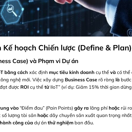
n Kế hoạch Chiến lược (Define & Plan)
iness Case) và Phạm vi Dự án
oT
bằng cách
xác định
mục tiêu kinh doanh
cụ thể
và
có thể
ông nghệ mới. Việc xây dựng
Business Case
rõ ràng
là
bước
đạt được
ROI
cụ thể
từ
IIoT” (ví dụ: Giảm 15% thời gian dừn
rung
vào
“Điểm đau” (Pain Points)
gây ra
lãng phí
hoặc
rủi ro
 số lượng tài sản
hoặc
dây chuyền sản xuất quan trọng nhất
thành công
của
dự án
thử nghiệm
ban đầu.