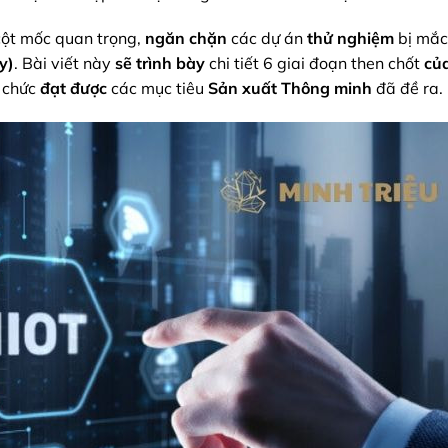
ột mốc quan trọng,
ngăn chặn
các dự án
thử nghiệm
bị mắc
y)
. Bài viết này
sẽ trình bày
chi tiết 6 giai đoạn then chốt
củ
 chức
đạt được
các mục tiêu
Sản xuất Thông minh
đã đề ra.