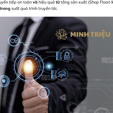
yển tiếp an toàn
và
hiệu quả
từ
tầng sản xuất (Shop Floor)
trong
suốt quá trình truyền tải.