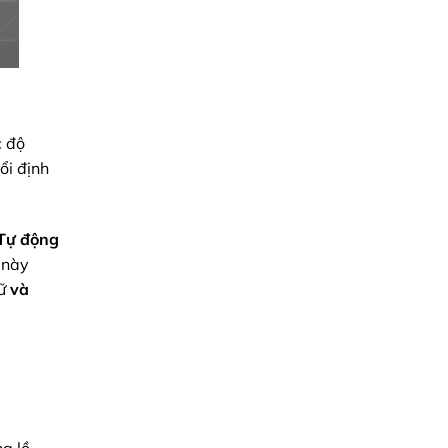
 độ
ổi định
Tự động
ộ này
rữ
và
g lồ