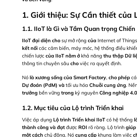
1. Giới thiệu: Sự Cần thiết của L
1.1. IIoT là Gì và Tầm Quan trọng Chiến
IIoT
đại diện
cho
sự mở rộng
của
Internet of Thing
kết nối
các cảm biến, máy móc, hệ thống điều khi
chiến lược
của
IIoT
nằm ở
khả năng
thu thập
Dữ li
thông tin chuyên sâu
cho
việc ra quyết định.
Nó
là
xương sống
của
Smart Factory
,
cho phép
cá
Dự đoán (PdM)
và
tối ưu hóa
Chuỗi cung ứng
. Nề
trưởng
bền vững
trong
kỷ nguyên
Công nghiệp 4.
1.2. Mục tiêu của Lộ trình Triển khai
Việc áp dụng
Lộ trình Triển khai IIoT
có hệ thống
l
thành công
và
đạt
được
ROI
rõ ràng. Lộ trình
giúp
một cách
chủ động. Nó
cung cấp
khung làm việc
c