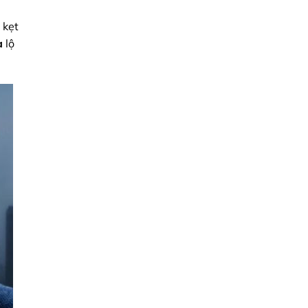
 kẹt
a
lộ