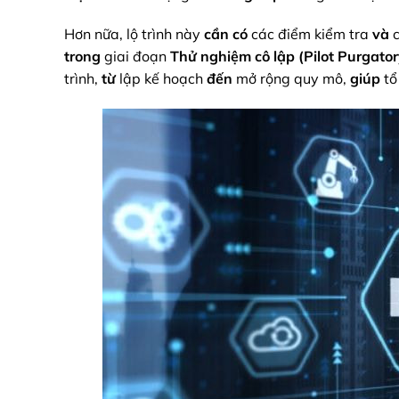
Hơn nữa, lộ trình này
cần
có
các điểm kiểm tra
và
c
trong
giai đoạn
Thử nghiệm cô lập (Pilot Purgator
trình,
từ
lập kế hoạch
đến
mở rộng quy mô,
giúp
tổ