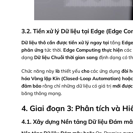
3.2. Tiền xử lý Dữ liệu tại Edge (Edge C
Dữ liệu thô
cần
được tiền xử lý
ngay tại
tầng
Edge
phản ứng
tức thời.
Edge Computing
thực hiện
các 
dạng
Dữ liệu Chuỗi thời gian
sang
định dạng có th
Chức năng này
là
thiết yếu
cho
các ứng dụng
đòi h
hóa Vòng lặp Kín (Closed-Loop Automation)
hoặc
đảm bảo
rằng chỉ những dữ liệu có giá trị
mới được
băng thông mạng.
4. Giai đoạn 3: Phân tích và Hi
4.1. Xây dựng Nền tảng Dữ liệu Đám mâ
Nền tảng Dữ liệu Đám mây
hoặc
On-Premise
cun