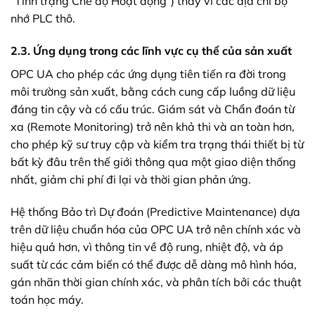
“Tình trạng Chế độ Hoạt động”) thay vì các địa chỉ bộ
nhớ PLC thô.
2.3. Ứng dụng trong các lĩnh vực cụ thể của sản xuất
OPC UA cho phép các ứng dụng tiên tiến ra đời trong
môi trường sản xuất, bằng cách cung cấp luồng dữ liệu
đáng tin cậy và có cấu trúc. Giám sát và Chẩn đoán từ
xa (Remote Monitoring) trở nên khả thi và an toàn hơn,
cho phép kỹ sư truy cập và kiểm tra trạng thái thiết bị từ
bất kỳ đâu trên thế giới thông qua một giao diện thống
nhất, giảm chi phí đi lại và thời gian phản ứng.
Hệ thống Bảo trì Dự đoán (Predictive Maintenance) dựa
trên dữ liệu chuẩn hóa của OPC UA trở nên chính xác và
hiệu quả hơn, vì thông tin về độ rung, nhiệt độ, và áp
suất từ các cảm biến có thể được dễ dàng mô hình hóa,
gán nhãn thời gian chính xác, và phân tích bởi các thuật
toán học máy.