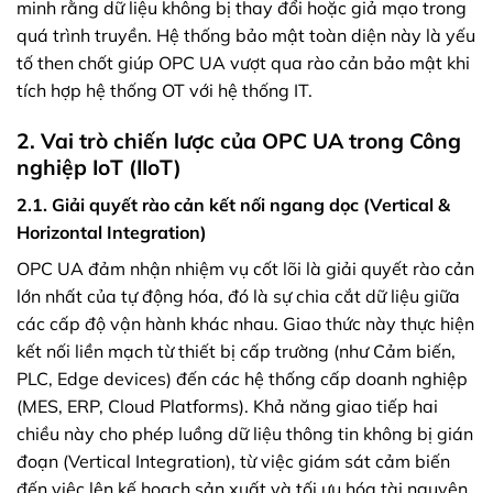
minh rằng dữ liệu không bị thay đổi hoặc giả mạo trong
quá trình truyền. Hệ thống bảo mật toàn diện này là yếu
tố then chốt giúp OPC UA vượt qua rào cản bảo mật khi
tích hợp hệ thống OT với hệ thống IT.
2. Vai trò chiến lược của OPC UA trong Công
nghiệp IoT (IIoT)
2.1. Giải quyết rào cản kết nối ngang dọc (Vertical &
Horizontal Integration)
OPC UA đảm nhận nhiệm vụ cốt lõi là giải quyết rào cản
lớn nhất của tự động hóa, đó là sự chia cắt dữ liệu giữa
các cấp độ vận hành khác nhau. Giao thức này thực hiện
kết nối liền mạch từ thiết bị cấp trường (như Cảm biến,
PLC, Edge devices) đến các hệ thống cấp doanh nghiệp
(MES, ERP, Cloud Platforms). Khả năng giao tiếp hai
chiều này cho phép luồng dữ liệu thông tin không bị gián
đoạn (Vertical Integration), từ việc giám sát cảm biến
đến việc lên kế hoạch sản xuất và tối ưu hóa tài nguyên.