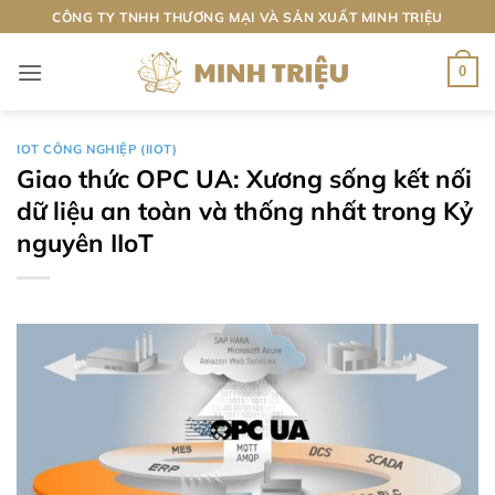
Bỏ
CÔNG TY TNHH THƯƠNG MẠI VÀ SẢN XUẤT MINH TRIỆU
qua
nội
0
dung
IOT CÔNG NGHIỆP (IIOT)
Giao thức OPC UA: Xương sống kết nối
dữ liệu an toàn và thống nhất trong Kỷ
nguyên IIoT