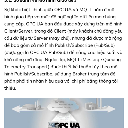
Sự khác biệt chính giữa OPC UA và MQTT nằm ở mô
hình giao tiếp và mức độ ngữ nghĩa dữ liệu mà chúng
cung cấp. OPC UA ban đầu được xây dựng trên mô hình
Client/Server, trong đó Client (máy khách) chủ động yêu
cầu dữ liệu từ Server (máy chủ), nhưng đã được mở rộng
để bao gồm cả mô hình Publish/Subscribe (Pub/Sub)
(được gọi là OPC UA Pub/Sub) để nâng cao hiệu suất và
khả năng mở rộng. Ngược lại, MQTT (Message Queuing
Telemetry Transport) được thiết kế thuần túy theo mô
hình Publish/Subscribe, sử dụng Broker trung tâm để
phân phối tin nhắn hiệu quả với chi phí băng thông tối
thiểu.