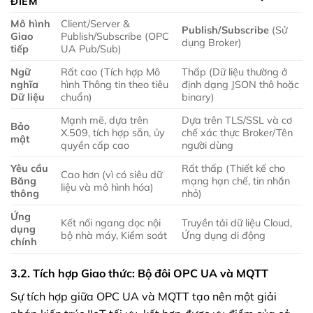
ĐIỂM
Mô hình
Client/Server &
Publish/Subscribe
(Sử
Giao
Publish/Subscribe (OPC
dụng Broker)
tiếp
UA Pub/Sub)
Ngữ
Rất cao (Tích hợp Mô
Thấp (Dữ liệu thường ở
nghĩa
hình Thông tin theo tiêu
định dạng JSON thô hoặc
Dữ liệu
chuẩn)
binary)
Mạnh mẽ, dựa trên
Dựa trên TLS/SSL và cơ
Bảo
X.509, tích hợp sẵn, ủy
chế xác thực Broker/Tên
mật
quyền cấp cao
người dùng
Yêu cầu
Rất thấp (Thiết kế cho
Cao hơn (vì có siêu dữ
Băng
mạng hạn chế, tin nhắn
liệu và mô hình hóa)
thông
nhỏ)
Ứng
Kết nối ngang dọc nội
Truyền tải dữ liệu Cloud,
dụng
bộ nhà máy, Kiểm soát
Ứng dụng di động
chính
3.2. Tích hợp Giao thức: Bộ đôi OPC UA và MQTT
Sự tích hợp giữa OPC UA và MQTT tạo nên một giải