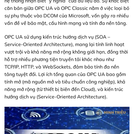
hệ thống nhận biết “ý nghĩa” của dữ liệu đó. Sự khác biệt
căn bản giữa OPC UA và OPC Classic nằm ở việc loại bỏ
sự phụ thuộc vào DCOM của Microsoft, vốn gây ra nhiều
vấn đề về bảo mật, cấu hình mạng và tính đa nền tảng.
OPC UA sử dụng kiến trúc hướng dịch vụ (SOA –
Service-Oriented Architecture), mang lại tính linh hoạt
vượt trội và khả năng mở rộng không giới hạn, đồng thời
hỗ trợ nhiều phương tiện truyền tải khác nhau như
TCP/IP, HTTP, và WebSockets, đảm bảo tính đa nền
tảng tuyệt đối. Lợi ích tổng quan của OPC UA bao gồm
tính mở (mã nguồn mở và tiêu chuẩn công nghiệp), khả
năng mở rộng (từ thiết bị biên đến Cloud), và kiến trúc
hướng dịch vụ (Service-Oriented Architecture).