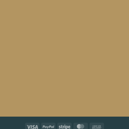
Visa
PayPal
Stripe
MasterCard
Cash