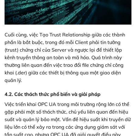
Cuối cùng, việc Tạo Trust Relationship giữa các thành
phần là bắt buộc, trong đó mỗi Client phải tin tưởng
(trust) chứng chỉ của Server và ngược lại để thiết lập
kênh truyền thông an toàn và mã hóa. Quá trình này
thường liên quan đến việc trao đổi file chứng chỉ công
khai (.der) giữa các thiết bị thông qua một giao diện
quản lý.
4.2. Các thách thức phổ biến và giải pháp
Việc triển khai OPC UA trong môi trường rộng lớn có thể
gặp phải một số thách thức, chủ yếu liên quan đến hiệu
suất và quản lý bảo mật. Vấn đề hiệu suất khi truyền dữ
liệu lớn có thể xảy ra trong các ứng dụng giám sát với
tần suất cao, nhưng OPC UA đã giải quyết điều này