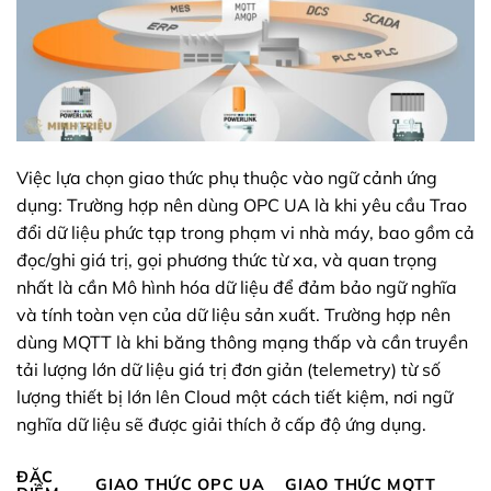
Việc lựa chọn giao thức phụ thuộc vào ngữ cảnh ứng
dụng: Trường hợp nên dùng OPC UA là khi yêu cầu Trao
đổi dữ liệu phức tạp trong phạm vi nhà máy, bao gồm cả
đọc/ghi giá trị, gọi phương thức từ xa, và quan trọng
nhất là cần Mô hình hóa dữ liệu để đảm bảo ngữ nghĩa
và tính toàn vẹn của dữ liệu sản xuất. Trường hợp nên
dùng MQTT là khi băng thông mạng thấp và cần truyền
tải lượng lớn dữ liệu giá trị đơn giản (telemetry) từ số
lượng thiết bị lớn lên Cloud một cách tiết kiệm, nơi ngữ
nghĩa dữ liệu sẽ được giải thích ở cấp độ ứng dụng.
ĐẶC
GIAO THỨC OPC UA
GIAO THỨC MQTT