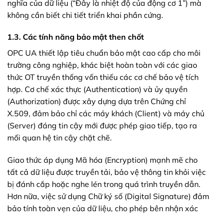
nghĩa của dữ liệu (“Đây là nhiệt độ của động cơ 1”) mà
không cần biết chi tiết triển khai phần cứng.
1.3. Các tính năng bảo mật then chốt
OPC UA thiết lập tiêu chuẩn bảo mật cao cấp cho môi
trường công nghiệp, khác biệt hoàn toàn với các giao
thức OT truyền thống vốn thiếu các cơ chế bảo vệ tích
hợp. Cơ chế xác thực (Authentication) và ủy quyền
(Authorization) được xây dựng dựa trên Chứng chỉ
X.509, đảm bảo chỉ các máy khách (Client) và máy chủ
(Server) đáng tin cậy mới được phép giao tiếp, tạo ra
mối quan hệ tin cậy chặt chẽ.
Giao thức áp dụng Mã hóa (Encryption) mạnh mẽ cho
tất cả dữ liệu được truyền tải, bảo vệ thông tin khỏi việc
bị đánh cắp hoặc nghe lén trong quá trình truyền dẫn.
Hơn nữa, việc sử dụng Chữ ký số (Digital Signature) đảm
bảo tính toàn vẹn của dữ liệu, cho phép bên nhận xác