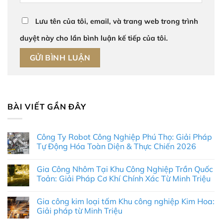
Lưu tên của tôi, email, và trang web trong trình
duyệt này cho lần bình luận kế tiếp của tôi.
BÀI VIẾT GẦN ĐÂY
Công Ty Robot Công Nghiệp Phú Thọ: Giải Pháp
Tự Động Hóa Toàn Diện & Thực Chiến 2026
Không
có
Gia Công Nhôm Tại Khu Công Nghiệp Trần Quốc
bình
luận
Toản: Giải Pháp Cơ Khí Chính Xác Từ Minh Triệu
ở
Công
Không
Ty
có
Gia công kim loại tấm Khu công nghiệp Kim Hoa:
Robot
bình
Công
luận
Giải pháp từ Minh Triệu
Nghiệp
ở
Phú
Gia
Không