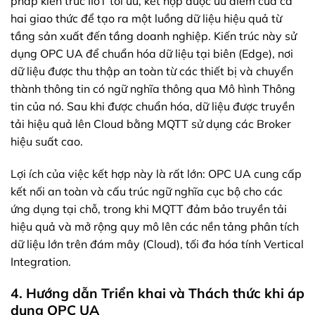
pháp kiến trúc IIoT tối ưu, kết hợp được ưu điểm của cả
hai giao thức để tạo ra một luồng dữ liệu hiệu quả từ
tầng sản xuất đến tầng doanh nghiệp. Kiến trúc này sử
dụng OPC UA để chuẩn hóa dữ liệu tại biên (Edge), nơi
dữ liệu được thu thập an toàn từ các thiết bị và chuyển
thành thông tin có ngữ nghĩa thông qua Mô hình Thông
tin của nó. Sau khi được chuẩn hóa, dữ liệu được truyền
tải hiệu quả lên Cloud bằng MQTT sử dụng các Broker
hiệu suất cao.
Lợi ích của việc kết hợp này là rất lớn: OPC UA cung cấp
kết nối an toàn và cấu trúc ngữ nghĩa cục bộ cho các
ứng dụng tại chỗ, trong khi MQTT đảm bảo truyền tải
hiệu quả và mở rộng quy mô lên các nền tảng phân tích
dữ liệu lớn trên đám mây (Cloud), tối đa hóa tính Vertical
Integration.
4. Hướng dẫn Triển khai và Thách thức khi áp
dụng OPC UA