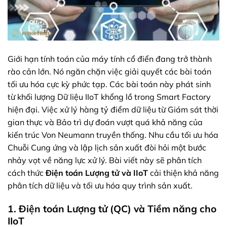
Giới hạn tính toán của máy tính cổ điển đang trở thành
rào cản lớn. Nó ngăn chặn việc giải quyết các bài toán
tối ưu hóa cực kỳ phức tạp. Các bài toán này phát sinh
từ khối lượng Dữ liệu IIoT khổng lồ trong Smart Factory
hiện đại. Việc xử lý hàng tỷ điểm dữ liệu từ Giám sát thời
gian thực và Bảo trì dự đoán vượt quá khả năng của
kiến trúc Von Neumann truyền thống. Nhu cầu tối ưu hóa
Chuỗi Cung ứng và lập lịch sản xuất đòi hỏi một bước
nhảy vọt về năng lực xử lý. Bài viết này sẽ phân tích
cách thức
Điện toán Lượng tử và IIoT
cải thiện khả năng
phân tích dữ liệu và tối ưu hóa quy trình sản xuất.
1. Điện toán Lượng tử (QC) và Tiềm năng cho
IIoT