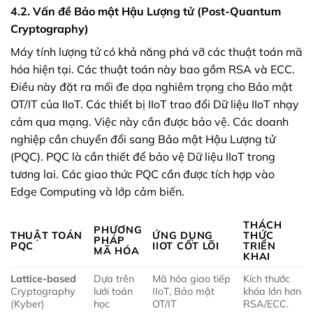
4.2. Vấn đề Bảo mật Hậu Lượng tử (Post-Quantum
Cryptography)
Máy tính lượng tử có khả năng phá vỡ các thuật toán mã
hóa hiện tại. Các thuật toán này bao gồm RSA và ECC.
Điều này đặt ra mối đe dọa nghiêm trọng cho Bảo mật
OT/IT của IIoT. Các thiết bị IIoT trao đổi Dữ liệu IIoT nhạy
cảm qua mạng. Việc này cần được bảo vệ. Các doanh
nghiệp cần chuyển đổi sang Bảo mật Hậu Lượng tử
(PQC). PQC là cần thiết để bảo vệ Dữ liệu IIoT trong
tương lai. Các giao thức PQC cần được tích hợp vào
Edge Computing và lớp cảm biến.
THÁCH
PHƯƠNG
THUẬT TOÁN
ỨNG DỤNG
THỨC
PHÁP
PQC
IIOT
CỐT LÕI
TRIỂN
MÃ HÓA
KHAI
Lattice-based
Dựa trên
Mã hóa giao tiếp
Kích thước
Cryptography
lưới toán
IIoT, Bảo mật
khóa lớn hơn
(Kyber)
học
OT/IT
RSA/ECC.