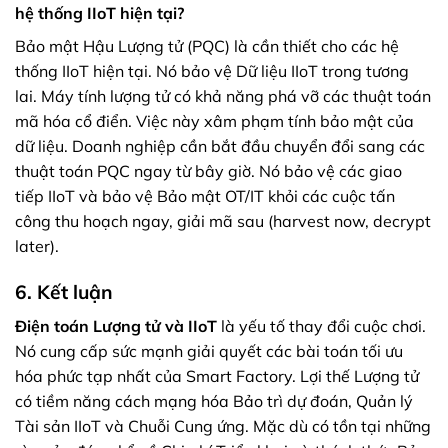
hệ thống IIoT hiện tại?
Bảo mật Hậu Lượng tử (PQC) là cần thiết cho các hệ
thống IIoT hiện tại. Nó bảo vệ Dữ liệu IIoT trong tương
lai. Máy tính lượng tử có khả năng phá vỡ các thuật toán
mã hóa cổ điển. Việc này xâm phạm tính bảo mật của
dữ liệu. Doanh nghiệp cần bắt đầu chuyển đổi sang các
thuật toán PQC ngay từ bây giờ. Nó bảo vệ các giao
tiếp IIoT và bảo vệ Bảo mật OT/IT khỏi các cuộc tấn
công thu hoạch ngay, giải mã sau (harvest now, decrypt
later).
6. Kết luận
Điện toán Lượng tử và IIoT
là yếu tố thay đổi cuộc chơi.
Nó cung cấp sức mạnh giải quyết các bài toán tối ưu
hóa phức tạp nhất của Smart Factory. Lợi thế Lượng tử
có tiềm năng cách mạng hóa Bảo trì dự đoán, Quản lý
Tài sản IIoT và Chuỗi Cung ứng. Mặc dù có tồn tại những