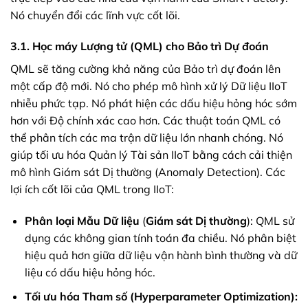
Nó chuyển đổi các lĩnh vực cốt lõi.
3.1. Học máy Lượng tử (QML) cho Bảo trì Dự đoán
QML sẽ tăng cường khả năng của Bảo trì dự đoán lên
một cấp độ mới. Nó cho phép mô hình xử lý Dữ liệu IIoT
nhiễu phức tạp. Nó phát hiện các dấu hiệu hỏng hóc sớm
hơn với Độ chính xác cao hơn. Các thuật toán QML có
thể phân tích các ma trận dữ liệu lớn nhanh chóng. Nó
giúp tối ưu hóa Quản lý Tài sản IIoT bằng cách cải thiện
mô hình Giám sát Dị thường (Anomaly Detection). Các
lợi ích cốt lõi của QML trong IIoT:
Phân loại Mẫu Dữ liệu
(
Giám sát Dị thường
): QML sử
dụng các không gian tính toán đa chiều. Nó phân biệt
hiệu quả hơn giữa dữ liệu vận hành bình thường và dữ
liệu có dấu hiệu hỏng hóc.
Tối ưu hóa Tham số (Hyperparameter Optimization):