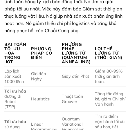
tính toán hàng tỷ kịch bản đồng thời. Nó tìm ra giải
pháp tối ưu nhất. Việc này đảm bảo Giám sát thời gian
thực luồng vật liệu. Nó giúp nhà sản xuất phản ứng linh
hoạt hơn. Nó giảm thiểu chi phí logistics và tăng khả
năng phục hồi của Chuỗi Cung ứng.
BÀI TOÁN
PHƯƠNG
TỐI ƯU
PHƯƠNG
PHÁP
LỢI THẾ
HÓA
PHÁP CỔ
LƯỢNG TỬ
LƯỢNG TỬ
TRONG
ĐIỂN
(QUANTUM
(THỜI GIAN)
IIOT
ANNEALING)
Lập lịch
Giảm 80-99%
Giờ đến
sản xuất
Giây đến Phút
thời gian tính
Ngày
1000 lệnh
toán.
Tối ưu hóa
Tăng tốc đáng
đường đi
Thuật toán
Heuristics
kể, giảm Chi phí
Robot
Groover
Vận hành.
(TSP)
Tìm ra điểm
Quantum
Tối ưu hóa
vận hành tối ưu
Linear
Variational
sử dụng
sâu hơn, tiết
Programming
Eigensolver