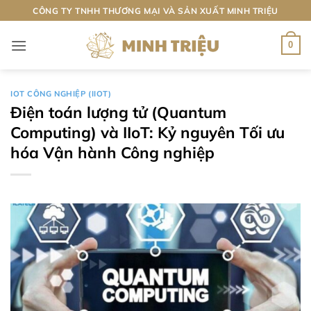
Bỏ
CÔNG TY TNHH THƯƠNG MẠI VÀ SẢN XUẤT MINH TRIỆU
qua
nội
0
dung
IOT CÔNG NGHIỆP (IIOT)
Điện toán lượng tử (Quantum
Computing) và IIoT: Kỷ nguyên Tối ưu
hóa Vận hành Công nghiệp