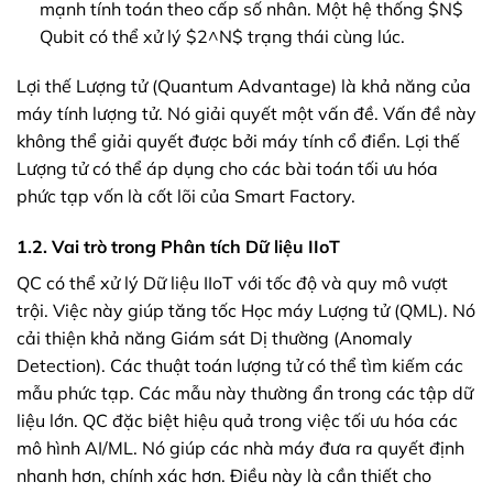
mạnh tính toán theo cấp số nhân. Một hệ thống $N$
Qubit có thể xử lý $2^N$ trạng thái cùng lúc.
Lợi thế Lượng tử (Quantum Advantage) là khả năng của
máy tính lượng tử. Nó giải quyết một vấn đề. Vấn đề này
không thể giải quyết được bởi máy tính cổ điển. Lợi thế
Lượng tử có thể áp dụng cho các bài toán tối ưu hóa
phức tạp vốn là cốt lõi của Smart Factory.
1.2. Vai trò trong Phân tích Dữ liệu IIoT
QC có thể xử lý Dữ liệu IIoT với tốc độ và quy mô vượt
trội. Việc này giúp tăng tốc Học máy Lượng tử (QML). Nó
cải thiện khả năng Giám sát Dị thường (Anomaly
Detection). Các thuật toán lượng tử có thể tìm kiếm các
mẫu phức tạp. Các mẫu này thường ẩn trong các tập dữ
liệu lớn. QC đặc biệt hiệu quả trong việc tối ưu hóa các
mô hình AI/ML. Nó giúp các nhà máy đưa ra quyết định
nhanh hơn, chính xác hơn. Điều này là cần thiết cho