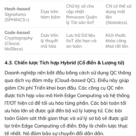
Chữ ký số cho
Chỉ có thể sử
Hash-based
Dựa trên
cập nhật
dụng một
Signatures
hàm băm
firmware Quản
lần
(SPHINCS+)
lý Tài sản IIoT
(Stateless).
Code-based
Dựa trên
Lưu trữ Dữ liệu
Kích thước
Cryptography
lý thuyết
IIoT dài hạn và
khóa công
(Classic
mã hóa
an toàn
khai rất lớn.
McEliece)
4.3. Chiến lược Tích hợp Hybrid (Cổ điển & Lượng tử)
Doanh nghiệp nên bắt đầu bằng cách sử dụng QC thông
qua dịch vụ đám mây (Cloud-based QC). Điều này giúp
giảm Chi phí Triển khai ban đầu. Các công cụ QC nên
được tích hợp vào mô hình Edge Computing và hệ thống
IT/OT hiện có để tối ưu hóa từng phần. Các bài toán tối
ưu hóa lớn sẽ được gửi đến bộ xử lý lượng tử. Các bài
toán Giám sát thời gian thực và xử lý sơ bộ sẽ được giữ
lại trên Edge Computing cổ điển. Đây là chiến lược thực
tế nhất. Nó đảm bảo sự chuyển đổi dần dần.