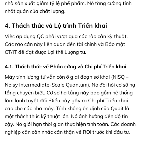
nhà sản xuất giảm tỷ lệ phế phẩm. Nó tăng cường tính
nhất quán của chất lượng.
4. Thách thức và Lộ trình Triển khai
Việc áp dụng QC phải vượt qua các rào cản kỹ thuật.
Các rào cản này liên quan đến tài chính và Bảo mật
OT/IT để đạt được Lợi thế Lượng tử.
4.1. Thách thức về Phần cứng và Chi phí Triển khai
Máy tính lượng tử vẫn còn ở giai đoạn sơ khai (NISQ –
Noisy Intermediate-Scale Quantum). Nó đòi hỏi cơ sở hạ
tầng chuyên biệt. Cơ sở hạ tầng này bao gồm hệ thống
làm lạnh tuyệt đối. Điều này gây ra Chi phí Triển khai
cao cho các nhà máy. Tính không ổn định của Qubit là
một thách thức kỹ thuật lớn. Nó ảnh hưởng đến độ tin
cậy. Nó giới hạn thời gian thực hiện tính toán. Các doanh
nghiệp cần cân nhắc cẩn thận về ROI trước khi đầu tư.