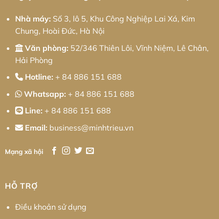
Xác
Toàn
Diện
Nhà máy:
Số 3, lô 5, Khu Công Nghiệp Lai Xá, Kim
Chung, Hoài Đức, Hà Nội
Văn phòng:
52/346 Thiên Lôi, Vĩnh Niệm, Lê Chân,
Hải Phòng
Hotline:
+ 84 886 151 688
Whatsapp:
+ 84 886 151 688
Line:
+ 84 886 151 688
Email:
business@minhtrieu.vn
Mạng xã hội
HỖ TRỢ
Điều khoản sử dụng