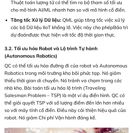
Thuật toán lượng tử có thể tìm ra bộ tham số tối ưu
cho mô hình AI/ML nhanh hơn so với mô hình cổ điển.
Tăng tốc Xử lý Dữ liệu:
QML giúp tăng tốc việc xử lý
các bộ Dữ liệu IIoT khổng lồ. Việc này cho phépBảo trì
dự đoánđược thực hiện với tốc độ thời gian thực.
3.2. Tối ưu hóa Robot và Lộ trình Tự hành
(Autonomous Robotics)
QC có thể tối ưu hóa đường đi của robot và Autonomous
Robotics trong môi trường kho bãi phức tạp. Nó giảm
thiểu thời gian di chuyển. Nó tránh va chạm trong các
nhà kho. Bài toán tối ưu hóa lộ trình (Traveling
Salesman Problem – TSP) là một ví dụ điển hình. QC có
thể giải quyết TSP với số lượng điểm đến lớn hơn nhiều
so với máy tính cổ điển. Điều này cải thiện hiệu quả của
robot. Nó giảm Chi phí Vận hành đáng kể.