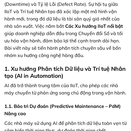
(Downtime) và Tỷ lệ Lỗi (Defect Rate). Sự hội tụ giữa
IIoT và Trí tuệ Nhân tạo đã xác lập một mô hình vận
hành mới, trong đó dữ liệu là tài sản quý giá nhất của
nhà sản xuất. Việc nắm bắt
Các Xu hướng IIoT nổi bật
giúp doanh nghiệp dẫn đầu trong Chuyển đổi Số và tối
ưu hóa vận hành, đảm bảo lợi thế cạnh tranh dài hạn.
Bài viết này sẽ tiến hành phân tích chuyên sâu về bốn
nhóm xu hướng công nghệ hàng đầu.
1. Xu hướng Phân tích Dữ liệu và Trí tuệ Nhân
tạo (AI in Automation)
AI đã trở thành trung tâm của IIoT, cho phép các nhà
máy chuyển từ phản ứng sang chủ động trong vận hành.
1.1. Bảo trì Dự đoán (Predictive Maintenance – PdM)
Nâng cao
Các nhà máy sử dụng AI để phân tích dữ liệu toàn vẹn từ
cảm biến thời gian thực, dự đoán thời gian chết