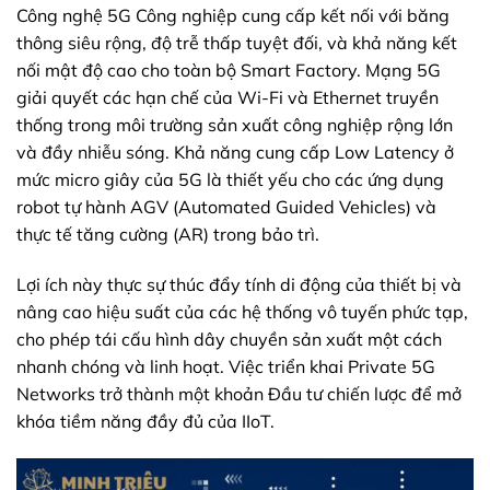
Công nghệ 5G Công nghiệp cung cấp kết nối với băng
thông siêu rộng, độ trễ thấp tuyệt đối, và khả năng kết
nối mật độ cao cho toàn bộ Smart Factory. Mạng 5G
giải quyết các hạn chế của Wi-Fi và Ethernet truyền
thống trong môi trường sản xuất công nghiệp rộng lớn
và đầy nhiễu sóng. Khả năng cung cấp Low Latency ở
mức micro giây của 5G là thiết yếu cho các ứng dụng
robot tự hành AGV (Automated Guided Vehicles) và
thực tế tăng cường (AR) trong bảo trì.
Lợi ích này thực sự thúc đẩy tính di động của thiết bị và
nâng cao hiệu suất của các hệ thống vô tuyến phức tạp,
cho phép tái cấu hình dây chuyền sản xuất một cách
nhanh chóng và linh hoạt. Việc triển khai Private 5G
Networks trở thành một khoản Đầu tư chiến lược để mở
khóa tiềm năng đầy đủ của IIoT.