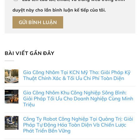
duyệt này cho lần bình luận kế tiếp của tôi.
BÀI VIẾT GẦN ĐÂY
Gia Công Nhôm Tại KCN Mỹ Tho: Giải Pháp Kỹ
Thuật Chính Xác & Tối Ưu Chi Phí Toàn Diện
Không
có
Gia Công Nhôm Khu Công Nghiệp Sông Bình:
bình
luận
Giải Pháp Tối Ưu Cho Doanh Nghiệp Cùng Minh
ở
Triệu
Gia
Công
Không
Nhôm
có
Tại
Công Ty Robot Công Nghiệp Tại Quảng Trị: Giải
bình
KCN
luận
Pháp Tự Động Hóa Toàn Diện Và Chiến Lược
Mỹ
ở
Tho:
Phát Triển Bền Vững
Gia
Giải
Công
Pháp
Không
Nhôm