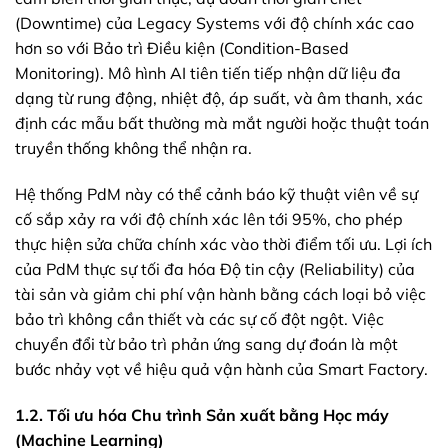
(Downtime) của Legacy Systems với độ chính xác cao
hơn so với Bảo trì Điều kiện (Condition-Based
Monitoring). Mô hình AI tiên tiến tiếp nhận dữ liệu đa
dạng từ rung động, nhiệt độ, áp suất, và âm thanh, xác
định các mẫu bất thường mà mắt người hoặc thuật toán
truyền thống không thể nhận ra.
Hệ thống PdM này có thể cảnh báo kỹ thuật viên về sự
cố sắp xảy ra với độ chính xác lên tới 95%, cho phép
thực hiện sửa chữa chính xác vào thời điểm tối ưu. Lợi ích
của PdM thực sự tối đa hóa Độ tin cậy (Reliability) của
tài sản và giảm chi phí vận hành bằng cách loại bỏ việc
bảo trì không cần thiết và các sự cố đột ngột. Việc
chuyển đổi từ bảo trì phản ứng sang dự đoán là một
bước nhảy vọt về hiệu quả vận hành của Smart Factory.
1.2. Tối ưu hóa Chu trình Sản xuất bằng Học máy
(Machine Learning)