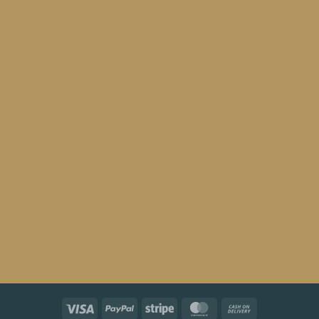
Visa
PayPal
Stripe
MasterCard
Cash