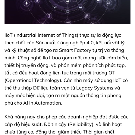
IIoT (Industrial Internet of Things) thực sự là động lực
then chốt của Sản xuất Công nghiệp 4.0, kết nối vật lý
và kỹ thuật số để tạo ra Smart Factory tự trị và thông
minh. Công nghệ IIoT bao gồm một mạng lưới cảm biến,
thiết bị truyền động, và phần mềm phân tích phức tạp,
tất cả đều hoạt động liên tục trong môi trường OT
(Operational Technology). Các nhà máy sử dụng IIoT có
thể thu thập Dữ liệu toàn vẹn từ Legacy Systems và
máy móc hiện đại, tạo ra một nguồn thông tin phong
phú cho AI in Automation.
Khả năng này cho phép các doanh nghiệp đạt được các
cấp độ hiệu suất, Độ tin cậy (Reliability), và linh hoạt
chưa từng có, đồng thời giảm thiểu Thời gian chết