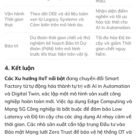
mẫu.
Nhận diện điểm
Vận hành
Theo dõi OEE và dữ liệu toàn
nghẽn và tối ưu
Thời gian
vẹn từ Legacy Systems và
hóa tức thời cho
thực
Cảm biến trên mô hình ảo.
AI in Automation.
Dự đoán thời gian chết và thử
Tối đa hóa Độ tin
nghiệm kế hoạch Bảo trì Dự
cậy và giảm Thời
Bảo trì
đoán (PdM) trên mô hình
gian chết nguy
trước khi thực hiện trên vật lý.
hiểm.
4. Kết luận
Các Xu hướng IIoT nổi bật
đang chuyển đổi Smart
Factory từ tự động hóa thành tự trị với AI in Automation
và Digital Twin, xác lập một mô hình sản xuất công
nghiệp hoàn toàn mới. Việc áp dụng Edge Computing và
Mạng 5G Công nghiệp là bắt buộc để đảm bảo Low
Latency và Độ tin cậy cho các ứng dụng AI nhạy cảm về
thời gian. Các nhà sản xuất cần tập trung Đầu tư vào
Bảo mật Mạng lưới Zero Trust để bảo vệ hệ thống OT và