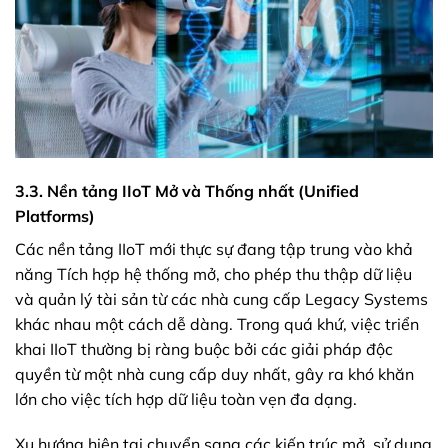
3.3. Nền tảng IIoT Mở và Thống nhất (Unified
Platforms)
Các nền tảng IIoT mới thực sự đang tập trung vào khả
năng Tích hợp hệ thống mở, cho phép thu thập dữ liệu
và quản lý tài sản từ các nhà cung cấp Legacy Systems
khác nhau một cách dễ dàng. Trong quá khứ, việc triển
khai IIoT thường bị ràng buộc bởi các giải pháp độc
quyền từ một nhà cung cấp duy nhất, gây ra khó khăn
lớn cho việc tích hợp dữ liệu toàn vẹn đa dạng.
Xu hướng hiện tại chuyển sang các kiến trúc mở, sử dụng