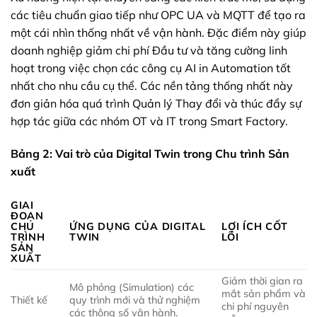
các tiêu chuẩn giao tiếp như OPC UA và MQTT để tạo ra
một cái nhìn thống nhất về vận hành. Đặc điểm này giúp
doanh nghiệp giảm chi phí Đầu tư và tăng cường linh
hoạt trong việc chọn các công cụ AI in Automation tốt
nhất cho nhu cầu cụ thể. Các nền tảng thống nhất này
đơn giản hóa quá trình Quản lý Thay đổi và thúc đẩy sự
hợp tác giữa các nhóm OT và IT trong Smart Factory.
Bảng 2: Vai trò của Digital Twin trong Chu trình Sản
xuất
GIAI
ĐOẠN
CHU
ỨNG DỤNG CỦA DIGITAL
LỢI ÍCH CỐT
TRÌNH
TWIN
LÕI
SẢN
XUẤT
Giảm thời gian ra
Mô phỏng (Simulation) các
mắt sản phẩm và
Thiết kế
quy trình mới và thử nghiệm
chi phí nguyên
các thông số vận hành.