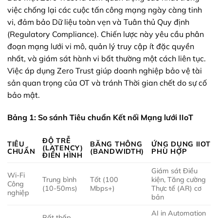
việc chống lại các cuộc tấn công mạng ngày càng tinh
vi, đảm bảo Dữ liệu toàn vẹn và Tuân thủ Quy định
(Regulatory Compliance). Chiến lược này yêu cầu phân
đoạn mạng lưới vi mô, quản lý truy cập ít đặc quyền
nhất, và giám sát hành vi bất thường một cách liên tục.
Việc áp dụng Zero Trust giúp doanh nghiệp bảo vệ tài
sản quan trọng của OT và tránh Thời gian chết do sự cố
bảo mật.
Bảng 1: So sánh Tiêu chuẩn Kết nối Mạng lưới IIoT
ĐỘ TRỄ
TIÊU
BĂNG THÔNG
ỨNG DỤNG IIOT
(LATENCY)
CHUẨN
(BANDWIDTH)
PHÙ HỢP
ĐIỂN HÌNH
Giám sát Điều
Wi-Fi
Trung bình
Tốt (100
kiện, Tăng cường
Công
(10-50ms)
Mbps+)
Thực tế (AR) cơ
nghiệp
bản
AI in Automation
Rất thấp