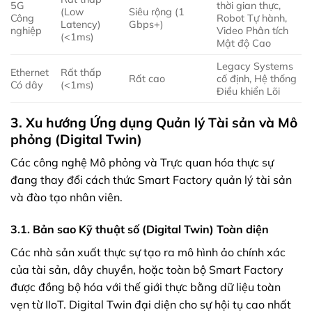
5G
thời gian thực,
(Low
Siêu rộng (1
Công
Robot Tự hành,
Latency)
Gbps+)
nghiệp
Video Phân tích
(<1ms)
Mật độ Cao
Legacy Systems
Ethernet
Rất thấp
Rất cao
cố định, Hệ thống
Có dây
(<1ms)
Điều khiển Lõi
3. Xu hướng Ứng dụng Quản lý Tài sản và Mô
phỏng (Digital Twin)
Các công nghệ Mô phỏng và Trực quan hóa thực sự
đang thay đổi cách thức Smart Factory quản lý tài sản
và đào tạo nhân viên.
3.1. Bản sao Kỹ thuật số (Digital Twin) Toàn diện
Các nhà sản xuất thực sự tạo ra mô hình ảo chính xác
của tài sản, dây chuyền, hoặc toàn bộ Smart Factory
được đồng bộ hóa với thế giới thực bằng dữ liệu toàn
vẹn từ IIoT. Digital Twin đại diện cho sự hội tụ cao nhất