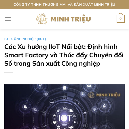
Bỏ
CÔNG TY TNHH THƯƠNG MẠI VÀ SẢN XUẤT MINH TRIỆU
qua
nội
0
dung
IOT CÔNG NGHIỆP (IIOT)
Các Xu hướng IIoT Nổi bật: Định hình
Smart Factory và Thúc đẩy Chuyển đổi
Số trong Sản xuất Công nghiệp