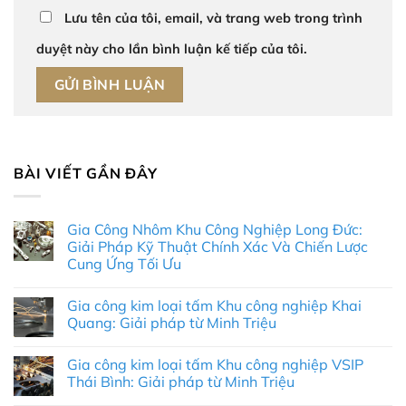
Lưu tên của tôi, email, và trang web trong trình
duyệt này cho lần bình luận kế tiếp của tôi.
BÀI VIẾT GẦN ĐÂY
Gia Công Nhôm Khu Công Nghiệp Long Đức:
Giải Pháp Kỹ Thuật Chính Xác Và Chiến Lược
Cung Ứng Tối Ưu
Không
có
Gia công kim loại tấm Khu công nghiệp Khai
bình
luận
Quang: Giải pháp từ Minh Triệu
ở
Gia
Không
Công
có
Gia công kim loại tấm Khu công nghiệp VSIP
Nhôm
bình
Khu
luận
Thái Bình: Giải pháp từ Minh Triệu
Công
ở
Nghiệp
Gia
Không