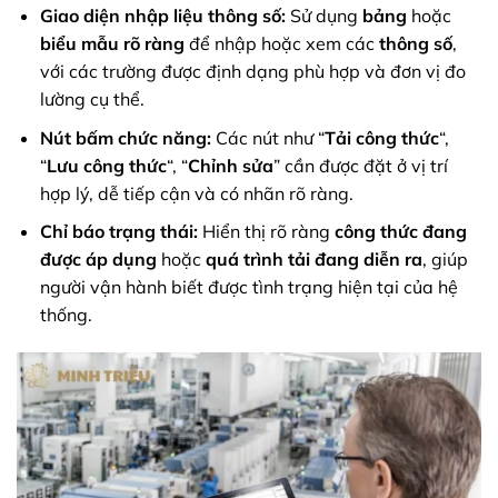
Giao diện nhập liệu thông số:
Sử dụng
bảng
hoặc
biểu mẫu rõ ràng
để nhập hoặc xem các
thông số
,
với các trường được định dạng phù hợp và đơn vị đo
lường cụ thể.
Nút bấm chức năng:
Các nút như “
Tải công thức
“,
“
Lưu công thức
“, “
Chỉnh sửa
” cần được đặt ở vị trí
hợp lý, dễ tiếp cận và có nhãn rõ ràng.
Chỉ báo trạng thái:
Hiển thị rõ ràng
công thức đang
được áp dụng
hoặc
quá trình tải đang diễn ra
, giúp
người vận hành biết được tình trạng hiện tại của hệ
thống.