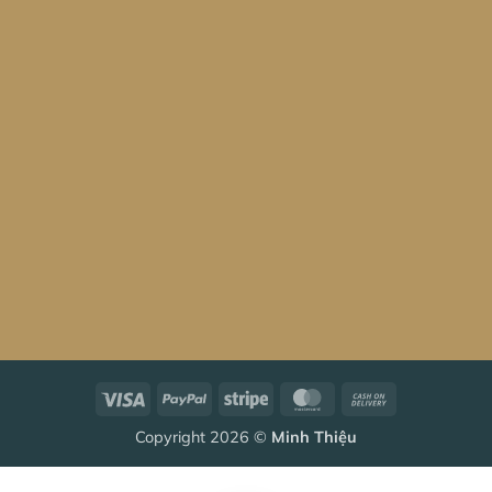
Visa
PayPal
Stripe
MasterCard
Cash
On
Copyright 2026 ©
Minh Thiệu
Delivery