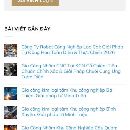
BÀI VIẾT GẦN ĐÂY
Công Ty Robot Công Nghiệp Lào Cai: Giải Pháp
Tự Động Hóa Toàn Diện & Thực Chiến 2026
Không
có
Gia Công Nhôm CNC Tại KCN Cổ Chiên: Tiêu
bình
luận
Chuẩn Chính Xác & Giải Pháp Chuỗi Cung Ứng
ở
Toàn Diện
Công
Ty
Không
Robot
có
Công
Gia công kim loại tấm Khu công nghiệp Bá
bình
Nghiệp
luận
Thiện: Giải pháp từ Minh Triệu
Lào
ở
Cai:
Gia
Không
Giải
Công
có
Pháp
Gia công kim loại tấm Khu công nghiệp Bình
Nhôm
bình
Tự
CNC
luận
Xuyên: Giải pháp từ Minh Triệu
Động
Tại
ở
Hóa
KCN
Gia
Không
Toàn
Cổ
công
có
Diện
Gia Công Nhôm Khu Công Nghiệp Cầu Quan:
Chiên:
kim
bình
&