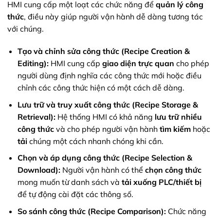
HMI cung cấp một loạt các chức năng để
quản lý công
thức
, điều này giúp người vận hành dễ dàng tương tác
với chúng.
Tạo và chỉnh sửa công thức (Recipe Creation &
Editing):
HMI cung cấp
giao diện trực quan
cho phép
người dùng định nghĩa các công thức mới hoặc điều
chỉnh các công thức hiện có một cách dễ dàng.
Lưu trữ và truy xuất công thức (Recipe Storage &
Retrieval):
Hệ thống HMI có khả năng
lưu trữ nhiều
công thức
và cho phép người vận hành
tìm kiếm
hoặc
tải
chúng một cách nhanh chóng khi cần.
Chọn và áp dụng công thức (Recipe Selection &
Download):
Người vận hành có thể
chọn công thức
mong muốn từ danh sách và
tải xuống PLC/thiết bị
để tự động cài đặt các thông số.
So sánh công thức (Recipe Comparison):
Chức năng