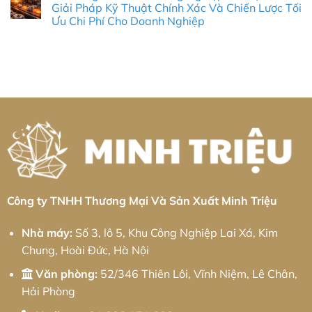
Tiêu
loại
luận
Giải Pháp Kỹ Thuật Chính Xác Và Chiến Lược Tối
Thực
Chuẩn
tấm
ở
Chiến
Ưu Chi Phí Cho Doanh Nghiệp
Chính
Khu
Gia
2026
Xác
công
công
Không
&
nghiệp
kim
có
Giải
Bá
loại
bình
Pháp
Thiện:
tấm
luận
Chuỗi
Giải
Khu
ở
Cung
pháp
công
Gia
Ứng
từ
nghiệp
Công
Toàn
Minh
Bình
Nhôm
Diện
Triệu
Xuyên:
Khu
Giải
Công
pháp
Nghiệp
từ
Cầu
Minh
Quan:
Triệu
Giải
Pháp
Kỹ
Thuật
Chính
Xác
Công ty TNHH Thương Mại Và Sản Xuất Minh Triệu
Và
Chiến
Lược
Nhà máy:
Số 3, lô 5, Khu Công Nghiệp Lai Xá, Kim
Tối
Ưu
Chung, Hoài Đức, Hà Nội
Chi
Phí
Cho
Văn phòng:
52/346 Thiên Lôi, Vĩnh Niệm, Lê Chân,
Doanh
Nghiệp
Hải Phòng