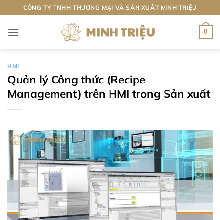
Bỏ
CÔNG TY TNHH THƯƠNG MẠI VÀ SẢN XUẤT MINH TRIỆU
qua
nội
0
dung
HMI
Quản lý Công thức (Recipe
Management) trên HMI trong Sản xuất