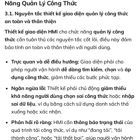
Năng Quản Lý Công Thức
3.1. Nguyên tắc thiết kế giao diện quản lý công thức
an toàn và thân thiện
Thiết kế giao diện HMI
cho chức năng
quản lý công
thức
cần tuân thủ các nguyên tắc cốt lõi, điều này đảm
bảo tính an toàn và thân thiện với người dùng.
Trực quan và dễ điều hướng:
Giao diện phải cho
phép người vận hành
dễ dàng tìm kiếm
,
chọn
và
áp
dụng công thức
, giảm thiểu các bước phức tạp.
Ngăn ngừa lỗi:
Thiết kế phải chủ động
giảm thiểu
khả năng người dùng chọn sai công thức
hoặc
nhập
sai dữ liệu
, ví dụ bằng cách sử dụng danh sách thả
xuống hoặc xác nhận.
Phản hồi rõ ràng:
HMI cần
thông báo trạng thái
của
quá trình tải công thức, ví dụ như “đang tải”, “tải
thành công”, hoặc “tải thất bại”, giúp người vận hành