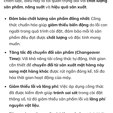
chiến lược, điều này là tối quan trọng đối với
chất lượng
sản phẩm
,
năng suất
và
hiệu quả sản xuất
.
Đảm bảo chất lượng sản phẩm đồng nhất:
Công
thức chuẩn hóa giúp
giảm thiểu biến động
do lỗi con
người trong quá trình cài đặt, đảm bảo mỗi lô sản
phẩm đều đạt được
chất lượng
và đặc tính mong
muốn.
Tăng tốc độ chuyển đổi sản phẩm (Changeover
Time):
Với khả năng tải công thức tự động, thời gian
cần thiết để
chuyển đổi từ sản xuất mặt hàng này
sang mặt hàng khác
được rút ngắn đáng kể, tối đa
hóa thời gian hoạt động của máy.
Giảm thiểu lỗi và lãng phí:
Việc áp dụng công thức
đã được kiểm định giúp
tránh sai sót
trong cài đặt
thông số, từ đó giảm thiểu sản phẩm lỗi và
lãng phí
nguyên vật liệu
.