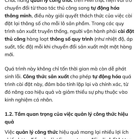
Chức năng
quản lý công thức
trên HMI thực hiện vai trò
chuyển đổi từ thao tác thủ công sang
tự động hóa
thông minh
, điều này giải quyết thách thức của việc cài
đặt lại thông số cho mỗi lô sản phẩm. Trong các quy
trình sản xuất truyền thống, người vận hành phải
cài đặt
thủ công
hàng loạt
thông số quy trình
(như nhiệt độ, áp
suất, tốc độ) mỗi khi chuyển đổi sản xuất một mặt hàng
mới.
Quá trình này không chỉ tốn thời gian mà còn dễ phát
sinh lỗi.
Công thức sản xuất
cho phép
tự động hóa
quá
trình cài đặt này, đảm bảo tính lặp lại và chính xác, từ
đó nâng cao hiệu quả và giảm thiểu sự phụ thuộc vào
kinh nghiệm cá nhân.
1.2. Tầm quan trọng của việc quản lý công thức hiệu
quả
Việc
quản lý công thức
hiệu quả mang lại nhiều lợi ích