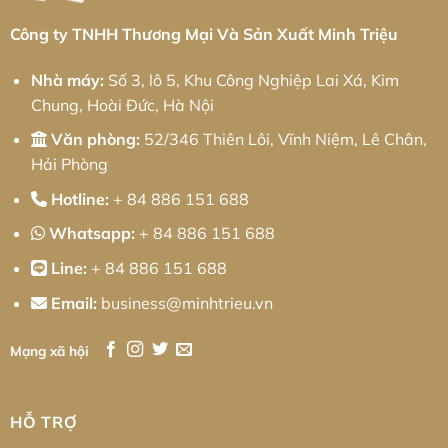
Cơ
Khí
Chính
Công ty TNHH Thương Mại Và Sản Xuất Minh Triệu
Xác
Toàn
Diện
Nhà máy:
Số 3, lô 5, Khu Công Nghiệp Lai Xá, Kim
Chung, Hoài Đức, Hà Nội
Văn phòng:
52/346 Thiên Lôi, Vĩnh Niệm, Lê Chân,
Hải Phòng
Hotline:
+ 84 886 151 688
Whatsapp:
+ 84 886 151 688
Line:
+ 84 886 151 688
Email:
business@minhtrieu.vn
Mạng xã hội
HỖ TRỢ