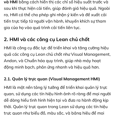
và HMI
bằng cách hiển thị các chỉ số hiệu suất trước và
sau khi thực hiện cải tiến, giúp đánh giá hiệu quả. Ngoài
ra, HMI có thể cho phép ghi nhận ý kiến và đề xuất cải
tiến trực tiếp từ người vận hành, khuyến khích sự tham
gia của họ vào quá trình cải tiến liên tục.
2. HMI và các công cụ Lean chủ chốt
HMI là công cụ đắc lực để triển khai và tăng cường hiệu
quả các công cụ Lean chủ chốt như Visual Management,
Andon, và Chuẩn hóa quy trình, giúp nhà máy hoạt
động minh bạch, phản ứng nhanh và hiệu quả hơn.
2.1. Quản lý trực quan (Visual Management HMI)
HMI là một nền tảng lý tưởng để triển khai quản lý trực
quan, sử dụng các tín hiệu hình ảnh rõ ràng để mọi người
dễ dàng hiểu tình hình hiện tại và đưa ra hành động kịp
thời. Quản lý trực quan trong Lean sử dụng các tín hiệu
trực quan như biểu đồ, màu sắc, và bảng hiệu để mọi