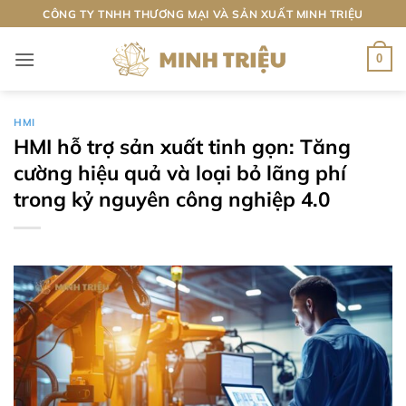
Bỏ
CÔNG TY TNHH THƯƠNG MẠI VÀ SẢN XUẤT MINH TRIỆU
qua
nội
0
dung
HMI
HMI hỗ trợ sản xuất tinh gọn: Tăng
cường hiệu quả và loại bỏ lãng phí
trong kỷ nguyên công nghiệp 4.0