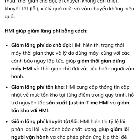
thừa, thời gian chờ đợi, di chuyển không cần thiết,
khuyết tật (lỗi), xử lý quá mức và vận chuyển không hiệu
quả.
HMI giúp giảm lãng phí bằng cách:
Giảm lãng phí do chờ đợi:
HMI hiển thị trạng thái
máy thời gian thực và lý do dừng máy, cùng với các
cảnh báo ngay lập tức, giúp
giảm thời gian dừng
máy HMI
và thời gian chờ đợi vật liệu hoặc người vận
hành.
Giảm lãng phí tồn kho:
HMI cung cấp thông tin cập
nhật về mức tồn kho tại từng điểm trong quy trình, hỗ
trợ nguyên tắc
sản xuất Just-in-Time HMI
và
giảm
tồn kho với HMI
.
Giảm lãng phí khuyết tật/lỗi:
HMI hiển thị tỷ lệ lỗi,
phân loại lỗi, và cảnh báo chất lượng, giúp
giảm lỗi
người vận hành
và cho phép phản ứng kịp thời để