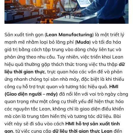
Sản xuất tinh gọn (
Lean Manufacturing
) là một triết lý
mạnh mẽ nhằm loại bỏ lãng phí (
Muda
) và tối đa hóa
giá trị bằng cách tập trung vào dòng chảy liên tục và
phản ứng theo nhu cầu. Tuy nhiên, việc triển khai Lean
hiệu quả thường gặp thách thức trong việc thu thập
dữ
liệu thời gian thực
, trực quan hóa các vấn đề và phản
ứng nhanh chóng tại sàn nhà máy, đặc biệt là khi thiếu
công cụ hỗ trợ trực quan và tương tác hiệu quả.
HMI
(Giao diện người – máy)
đã nổi lên với vai trò ngày càng
quan trọng như một công cụ thiết yếu để hiện thực hóa
các nguyên tắc Lean, không chỉ là giao diện điều khiển
mà còn là trung tâm hiển thị và tương tác dữ liệu. Bài
viết này sẽ đi sâu vào cách
HMI hỗ trợ sản xuất tinh
gọn
, từ việc cung cấp
dữ liệu thời gian thực Lean
đến