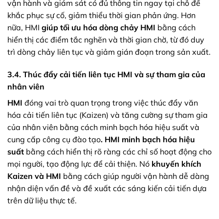
vận hành và giám sát có đủ thông tin ngay tại chỗ để
khắc phục sự cố, giảm thiểu thời gian phản ứng. Hơn
nữa, HMI
giúp tối ưu hóa dòng chảy HMI
bằng cách
hiển thị các điểm tắc nghẽn và thời gian chờ, từ đó duy
trì dòng chảy liên tục và giảm gián đoạn trong sản xuất.
3.4. Thúc đẩy cải tiến liên tục HMI và sự tham gia của
nhân viên
HMI
đóng vai trò quan trọng trong việc thúc đẩy văn
hóa cải tiến liên tục (Kaizen) và tăng cường sự tham gia
của nhân viên bằng cách minh bạch hóa hiệu suất và
cung cấp công cụ đào tạo
.
HMI minh bạch hóa hiệu
suất
bằng cách hiển thị rõ ràng các chỉ số hoạt động cho
mọi người, tạo động lực để cải thiện. Nó
khuyến khích
Kaizen và HMI
bằng cách giúp người vận hành dễ dàng
nhận diện vấn đề và đề xuất các sáng kiến cải tiến dựa
trên dữ liệu thực tế.