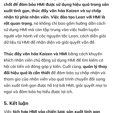
chốt để đảm bảo HMI được sử dụng hiệu quả trong sản
xuất tinh gọn, thúc đẩy văn hóa Kaizen và sự chấp
nhận từ phía nhân viên.
Việc đào tạo Lean với HMI là
rất quan trọng
, nó không chỉ bao gồm hướng dẫn cách
sử dụng HMI mà còn tập trung vào việc huấn luyện
người vận hành về các nguyên tắc Lean, cách diễn giải
dữ liệu từ HMI để nhận diện và giải quyết vấn đề.
Thúc đẩy văn hóa Kaizen và HMI
bằng cách khuyến
khích nhân viên chủ động sử dụng HMI để tìm kiếm cơ
hội cải tiến và đóng góp ý kiến. Cuối cùng,
quản lý thay
đổi hiệu quả là cần thiết
để đảm bảo sự chấp nhận và
tham gia của nhân viên vào quá trình chuyển đổi sang
sản xuất tinh gọn được hỗ trợ bởi HMI, giải quyết mọi lo
ngại và đảm bảo họ hiểu được lợi ích.
5. Kết luận
Việc
tích hợp HMI vào chiến lược sản xuất tinh gọn