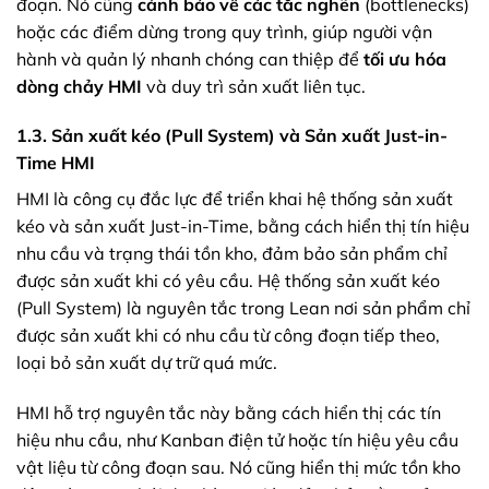
đoạn. Nó cũng
cảnh báo về các tắc nghẽn
(bottlenecks)
hoặc các điểm dừng trong quy trình, giúp người vận
hành và quản lý nhanh chóng can thiệp để
tối ưu hóa
dòng chảy HMI
và duy trì sản xuất liên tục.
1.3. Sản xuất kéo (Pull System) và Sản xuất Just-in-
Time HMI
HMI là công cụ đắc lực để triển khai hệ thống sản xuất
kéo và sản xuất Just-in-Time, bằng cách hiển thị tín hiệu
nhu cầu và trạng thái tồn kho, đảm bảo sản phẩm chỉ
được sản xuất khi có yêu cầu. Hệ thống sản xuất kéo
(Pull System) là nguyên tắc trong Lean nơi sản phẩm chỉ
được sản xuất khi có nhu cầu từ công đoạn tiếp theo,
loại bỏ sản xuất dự trữ quá mức.
HMI hỗ trợ nguyên tắc này bằng cách hiển thị các tín
hiệu nhu cầu, như Kanban điện tử hoặc tín hiệu yêu cầu
vật liệu từ công đoạn sau. Nó cũng hiển thị mức tồn kho