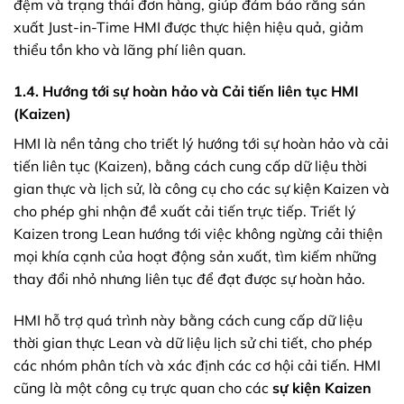
đệm và trạng thái đơn hàng, giúp đảm bảo rằng sản
xuất Just-in-Time HMI được thực hiện hiệu quả, giảm
thiểu tồn kho và lãng phí liên quan.
1.4. Hướng tới sự hoàn hảo và Cải tiến liên tục HMI
(Kaizen)
HMI là nền tảng cho triết lý hướng tới sự hoàn hảo và cải
tiến liên tục (Kaizen), bằng cách cung cấp dữ liệu thời
gian thực và lịch sử, là công cụ cho các sự kiện Kaizen và
cho phép ghi nhận đề xuất cải tiến trực tiếp. Triết lý
Kaizen trong Lean hướng tới việc không ngừng cải thiện
mọi khía cạnh của hoạt động sản xuất, tìm kiếm những
thay đổi nhỏ nhưng liên tục để đạt được sự hoàn hảo.
HMI hỗ trợ quá trình này bằng cách cung cấp dữ liệu
thời gian thực Lean và dữ liệu lịch sử chi tiết, cho phép
các nhóm phân tích và xác định các cơ hội cải tiến. HMI
cũng là một công cụ trực quan cho các
sự kiện Kaizen