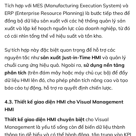
Tích hợp với MES (Manufacturing Execution System) và
ERP (Enterprise Resource Planning) là bước tiếp theo để
đồng bộ dữ liệu sản xuất với các hệ thống quản lý sản
xuất và lập kế hoạch nguồn lực của doanh nghiệp, từ đó
có cái nhìn tổng thể về hiệu suất và tồn kho.
Sự tích hợp này đặc biệt quan trọng để hỗ trợ các
nguyên tắc như
sản xuất Just-in-Time HMI
và quản lý
chuỗi cung ứng hiệu quả. Ngoài ra,
sử dụng nền tảng
phân tích
(trên đám mây hoặc máy chủ cục bộ) để đẩy
dữ liệu HMI lên đó, cho phép phân tích nâng cao và tạo
báo cáo tự động, hỗ trợ ra quyết định chiến lược.
4.3. Thiết kế giao diện HMI cho Visual Management
HMI
Thiết kế giao diện HMI chuyên biệt
cho Visual
Management là yếu tố sống còn để biến dữ liệu thành
thông tin dễ hiểu và có thể hành động, tập trung vào KPI