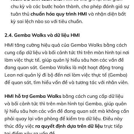
chu kỳ và các bước hoàn thành, cho phép đánh giá sự
tuân thủ
chuẩn hóa quy trình HMI
và nhận diện bất
kỳ sai lệch nào so với tiêu chuẩn.
2.4. Gemba Walks và dữ liệu HMI
HMI tăng cường hiệu quả của Gemba Walks bằng cách
cung cấp dữ liệu và bối cảnh tức thì trên màn hình tại nơi
làm việc thực tế, giúp quản lý hiểu sâu hơn các vấn đề
đang quan sát. Gemba Walks là một hoạt động trong
Lean nơi quản lý đi bộ đến nơi làm việc thực tế (Gemba)
để quan sát, tìm hiểu vấn đề và tương tác với nhân viên.
HMI hỗ trợ Gemba Walks
bằng cách cung cấp dữ liệu
và bối cảnh tức thì trên màn hình tại Gemba, giúp quản
lý hiểu sâu hơn các vấn đề đang quan sát mà không cần
phải quay lại văn phòng để kiểm tra dữ liệu. Điều này
thúc đẩy việc
ra quyết định dựa trên dữ liệu
trực tiếp
tại điểm xảy ra vấn đề.