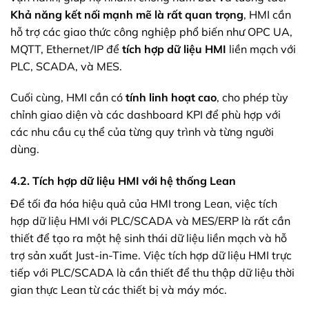
Khả năng kết nối mạnh mẽ là rất quan trọng
, HMI cần
hỗ trợ các giao thức công nghiệp phổ biến như OPC UA,
MQTT, Ethernet/IP để
tích hợp dữ liệu HMI
liền mạch với
PLC, SCADA, và MES.
Cuối cùng, HMI cần có
tính linh hoạt cao
, cho phép tùy
chỉnh giao diện và các dashboard KPI để phù hợp với
các nhu cầu cụ thể của từng quy trình và từng người
dùng.
4.2. Tích hợp dữ liệu HMI với hệ thống Lean
Để tối đa hóa hiệu quả của HMI trong Lean, việc tích
hợp dữ liệu HMI với PLC/SCADA và MES/ERP là rất cần
thiết để tạo ra một hệ sinh thái dữ liệu liền mạch và hỗ
trợ sản xuất Just-in-Time. Việc tích hợp dữ liệu HMI trực
tiếp với PLC/SCADA là cần thiết để thu thập dữ liệu thời
gian thực Lean từ các thiết bị và máy móc.