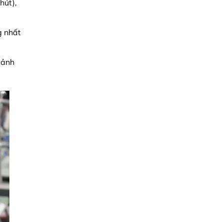
hút),
 nhất
cảnh