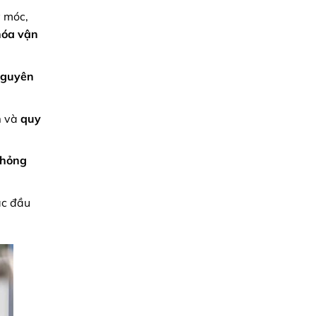
 móc,
hóa vận
nguyên
h
và
quy
 hỏng
ặc đầu