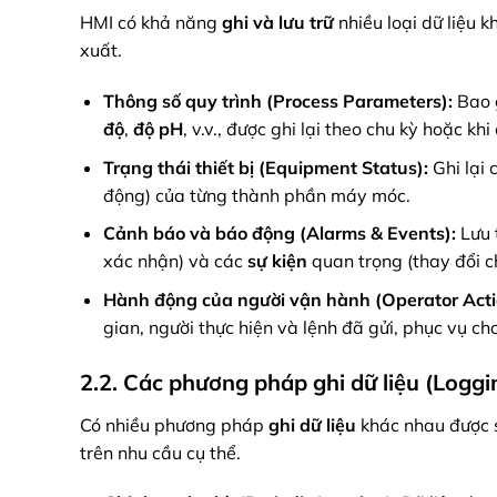
HMI có khả năng
ghi và lưu trữ
nhiều loại dữ liệu 
xuất.
Thông số quy trình (Process Parameters):
Bao g
độ
,
độ pH
, v.v., được ghi lại theo chu kỳ hoặc khi
Trạng thái thiết bị (Equipment Status):
Ghi lại 
động) của từng thành phần máy móc.
Cảnh báo và báo động (Alarms & Events):
Lưu t
xác nhận) và các
sự kiện
quan trọng (thay đổi c
Hành động của người vận hành (Operator Acti
gian, người thực hiện và lệnh đã gửi, phục vụ ch
2.2. Các phương pháp ghi dữ liệu (Logg
Có nhiều phương pháp
ghi dữ liệu
khác nhau được s
trên nhu cầu cụ thể.