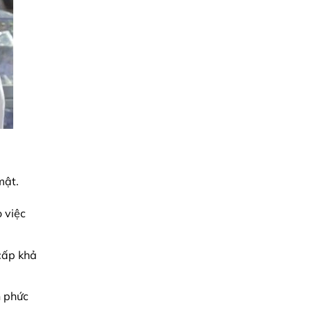
mật.
o việc
cấp khả
n phức