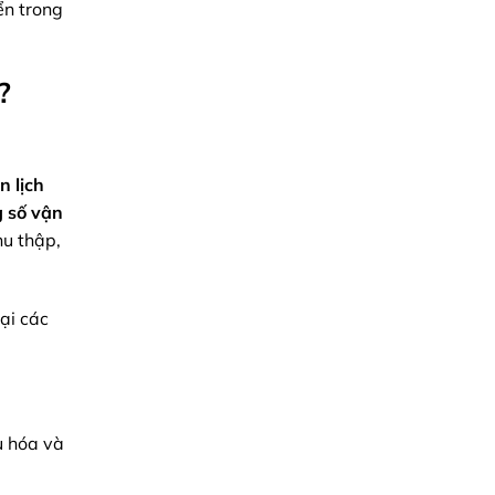
ển trong
Chính
Xác
Toàn
Diện
?
n lịch
 số vận
hu thập,
lại các
ưu hóa và