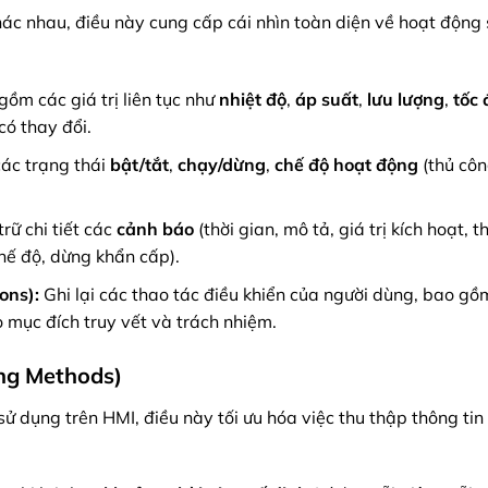
khác nhau, điều này cung cấp cái nhìn toàn diện về hoạt động
ồm các giá trị liên tục như
nhiệt độ
,
áp suất
,
lưu lượng
,
tốc 
 có thay đổi.
các trạng thái
bật/tắt
,
chạy/dừng
,
chế độ hoạt động
(thủ côn
rữ chi tiết các
cảnh báo
(thời gian, mô tả, giá trị kích hoạt, t
hế độ, dừng khẩn cấp).
ons):
Ghi lại các thao tác điều khiển của người dùng, bao gồ
o mục đích truy vết và trách nhiệm.
ing Methods)
ử dụng trên HMI, điều này tối ưu hóa việc thu thập thông tin