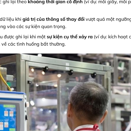
 ghi lại theo
khoảng thời gian cố định
(ví dụ: mỗi giây, mỗi p
dữ liệu khi
giá trị của thông số thay đổi
vượt quá một ngưỡng
rung vào các sự kiện quan trọng.
u được ghi lại khi một
sự kiện cụ thể xảy ra
(ví dụ: kích hoạt 
ết về các tình huống bất thường.