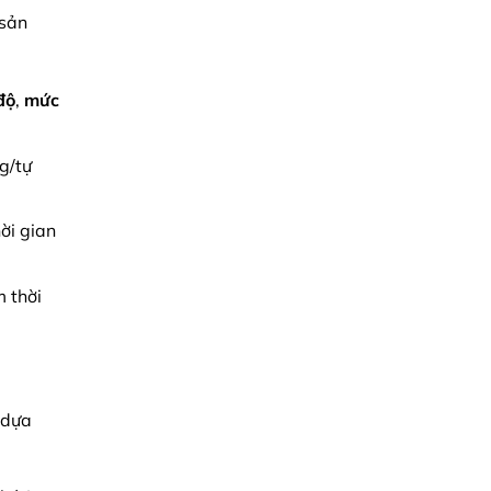
 sản
độ
,
mức
g/tự
hời gian
m thời
 dựa