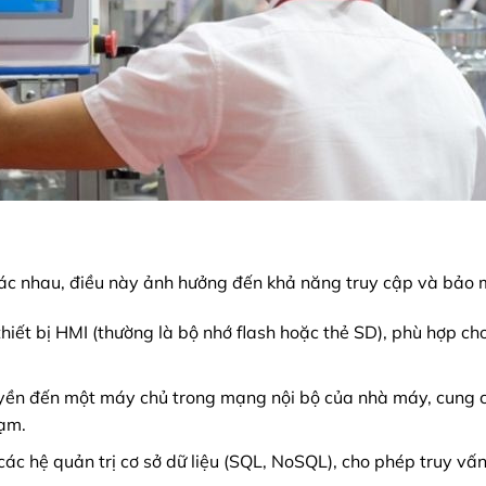
í khác nhau, điều này ảnh hưởng đến khả năng truy cập và bảo 
 thiết bị HMI (thường là bộ nhớ flash hoặc thẻ SD), phù hợp ch
uyền đến một máy chủ trong mạng nội bộ của nhà máy, cung 
rạm.
 các hệ quản trị cơ sở dữ liệu (SQL, NoSQL), cho phép truy vấ