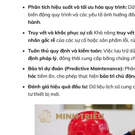
Phân tích hiệu suất và tối ưu hóa quy trình:
Dữ 
biến động quy trình và các yếu tố ảnh hưởng đ
hành
.
Truy vết và khắc phục sự cố:
Khả năng
truy vết
nhân gốc rễ
của các sự cố hoặc sản phẩm lỗi, rú
Tuân thủ quy định và kiểm toán:
Việc lưu trữ d
định pháp lý
, đồng thời cung cấp bằng chứng c
Bảo trì dự đoán (Predictive Maintenance):
Phân
hóc
tiềm ẩn, cho phép thực hiện
bảo trì chủ độn
Đánh giá hiệu quả đầu tư:
Dữ liệu lịch sử cung
tư thiết bị mới.