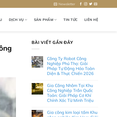
Newsletter
ỆU
DỊCH VỤ
SẢN PHẨM
TIN TỨC
LIÊN HỆ
BÀI VIẾT GẦN ĐÂY
Công
Công Ty Robot Công
Nghiệp Phú Thọ: Giải
Pháp Tự Động Hóa Toàn
Diện & Thực Chiến 2026
Không
có
Gia Công Nhôm Tại Khu
bình
luận
Công Nghiệp Trần Quốc
ở
Toản: Giải Pháp Cơ Khí
Công
Ty
Chính Xác Từ Minh Triệu
Robot
Công
Không
Nghiệp
có
Gia công kim loại tấm Khu
Phú
bình
Thọ:
luận