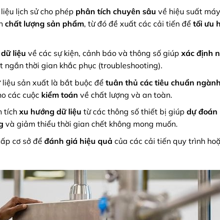
liệu lịch sử cho phép
phân tích chuyên sâu
về hiệu suất máy
ến
chất lượng sản phẩm
, từ đó đề xuất các cải tiến để
tối ưu 
 dữ liệu
về các sự kiện, cảnh báo và thông số giúp
xác định 
t ngắn thời gian khắc phục (troubleshooting).
ữ liệu sản xuất là bắt buộc để
tuân thủ các tiêu chuẩn ngàn
ho các cuộc
kiểm toán
về chất lượng và an toàn.
 tích
xu hướng dữ liệu
từ các thông số thiết bị giúp
dự đoán
g
và giảm thiểu thời gian chết không mong muốn.
 cấp cơ sở để
đánh giá hiệu quả
của các cải tiến quy trình ho