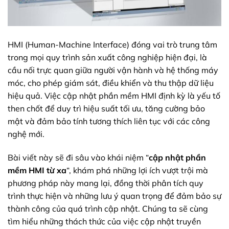
HMI (Human-Machine Interface) đóng vai trò trung tâm
trong mọi quy trình sản xuất công nghiệp hiện đại, là
cầu nối trực quan giữa người vận hành và hệ thống máy
móc, cho phép giám sát, điều khiển và thu thập dữ liệu
hiệu quả. Việc cập nhật phần mềm HMI định kỳ là yếu tố
then chốt để duy trì hiệu suất tối ưu, tăng cường bảo
mật và đảm bảo tính tương thích liên tục với các công
nghệ mới.
Bài viết này sẽ đi sâu vào khái niệm “
cập nhật phần
mềm HMI từ xa
“, khám phá những lợi ích vượt trội mà
phương pháp này mang lại, đồng thời phân tích quy
trình thực hiện và những lưu ý quan trọng để đảm bảo sự
thành công của quá trình cập nhật. Chúng ta sẽ cùng
tìm hiểu những thách thức của việc cập nhật truyền