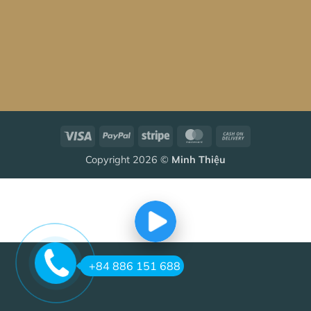
Visa
PayPal
Stripe
MasterCard
Cash
On
Copyright 2026 ©
Minh Thiệu
Delivery
+84 886 151 688