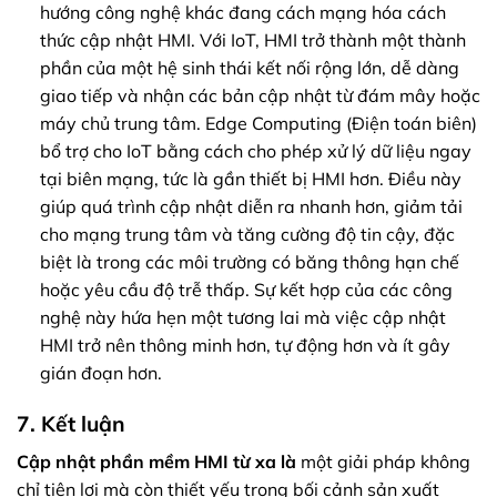
hướng công nghệ khác đang cách mạng hóa cách
thức cập nhật HMI. Với IoT, HMI trở thành một thành
phần của một hệ sinh thái kết nối rộng lớn, dễ dàng
giao tiếp và nhận các bản cập nhật từ đám mây hoặc
máy chủ trung tâm. Edge Computing (Điện toán biên)
bổ trợ cho IoT bằng cách cho phép xử lý dữ liệu ngay
tại biên mạng, tức là gần thiết bị HMI hơn. Điều này
giúp quá trình cập nhật diễn ra nhanh hơn, giảm tải
cho mạng trung tâm và tăng cường độ tin cậy, đặc
biệt là trong các môi trường có băng thông hạn chế
hoặc yêu cầu độ trễ thấp. Sự kết hợp của các công
nghệ này hứa hẹn một tương lai mà việc cập nhật
HMI trở nên thông minh hơn, tự động hơn và ít gây
gián đoạn hơn.
7. Kết luận
Cập nhật phần mềm HMI từ xa là
một giải pháp không
chỉ tiện lợi mà còn thiết yếu trong bối cảnh sản xuất