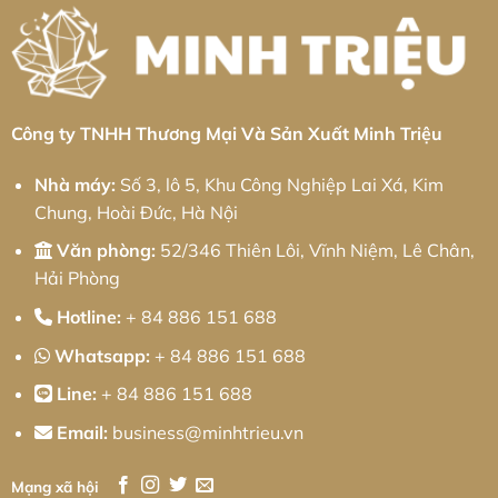
Và
Pháp
Khu
Chiến
Cơ
công
Lược
Khí
nghiệp
Phát
Chính
Chấn
Triển
Xác
Hưng:
Bền
Từ
Giải
Vững
Minh
pháp
Triệu
từ
Minh
Công ty TNHH Thương Mại Và Sản Xuất Minh Triệu
Triệu
Nhà máy:
Số 3, lô 5, Khu Công Nghiệp Lai Xá, Kim
Chung, Hoài Đức, Hà Nội
Văn phòng:
52/346 Thiên Lôi, Vĩnh Niệm, Lê Chân,
Hải Phòng
Hotline:
+ 84 886 151 688
Whatsapp:
+ 84 886 151 688
Line:
+ 84 886 151 688
Email:
business@minhtrieu.vn
Mạng xã hội