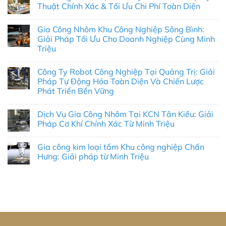
Thuật Chính Xác & Tối Ưu Chi Phí Toàn Diện
Không
có
Gia Công Nhôm Khu Công Nghiệp Sông Bình:
bình
luận
Giải Pháp Tối Ưu Cho Doanh Nghiệp Cùng Minh
ở
Triệu
Gia
Công
Không
Nhôm
có
Tại
Công Ty Robot Công Nghiệp Tại Quảng Trị: Giải
bình
KCN
luận
Pháp Tự Động Hóa Toàn Diện Và Chiến Lược
Mỹ
ở
Tho:
Phát Triển Bền Vững
Gia
Giải
Công
Pháp
Không
Nhôm
Kỹ
có
Khu
Dịch Vụ Gia Công Nhôm Tại KCN Tân Kiều: Giải
Thuật
bình
Công
Chính
luận
Pháp Cơ Khí Chính Xác Từ Minh Triệu
Nghiệp
ở
Xác
Sông
Công
&
Không
Bình:
Ty
Tối
có
Giải
Gia công kim loại tấm Khu công nghiệp Chấn
Robot
Ưu
bình
Pháp
Công
Chi
luận
Hưng: Giải pháp từ Minh Triệu
Tối
Nghiệp
ở
Phí
Ưu
Tại
Dịch
Toàn
Không
Cho
Quảng
Vụ
Diện
có
Doanh
Trị:
Gia
bình
Nghiệp
Giải
Công
luận
Cùng
Pháp
Nhôm
ở
Minh
Tự
Tại
Gia
Triệu
Động
KCN
công
Hóa
Tân
kim
Toàn
Kiều:
loại
Diện
Giải
tấm