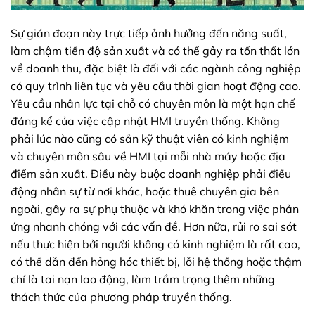
Sự gián đoạn này trực tiếp ảnh hưởng đến năng suất,
làm chậm tiến độ sản xuất và có thể gây ra tổn thất lớn
về doanh thu, đặc biệt là đối với các ngành công nghiệp
có quy trình liên tục và yêu cầu thời gian hoạt động cao.
Yêu cầu nhân lực tại chỗ có chuyên môn là một hạn chế
đáng kể của việc cập nhật HMI truyền thống. Không
phải lúc nào cũng có sẵn kỹ thuật viên có kinh nghiệm
và chuyên môn sâu về HMI tại mỗi nhà máy hoặc địa
điểm sản xuất. Điều này buộc doanh nghiệp phải điều
động nhân sự từ nơi khác, hoặc thuê chuyên gia bên
ngoài, gây ra sự phụ thuộc và khó khăn trong việc phản
ứng nhanh chóng với các vấn đề. Hơn nữa, rủi ro sai sót
nếu thực hiện bởi người không có kinh nghiệm là rất cao,
có thể dẫn đến hỏng hóc thiết bị, lỗi hệ thống hoặc thậm
chí là tai nạn lao động, làm trầm trọng thêm những
thách thức của phương pháp truyền thống.