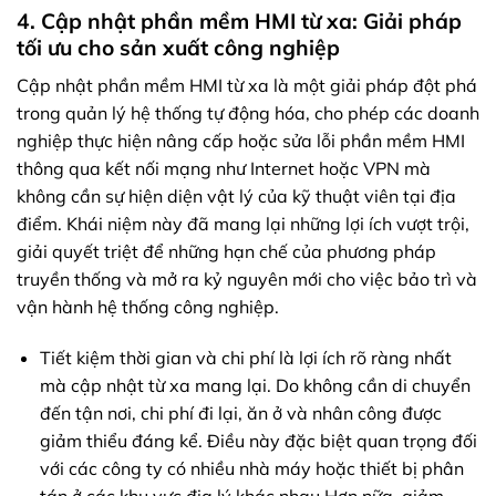
4. Cập nhật phần mềm HMI từ xa: Giải pháp
tối ưu cho sản xuất công nghiệp
Cập nhật phần mềm HMI từ xa là một giải pháp đột phá
trong quản lý hệ thống tự động hóa, cho phép các doanh
nghiệp thực hiện nâng cấp hoặc sửa lỗi phần mềm HMI
thông qua kết nối mạng như Internet hoặc VPN mà
không cần sự hiện diện vật lý của kỹ thuật viên tại địa
điểm. Khái niệm này đã mang lại những lợi ích vượt trội,
giải quyết triệt để những hạn chế của phương pháp
truyền thống và mở ra kỷ nguyên mới cho việc bảo trì và
vận hành hệ thống công nghiệp.
Tiết kiệm thời gian và chi phí là lợi ích rõ ràng nhất
mà cập nhật từ xa mang lại. Do không cần di chuyển
đến tận nơi, chi phí đi lại, ăn ở và nhân công được
giảm thiểu đáng kể. Điều này đặc biệt quan trọng đối
với các công ty có nhiều nhà máy hoặc thiết bị phân
tán ở các khu vực địa lý khác nhau.Hơn nữa, giảm