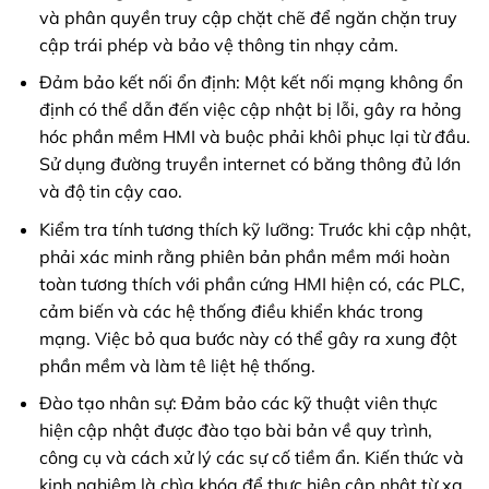
và phân quyền truy cập chặt chẽ để ngăn chặn truy
cập trái phép và bảo vệ thông tin nhạy cảm.
Đảm bảo kết nối ổn định: Một kết nối mạng không ổn
định có thể dẫn đến việc cập nhật bị lỗi, gây ra hỏng
hóc phần mềm HMI và buộc phải khôi phục lại từ đầu.
Sử dụng đường truyền internet có băng thông đủ lớn
và độ tin cậy cao.
Kiểm tra tính tương thích kỹ lưỡng: Trước khi cập nhật,
phải xác minh rằng phiên bản phần mềm mới hoàn
toàn tương thích với phần cứng HMI hiện có, các PLC,
cảm biến và các hệ thống điều khiển khác trong
mạng. Việc bỏ qua bước này có thể gây ra xung đột
phần mềm và làm tê liệt hệ thống.
Đào tạo nhân sự: Đảm bảo các kỹ thuật viên thực
hiện cập nhật được đào tạo bài bản về quy trình,
công cụ và cách xử lý các sự cố tiềm ẩn. Kiến thức và
kinh nghiệm là chìa khóa để thực hiện cập nhật từ xa