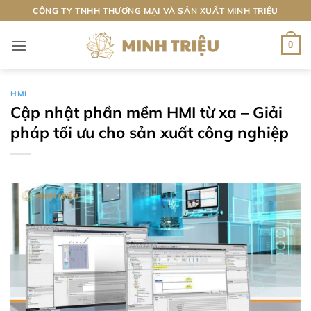
Bỏ
CÔNG TY TNHH THƯƠNG MẠI VÀ SẢN XUẤT MINH TRIỆU
qua
nội
0
dung
HMI
Cập nhật phần mềm HMI từ xa – Giải
pháp tối ưu cho sản xuất công nghiệp