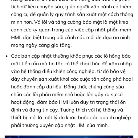
tích dữ liệu chuyên sâu, giúp người vận hành có thêm
công cụ để quản lý quy trình sản xuất một cách thông
minh hơn. Vá lỗi và tăng cường bảo mật là một khía
cạnh cực kỳ quan trọng của việc cập nhật phần mềm
HMI, đặc biệt trong bối cảnh các mối đe dọa an ninh
mạng ngày càng gia tăng.
Các bản cập nhật thường khắc phục các lỗ hổng bảo
mật tiềm ẩn mà tin tặc có thể khai thác để xâm nhập
vào hệ thống điều khiển công nghiệp, từ đó bảo vệ
dây chuyền sản xuất khỏi các cuộc tấn công phá hoại
hoặc đánh cắp dữ liệu. Đồng thời, chúng cũng sửa
chữa các lỗi phần mềm nhỏ hoặc lớn gây ra sự cố
hoạt động, đảm bảo HMI luôn duy trì trạng thái ổn
định và đáng tin cậy. Tương thích với hệ thống và
thiết bị mới là một lý do khác buộc các doanh nghiệp
phải thường xuyên cập nhật HMI của mình.