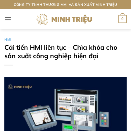
Bỏ
CÔNG TY TNHH THƯƠNG MẠI VÀ SẢN XUẤT MINH TRIỆU
qua
nội
0
dung
HMI
Cải tiến HMI liên tục – Chìa khóa cho
sản xuất công nghiệp hiện đại