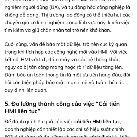
nghiệm người dùng (UX), và tự động hóa công nghiệp là
không dễ dàng. Thị trường lao động có thể thiếu hụt các
chuyên gia có kinh nghiệm trong lĩnh vực này, khiến việc
tìm kiếm và giữ chân nhân tài trở nên khó khăn.
Cuối cùng, vấn đề bảo mật dữ liệu trở nên cực kỳ quan
trọng khi tích hợp các công nghệ mới vào HMI. Với việc
kết nối HMI với IoT, đám mây và các hệ thống khác,
nguy cơ bị tấn công mạng hoặc rò rỉ dữ liệu tăng lên.
Đảm bảo an toàn thông tin là một ưu tiên hàng đầu, đòi
hỏi các biện pháp bảo mật mạnh mẽ và tuân thủ các
quy định liên quan.
5. Đo lường thành công của việc “Cải tiến
HMI liên tục”
Để đánh giá hiệu quả của việc
cải tiến HMI liên tục
,
doanh nghiệp cần thiết lập các chỉ số hiệu suất chính
(KPIs) rõ ràng và đo lường chúng một cách định kỳ. Việc