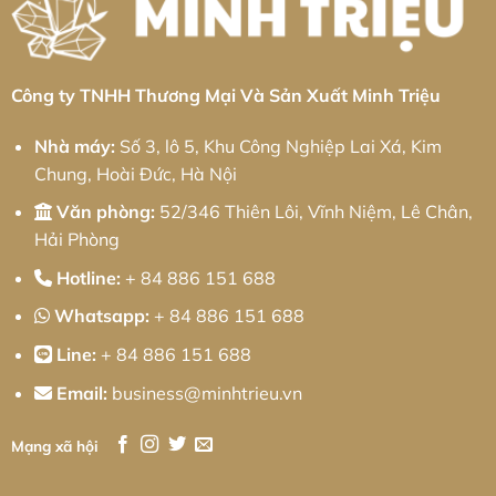
Quan:
Triệu
Giải
Pháp
Kỹ
Thuật
Chính
Xác
Công ty TNHH Thương Mại Và Sản Xuất Minh Triệu
Và
Chiến
Lược
Nhà máy:
Số 3, lô 5, Khu Công Nghiệp Lai Xá, Kim
Tối
Ưu
Chung, Hoài Đức, Hà Nội
Chi
Phí
Cho
Văn phòng:
52/346 Thiên Lôi, Vĩnh Niệm, Lê Chân,
Doanh
Nghiệp
Hải Phòng
Hotline:
+ 84 886 151 688
Whatsapp:
+ 84 886 151 688
Line:
+ 84 886 151 688
Email:
business@minhtrieu.vn
Mạng xã hội