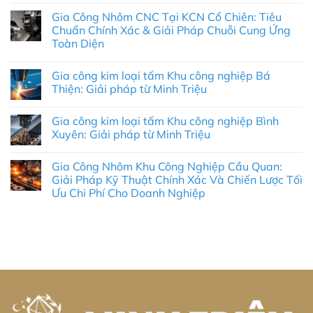
có
Gia Công Nhôm CNC Tại KCN Cổ Chiên: Tiêu
bình
luận
Chuẩn Chính Xác & Giải Pháp Chuỗi Cung Ứng
ở
Toàn Diện
Công
Ty
Không
Robot
có
Công
Gia công kim loại tấm Khu công nghiệp Bá
bình
Nghiệp
luận
Thiện: Giải pháp từ Minh Triệu
Lào
ở
Cai:
Gia
Không
Giải
Công
có
Pháp
Gia công kim loại tấm Khu công nghiệp Bình
Nhôm
bình
Tự
CNC
luận
Xuyên: Giải pháp từ Minh Triệu
Động
Tại
ở
Hóa
KCN
Gia
Không
Toàn
Cổ
công
có
Diện
Gia Công Nhôm Khu Công Nghiệp Cầu Quan:
Chiên:
kim
bình
&
Tiêu
loại
luận
Giải Pháp Kỹ Thuật Chính Xác Và Chiến Lược Tối
Thực
Chuẩn
tấm
ở
Chiến
Ưu Chi Phí Cho Doanh Nghiệp
Chính
Khu
Gia
2026
Xác
công
công
Không
&
nghiệp
kim
có
Giải
Bá
loại
bình
Pháp
Thiện:
tấm
luận
Chuỗi
Giải
Khu
ở
Cung
pháp
công
Gia
Ứng
từ
nghiệp
Công
Toàn
Minh
Bình
Nhôm
Diện
Triệu
Xuyên:
Khu
Giải
Công
pháp
Nghiệp
từ
Cầu
Minh