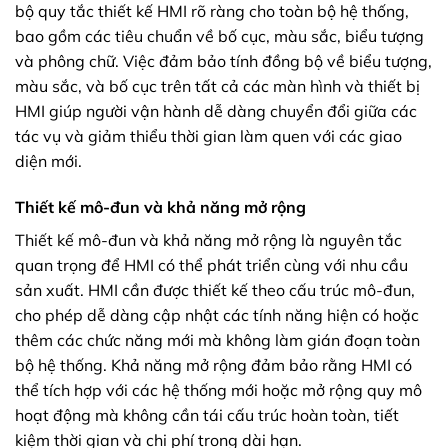
bộ quy tắc thiết kế HMI rõ ràng cho toàn bộ hệ thống,
bao gồm các tiêu chuẩn về bố cục, màu sắc, biểu tượng
và phông chữ. Việc đảm bảo tính đồng bộ về biểu tượng,
màu sắc, và bố cục trên tất cả các màn hình và thiết bị
HMI giúp người vận hành dễ dàng chuyển đổi giữa các
tác vụ và giảm thiểu thời gian làm quen với các giao
diện mới.
Thiết kế mô-đun và khả năng mở rộng
Thiết kế mô-đun và khả năng mở rộng là nguyên tắc
quan trọng để HMI có thể phát triển cùng với nhu cầu
sản xuất. HMI cần được thiết kế theo cấu trúc mô-đun,
cho phép dễ dàng cập nhật các tính năng hiện có hoặc
thêm các chức năng mới mà không làm gián đoạn toàn
bộ hệ thống. Khả năng mở rộng đảm bảo rằng HMI có
thể tích hợp với các hệ thống mới hoặc mở rộng quy mô
hoạt động mà không cần tái cấu trúc hoàn toàn, tiết
kiệm thời gian và chi phí trong dài hạn.