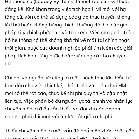
Hệ thống cũ (Legacy Systems) là một rào cản kỹ thuật
đáng kể. Khó khăn trong việc tích hợp HMI mới với hạ
tầng cũ, vốn có thể sử dụng các giao thức truyền thông
lỗi thời hoặc không tương thích, thường đòi hỏi các giải
pháp tùy chỉnh phức tạp và tốn kém. Việc nâng cấp toàn
bộ hệ thống có thể không khả thi về mặt tài chính hoặc
thời gian, buộc các doanh nghiệp phải tìm kiếm các giải
pháp tích hợp từng bước hoặc sử dụng các bộ chuyển
đổi.
Chi phí và nguồn lực cũng là một thách thức lớn. Đầu tư
ban đầu cho việc thiết kế, phát triển và triển khai HMI
mới có thể rất cao, chưa kể chi phí duy trì và cập nhật
liên tục. Việc phân bổ đủ nguồn lực tài chính và nhân lực
chuyên môn là điều cần thiết, và đôi khi các doanh
nghiệp phải đối mặt với áp lực cắt giảm chi phí.
Thiếu chuyên môn là một vấn đề phổ biến khác. Việc cần
đội ngũ có kiến thức sâu rộng về HMI, thiết kế trải