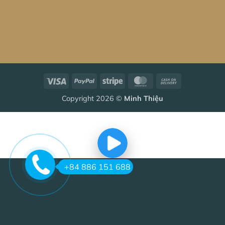
Visa
PayPal
Stripe
MasterCard
Cash
On
Copyright 2026 ©
Minh Thiệu
Delivery
+84 886 151 688