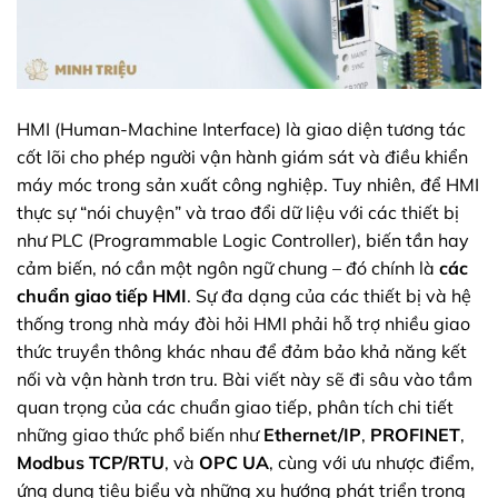
HMI (Human-Machine Interface) là giao diện tương tác
cốt lõi cho phép người vận hành giám sát và điều khiển
máy móc trong sản xuất công nghiệp. Tuy nhiên, để HMI
thực sự “nói chuyện” và trao đổi dữ liệu với các thiết bị
như PLC (Programmable Logic Controller), biến tần hay
cảm biến, nó cần một ngôn ngữ chung – đó chính là
các
chuẩn giao tiếp HMI
. Sự đa dạng của các thiết bị và hệ
thống trong nhà máy đòi hỏi HMI phải hỗ trợ nhiều giao
thức truyền thông khác nhau để đảm bảo khả năng kết
nối và vận hành trơn tru. Bài viết này sẽ đi sâu vào tầm
quan trọng của các chuẩn giao tiếp, phân tích chi tiết
những giao thức phổ biến như
Ethernet/IP
,
PROFINET
,
Modbus TCP/RTU
, và
OPC UA
, cùng với ưu nhược điểm,
ứng dụng tiêu biểu và những xu hướng phát triển trong