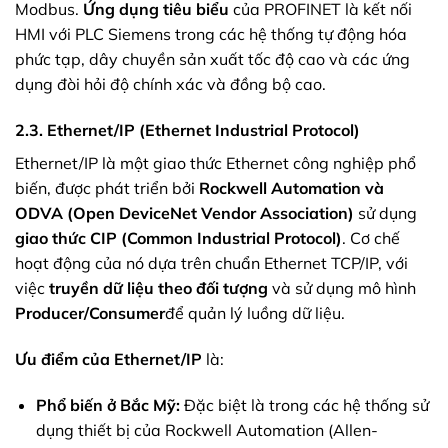
Modbus.
Ứng dụng tiêu biểu
của PROFINET là kết nối
HMI với PLC Siemens trong các hệ thống tự động hóa
phức tạp, dây chuyền sản xuất tốc độ cao và các ứng
dụng đòi hỏi độ chính xác và đồng bộ cao.
2.3. Ethernet/IP (Ethernet Industrial Protocol)
Ethernet/IP là một giao thức Ethernet công nghiệp phổ
biến, được phát triển bởi
Rockwell Automation và
ODVA (Open DeviceNet Vendor Association)
sử dụng
giao thức CIP (Common Industrial Protocol)
. Cơ chế
hoạt động của nó dựa trên chuẩn Ethernet TCP/IP, với
việc
truyền dữ liệu theo đối tượng
và sử dụng mô hình
Producer/Consumer
để quản lý luồng dữ liệu.
Ưu điểm của Ethernet/IP
là:
Phổ biến ở Bắc Mỹ:
Đặc biệt là trong các hệ thống sử
dụng thiết bị của Rockwell Automation (Allen-