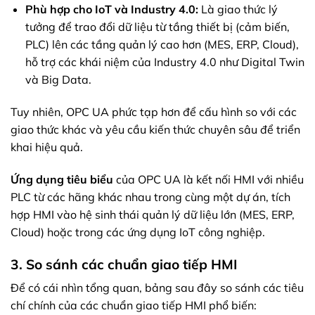
Phù hợp cho IoT và Industry 4.0:
Là giao thức lý
tưởng để trao đổi dữ liệu từ tầng thiết bị (cảm biến,
PLC) lên các tầng quản lý cao hơn (MES, ERP, Cloud),
hỗ trợ các khái niệm của Industry 4.0 như Digital Twin
và Big Data.
Tuy nhiên, OPC UA phức tạp hơn để cấu hình so với các
giao thức khác và yêu cầu kiến thức chuyên sâu để triển
khai hiệu quả.
Ứng dụng tiêu biểu
của OPC UA là kết nối HMI với nhiều
PLC từ các hãng khác nhau trong cùng một dự án, tích
hợp HMI vào hệ sinh thái quản lý dữ liệu lớn (MES, ERP,
Cloud) hoặc trong các ứng dụng IoT công nghiệp.
3. So sánh các chuẩn giao tiếp HMI
Để có cái nhìn tổng quan, bảng sau đây so sánh các tiêu
chí chính của các chuẩn giao tiếp HMI phổ biến: