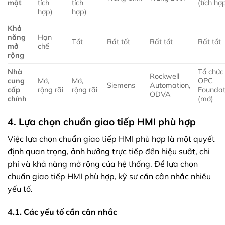
mật
tích
tích
(tích hợ
hợp)
hợp)
Khả
năng
Hạn
Tốt
Rất tốt
Rất tốt
Rất tốt
mở
chế
rộng
Nhà
Tổ chức
Rockwell
cung
Mở,
Mở,
OPC
Siemens
Automation,
cấp
rộng rãi
rộng rãi
Foundat
ODVA
chính
(mở)
4. Lựa chọn chuẩn giao tiếp HMI phù hợp
Việc lựa chọn chuẩn giao tiếp HMI phù hợp là một quyết
định quan trọng, ảnh hưởng trực tiếp đến hiệu suất, chi
phí và khả năng mở rộng của hệ thống. Để lựa chọn
chuẩn giao tiếp HMI phù hợp, kỹ sư cần cân nhắc nhiều
yếu tố.
4.1. Các yếu tố cần cân nhắc