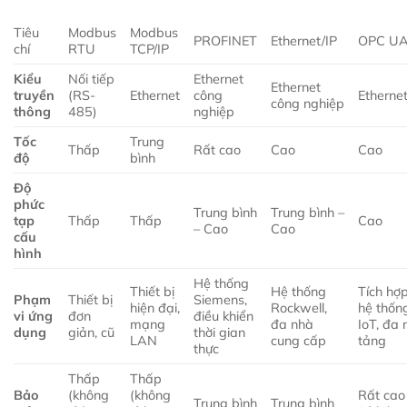
Tiêu
Modbus
Modbus
PROFINET
Ethernet/IP
OPC U
chí
RTU
TCP/IP
Kiểu
Nối tiếp
Ethernet
Ethernet
truyền
(RS-
Ethernet
công
Etherne
công nghiệp
thông
485)
nghiệp
Tốc
Trung
Thấp
Rất cao
Cao
Cao
độ
bình
Độ
phức
Trung bình
Trung bình –
tạp
Thấp
Thấp
Cao
– Cao
Cao
cấu
hình
Hệ thống
Thiết bị
Hệ thống
Tích hợ
Phạm
Thiết bị
Siemens,
hiện đại,
Rockwell,
hệ thốn
vi ứng
đơn
điều khiển
mạng
đa nhà
IoT, đa 
dụng
giản, cũ
thời gian
LAN
cung cấp
tảng
thực
Thấp
Thấp
Bảo
(không
(không
Rất cao
Trung bình
Trung bình