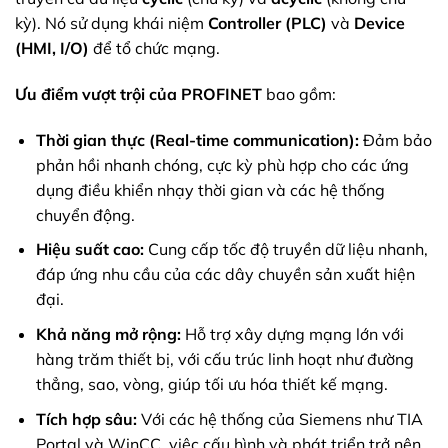
kỳ). Nó sử dụng khái niệm
Controller (PLC)
và
Device
(HMI, I/O)
để tổ chức mạng.
Ưu điểm vượt trội của PROFINET
bao gồm:
Thời gian thực (Real-time communication):
Đảm bảo
phản hồi nhanh chóng, cực kỳ phù hợp cho các ứng
dụng điều khiển nhạy thời gian và các hệ thống
chuyển động.
Hiệu suất cao:
Cung cấp tốc độ truyền dữ liệu nhanh,
đáp ứng nhu cầu của các dây chuyền sản xuất hiện
đại.
Khả năng mở rộng:
Hỗ trợ xây dựng mạng lớn với
hàng trăm thiết bị, với cấu trúc linh hoạt như đường
thẳng, sao, vòng, giúp tối ưu hóa thiết kế mạng.
Tích hợp sâu:
Với các hệ thống của Siemens như TIA
Portal và WinCC, việc cấu hình và phát triển trở nên