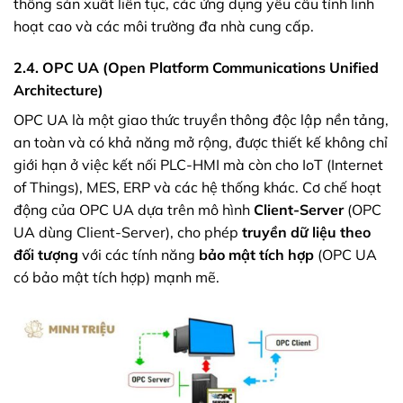
thống sản xuất liên tục, các ứng dụng yêu cầu tính linh
hoạt cao và các môi trường đa nhà cung cấp.
2.4. OPC UA (Open Platform Communications Unified
Architecture)
OPC UA là một giao thức truyền thông độc lập nền tảng,
an toàn và có khả năng mở rộng, được thiết kế không chỉ
giới hạn ở việc kết nối PLC-HMI mà còn cho IoT (Internet
of Things), MES, ERP và các hệ thống khác. Cơ chế hoạt
động của OPC UA dựa trên mô hình
Client-Server
(OPC
UA dùng Client-Server), cho phép
truyền dữ liệu theo
đối tượng
với các tính năng
bảo mật tích hợp
(OPC UA
có bảo mật tích hợp) mạnh mẽ.