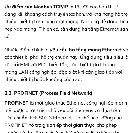
Ưu điểm của Modbus TCP/IP
là tốc độ cao hơn RTU
đáng kể, khoảng cách truyền xa hơn, và khả năng hỗ trợ
nhiều thiết bị trên cùng một mạng. Nó cũng dễ dàng tích
hợp vào mạng IT hiện có, tận dụng hạ tầng Ethernet sẵn
có.
Nhược điểm chính là
yêu cầu hạ tầng mạng Ethernet
và
các thiết bị phải hỗ trợ chuẩn này.
Ứng dụng tiêu biểu
là
kết nối HMI với PLC, biến tần, các thiết bị IoT trong
mạng LAN công nghiệp, đặc biệt khi cần giao tiếp với
nhiều thiết bị hoặc khoảng cách xa.
2.2. PROFINET (Process Field Network)
PROFINET
là một giao thức Ethernet công nghiệp mạnh
mẽ, được phát triển chủ yếu bởi Siemens và dựa trên
tiêu chuẩn IEEE 802.3 Ethernet. Cơ chế hoạt động của
PROFINET hỗ trợ
giao tiếp thời gian thực
, cho phép
truyền cả dữ liệu
cyclic
(chu kỳ) và
acyclic
(không chu