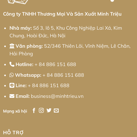
Triệu
Pháp
Cơ
Khí
Chính
Công ty TNHH Thương Mại Và Sản Xuất Minh Triệu
Xác
Toàn
Diện
Nhà máy:
Số 3, lô 5, Khu Công Nghiệp Lai Xá, Kim
Chung, Hoài Đức, Hà Nội
Văn phòng:
52/346 Thiên Lôi, Vĩnh Niệm, Lê Chân,
Hải Phòng
Hotline:
+ 84 886 151 688
Whatsapp:
+ 84 886 151 688
Line:
+ 84 886 151 688
Email:
business@minhtrieu.vn
Mạng xã hội
HỖ TRỢ