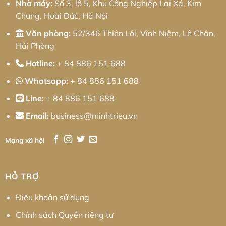
Nhà máy:
Số 3, lô 5, Khu Công Nghiệp Lai Xá, Kim
Chung, Hoài Đức, Hà Nội
Văn phòng:
52/346 Thiên Lôi, Vĩnh Niệm, Lê Chân,
Hải Phòng
Hotline:
+ 84 886 151 688
Whatsapp:
+ 84 886 151 688
Line:
+ 84 886 151 688
Email:
business@minhtrieu.vn
Mạng xã hội
HỖ TRỢ
Điều khoản sử dụng
Chính sách Quyền riêng tư