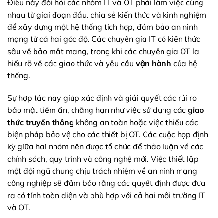
Điều này đòi hỏi các nhóm IT và OT phải làm việc cùng
nhau từ giai đoạn đầu, chia sẻ kiến thức và kinh nghiệm
để xây dựng một hệ thống tích hợp, đảm bảo an ninh
mạng từ cả hai góc độ. Các chuyên gia IT có kiến thức
sâu về bảo mật mạng, trong khi các chuyên gia OT lại
hiểu rõ về các giao thức và yêu cầu
vận hành
của hệ
thống.
Sự hợp tác này giúp xác định và giải quyết các rủi ro
bảo mật tiềm ẩn, chẳng hạn như việc sử dụng các
giao
thức truyền thông
không an toàn hoặc việc thiếu các
biện pháp bảo vệ cho các thiết bị OT. Các cuộc họp định
kỳ giữa hai nhóm nên được tổ chức để thảo luận về các
chính sách, quy trình và công nghệ mới. Việc thiết lập
một đội ngũ chung chịu trách nhiệm về an ninh mạng
công nghiệp sẽ đảm bảo rằng các quyết định được đưa
ra có tính toàn diện và phù hợp với cả hai môi trường IT
và OT.