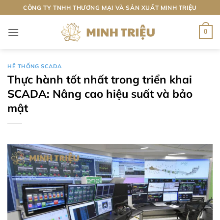
Bỏ
CÔNG TY TNHH THƯƠNG MẠI VÀ SẢN XUẤT MINH TRIỆU
qua
nội
0
dung
HỆ THỐNG SCADA
Thực hành tốt nhất trong triển khai
SCADA: Nâng cao hiệu suất và bảo
mật