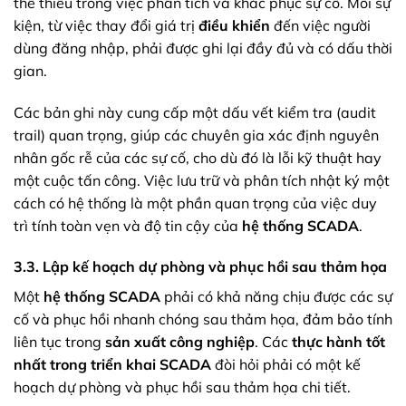
thể thiếu trong việc phân tích và khắc phục sự cố. Mỗi sự
kiện, từ việc thay đổi giá trị
điều khiển
đến việc người
dùng đăng nhập, phải được ghi lại đầy đủ và có dấu thời
gian.
Các bản ghi này cung cấp một dấu vết kiểm tra (audit
trail) quan trọng, giúp các chuyên gia xác định nguyên
nhân gốc rễ của các sự cố, cho dù đó là lỗi kỹ thuật hay
một cuộc tấn công. Việc lưu trữ và phân tích nhật ký một
cách có hệ thống là một phần quan trọng của việc duy
trì tính toàn vẹn và độ tin cậy của
hệ thống SCADA
.
3.3. Lập kế hoạch dự phòng và phục hồi sau thảm họa
Một
hệ thống SCADA
phải có khả năng chịu được các sự
cố và phục hồi nhanh chóng sau thảm họa, đảm bảo tính
liên tục trong
sản xuất công nghiệp
. Các
thực hành tốt
nhất trong triển khai SCADA
đòi hỏi phải có một kế
hoạch dự phòng và phục hồi sau thảm họa chi tiết.