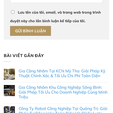
Lưu tên của tôi, email, và trang web trong trình
duyệt này cho lần bình luận kế tiếp của tôi.
BÀI VIẾT GẦN ĐÂY
Gia Công Nhôm Tại KCN Mỹ Tho: Giải Pháp Kỹ
Thuật Chính Xác & Tối Ưu Chi Phí Toàn Diện
Không
có
Gia Công Nhôm Khu Công Nghiệp Sông Bình:
bình
luận
Giải Pháp Tối Ưu Cho Doanh Nghiệp Cùng Minh
ở
Triệu
Gia
Công
Không
Nhôm
có
Tại
Công Ty Robot Công Nghiệp Tại Quảng Trị: Giải
bình
KCN
luận