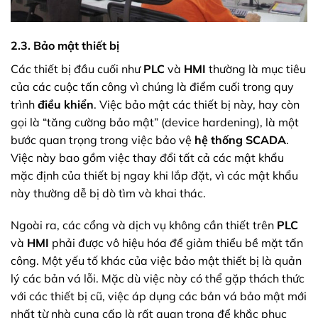
2.3. Bảo mật thiết bị
Các thiết bị đầu cuối như
PLC
và
HMI
thường là mục tiêu
của các cuộc tấn công vì chúng là điểm cuối trong quy
trình
điều khiển
. Việc bảo mật các thiết bị này, hay còn
gọi là “tăng cường bảo mật” (device hardening), là một
bước quan trọng trong việc bảo vệ
hệ thống SCADA
.
Việc này bao gồm việc thay đổi tất cả các mật khẩu
mặc định của thiết bị ngay khi lắp đặt, vì các mật khẩu
này thường dễ bị dò tìm và khai thác.
Ngoài ra, các cổng và dịch vụ không cần thiết trên
PLC
và
HMI
phải được vô hiệu hóa để giảm thiểu bề mặt tấn
công. Một yếu tố khác của việc bảo mật thiết bị là quản
lý các bản vá lỗi. Mặc dù việc này có thể gặp thách thức
với các thiết bị cũ, việc áp dụng các bản vá bảo mật mới
nhất từ nhà cung cấp là rất quan trọng để khắc phục