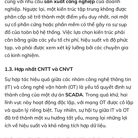
cùng với nhu cầu
sản xuất công nghiệp
của doanh
nghiệp. Ngược lại, một kiến trúc tập trung không được
phân cấp sẽ trở thành một điểm yếu duy nhất, nơi một
sự cố phần cứng hoặc phần mềm có thể gây ra sự sụp
đổ của toàn bộ hệ thống. Việc lựa chọn kiến trúc phải
cân bằng giữa các yếu tố chi phí, hiệu suất và độ phức
tạp, và phải được xem xét kỹ lưỡng bởi các chuyên gia
có kinh nghiệm.
1.3. Hợp nhất CNTT và CNVT
Sự hợp tác hiệu quả giữa các nhóm công nghệ thông tin
(IT) và công nghệ vận hành (OT) là yếu tố quyết định sự
thành công của một dự án
SCADA
. Trong quá khứ, hai
lĩnh vực này hoạt động độc lập, với mạng OT được cô lập
và quản lý riêng biệt. Tuy nhiên, sự hội tụ giữa IT và OT
đã trở thành một xu hướng tất yếu, mang lại những lợi
ích về hiệu suất và khả năng tích hợp dữ liệu.