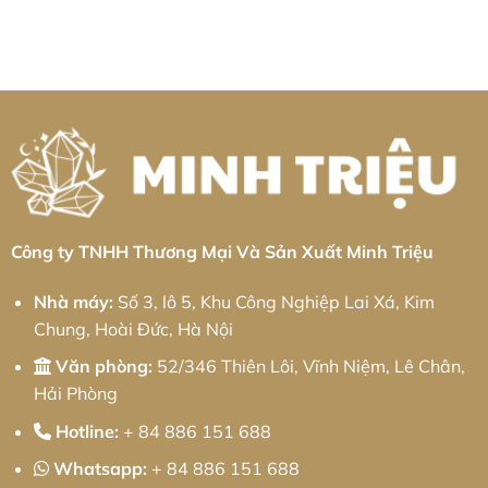
có
Giải
Bá
loại
bình
Pháp
Thiện:
tấm
luận
Chuỗi
Giải
Khu
ở
Cung
pháp
công
Gia
Ứng
từ
nghiệp
Công
Toàn
Minh
Bình
Nhôm
Diện
Triệu
Xuyên:
Khu
Giải
Công
pháp
Nghiệp
từ
Cầu
Minh
Quan:
Triệu
Giải
Pháp
Kỹ
Thuật
Chính
Xác
Công ty TNHH Thương Mại Và Sản Xuất Minh Triệu
Và
Chiến
Lược
Nhà máy:
Số 3, lô 5, Khu Công Nghiệp Lai Xá, Kim
Tối
Ưu
Chung, Hoài Đức, Hà Nội
Chi
Phí
Cho
Văn phòng:
52/346 Thiên Lôi, Vĩnh Niệm, Lê Chân,
Doanh
Nghiệp
Hải Phòng
Hotline:
+ 84 886 151 688
Whatsapp:
+ 84 886 151 688