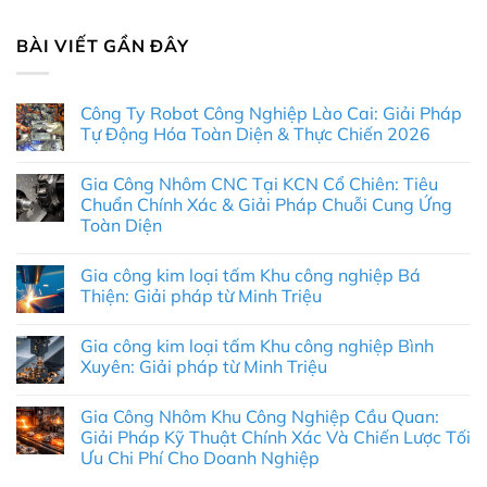
BÀI VIẾT GẦN ĐÂY
Công Ty Robot Công Nghiệp Lào Cai: Giải Pháp
Tự Động Hóa Toàn Diện & Thực Chiến 2026
Không
có
Gia Công Nhôm CNC Tại KCN Cổ Chiên: Tiêu
bình
luận
Chuẩn Chính Xác & Giải Pháp Chuỗi Cung Ứng
ở
Toàn Diện
Công
Ty
Không
Robot
có
Công
Gia công kim loại tấm Khu công nghiệp Bá
bình
Nghiệp
luận
Thiện: Giải pháp từ Minh Triệu
Lào
ở
Cai:
Gia
Không
Giải
Công
có
Pháp
Gia công kim loại tấm Khu công nghiệp Bình
Nhôm
bình
Tự
CNC
luận
Xuyên: Giải pháp từ Minh Triệu
Động
Tại
ở
Hóa
KCN
Gia
Không
Toàn
Cổ
công
có
Diện
Gia Công Nhôm Khu Công Nghiệp Cầu Quan:
Chiên:
kim
bình
&
Tiêu
loại
luận
Giải Pháp Kỹ Thuật Chính Xác Và Chiến Lược Tối
Thực
Chuẩn
tấm
ở
Chiến
Ưu Chi Phí Cho Doanh Nghiệp
Chính
Khu
Gia
2026
Xác
công
công
Không
&
nghiệp
kim