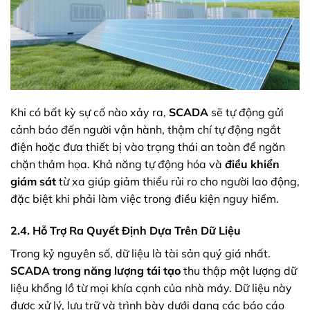
Khi có bất kỳ sự cố nào xảy ra,
SCADA
sẽ tự động gửi
cảnh báo đến người vận hành, thậm chí tự động ngắt
điện hoặc đưa thiết bị vào trạng thái an toàn để ngăn
chặn thảm họa. Khả năng tự động hóa và
điều khiển
giám sát
từ xa giúp giảm thiểu rủi ro cho người lao động,
đặc biệt khi phải làm việc trong điều kiện nguy hiểm.
2.4. Hỗ Trợ Ra Quyết Định Dựa Trên Dữ Liệu
Trong kỷ nguyên số, dữ liệu là tài sản quý giá nhất.
SCADA trong năng lượng tái tạo
thu thập một lượng dữ
liệu khổng lồ từ mọi khía cạnh của nhà máy. Dữ liệu này
được xử lý, lưu trữ và trình bày dưới dạng các báo cáo