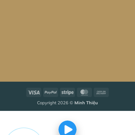
Visa
PayPal
Stripe
MasterCard
Cash
On
Copyright 2026 ©
Minh Thiệu
Delivery