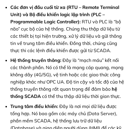
Các đơn vị đầu cuối từ xa (RTU – Remote Terminal
Unit) và Bộ điều khiển logic lập trình (PLC –
Programmable Logic Controller):
RTU và PLC là “bộ
não” cục bộ của hệ thống. Chúng thu thập dữ liệu từ
các thiết bị tại hiện trường, xử lý dữ liệu và gửi thông
tin về trung tâm điều khiển. Đồng thời, chúng cũng
thực thi các lệnh điều khiển được gửi từ SCADA.
Hệ thống truyền thông:
Đây là “mạch máu” kết nối
các thành phần. Nó có thể là mạng cáp quang, mạng
không dây (4G/5G), vệ tinh hoặc các giao thức công
nghiệp khác như OPC UA. Độ tin cậy và tốc độ của hệ
thống truyền thông rất quan trọng để đảm bảo
hệ
thống SCADA
có thể thu thập dữ liệu thời gian thực.
Trung tâm điều khiển:
Đây là nơi mọi dữ liệu được
tổng hợp. Nó bao gồm các máy chủ (Data Server),
phần mềm SCADA, hệ thống lưu trữ dữ liệu
(Database) và giao diện người dùng (HMI) để các kỹ