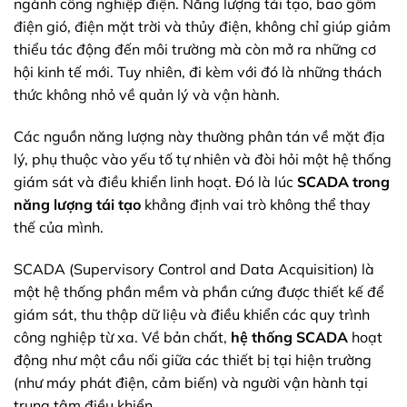
ngành công nghiệp điện. Năng lượng tái tạo, bao gồm
điện gió, điện mặt trời và thủy điện, không chỉ giúp giảm
thiểu tác động đến môi trường mà còn mở ra những cơ
hội kinh tế mới. Tuy nhiên, đi kèm với đó là những thách
thức không nhỏ về quản lý và vận hành.
Các nguồn năng lượng này thường phân tán về mặt địa
lý, phụ thuộc vào yếu tố tự nhiên và đòi hỏi một hệ thống
giám sát và điều khiển linh hoạt. Đó là lúc
SCADA trong
năng lượng tái tạo
khẳng định vai trò không thể thay
thế của mình.
SCADA (Supervisory Control and Data Acquisition) là
một hệ thống phần mềm và phần cứng được thiết kế để
giám sát, thu thập dữ liệu và điều khiển các quy trình
công nghiệp từ xa. Về bản chất,
hệ thống SCADA
hoạt
động như một cầu nối giữa các thiết bị tại hiện trường
(như máy phát điện, cảm biến) và người vận hành tại
trung tâm điều khiển.