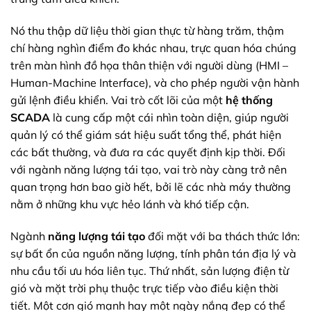
Nó thu thập dữ liệu thời gian thực từ hàng trăm, thậm
chí hàng nghìn điểm đo khác nhau, trực quan hóa chúng
trên màn hình đồ họa thân thiện với người dùng (HMI –
Human-Machine Interface), và cho phép người vận hành
gửi lệnh điều khiển. Vai trò cốt lõi của một
hệ thống
SCADA
là cung cấp một cái nhìn toàn diện, giúp người
quản lý có thể giám sát hiệu suất tổng thể, phát hiện
các bất thường, và đưa ra các quyết định kịp thời. Đối
với ngành năng lượng tái tạo, vai trò này càng trở nên
quan trọng hơn bao giờ hết, bởi lẽ các nhà máy thường
nằm ở những khu vực hẻo lánh và khó tiếp cận.
Ngành
năng lượng tái tạo
đối mặt với ba thách thức lớn:
sự bất ổn của nguồn năng lượng, tính phân tán địa lý và
nhu cầu tối ưu hóa liên tục. Thứ nhất, sản lượng điện từ
gió và mặt trời phụ thuộc trực tiếp vào điều kiện thời
tiết. Một cơn gió mạnh hay một ngày nắng đẹp có thể