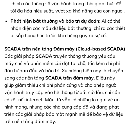
chỉnh các thông số vận hành trong thời gian thực để
tối đa hóa hiệu suất, vượt xa khả năng của con người.
Phát hiện bất thường và bảo trì dự đoán:
AI có thể
nhận diện các mẫu dữ liệu bất thường, chỉ ra các thiết
bị sắp hỏng hóc trước khi chúng gây ra sự cố.
SCADA trên nền tảng Đám mây (Cloud-based SCADA)
Các giải pháp
SCADA
truyền thống thường yêu cầu
máy chủ và phần mềm cài đặt tại chỗ, tốn kém chi phí
đầu tư ban đầu và bảo trì. Xu hướng hiện nay là chuyển
sang các nền tảng
SCADA trên đám mây
. Điều này
giúp giảm thiểu chi phí phần cứng và cho phép người
vận hành truy cập vào hệ thống từ bất cứ đâu, chỉ cần
có kết nối internet. Mặc dù vẫn có những lo ngại về an
ninh mạng, nhưng các nhà cung cấp đã và đang phát
triển các giải pháp bảo mật mạnh mẽ để bảo vệ dữ liệu
trên nền tảng đám mây.