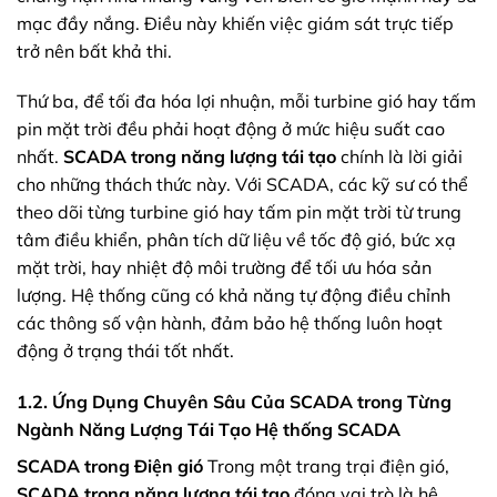
mạc đầy nắng. Điều này khiến việc giám sát trực tiếp
trở nên bất khả thi.
Thứ ba, để tối đa hóa lợi nhuận, mỗi turbine gió hay tấm
pin mặt trời đều phải hoạt động ở mức hiệu suất cao
nhất.
SCADA trong năng lượng tái tạo
chính là lời giải
cho những thách thức này. Với SCADA, các kỹ sư có thể
theo dõi từng turbine gió hay tấm pin mặt trời từ trung
tâm điều khiển, phân tích dữ liệu về tốc độ gió, bức xạ
mặt trời, hay nhiệt độ môi trường để tối ưu hóa sản
lượng. Hệ thống cũng có khả năng tự động điều chỉnh
các thông số vận hành, đảm bảo hệ thống luôn hoạt
động ở trạng thái tốt nhất.
1.2. Ứng Dụng Chuyên Sâu Của SCADA trong Từng
Ngành Năng Lượng Tái Tạo
Hệ thống SCADA
SCADA trong Điện gió
Trong một trang trại điện gió,
SCADA trong năng lượng tái tạo
đóng vai trò là hệ