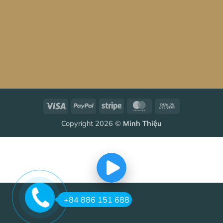
Visa
PayPal
Stripe
MasterCard
Cash
On
Copyright 2026 ©
Minh Thiệu
Delivery
+84 886 151 688