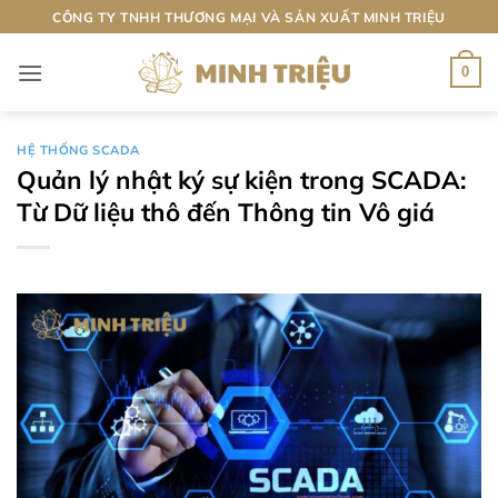
Bỏ
CÔNG TY TNHH THƯƠNG MẠI VÀ SẢN XUẤT MINH TRIỆU
qua
nội
0
dung
HỆ THỐNG SCADA
Quản lý nhật ký sự kiện trong SCADA:
Từ Dữ liệu thô đến Thông tin Vô giá