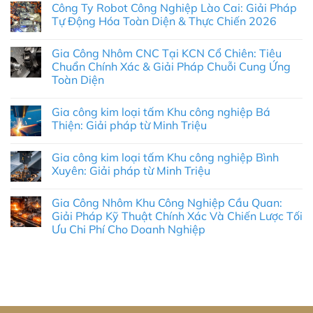
Công Ty Robot Công Nghiệp Lào Cai: Giải Pháp
Tự Động Hóa Toàn Diện & Thực Chiến 2026
Không
có
Gia Công Nhôm CNC Tại KCN Cổ Chiên: Tiêu
bình
luận
Chuẩn Chính Xác & Giải Pháp Chuỗi Cung Ứng
ở
Toàn Diện
Công
Ty
Không
Robot
có
Công
Gia công kim loại tấm Khu công nghiệp Bá
bình
Nghiệp
luận
Thiện: Giải pháp từ Minh Triệu
Lào
ở
Cai:
Gia
Không
Giải
Công
có
Pháp
Gia công kim loại tấm Khu công nghiệp Bình
Nhôm
bình
Tự
CNC
luận
Xuyên: Giải pháp từ Minh Triệu
Động
Tại
ở
Hóa
KCN
Gia
Không
Toàn
Cổ
công
có
Diện
Gia Công Nhôm Khu Công Nghiệp Cầu Quan:
Chiên:
kim
bình
&
Tiêu
loại
luận
Giải Pháp Kỹ Thuật Chính Xác Và Chiến Lược Tối
Thực
Chuẩn
tấm
ở
Chiến
Ưu Chi Phí Cho Doanh Nghiệp
Chính
Khu
Gia
2026
Xác
công
công
Không
&
nghiệp
kim
có
Giải
Bá
loại
bình
Pháp
Thiện:
tấm
luận
Chuỗi
Giải
Khu
ở
Cung
pháp
công
Gia
Ứng
từ
nghiệp
Công
Toàn
Minh
Bình
Nhôm
Diện
Triệu
Xuyên: