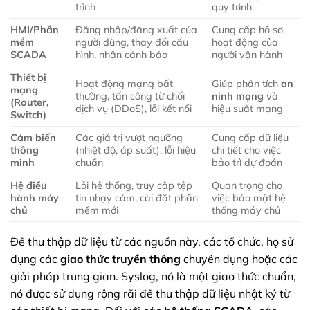
trình
quy trình
HMI/Phần
Đăng nhập/đăng xuất của
Cung cấp hồ sơ
mềm
người dùng, thay đổi cấu
hoạt động của
SCADA
hình, nhận cảnh báo
người vận hành
Thiết bị
Hoạt động mạng bất
Giúp phân tích
an
mạng
thường, tấn công từ chối
ninh mạng
và
(Router,
dịch vụ (DDoS), lỗi kết nối
hiệu suất mạng
Switch)
Cảm biến
Các giá trị vượt ngưỡng
Cung cấp dữ liệu
thông
(nhiệt độ, áp suất), lỗi hiệu
chi tiết cho việc
minh
chuẩn
bảo trì dự đoán
Hệ điều
Lỗi hệ thống, truy cập tệp
Quan trọng cho
hành máy
tin nhạy cảm, cài đặt phần
việc bảo mật hệ
chủ
mềm mới
thống máy chủ
Để thu thập dữ liệu từ các nguồn này, các tổ chức, họ sử
dụng các
giao thức truyền thông
chuyên dụng hoặc các
giải pháp trung gian. Syslog, nó là một giao thức chuẩn,
nó được sử dụng rộng rãi để thu thập dữ liệu nhật ký từ