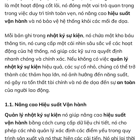
là một hoạt động cốt lõi, nó đóng một vai trò quan trọng
trong việc duy trì tính toàn vẹn, nó nâng cao
hiệu suất
vận hành
và nó bảo vệ hệ thống khỏi các mối đe dọa.
Mỗi bản ghi trong
nhật ký sự kiện
, nó chứa một kho báu
thông tin, nó cung cấp một cái nhìn sâu sắc về các hoạt
động của hệ thống, nó giúp các kỹ sư ra quyết định
nhanh chóng và chính xác. Nếu không có việc
quản lý
nhật ký sự kiện
hiệu quả, các sự cố nhỏ, chúng có thể trở
thành các thảm họa lớn, nó ảnh hưởng đến năng suất,
nó gây ra tổn thất tài chính và nó đe dọa đến sự
an toàn
của người lao động.
1.1. Nâng cao Hiệu suất Vận hành
Quản lý nhật ký sự kiện
nó giúp nâng cao
hiệu suất
vận hành
bằng cách cung cấp dữ liệu chi tiết, nó cho
phép các nhà quản lý xác định các điểm yếu trong quy
trình sản xuất và nó thực hiện các cải tiến. Nó ghi lại thời