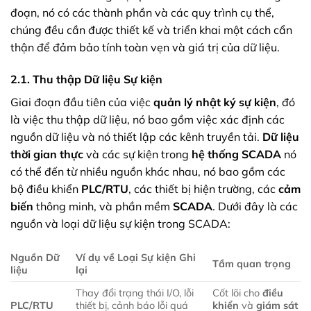
đoạn, nó có các thành phần và các quy trình cụ thể,
chúng đều cần được thiết kế và triển khai một cách cẩn
thận để đảm bảo tính toàn vẹn và giá trị của dữ liệu.
2.1. Thu thập Dữ liệu Sự kiện
Giai đoạn đầu tiên của việc
quản lý nhật ký sự kiện
, đó
là việc thu thập dữ liệu, nó bao gồm việc xác định các
nguồn dữ liệu và nó thiết lập các kênh truyền tải.
Dữ liệu
thời gian thực
và các sự kiện trong
hệ thống SCADA
nó
có thể đến từ nhiều nguồn khác nhau, nó bao gồm các
bộ điều khiển
PLC/RTU
, các thiết bị hiện trường, các
cảm
biến
thông minh, và phần mềm
SCADA
. Dưới đây là các
nguồn và loại dữ liệu sự kiện trong SCADA:
Nguồn Dữ
Ví dụ về Loại Sự kiện Ghi
Tầm quan trọng
liệu
lại
Thay đổi trạng thái I/O, lỗi
Cốt lõi cho
điều
PLC/RTU
thiết bị, cảnh báo lỗi quá
khiển
và
giám sát