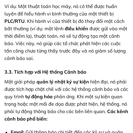
Ví dụ: Một thuật toán học máy, nó có thể được huấn
luyện để hiểu hành vi bình thường của một thiết bị
PLC/RTU
. Khi hành vi của thiết bị đó thay đổi một cách
bất thường (ví dụ: một lệnh
điều khiển
được gửi vào một
thời điểm lạ), thuật toán, nó sẽ tự động tạo một cảnh
báo. Việc này, nó giúp các tổ chức phát hiện các cuộc
tấn công chưa từng thấy trước đây và nó giảm số lượng
cảnh báo sai.
3.3. Tích hợp với Hệ thống Cảnh báo
Một giải pháp
quản lý nhật ký sự kiện
hiện đại, nó phải
được tích hợp chặt chẽ với các hệ thống cảnh báo và các
quy trình
tự động hóa
phản ứng. Khi một sự kiện quan
trọng hoặc một mối đe dọa được phát hiện, hệ thống, nó
phải tự động thông báo cho các bên liên quan.
Các kênh
cảnh báo phổ biến:
Email:
Gửi thông báo chi tiết đến các kỹ sư và quản