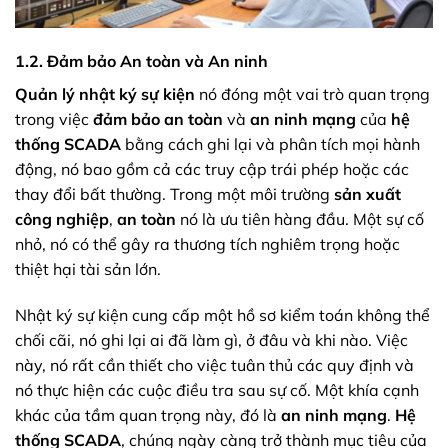
1.2. Đảm bảo An toàn và An ninh
Quản lý nhật ký sự kiện
nó đóng một vai trò quan trọng
trong việc
đảm bảo an toàn
và
an ninh mạng
của
hệ
thống SCADA
bằng cách ghi lại và phân tích mọi hành
động, nó bao gồm cả các truy cập trái phép hoặc các
thay đổi bất thường. Trong một môi trường
sản xuất
công nghiệp
,
an toàn
nó là ưu tiên hàng đầu. Một sự cố
nhỏ, nó có thể gây ra thương tích nghiêm trọng hoặc
thiệt hại tài sản lớn.
Nhật ký sự kiện cung cấp một hồ sơ kiểm toán không thể
chối cãi, nó ghi lại ai đã làm gì, ở đâu và khi nào. Việc
này, nó rất cần thiết cho việc tuân thủ các quy định và
nó thực hiện các cuộc điều tra sau sự cố. Một khía cạnh
khác của tầm quan trọng này, đó là
an ninh mạng
.
Hệ
thống SCADA
, chúng ngày càng trở thành mục tiêu của