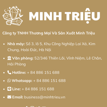
Khu
Giải
Công
pháp
Nghiệp
từ
Cầu
Minh
Quan:
Triệu
Giải
Pháp
Kỹ
Thuật
Chính
Xác
Công ty TNHH Thương Mại Và Sản Xuất Minh Triệu
Và
Chiến
Lược
Nhà máy:
Số 3, lô 5, Khu Công Nghiệp Lai Xá, Kim
Tối
Ưu
Chung, Hoài Đức, Hà Nội
Chi
Phí
Cho
Văn phòng:
52/346 Thiên Lôi, Vĩnh Niệm, Lê Chân,
Doanh
Nghiệp
Hải Phòng
Hotline:
+ 84 886 151 688
Whatsapp:
+ 84 886 151 688
Line:
+ 84 886 151 688
Email:
business@minhtrieu.vn