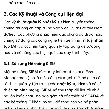
báo cáo cấp cao.
3. Các Kỹ thuật và Công cụ Hiện đại
Các kỹ thuật
quản lý nhật ký sự kiện
truyền thống,
chúng thường chỉ tập trung vào việc lưu trữ và tìm kiếm
dữ liệu. Các phương pháp hiện đại, chúng đã đi xa hơn,
chúng sử dụng các công nghệ tiên tiến như
Trí tuệ nhân
tạo (AI)
và các nền tảng quản lý tập trung để tự động
hóa và nó nâng cao hiệu quả của quy trình này.
3.1. Sử dụng Hệ thống SIEM
Một hệ thống
SIEM
(Security Information and Event
Management) nó là một công cụ mạnh mẽ, nó giúp các
tổ chức quản lý tập trung các
nhật ký sự kiện
và nó cải
thiện
an ninh mạng
.
SIEM
, nó thu thập dữ liệu từ nhiều
nguồn khác nhau, nó bao gồm cả các thiết bị
SCADA
và
các hệ thống IT khác, nó sau đó tổng hợp và nó phân
tích dữ liệu để phát hiện các mối đe dọa.
Các chức năng