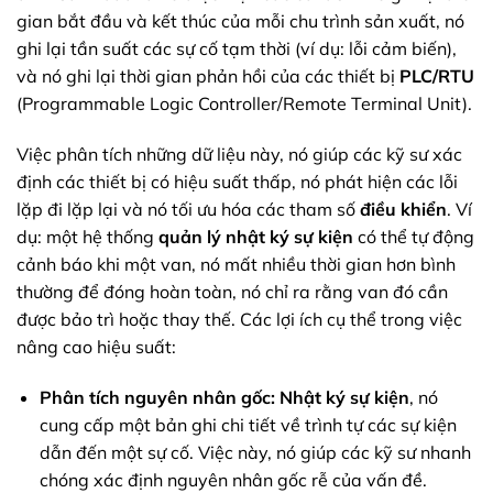
gian bắt đầu và kết thúc của mỗi chu trình sản xuất, nó
ghi lại tần suất các sự cố tạm thời (ví dụ: lỗi cảm biến),
và nó ghi lại thời gian phản hồi của các thiết bị
PLC/RTU
(Programmable Logic Controller/Remote Terminal Unit).
Việc phân tích những dữ liệu này, nó giúp các kỹ sư xác
định các thiết bị có hiệu suất thấp, nó phát hiện các lỗi
lặp đi lặp lại và nó tối ưu hóa các tham số
điều khiển
. Ví
dụ: một hệ thống
quản lý nhật ký sự kiện
có thể tự động
cảnh báo khi một van, nó mất nhiều thời gian hơn bình
thường để đóng hoàn toàn, nó chỉ ra rằng van đó cần
được bảo trì hoặc thay thế. Các lợi ích cụ thể trong việc
nâng cao hiệu suất:
Phân tích nguyên nhân gốc:
Nhật ký sự kiện
, nó
cung cấp một bản ghi chi tiết về trình tự các sự kiện
dẫn đến một sự cố. Việc này, nó giúp các kỹ sư nhanh
chóng xác định nguyên nhân gốc rễ của vấn đề.