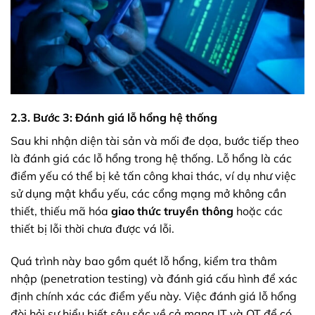
2.3. Bước 3: Đánh giá lỗ hổng hệ thống
Sau khi nhận diện tài sản và mối đe dọa, bước tiếp theo
là đánh giá các lỗ hổng trong hệ thống. Lỗ hổng là các
điểm yếu có thể bị kẻ tấn công khai thác, ví dụ như việc
sử dụng mật khẩu yếu, các cổng mạng mở không cần
thiết, thiếu mã hóa
giao thức truyền thông
hoặc các
thiết bị lỗi thời chưa được vá lỗi.
Quá trình này bao gồm quét lỗ hổng, kiểm tra thâm
nhập (penetration testing) và đánh giá cấu hình để xác
định chính xác các điểm yếu này. Việc đánh giá lỗ hổng
đòi hỏi sự hiểu biết sâu sắc về cả mạng IT và OT để có