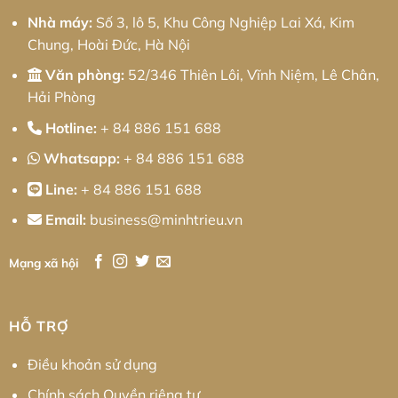
Kín
Nhà máy:
Số 3, lô 5, Khu Công Nghiệp Lai Xá, Kim
Chung, Hoài Đức, Hà Nội
Văn phòng:
52/346 Thiên Lôi, Vĩnh Niệm, Lê Chân,
Hải Phòng
Hotline:
+ 84 886 151 688
Whatsapp:
+ 84 886 151 688
Line:
+ 84 886 151 688
Email:
business@minhtrieu.vn
Mạng xã hội
HỖ TRỢ
Điều khoản sử dụng
Chính sách Quyền riêng tư