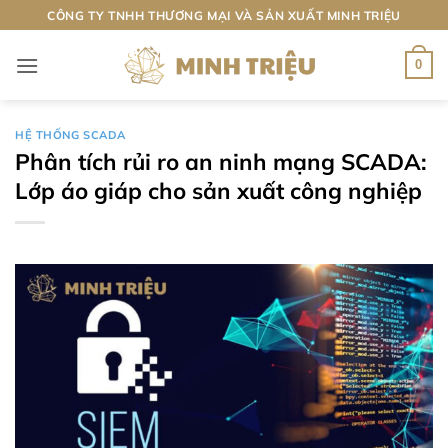
Bỏ
CÔNG TY TNHH THƯƠNG MẠI VÀ SẢN XUẤT MINH TRIỆU
qua
nội
0
dung
HỆ THỐNG SCADA
Phân tích rủi ro an ninh mạng SCADA:
Lớp áo giáp cho sản xuất công nghiệp