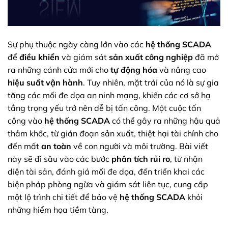
Sự phụ thuộc ngày càng lớn vào các
hệ thống SCADA
để
điều khiển
và giám sát
sản xuất công nghiệp
đã mở
ra những cánh cửa mới cho
tự động hóa
và nâng cao
hiệu suất vận hành
. Tuy nhiên, mặt trái của nó là sự gia
tăng các mối đe dọa an ninh mạng, khiến các cơ sở hạ
tầng trọng yếu trở nên dễ bị tấn công. Một cuộc tấn
công vào
hệ thống SCADA
có thể gây ra những hậu quả
thảm khốc, từ gián đoạn sản xuất, thiệt hại tài chính cho
đến mất
an toàn
về con người và môi trường. Bài viết
này sẽ đi sâu vào các bước
phân tích rủi ro
, từ nhận
diện tài sản, đánh giá mối đe dọa, đến triển khai các
biện pháp phòng ngừa và giám sát liên tục, cung cấp
một lộ trình chi tiết để bảo vệ
hệ thống SCADA
khỏi
những hiểm họa tiềm tàng.