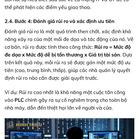
thể phát hiện các điểm yếu giao thoa.
2.4. Bước 4: Đánh giá rủi ro và xác định ưu tiên
Đánh giá rủi ro là một quá trình then chốt, xác định khả
năng xảy ra của một mối đe dọa và tác động của nó. Về
cơ bản, rủi ro được tính theo công thức:
Rủi ro = Mức độ
đe dọa x Mức độ dễ bị tổn thương x Giá trị tài sản
. Dựa
trên kết quả này, mỗi rủi ro sẽ được gán một mức độ ưu
tiên (cao, trung bình, thấp), giúp các nhà quản lý quyết
định rủi ro nào cần được giải quyết trước.
Ví dụ: Rủi ro cao nhất là khả năng một cuộc tấn công
vào
PLC
chính gây ra sự cố nghiêm trọng cho toàn bộ
nhà máy, dẫn đến thiệt hại lớn về người và của.