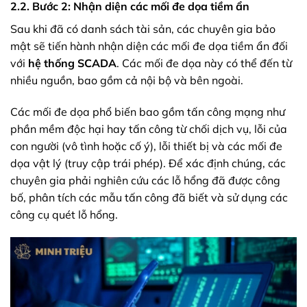
2.2. Bước 2: Nhận diện các mối đe dọa tiềm ẩn
Sau khi đã có danh sách tài sản, các chuyên gia bảo
mật sẽ tiến hành nhận diện các mối đe dọa tiềm ẩn đối
với
hệ thống SCADA
. Các mối đe dọa này có thể đến từ
nhiều nguồn, bao gồm cả nội bộ và bên ngoài.
Các mối đe dọa phổ biến bao gồm tấn công mạng như
phần mềm độc hại hay tấn công từ chối dịch vụ, lỗi của
con người (vô tình hoặc cố ý), lỗi thiết bị và các mối đe
dọa vật lý (truy cập trái phép). Để xác định chúng, các
chuyên gia phải nghiên cứu các lỗ hổng đã được công
bố, phân tích các mẫu tấn công đã biết và sử dụng các
công cụ quét lỗ hổng.