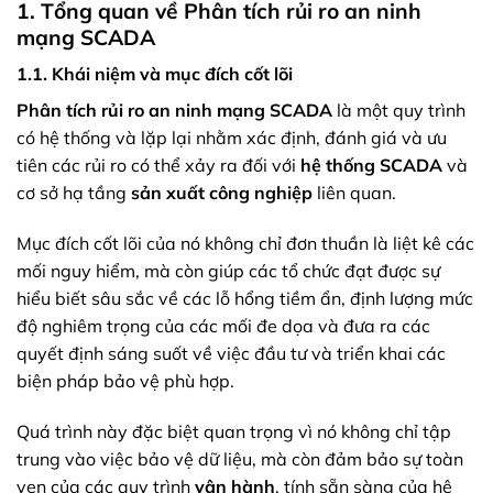
1. Tổng quan về Phân tích rủi ro an ninh
mạng SCADA
1.1. Khái niệm và mục đích cốt lõi
Phân tích rủi ro an ninh mạng SCADA
là một quy trình
có hệ thống và lặp lại nhằm xác định, đánh giá và ưu
tiên các rủi ro có thể xảy ra đối với
hệ thống SCADA
và
cơ sở hạ tầng
sản xuất công nghiệp
liên quan.
Mục đích cốt lõi của nó không chỉ đơn thuần là liệt kê các
mối nguy hiểm, mà còn giúp các tổ chức đạt được sự
hiểu biết sâu sắc về các lỗ hổng tiềm ẩn, định lượng mức
độ nghiêm trọng của các mối đe dọa và đưa ra các
quyết định sáng suốt về việc đầu tư và triển khai các
biện pháp bảo vệ phù hợp.
Quá trình này đặc biệt quan trọng vì nó không chỉ tập
trung vào việc bảo vệ dữ liệu, mà còn đảm bảo sự toàn
vẹn của các quy trình
vận hành
, tính sẵn sàng của hệ