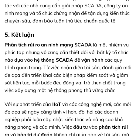
tác với các nhà cung cấp giải pháp SCADA, công ty an
ninh mạng và tổ chức chứng nhận để tận dụng kiến thức
chuyên sâu, đảm bảo tuân thủ tiêu chuẩn quốc tế.
5. Kết luận
Phân tích rủi ro an ninh mạng SCADA
là một nhiệm vụ
phức tạp nhưng vô cùng cần thiết đối với bất kỳ tổ chức
nào dựa vào
hệ thống SCADA
để
vận hành
các quy
trình quan trọng. Từ việc nhận diện tài sản, đánh giá mối
đe dọa đến triển khai các biện pháp kiểm soát và giám
sát liên tục, mỗi bước đều đóng vai trò then chốt trong
việc xây dựng một hệ thống phòng thủ vững chắc.
Với sự phát triển của
IIoT
và các công nghệ mới, các mối
đe dọa sẽ ngày càng tinh vi hơn, đòi hỏi các doanh
nghiệp phải luôn cập nhật kiến thức và nâng cao khả
năng phòng vệ của mình. Việc đầu tư vào
phân tích rủi
ro
và
bảo trì dự đoán
không chỉ giúp bảo vệ tài sản, mà