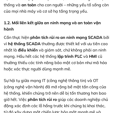
thống và
an toàn
cho con người – những yếu tố sống còn
của mọi nhà máy và cơ sở hạ tầng trọng yếu.
1.2. Mối liên kết giữa an ninh mạng và an toàn vận
hành
Cần thực hiện
phân tích rủi ro an ninh mạng SCADA
bởi
vì
hệ thống SCADA
thường được thiết kế với ưu tiên cao
nhất là
điều khiển
và giám sát, chứ không phải an ninh
mạng. Hầu hết các hệ thống
lập trình PLC
và
HMI
cũ
thường thiếu các tính năng bảo mật cơ bản như mã hóa
hoặc xác thực người dùng mạnh mẽ.
Sự hội tụ giữa mạng IT (công nghệ thông tin) và OT
(công nghệ vận hành) đã mở rộng bề mặt tấn công của
hệ thống, khiến chúng trở nên dễ bị tổn thương hơn bao
giờ hết. Việc
phân tích rủi ro
giúp các doanh nghiệp chủ
động xác định các lỗ hổng trước khi chúng bị khai thác,
từ đó xây dựng một chiến lược bảo mật mạnh mẽ và