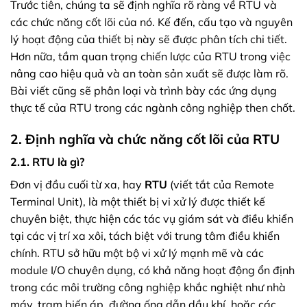
Trước tiên, chúng ta sẽ định nghĩa rõ ràng về RTU và
các chức năng cốt lõi của nó. Kế đến, cấu tạo và nguyên
lý hoạt động của thiết bị này sẽ được phân tích chi tiết.
Hơn nữa, tầm quan trọng chiến lược của RTU trong việc
nâng cao hiệu quả và an toàn sản xuất sẽ được làm rõ.
Bài viết cũng sẽ phân loại và trình bày các ứng dụng
thực tế của RTU trong các ngành công nghiệp then chốt.
2. Định nghĩa và chức năng cốt lõi của RTU
2.1. RTU là gì?
Đơn vị đầu cuối từ xa, hay
RTU
(viết tắt của Remote
Terminal Unit), là một thiết bị vi xử lý được thiết kế
chuyên biệt, thực hiện các tác vụ giám sát và điều khiển
tại các vị trí xa xôi, tách biệt với trung tâm điều khiển
chính. RTU sở hữu một bộ vi xử lý mạnh mẽ và các
module I/O chuyên dụng, có khả năng hoạt động ổn định
trong các môi trường công nghiệp khắc nghiệt như nhà
máy, trạm biến áp, đường ống dẫn dầu khí, hoặc các