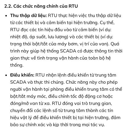
2.2. Các chức năng chính của RTU
Thu thập dữ liệu:
RTU thực hiện việc thu thập dữ liệu
từ các thiết bị và cảm biến tại hiện trường. Cụ thể,
RTU đọc các tín hiệu đầu vào từ cảm biến (ví dụ:
nhiệt độ, áp suất, lưu lượng) và các thiết bị (ví dụ:
trạng thái bật/tắt của máy bơm, vị trí của van). Quá
trình này giúp hệ thống SCADA có được thông tin thời
gian thực về tình trạng vận hành của toàn bộ hệ
thống.
Điều khiển:
RTU nhận lệnh điều khiển từ trung tâm
SCADA và thực thi chúng. Chức năng này cho phép
người vận hành tại phòng điều khiển trung tâm có thể
bật/tắt máy móc, điều chỉnh tốc độ động cơ hoặc
đóng/mở van từ xa. RTU đóng vai trò trung gian,
chuyển đổi các lệnh số từ trung tâm thành các tín
hiệu vật lý để điều khiển thiết bị tại hiện trường, đảm
bảo sự chính xác và kịp thời trong mọi tác vụ.