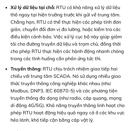
Xử lý dữ liệu tại chỗ:
RTU có khả năng xử lý dữ liệu
thô ngay tại hiện trường trước khi gửi về trung tâm.
Chẳng hạn, RTU có thể thực hiện các phép tính đơn
giản, chuyển đổi đơn vị đo lường, hoặc kiểm tra các
điều kiện cảnh báo. Việc xử lý cục bộ này giúp giảm
tải cho đường truyền dữ liệu và trạm chủ, đồng thời
cho phép RTU thực hiện các hành động nhanh chóng
trong các tình huống cần phản ứng tức thì.
Truyền thông:
RTU chịu trách nhiệm giao tiếp hai
chiều với trung tâm SCADA. Nó sử dụng nhiều giao
thức truyền thông công nghiệp khác nhau (như
Modbus, DNP3, IEC 60870-5) và các phương tiện
truyền thông đa dạng (như radio, cáp quang, mạng
di động 4G/5G). Khả năng truyền thông linh hoạt cho
phép RTU hoạt động hiệu quả ngay cả ở các khu vực
hẻo lánh, khó tiếp cận bằng cáp vật lý.