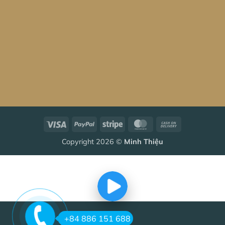
Visa
PayPal
Stripe
MasterCard
Cash
On
Copyright 2026 ©
Minh Thiệu
Delivery
+84 886 151 688