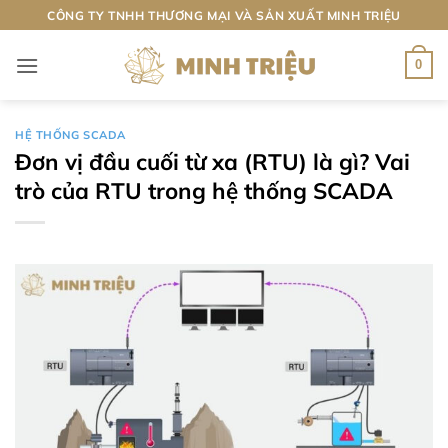
Bỏ
CÔNG TY TNHH THƯƠNG MẠI VÀ SẢN XUẤT MINH TRIỆU
qua
nội
0
dung
HỆ THỐNG SCADA
Đơn vị đầu cuối từ xa (RTU) là gì? Vai
trò của RTU trong hệ thống SCADA