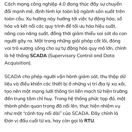
Cách mạng công nghiệp 4.0 đang thúc đẩy sự chuyển
đổi mạnh mẽ, định hình lại toàn bộ ngành sản xuất trên
toàn cầu. Xu hướng này hướng tới việc tự động hóa, số
hóa và kết nối các quy trình để tối ưu hóa hiệu suất,
nâng cao năng suất, đồng thời giảm thiểu sai sót do con
người gây ra. Một trong những giải pháp cốt lõi, đóng
vai trò xương sống cho sự tự động hóa quy mô lớn, chính
là hệ thống
SCADA
(Supervisory Control and Data
Acquisition).
SCADA cho phép người vận hành giám sát, thu thập dữ
liệu và điều khiển các thiết bị ở những vị trí địa lý xa xôi,
tạo nên một mạng lưới thông tin liền mạch từ hiện trường
đến trung tâm chỉ huy. Trong hệ thống phức tạp đó, một
thành phần quan trọng đã nổi lên, thực hiện nhiệm vụ
như một “cánh tay nối dài” của SCADA. Đây chính là
Đơn vị đầu cuối từ xa, hay còn gọi là
RTU
.