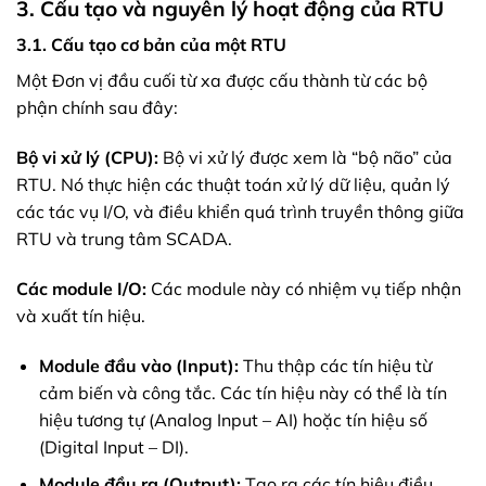
3. Cấu tạo và nguyên lý hoạt động của RTU
3.1. Cấu tạo cơ bản của một RTU
Một Đơn vị đầu cuối từ xa được cấu thành từ các bộ
phận chính sau đây:
Bộ vi xử lý (CPU):
Bộ vi xử lý được xem là “bộ não” của
RTU. Nó thực hiện các thuật toán xử lý dữ liệu, quản lý
các tác vụ I/O, và điều khiển quá trình truyền thông giữa
RTU và trung tâm SCADA.
Các module I/O:
Các module này có nhiệm vụ tiếp nhận
và xuất tín hiệu.
Module đầu vào (Input):
Thu thập các tín hiệu từ
cảm biến và công tắc. Các tín hiệu này có thể là tín
hiệu tương tự (Analog Input – AI) hoặc tín hiệu số
(Digital Input – DI).
Module đầu ra (Output):
Tạo ra các tín hiệu điều