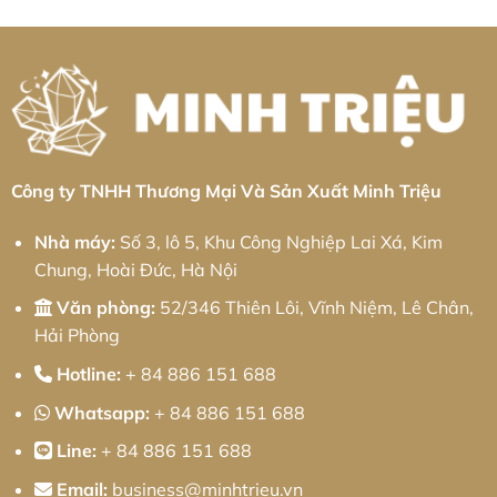
Từ
pháp
công
Công
Minh
từ
nghiệp
Nhôm
Triệu
Minh
Bá
Tại
Triệu
Thiện
Khu
II:
Công
Giải
Nghiệp
pháp
Sa
từ
Đéc:
Minh
Giải
Triệu
Pháp
Cơ
Khí
Chính
Công ty TNHH Thương Mại Và Sản Xuất Minh Triệu
Xác
Toàn
Diện
Nhà máy:
Số 3, lô 5, Khu Công Nghiệp Lai Xá, Kim
Chung, Hoài Đức, Hà Nội
Văn phòng:
52/346 Thiên Lôi, Vĩnh Niệm, Lê Chân,
Hải Phòng
Hotline:
+ 84 886 151 688
Whatsapp:
+ 84 886 151 688
Line:
+ 84 886 151 688
Email:
business@minhtrieu.vn