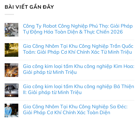
BÀI VIẾT GẦN ĐÂY
Công Ty Robot Công Nghiệp Phú Thọ: Giải Pháp
Tự Động Hóa Toàn Diện & Thực Chiến 2026
Không
có
Gia Công Nhôm Tại Khu Công Nghiệp Trần Quốc
bình
luận
Toản: Giải Pháp Cơ Khí Chính Xác Từ Minh Triệu
ở
Công
Không
Ty
có
Gia công kim loại tấm Khu công nghiệp Kim Hoa:
Robot
bình
Công
luận
Giải pháp từ Minh Triệu
Nghiệp
ở
Phú
Gia
Không
Thọ:
Công
có
Gia công kim loại tấm Khu công nghiệp Bá Thiện
Giải
Nhôm
bình
Pháp
Tại
luận
II: Giải pháp từ Minh Triệu
Tự
Khu
ở
Động
Công
Gia
Không
Hóa
Nghiệp
công
có
Gia Công Nhôm Tại Khu Công Nghiệp Sa Đéc:
Toàn
Trần
kim
bình
Diện
Quốc
loại
luận
Giải Pháp Cơ Khí Chính Xác Toàn Diện
&
Toản:
tấm
ở
Thực
Giải
Khu
Gia
Không
Chiến
Pháp
công
công
có
2026
Cơ
nghiệp
kim
bình
Khí
Kim
loại
luận
Chính
Hoa:
tấm
ở
Xác
Giải
Khu
Gia