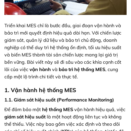
Triển khai MES chỉ là bước đầu, giai đoạn vận hành và
bảo trì mới quyết định hiệu quả dài hạn. Với chiến lược
giám sát, quản lý dữ liệu và bảo trì chủ động, doanh
nghiệp có thể duy trì hệ thống ổn định, tối ưu hiệu suất
và biến MES thành tài sản chiến lược mang lại giá trị
bền vững. Bài viết này sẽ đi sâu vào các khía cạnh cốt
lõi của việc
vận hành
và
bảo trì hệ thống MES
, cung
cấp một lộ trình chi tiết và thực tế.
1. Vận hành hệ thống MES
1.1. Giám sát hiệu suất (Performance Monitoring)
Để đảm bảo một
hệ thống MES
vận hành hiệu quả, việc
giám sát hiệu suất
là một hoạt động liên tục và không
thể thiếu. Việc này bao gồm việc xác định và theo dõi