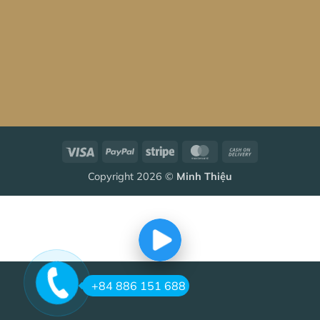
Visa
PayPal
Stripe
MasterCard
Cash
On
Copyright 2026 ©
Minh Thiệu
Delivery
+84 886 151 688