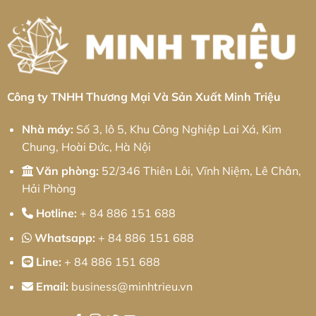
Khí
Kim
loại
Chính
Hoa:
tấm
Xác
Giải
Khu
Từ
pháp
công
Minh
từ
nghiệp
Triệu
Minh
Bá
Triệu
Thiện
II:
Giải
pháp
từ
Công ty TNHH Thương Mại Và Sản Xuất Minh Triệu
Minh
Triệu
Nhà máy:
Số 3, lô 5, Khu Công Nghiệp Lai Xá, Kim
Chung, Hoài Đức, Hà Nội
Văn phòng:
52/346 Thiên Lôi, Vĩnh Niệm, Lê Chân,
Hải Phòng
Hotline:
+ 84 886 151 688
Whatsapp:
+ 84 886 151 688
Line:
+ 84 886 151 688
Email:
business@minhtrieu.vn