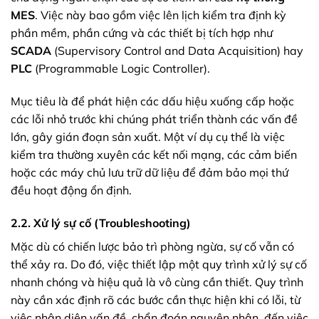
MES
. Việc này bao gồm việc lên lịch kiểm tra định kỳ
phần mềm, phần cứng và các thiết bị tích hợp như
SCADA
(Supervisory Control and Data Acquisition) hay
PLC
(Programmable Logic Controller).
Mục tiêu là để phát hiện các dấu hiệu xuống cấp hoặc
các lỗi nhỏ trước khi chúng phát triển thành các vấn đề
lớn, gây gián đoạn sản xuất. Một ví dụ cụ thể là việc
kiểm tra thường xuyên các kết nối mạng, các cảm biến
hoặc các máy chủ lưu trữ dữ liệu để đảm bảo mọi thứ
đều hoạt động ổn định.
2.2. Xử lý sự cố (Troubleshooting)
Mặc dù có chiến lược bảo trì phòng ngừa, sự cố vẫn có
thể xảy ra. Do đó, việc thiết lập một quy trình xử lý sự cố
nhanh chóng và hiệu quả là vô cùng cần thiết. Quy trình
này cần xác định rõ các bước cần thực hiện khi có lỗi, từ
việc nhận diện vấn đề, chẩn đoán nguyên nhân, đến việc