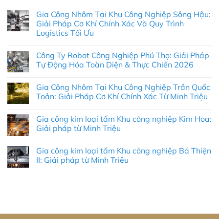
Gia Công Nhôm Tại Khu Công Nghiệp Sông Hậu:
Giải Pháp Cơ Khí Chính Xác Và Quy Trình
Logistics Tối Ưu
Không
có
Công Ty Robot Công Nghiệp Phú Thọ: Giải Pháp
bình
luận
Tự Động Hóa Toàn Diện & Thực Chiến 2026
ở
Gia
Không
Công
có
Gia Công Nhôm Tại Khu Công Nghiệp Trần Quốc
Nhôm
bình
Tại
luận
Toản: Giải Pháp Cơ Khí Chính Xác Từ Minh Triệu
Khu
ở
Công
Công
Không
Nghiệp
Ty
có
Gia công kim loại tấm Khu công nghiệp Kim Hoa:
Sông
Robot
bình
Hậu:
Công
luận
Giải pháp từ Minh Triệu
Giải
Nghiệp
ở
Pháp
Phú
Gia
Không
Cơ
Thọ:
Công
có
Gia công kim loại tấm Khu công nghiệp Bá Thiện
Khí
Giải
Nhôm
bình
Chính
Pháp
Tại
luận
II: Giải pháp từ Minh Triệu
Xác
Tự
Khu
ở
Và
Động
Công
Gia
Không
Quy
Hóa
Nghiệp
công
có
Trình
Toàn
Trần
kim
bình
Logistics
Diện
Quốc
loại
luận
Tối
&
Toản:
tấm
ở
Ưu
Thực
Giải
Khu
Gia
Chiến
Pháp
công
công
2026
Cơ
nghiệp
kim