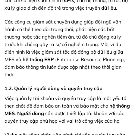
các chỉ số hiệu suất chính (
KPIs
) của hệ thống, từ tốc độ
xử lý giao dịch đến độ trễ trong việc truyền dữ liệu.
Các công cụ giám sát chuyên dụng giúp đội ngũ vận
hành có thể theo dõi trạng thái, phát hiện các bất
thường hoặc tắc nghẽn tiềm ẩn, từ đó chủ động xử lý
trước khi chúng gây ra sự cố nghiêm trọng. Một ví dụ
điển hình là việc giám sát tốc độ đồng bộ dữ liệu giữa
MES và
hệ thống ERP
(Enterprise Resource Planning),
đảm bảo thông tin luôn được cập nhật theo thời gian
thực.
1.2. Quản lý người dùng và quyền truy cập
Việc quản lý tài khoản và quyền truy cập là một yếu tố
then chốt để đảm bảo an toàn và bảo mật cho
hệ thống
MES
.
Người dùng
cần được thiết lập tài khoản với các
quyền truy cập phù hợp với vai trò công việc của họ.
Ví dụ: một công nhân vận hành chỉ cần quyền truy cập