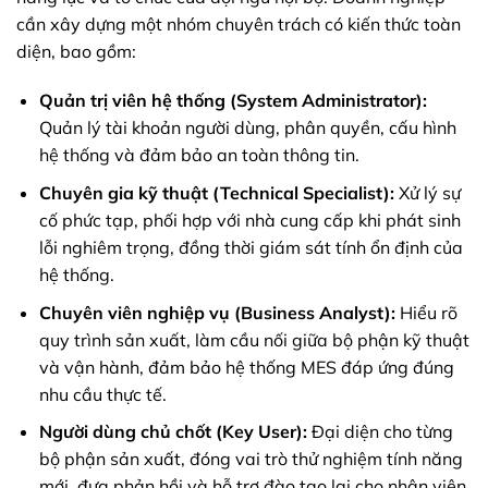
cần xây dựng một nhóm chuyên trách có kiến thức toàn
diện, bao gồm:
Quản trị viên hệ thống (System Administrator):
Quản lý tài khoản người dùng, phân quyền, cấu hình
hệ thống và đảm bảo an toàn thông tin.
Chuyên gia kỹ thuật (Technical Specialist):
Xử lý sự
cố phức tạp, phối hợp với nhà cung cấp khi phát sinh
lỗi nghiêm trọng, đồng thời giám sát tính ổn định của
hệ thống.
Chuyên viên nghiệp vụ (Business Analyst):
Hiểu rõ
quy trình sản xuất, làm cầu nối giữa bộ phận kỹ thuật
và vận hành, đảm bảo hệ thống MES đáp ứng đúng
nhu cầu thực tế.
Người dùng chủ chốt (Key User):
Đại diện cho từng
bộ phận sản xuất, đóng vai trò thử nghiệm tính năng
mới, đưa phản hồi và hỗ trợ đào tạo lại cho nhân viên