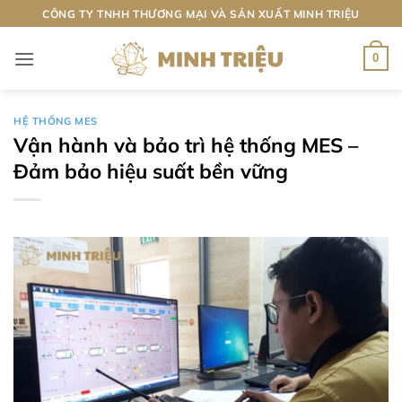
Bỏ
CÔNG TY TNHH THƯƠNG MẠI VÀ SẢN XUẤT MINH TRIỆU
qua
nội
0
dung
HỆ THỐNG MES
Vận hành và bảo trì hệ thống MES –
Đảm bảo hiệu suất bền vững