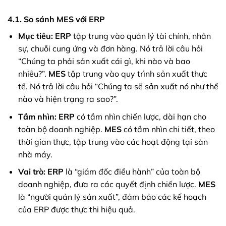
4.1. So sánh MES với ERP
Mục tiêu:
ERP
tập trung vào quản lý tài chính, nhân
sự, chuỗi cung ứng và đơn hàng. Nó trả lời câu hỏi
“Chúng ta phải sản xuất cái gì, khi nào và bao
nhiêu?”.
MES
tập trung vào quy trình sản xuất thực
tế. Nó trả lời câu hỏi “Chúng ta sẽ sản xuất nó như thế
nào và hiện trạng ra sao?”.
Tầm nhìn:
ERP
có tầm nhìn chiến lược, dài hạn cho
toàn bộ doanh nghiệp.
MES
có tầm nhìn chi tiết, theo
thời gian thực, tập trung vào các hoạt động tại sàn
nhà máy.
Vai trò:
ERP
là “giám đốc điều hành” của toàn bộ
doanh nghiệp, đưa ra các quyết định chiến lược.
MES
là “người quản lý sản xuất”, đảm bảo các kế hoạch
của ERP được thực thi hiệu quả.