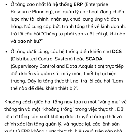
Ở tầng cao nhất là
hệ thống ERP
(Enterprise
Resource Planning), nơi quản lý các hoạt động chiến
lược như tài chính, nhân sự, chuỗi cung ứng và đơn
hàng. Nó cung cấp bức tranh tổng thể về kinh doanh,
trả lời câu hỏi “Chúng ta phải sản xuất cái gì, khi nào
và bao nhiêu?”.
Ở tầng dưới cùng, các hệ thống điều khiển như
DCS
(Distributed Control System) hoặc
SCADA
(Supervisory Control and Data Acquisition) trực tiếp
điều khiển và giám sát máy móc, thiết bị tại hiện
trường. Đây là tầng thực thi, nơi trả lời câu hỏi “Làm
thế nào để điều khiển thiết bị?”.
Khoảng cách giữa hai tầng này tạo ra một “vùng mù” về
thông tin và một “khoảng trống” trong việc thực thi. Dữ
liệu từ tầng sản xuất không được truyền tải kịp thời và
chính xác lên tầng quản lý, và ngược lại, các lệnh sản
xuất từ ERP không được thực thi hiệu quả trên sàn nhà