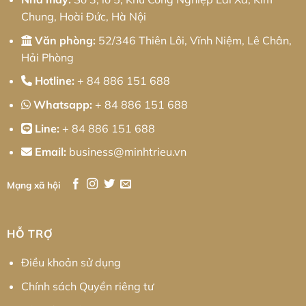
Tối
Ưu
Chung, Hoài Đức, Hà Nội
Chi
Phí
Cho
Văn phòng:
52/346 Thiên Lôi, Vĩnh Niệm, Lê Chân,
Doanh
Nghiệp
Hải Phòng
Hotline:
+ 84 886 151 688
Whatsapp:
+ 84 886 151 688
Line:
+ 84 886 151 688
Email:
business@minhtrieu.vn
Mạng xã hội
HỖ TRỢ
Điều khoản sử dụng
Chính sách Quyền riêng tư