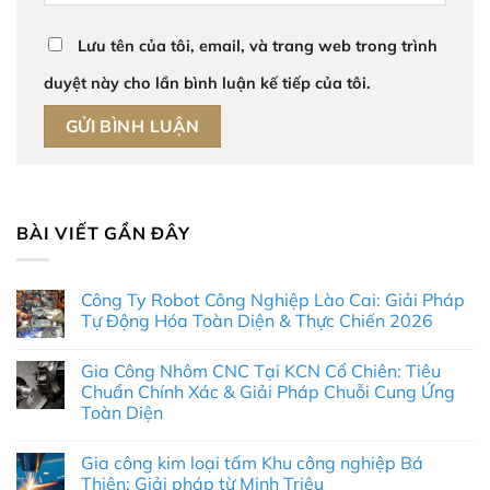
Lưu tên của tôi, email, và trang web trong trình
duyệt này cho lần bình luận kế tiếp của tôi.
BÀI VIẾT GẦN ĐÂY
Công Ty Robot Công Nghiệp Lào Cai: Giải Pháp
Tự Động Hóa Toàn Diện & Thực Chiến 2026
Không
có
Gia Công Nhôm CNC Tại KCN Cổ Chiên: Tiêu
bình
luận
Chuẩn Chính Xác & Giải Pháp Chuỗi Cung Ứng
ở
Toàn Diện
Công
Ty
Không
Robot
có
Công
Gia công kim loại tấm Khu công nghiệp Bá
bình
Nghiệp
luận
Thiện: Giải pháp từ Minh Triệu
Lào