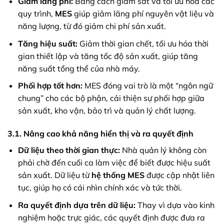
Giảm lãng phí:
Bằng cách giám sát và tối ưu hóa các
quy trình,
MES
giúp giảm lãng phí nguyên vật liệu và
năng lượng, từ đó giảm chi phí sản xuất.
Tăng hiệu suất:
Giảm thời gian chết, tối ưu hóa thời
gian thiết lập và tăng tốc độ sản xuất, giúp tăng
năng suất tổng thể của nhà máy.
Phối hợp tốt hơn:
MES đóng vai trò là một “ngôn ngữ
chung” cho các bộ phận, cải thiện sự phối hợp giữa
sản xuất, kho vận, bảo trì và quản lý chất lượng.
3.1. Nâng cao khả năng hiển thị và ra quyết định
Dữ liệu theo thời gian thực:
Nhà quản lý không còn
phải chờ đến cuối ca làm việc để biết được hiệu suất
sản xuất. Dữ liệu từ
hệ thống MES
được cập nhật liên
tục, giúp họ có cái nhìn chính xác và tức thời.
Ra quyết định dựa trên dữ liệu:
Thay vì dựa vào kinh
nghiệm hoặc trực giác, các quyết định được đưa ra